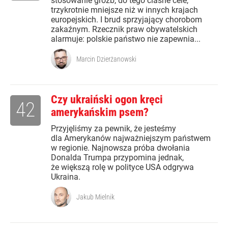
stosowanie gróźb, do tego ciasne cele,
trzykrotnie mniejsze niż w innych krajach
europejskich. I brud sprzyjający chorobom
zakaźnym. Rzecznik praw obywatelskich
alarmuje: polskie państwo nie zapewnia...
Marcin Dzierżanowski
Czy ukraiński ogon kręci
42
amerykańskim psem?
Przyjęliśmy za pewnik, że jesteśmy
dla Amerykanów najważniejszym państwem
w regionie. Najnowsza próba dwołania
Donalda Trumpa przypomina jednak,
że większą rolę w polityce USA odgrywa
Ukraina.
Jakub Mielnik