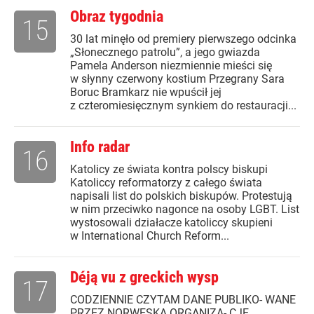
Obraz tygodnia
15
30 lat minęło od premiery pierwszego odcinka
„Słonecznego patrolu”, a jego gwiazda
Pamela Anderson niezmiennie mieści się
w słynny czerwony kostium Przegrany Sara
Boruc Bramkarz nie wpuścił jej
z czteromiesięcznym synkiem do restauracji...
Info radar
16
Katolicy ze świata kontra polscy biskupi
Katoliccy reformatorzy z całego świata
napisali list do polskich biskupów. Protestują
w nim przeciwko nagonce na osoby LGBT. List
wystosowali działacze katoliccy skupieni
w International Church Reform...
Déją vu z greckich wysp
17
CODZIENNIE CZYTAM DANE PUBLIKO- WANE
PRZEZ NORWESKĄ ORGANIZA- CJĘ