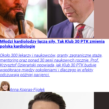
Młodzi kardiolodzy łączą siły. Tak Klub 30 PTK zmienia
polską kardiologię
Około 300 lekarzy i naukowców, granty, zagraniczne staże,
mentoring oraz ponad 30 sesji naukowych rocznie. Prof.
Krzysztof Ozierański opowiada, jak Klub 30 PTK buduje
współpracę między pokoleniami i dlaczego jej efekty
odczuwają później pacjenci.
Anna
Kopras-Fijołek