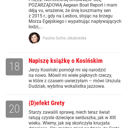
POZARZĄDOWĄ Aegean Boat Report i mam
déją vu, wrażenie, że śnię koszmarny sen
z 2015 r., gdy na Lesbos, stojąc na brzegu
Morza Egejskiego i wypatrując napływających
łodzi,...
Paulina Socha-Jakubowska
Napiszę książkę o Kosińskim
18
Jerzy Kosiński pomógł mi się narodzić
na nowo. Mówił mi wiele pięknych rzeczy,
w które z czasem uwierzyłam – mówi Urszula
Dudziak, wybitna wokalistka jazzowa.
(D)efekt Grety
20
Starzy zawalili sprawę, niech teraz świat
ratują czyste dziecięce serduszka, jak w XIII
wieku. Wiemy, jak się skończyła krucjata