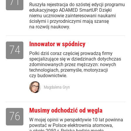
71
Ruszyła rejestracja do szóstej edycji programu
edukacyjnego ADAMED SmartUP. Dzięki
niemu uczniowie zainteresowani naukami
ścisłymi i przyrodniczymi mają szansę
na rozwój naukowy.
Innowator w spódnicy
74
Polki dziś coraz częściej prowadzą firmy
specjalizujące się w dziedzinach dotychczas
zdominowanych przez mężczyzn: nowych
technologiach, przemyśle, motoryzacji
czy budownictwie.
Magdalena Gryn
Musimy odchodzić od węgla
76
W mojej opinii w perspektywie 10 lat powinna
powstać w Polsce elektrownia atomowa,
a około 2050 r. Polska będzie mogła