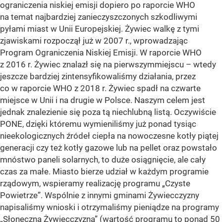
ograniczenia niskiej emisji dopiero po raporcie WHO
na temat najbardziej zanieczyszczonych szkodliwymi
pyłami miast w Unii Europejskiej. Żywiec walkę z tymi
zjawiskami rozpoczął już w 2007 r., wprowadzając
Program Ograniczenia Niskiej Emisji. W raporcie WHO
z 2016 r. Żywiec znalazł się na pierwszymmiejscu – wtedy
jeszcze bardziej zintensyfikowaliśmy działania, przez
co w raporcie WHO z 2018 r. Żywiec spadł na czwarte
miejsce w Unii i na drugie w Polsce. Naszym celem jest
jednak znalezienie się poza tą niechlubną listą. Oczywiście
PONE, dzięki któremu wymieniliśmy już ponad tysiąc
nieekologicznych źródeł ciepła na nowoczesne kotły piątej
generacji czy też kotły gazowe lub na pellet oraz powstało
mnóstwo paneli solarnych, to duże osiągnięcie, ale cały
czas za małe. Miasto bierze udział w każdym programie
rządowym, wspieramy realizację programu „Czyste
Powietrze”. Wspólnie z innymi gminami Żywiecczyzny
napisaliśmy wnioski i otrzymaliśmy pieniądze na programy
„Słoneczna Żywiecczyzna” (wartość programu to ponad 50