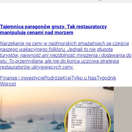
Tajemnica paragonów grozy. Tak restauratorzy
manipulują cenami nad morzem
Narzekanie na ceny w nadmorskich smażalniach są częścią
naszego wakacyjnego folkloru. Jednak to nie głupota
turystów, naiwność ani niezdolność mnożenia i dodawania do
stu. To przemyślana, ale nie do końca uczciwa strategia
restauratorów ukrywających ceny.
Finanse i inwestycje
Podróże
Kraj
Tylko u Nas
Tygodnik
Wprost