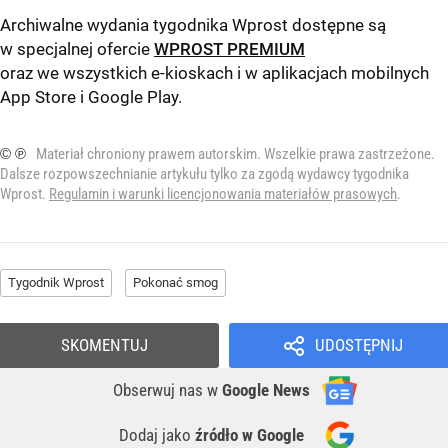
Archiwalne wydania tygodnika Wprost dostępne są
w specjalnej ofercie
WPROST PREMIUM
oraz we wszystkich e-kioskach i w aplikacjach mobilnych
App Store
i
Google Play
.
© ℗
Materiał chroniony prawem autorskim. Wszelkie prawa zastrzeżone.
Dalsze rozpowszechnianie artykułu tylko za zgodą wydawcy tygodnika
Wprost.
Regulamin i warunki licencjonowania materiałów prasowych
.
Tygodnik Wprost
Pokonać smog
SKOMENTUJ
UDOSTĘPNIJ
Obserwuj nas
w
Google News
Dodaj jako
źródło w Google