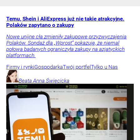
Temu, Shein i AliExpress już nie takie atrakcyjne.
Polaków zapytano o zakupy
Nowe unijne cła zmieniły zakupowe przyzwyczajenia
Polaków. Sondaż dla „Wprost” pokazuje, że niemal
połowa badanych ograniczyła zakupy na azjatyckich
platformach.
Firmy i rynki
Gospodarka
Twój portfel
Tylko u Nas
Beata Anna
Święcicka