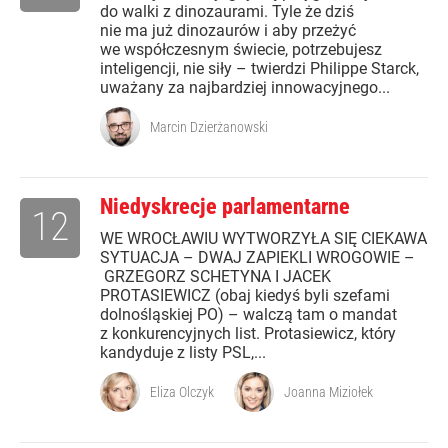
do walki z dinozaurami. Tyle że dziś
nie ma już dinozaurów i aby przeżyć
we współczesnym świecie, potrzebujesz
inteligencji, nie siły – twierdzi Philippe Starck,
uważany za najbardziej innowacyjnego...
Marcin Dzierżanowski
Niedyskrecje parlamentarne
12
WE WROCŁAWIU WYTWORZYŁA SIĘ CIEKAWA
SYTUACJA – DWAJ ZAPIEKLI WROGOWIE –
GRZEGORZ SCHETYNA I JACEK
PROTASIEWICZ (obaj kiedyś byli szefami
dolnośląskiej PO) – walczą tam o mandat
z konkurencyjnych list. Protasiewicz, który
kandyduje z listy PSL,...
Eliza Olczyk
Joanna Miziołek