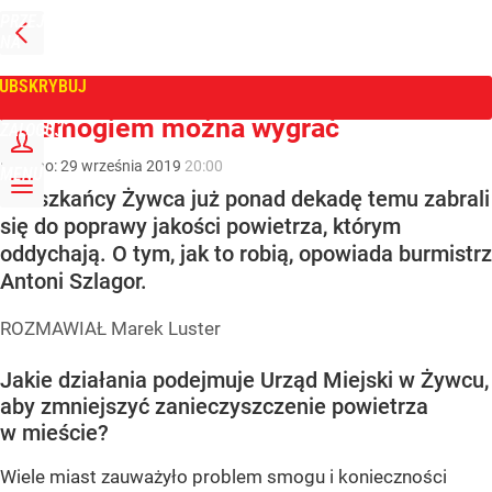
PRZEJDŹ
NA
WPROST
STRONĘ
GŁÓWNĄ
UBSKRYBUJ
Tygodnik Wprost
Ze smogiem można wygrać
ZALOGUJ
Dodano:
29
września
2019
20:00
MENU
Mieszkańcy Żywca już ponad dekadę temu zabrali
się do poprawy jakości powietrza, którym
oddychają. O tym, jak to robią, opowiada burmistrz
Antoni Szlagor.
ROZMAWIAŁ Marek Luster
Jakie działania podejmuje Urząd Miejski w Żywcu,
aby zmniejszyć zanieczyszczenie powietrza
w mieście?
Wiele miast zauważyło problem smogu i konieczności