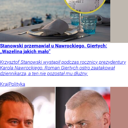
Stanowski przemawiał u Nawrockiego. Giertych:
„Wazelina jakich mało”
Krzysztof Stanowski wystąpił podczas rocznicy prezydentury
Karola Nawrockiego. Roman Giertych ostro zaatakował
dziennikarza, a ten nie pozostał mu dłużny.
Kraj
Polityka