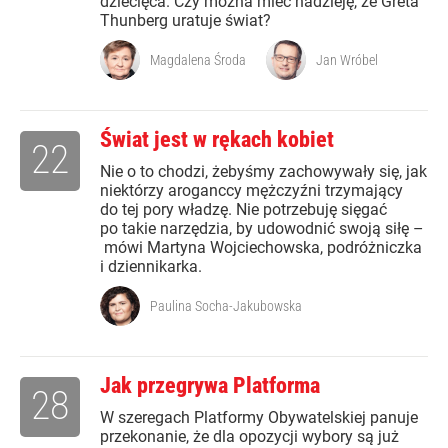
dziecięca. Czy można mieć nadzieję, że Greta
Thunberg uratuje świat?
Magdalena Środa
Jan Wróbel
Świat jest w rękach kobiet
22
Nie o to chodzi, żebyśmy zachowywały się, jak
niektórzy aroganccy mężczyźni trzymający
do tej pory władzę. Nie potrzebuję sięgać
po takie narzędzia, by udowodnić swoją siłę –
mówi Martyna Wojciechowska, podróżniczka
i dziennikarka.
Paulina Socha-Jakubowska
Jak przegrywa Platforma
28
W szeregach Platformy Obywatelskiej panuje
przekonanie, że dla opozycji wybory są już