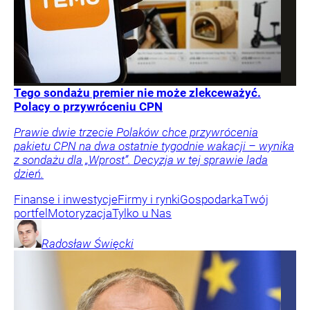
Tego sondażu premier nie może zlekceważyć.
Polacy o przywróceniu CPN
Prawie dwie trzecie Polaków chce przywrócenia
pakietu CPN na dwa ostatnie tygodnie wakacji – wynika
z sondażu dla „Wprost”. Decyzja w tej sprawie lada
dzień.
Finanse i inwestycje
Firmy i rynki
Gospodarka
Twój
portfel
Motoryzacja
Tylko u Nas
Radosław
Święcki