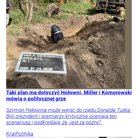
Taki plan ma dotyczyć Hołowni. Miller i Komorowski
mówią o politycznej grze
Szymon Hołownia może wejść do rządu Donalda Tuska.
Byli prezydent i premierzy krytycznie oceniają ten
scenariusz i podkreślają, że „jest za późno”.
Kraj
Polityka