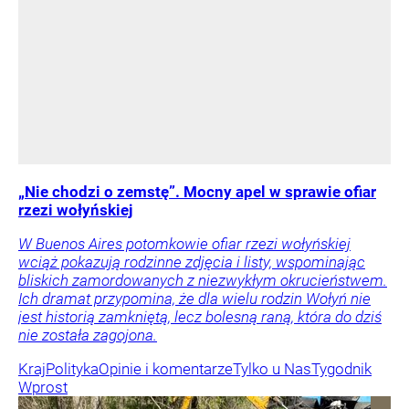
„Nie chodzi o zemstę”. Mocny apel w sprawie ofiar
rzezi wołyńskiej
W Buenos Aires potomkowie ofiar rzezi wołyńskiej
wciąż pokazują rodzinne zdjęcia i listy, wspominając
bliskich zamordowanych z niezwykłym okrucieństwem.
Ich dramat przypomina, że dla wielu rodzin Wołyń nie
jest historią zamkniętą, lecz bolesną raną, która do dziś
nie została zagojona.
Kraj
Polityka
Opinie i komentarze
Tylko u Nas
Tygodnik
Wprost