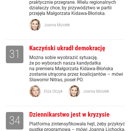
praktycznie przegrane. Wielu regionalnych
działaczy chce, by przywództwo w partii
przejęła Małgorzata Kidawa-Błońska.
Joanna Miziołek
Kaczyński ukradł demokrację
31
Można sobie wyobrazić sytuację,
że po wyborach nasza kandydatka
na premiera Małgorzata Kidawa-Błońska
zostanie utrącona przez koalicjantów – mówi
Sławomir Nitras, poseł PO.
Eliza Olczyk
Joanna Miziołek
Dziennikarstwo jest w kryzysie
34
Platforma zintensyfikowała hejt, żeby przykryć
pustkę programową – mówi Joanna Lichocka,