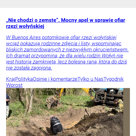
„Nie chodzi o zemstę”. Mocny apel w sprawie ofiar
rzezi wołyńskiej
W Buenos Aires potomkowie ofiar rzezi wołyńskiej
wciąż pokazują rodzinne zdjęcia i listy, wspominając
bliskich zamordowanych z niezwykłym okrucieństwem.
Ich dramat przypomina, że dla wielu rodzin Wołyń nie
jest historią zamkniętą, lecz bolesną raną, która do dziś
nie została zagojona.
Kraj
Polityka
Opinie i komentarze
Tylko u Nas
Tygodnik
Wprost