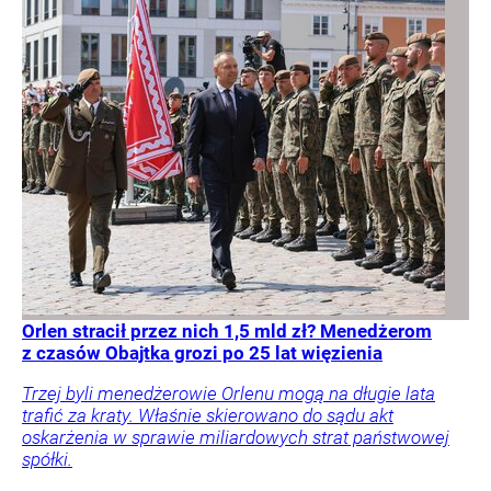
Orlen stracił przez nich 1,5 mld zł? Menedżerom
z czasów Obajtka grozi po 25 lat więzienia
Trzej byli menedżerowie Orlenu mogą na długie lata
trafić za kraty. Właśnie skierowano do sądu akt
oskarżenia w sprawie miliardowych strat państwowej
spółki.