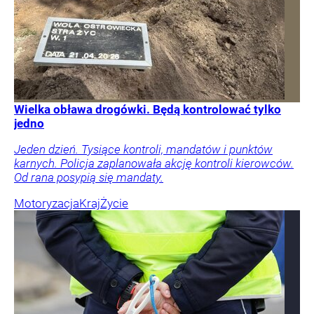
Wielka obława drogówki. Będą kontrolować tylko
jedno
Jeden dzień. Tysiące kontroli, mandatów i punktów
karnych. Policja zaplanowała akcję kontroli kierowców.
Od rana posypią się mandaty.
Motoryzacja
Kraj
Życie