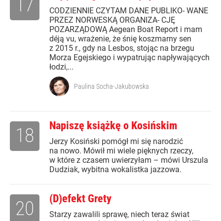
17
CODZIENNIE CZYTAM DANE PUBLIKO- WANE
PRZEZ NORWESKĄ ORGANIZA- CJĘ
POZARZĄDOWĄ Aegean Boat Report i mam
déją vu, wrażenie, że śnię koszmarny sen
z 2015 r., gdy na Lesbos, stojąc na brzegu
Morza Egejskiego i wypatrując napływających
łodzi,...
Paulina Socha-Jakubowska
Napiszę książkę o Kosińskim
18
Jerzy Kosiński pomógł mi się narodzić
na nowo. Mówił mi wiele pięknych rzeczy,
w które z czasem uwierzyłam – mówi Urszula
Dudziak, wybitna wokalistka jazzowa.
(D)efekt Grety
20
Starzy zawalili sprawę, niech teraz świat