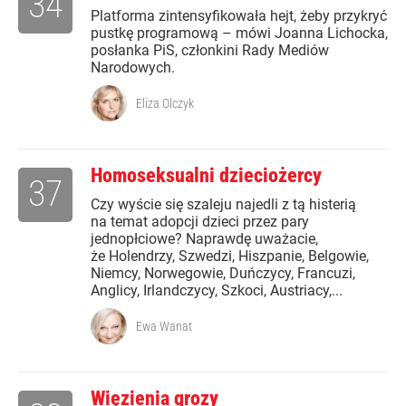
34
Platforma zintensyfikowała hejt, żeby przykryć
pustkę programową – mówi Joanna Lichocka,
posłanka PiS, członkini Rady Mediów
Narodowych.
Eliza Olczyk
Homoseksualni dzieciożercy
37
Czy wyście się szaleju najedli z tą histerią
na temat adopcji dzieci przez pary
jednopłciowe? Naprawdę uważacie,
że Holendrzy, Szwedzi, Hiszpanie, Belgowie,
Niemcy, Norwegowie, Duńczycy, Francuzi,
Anglicy, Irlandczycy, Szkoci, Austriacy,...
Ewa Wanat
Więzienia grozy