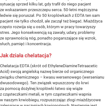
sytuację sprzed kilku lat, gdy trafił do niego pacjent
ze wskazaniem przeszczepu serca. 50-letni mężczyzna
ledwie się poruszał. Po 50 kroplówkach z EDTA ten sam
pacjent nie tylko chodził, ale zaczął też biegać. Miażdżyca
często rozwija się u osób, którym w pracy towarzyszy
stres. Jego konsekwencją są zawały, udary, problemy
ze sprawnością nóg, ponadto pogarszające się wzrok,
słuch, pamięć i koncentracja.
Jak działa chelatacja?
Chelatacja EDTA (skrót od EthyleneDiamineTetraacetic
Acid) swoją angielską nazwę bierze od organicznego
związku chemicznego – kwasu wersenowego (wersenianu
dwusodowego). Ten związek wpuszczony do krwi
za pomocą dożylnej kroplówki łatwo się wiąże
z cząsteczkami metali, w tym cząsteczkami wapnia
w naszym krwiobiegu, rozpuszczając złogi miażdżycowe
zalegające w naczyniach krwionośnych. Następnie jest