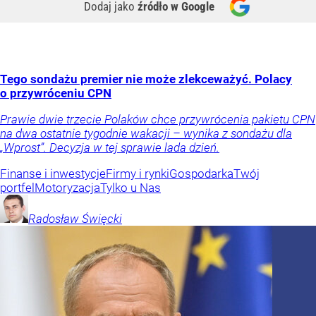
Dodaj jako
źródło w Google
Tego sondażu premier nie może zlekceważyć. Polacy
o przywróceniu CPN
Prawie dwie trzecie Polaków chce przywrócenia pakietu CPN
na dwa ostatnie tygodnie wakacji – wynika z sondażu dla
„Wprost”. Decyzja w tej sprawie lada dzień.
Finanse i inwestycje
Firmy i rynki
Gospodarka
Twój
portfel
Motoryzacja
Tylko u Nas
Radosław
Święcki