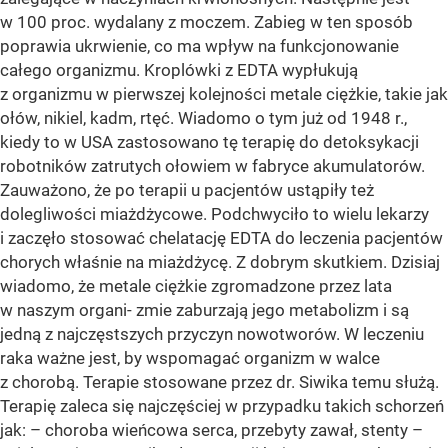
w 100 proc. wydalany z moczem. Zabieg w ten sposób
poprawia ukrwienie, co ma wpływ na funkcjonowanie
całego organizmu. Kroplówki z EDTA wypłukują
z organizmu w pierwszej kolejności metale ciężkie, takie jak
ołów, nikiel, kadm, rtęć. Wiadomo o tym już od 1948 r.,
kiedy to w USA zastosowano tę terapię do detoksykacji
robotników zatrutych ołowiem w fabryce akumulatorów.
Zauważono, że po terapii u pacjentów ustąpiły też
dolegliwości miażdżycowe. Podchwyciło to wielu lekarzy
i zaczęło stosować chelatację EDTA do leczenia pacjentów
chorych właśnie na miażdżycę. Z dobrym skutkiem. Dzisiaj
wiadomo, że metale ciężkie zgromadzone przez lata
w naszym organi- zmie zaburzają jego metabolizm i są
jedną z najczęstszych przyczyn nowotworów. W leczeniu
raka ważne jest, by wspomagać organizm w walce
z chorobą. Terapie stosowane przez dr. Siwika temu służą.
Terapię zaleca się najczęściej w przypadku takich schorzeń
jak: – choroba wieńcowa serca, przebyty zawał, stenty –