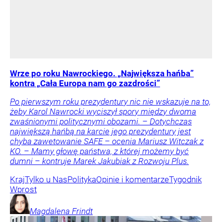
Wrze po roku Nawrockiego. „Największa hańba”
kontra „Cała Europa nam go zazdrości”
Po pierwszym roku prezydentury nic nie wskazuje na to,
żeby Karol Nawrocki wyciszył spory między dwoma
zwaśnionymi politycznymi obozami. – Dotychczas
największą hańbą na karcie jego prezydentury jest
chyba zawetowanie SAFE – ocenia Mariusz Witczak z
KO. – Mamy głowę państwa, z której możemy być
dumni – kontruje Marek Jakubiak z Rozwoju Plus.
Kraj
Tylko u Nas
Polityka
Opinie i komentarze
Tygodnik
Wprost
Magdalena
Frindt