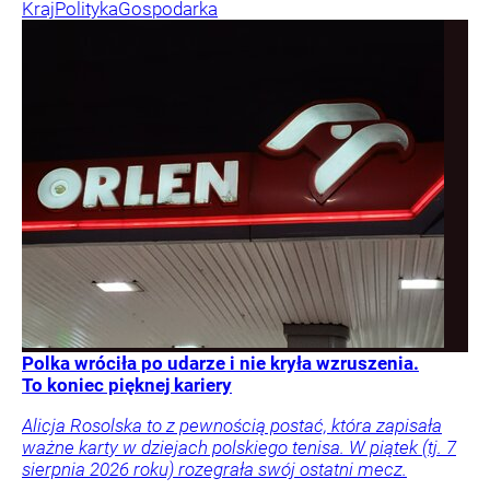
Kraj
Polityka
Gospodarka
Polka wróciła po udarze i nie kryła wzruszenia.
To koniec pięknej kariery
Alicja Rosolska to z pewnością postać, która zapisała
ważne karty w dziejach polskiego tenisa. W piątek (tj. 7
sierpnia 2026 roku) rozegrała swój ostatni mecz.