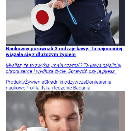
Naukowcy porównali 3 rodzaje kawy. Ta najmocniej
wiązała się z dłuższym życiem
Myślisz, że to zwykła „mała czarna”? Ta kawa najsilniej
chroni serce i wydłuża życie. Sprawdź, czy ją pijesz.
Produkty
Żywienie
Składniki odżywcze
Doniesienia
naukowe
Profilaktyka i leczenie
Badania