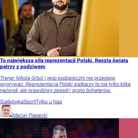
To największa siła reprezentacji Polski. Reszta świata
patrzy z podziwem
Trener Nikola Grbić i jego podopieczni nie przestają
wygrywać. Reprezentacja Polski siatkarzy to nie tylko kilka
nazwisk, ale prawdziwy zespół i grono bohaterów.
Siatkówka
Sport
Tylko u Nas
Maciej
Piasecki