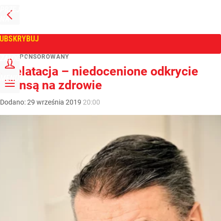
PRZEJDŹ
NA
WPROST
STRONĘ
GŁÓWNĄ
UBSKRYBUJ
Tygodnik Wprost
ART. SPONSOROWANY
ZALOGUJ
Chelatacja – niedocenione odkrycie
MENU
szansą na zdrowie
Dodano:
29
września
2019
20:00