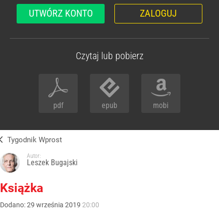
UTWÓRZ KONTO
ZALOGUJ
Czytaj lub pobierz
pdf
epub
mobi
Tygodnik Wprost
Autor:
Leszek Bugajski
Książka
Dodano:
29
września
2019
20:00