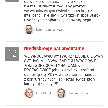
do walki z dinozaurami. Tyle że dziś
nie ma już dinozaurów i aby przeżyć
we współczesnym świecie, potrzebujesz
inteligencji, nie siły – twierdzi Philippe Starck,
uważany za najbardziej innowacyjnego...
Marcin Dzierżanowski
Niedyskrecje parlamentarne
12
WE WROCŁAWIU WYTWORZYŁA SIĘ CIEKAWA
SYTUACJA – DWAJ ZAPIEKLI WROGOWIE –
GRZEGORZ SCHETYNA I JACEK
PROTASIEWICZ (obaj kiedyś byli szefami
dolnośląskiej PO) – walczą tam o mandat
z konkurencyjnych list. Protasiewicz, który
kandyduje z listy PSL,...
Eliza Olczyk
Joanna Miziołek