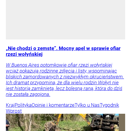
„Nie chodzi o zemstę”. Mocny apel w sprawie ofiar
rzezi wołyńskiej
W Buenos Aires potomkowie ofiar rzezi wołyńskiej
wciąż pokazują rodzinne zdjęcia i listy, wspominając
bliskich zamordowanych z niezwykłym okrucieństwem.
Ich dramat przypomina, że dla wielu rodzin Wołyń nie
jest historią zamkniętą, lecz bolesną raną, która do dziś
nie została zagojona.
Kraj
Polityka
Opinie i komentarze
Tylko u Nas
Tygodnik
Wprost