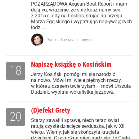
POZARZĄDOWĄ Aegean Boat Report i mam
déją vu, wrażenie, że śnię koszmarny sen
z 2015 r., gdy na Lesbos, stojąc na brzegu
Morza Egejskiego i wypatrując napływających
łodzi,...
Paulina Socha-Jakubowska
Napiszę książkę o Kosińskim
18
Jerzy Kosiński pomógł mi się narodzić
na nowo. Mówił mi wiele pięknych rzeczy,
w które z czasem uwierzyłam – mówi Urszula
Dudziak, wybitna wokalistka jazzowa.
(D)efekt Grety
20
Starzy zawalili sprawę, niech teraz świat
ratują czyste dziecięce serduszka, jak w XIII
wieku. Wiemy, jak się skończyła krucjata
dziecięca. Czy można mieć nadzieję, że Greta