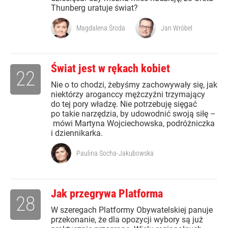
Thunberg uratuje świat?
Magdalena Środa
Jan Wróbel
Świat jest w rękach kobiet
22
Nie o to chodzi, żebyśmy zachowywały się, jak
niektórzy aroganccy mężczyźni trzymający
do tej pory władzę. Nie potrzebuję sięgać
po takie narzędzia, by udowodnić swoją siłę –
mówi Martyna Wojciechowska, podróżniczka
i dziennikarka.
Paulina Socha-Jakubowska
Jak przegrywa Platforma
28
W szeregach Platformy Obywatelskiej panuje
przekonanie, że dla opozycji wybory są już