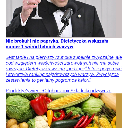
Nie brokuł i nie papryka. Dietetyczka wskazała
numer 1 wśród letnich warzyw
Jest tanie i na pierwszy rzut oka zupełnie zwyczajne, ale
pod względem właściwości zdrowotnych nie ma sobie
równych. Dietetyczka wzięła „pod lupę” letnie przysmaki
i stworzyła ranking najzdrowszych warzyw. Zwycięzca
zestawienia to genialny pogromca kalorii.
Produkty
Żywienie
Odchudzanie
Składniki odżywcze