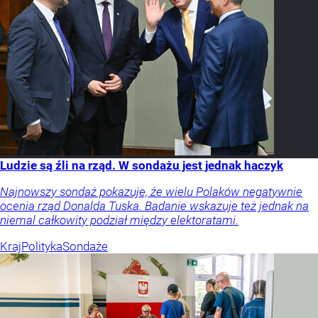
Ludzie są źli na rząd. W sondażu jest jednak haczyk
Najnowszy sondaż pokazuje, że wielu Polaków negatywnie
ocenia rząd Donalda Tuska. Badanie wskazuje też jednak na
niemal całkowity podział między elektoratami.
Kraj
Polityka
Sondaże