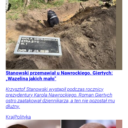
Stanowski przemawiał u Nawrockiego. Giertych:
„Wazelina jakich mało”
Krzysztof Stanowski wystąpił podczas rocznicy
prezydentury Karola Nawrockiego. Roman Giertych
ostro zaatakował dziennikarza, a ten nie pozostał mu
dłużny.
Kraj
Polityka