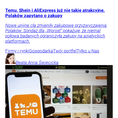
Temu, Shein i AliExpress już nie takie atrakcyjne.
Polaków zapytano o zakupy
Nowe unijne cła zmieniły zakupowe przyzwyczajenia
Polaków. Sondaż dla „Wprost” pokazuje, że niemal
połowa badanych ograniczyła zakupy na azjatyckich
platformach.
Firmy i rynki
Gospodarka
Twój portfel
Tylko u Nas
Beata Anna
Święcicka