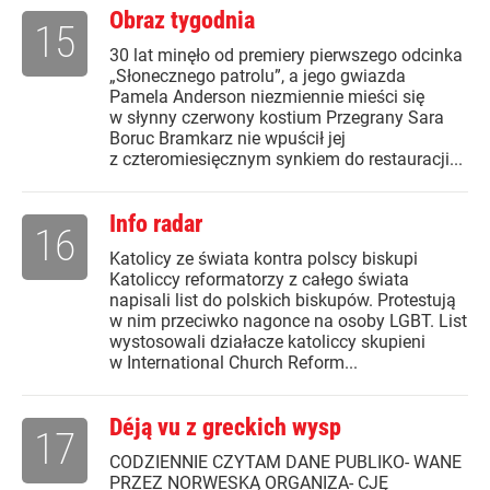
Obraz tygodnia
15
30 lat minęło od premiery pierwszego odcinka
„Słonecznego patrolu”, a jego gwiazda
Pamela Anderson niezmiennie mieści się
w słynny czerwony kostium Przegrany Sara
Boruc Bramkarz nie wpuścił jej
z czteromiesięcznym synkiem do restauracji...
Info radar
16
Katolicy ze świata kontra polscy biskupi
Katoliccy reformatorzy z całego świata
napisali list do polskich biskupów. Protestują
w nim przeciwko nagonce na osoby LGBT. List
wystosowali działacze katoliccy skupieni
w International Church Reform...
Déją vu z greckich wysp
17
CODZIENNIE CZYTAM DANE PUBLIKO- WANE
PRZEZ NORWESKĄ ORGANIZA- CJĘ