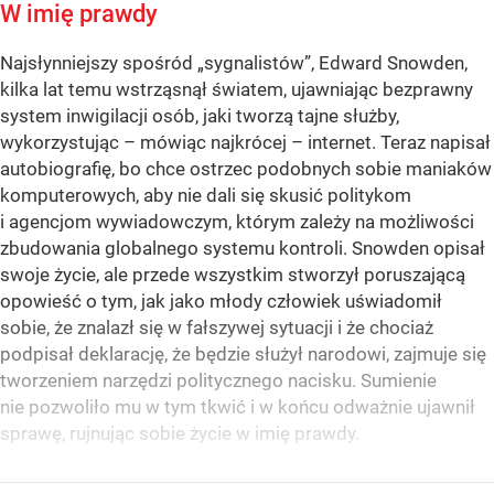
W imię prawdy
Najsłynniejszy spośród „sygnalistów”, Edward Snowden,
kilka lat temu wstrząsnął światem, ujawniając bezprawny
system inwigilacji osób, jaki tworzą tajne służby,
wykorzystując – mówiąc najkrócej – internet. Teraz napisał
autobiografię, bo chce ostrzec podobnych sobie maniaków
komputerowych, aby nie dali się skusić politykom
i agencjom wywiadowczym, którym zależy na możliwości
zbudowania globalnego systemu kontroli. Snowden opisał
swoje życie, ale przede wszystkim stworzył poruszającą
opowieść o tym, jak jako młody człowiek uświadomił
sobie, że znalazł się w fałszywej sytuacji i że chociaż
podpisał deklarację, że będzie służył narodowi, zajmuje się
tworzeniem narzędzi politycznego nacisku. Sumienie
nie pozwoliło mu w tym tkwić i w końcu odważnie ujawnił
sprawę, rujnując sobie życie w imię prawdy.