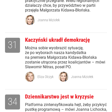
praktycznie przegrane. Wielu regionalnych
działaczy chce, by przywództwo w partii
przejęła Małgorzata Kidawa-Błońska.
Joanna Miziołek
Kaczyński ukradł demokrację
31
Można sobie wyobrazić sytuację,
że po wyborach nasza kandydatka
na premiera Małgorzata Kidawa-Błońska
zostanie utrącona przez koalicjantów – mówi
Sławomir Nitras, poseł PO.
Eliza Olczyk
Joanna Miziołek
Dziennikarstwo jest w kryzysie
34
Platforma zintensyfikowała hejt, żeby przykryć
pustkę programową – mówi Joanna Lichocka,