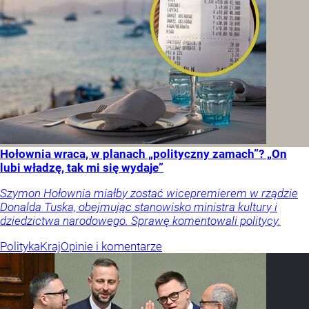
Hołownia wraca, w planach „polityczny zamach”? „On
lubi władzę, tak mi się wydaje”
Szymon Hołownia miałby zostać wicepremierem w rządzie
Donalda Tuska, obejmując stanowisko ministra kultury i
dziedzictwa narodowego. Sprawę komentowali politycy.
Polityka
Kraj
Opinie i komentarze