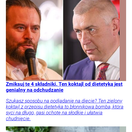
Zmiksuj te 4 składniki. Ten koktajl od dietetyka jest
genialny na odchudzanie
Szukasz sposobu na podjadanie na diecie? Ten zielony
koktajl z przepisu dietetyka to błonnikowa bomba, która
syci na długo, gasi ochotę na słodkie i ułatwia
chudnięcie.