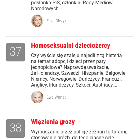
posłanka PiS, członkini Rady Mediów
Narodowych.
Eliza Olczyk
Homoseksualni dzieciożercy
37
Czy wyście się szaleju najedli z tą histerią
na temat adopcji dzieci przez pary
jednopłciowe? Naprawdę uważacie,
że Holendrzy, Szwedzi, Hiszpanie, Belgowie,
Niemcy, Norwegowie, Duńczycy, Francuzi,
Anglicy, Irlandczycy, Szkoci, Austriacy,...
Ewa Wanat
Więzienia grozy
38
Wymuszanie przez policję zeznań torturami,
stosowanie gróźb, do tego ciasne cele,