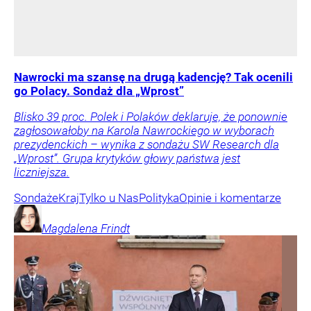
Nawrocki ma szansę na drugą kadencję? Tak ocenili
go Polacy. Sondaż dla „Wprost”
Blisko 39 proc. Polek i Polaków deklaruje, że ponownie
zagłosowałoby na Karola Nawrockiego w wyborach
prezydenckich – wynika z sondażu SW Research dla
„Wprost”. Grupa krytyków głowy państwa jest
liczniejsza.
Sondaże
Kraj
Tylko u Nas
Polityka
Opinie i komentarze
Magdalena
Frindt