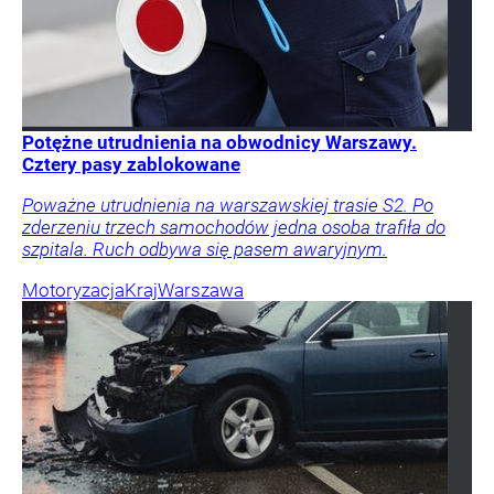
Potężne utrudnienia na obwodnicy Warszawy.
Cztery pasy zablokowane
Poważne utrudnienia na warszawskiej trasie S2. Po
zderzeniu trzech samochodów jedna osoba trafiła do
szpitala. Ruch odbywa się pasem awaryjnym.
Motoryzacja
Kraj
Warszawa