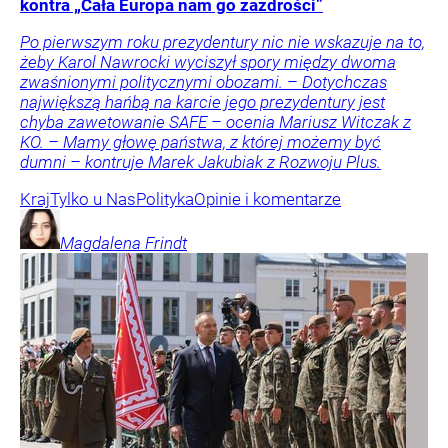
kontra „Cała Europa nam go zazdrości”
Po pierwszym roku prezydentury nic nie wskazuje na to,
żeby Karol Nawrocki wyciszył spory między dwoma
zwaśnionymi politycznymi obozami. – Dotychczas
największą hańbą na karcie jego prezydentury jest
chyba zawetowanie SAFE – ocenia Mariusz Witczak z
KO. – Mamy głowę państwa, z której możemy być
dumni – kontruje Marek Jakubiak z Rozwoju Plus.
Kraj
Tylko u Nas
Polityka
Opinie i komentarze
Magdalena
Frindt