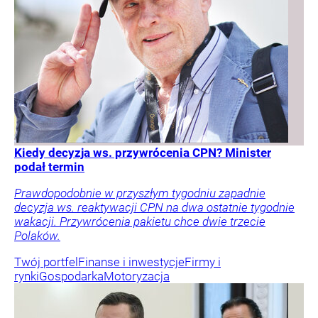
Kiedy decyzja ws. przywrócenia CPN? Minister
podał termin
Prawdopodobnie w przyszłym tygodniu zapadnie
decyzja ws. reaktywacji CPN na dwa ostatnie tygodnie
wakacji. Przywrócenia pakietu chce dwie trzecie
Polaków.
Twój portfel
Finanse i inwestycje
Firmy i
rynki
Gospodarka
Motoryzacja