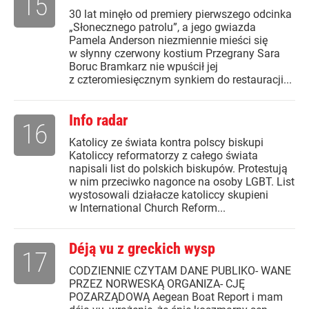
15
30 lat minęło od premiery pierwszego odcinka
„Słonecznego patrolu”, a jego gwiazda
Pamela Anderson niezmiennie mieści się
w słynny czerwony kostium Przegrany Sara
Boruc Bramkarz nie wpuścił jej
z czteromiesięcznym synkiem do restauracji...
Info radar
16
Katolicy ze świata kontra polscy biskupi
Katoliccy reformatorzy z całego świata
napisali list do polskich biskupów. Protestują
w nim przeciwko nagonce na osoby LGBT. List
wystosowali działacze katoliccy skupieni
w International Church Reform...
Déją vu z greckich wysp
17
CODZIENNIE CZYTAM DANE PUBLIKO- WANE
PRZEZ NORWESKĄ ORGANIZA- CJĘ
POZARZĄDOWĄ Aegean Boat Report i mam