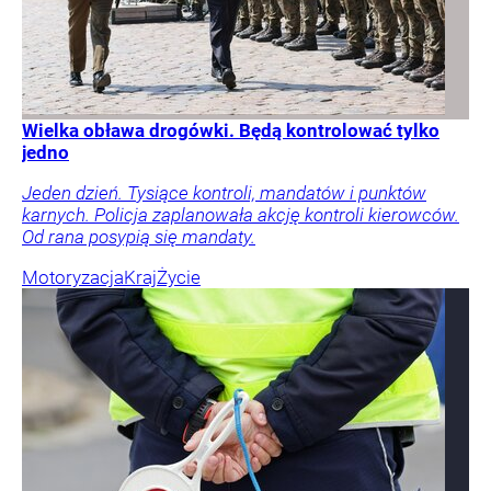
Wielka obława drogówki. Będą kontrolować tylko
jedno
Jeden dzień. Tysiące kontroli, mandatów i punktów
karnych. Policja zaplanowała akcję kontroli kierowców.
Od rana posypią się mandaty.
Motoryzacja
Kraj
Życie