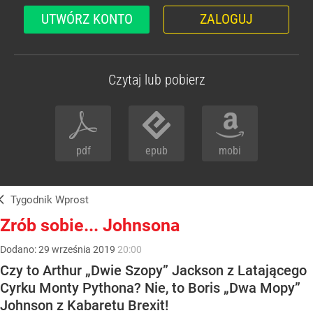
UTWÓRZ KONTO
ZALOGUJ
Czytaj lub pobierz
pdf
epub
mobi
Tygodnik Wprost
Zrób sobie... Johnsona
Dodano:
29
września
2019
20:00
Czy to Arthur „Dwie Szopy” Jackson z Latającego
Cyrku Monty Pythona? Nie, to Boris „Dwa Mopy”
Johnson z Kabaretu Brexit!