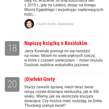
déją vu, wrażenie, że śnię koszmarny sen
z 2015 r., gdy na Lesbos, stojąc na brzegu
Morza Egejskiego i wypatrując napływających
łodzi,...
Paulina Socha-Jakubowska
Napiszę książkę o Kosińskim
18
Jerzy Kosiński pomógł mi się narodzić
na nowo. Mówił mi wiele pięknych rzeczy,
w które z czasem uwierzyłam – mówi Urszula
Dudziak, wybitna wokalistka jazzowa.
(D)efekt Grety
20
Starzy zawalili sprawę, niech teraz świat
ratują czyste dziecięce serduszka, jak w XIII
wieku. Wiemy, jak się skończyła krucjata
dziecięca. Czy można mieć nadzieję, że Greta
Thunberg uratuje świat?