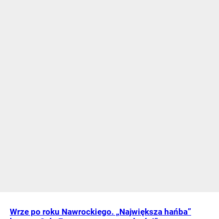
Wrze po roku Nawrockiego. „Największa hańba”