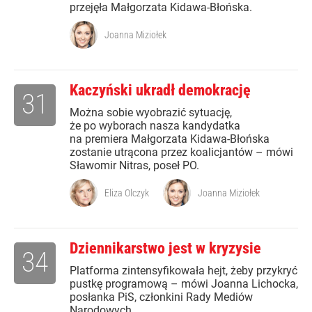
przejęła Małgorzata Kidawa-Błońska.
Joanna Miziołek
Kaczyński ukradł demokrację
31
Można sobie wyobrazić sytuację,
że po wyborach nasza kandydatka
na premiera Małgorzata Kidawa-Błońska
zostanie utrącona przez koalicjantów – mówi
Sławomir Nitras, poseł PO.
Eliza Olczyk
Joanna Miziołek
Dziennikarstwo jest w kryzysie
34
Platforma zintensyfikowała hejt, żeby przykryć
pustkę programową – mówi Joanna Lichocka,
posłanka PiS, członkini Rady Mediów
Narodowych.