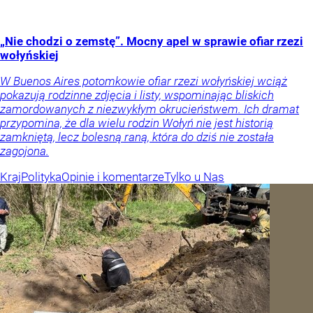
„Nie chodzi o zemstę”. Mocny apel w sprawie ofiar rzezi
wołyńskiej
W Buenos Aires potomkowie ofiar rzezi wołyńskiej wciąż
pokazują rodzinne zdjęcia i listy, wspominając bliskich
zamordowanych z niezwykłym okrucieństwem. Ich dramat
przypomina, że dla wielu rodzin Wołyń nie jest historią
zamkniętą, lecz bolesną raną, która do dziś nie została
zagojona.
Kraj
Polityka
Opinie i komentarze
Tylko u Nas