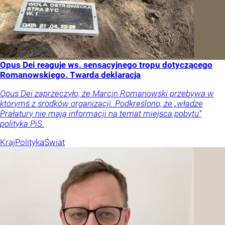
Opus Dei reaguje ws. sensacyjnego tropu dotyczącego
Romanowskiego. Twarda deklaracja
Opus Dei zaprzeczyło, że Marcin Romanowski przebywa w
którymś z środków organizacji. Podkreślono, że „władze
Prałatury nie mają informacji na temat miejsca pobytu”
polityka PiS.
Kraj
Polityka
Świat