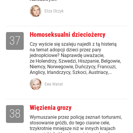
Eliza Olczyk
Homoseksualni dzieciożercy
37
Czy wyście się szaleju najedli z tą histerią
na temat adopcji dzieci przez pary
jednopłciowe? Naprawdę uważacie,
że Holendrzy, Szwedzi, Hiszpanie, Belgowie,
Niemcy, Norwegowie, Duńczycy, Francuzi,
Anglicy, Irlandczycy, Szkoci, Austriacy,...
Ewa Wanat
Więzienia grozy
38
Wymuszanie przez policję zeznań torturami,
stosowanie gróźb, do tego ciasne cele,
trzykrotnie mniejsze niż w innych krajach