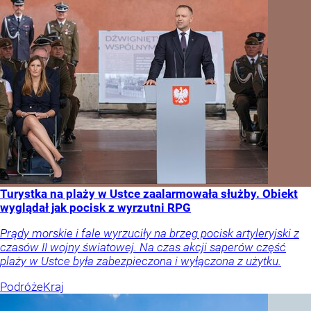
Turystka na plaży w Ustce zaalarmowała służby. Obiekt
wyglądał jak pocisk z wyrzutni RPG
Prądy morskie i fale wyrzuciły na brzeg pocisk artyleryjski z
czasów II wojny światowej. Na czas akcji saperów część
plaży w Ustce była zabezpieczona i wyłączona z użytku.
Podróże
Kraj