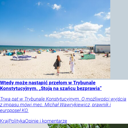
Wtedy może nastąpić przełom w Trybunale
Konstytucyjnym. „Stoją na szańcu bezprawia”
Trwa pat w Trybunale Konstytucyjnym. O możliwości wyjścia
z impasu mówi mec. Michał Wawrykiewicz, prawnik i
europoseł KO.
Kraj
Polityka
Opinie i komentarze