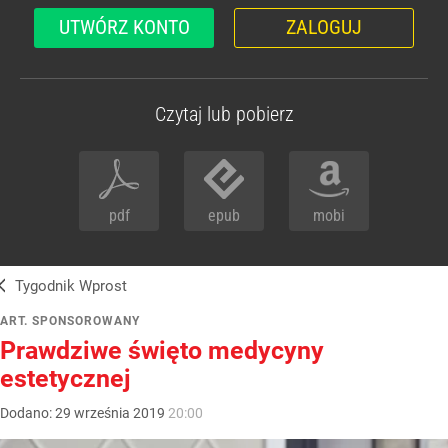
UTWÓRZ KONTO
ZALOGUJ
Czytaj lub pobierz
pdf
epub
mobi
Tygodnik Wprost
ART. SPONSOROWANY
Prawdziwe święto medycyny
estetycznej
Dodano:
29
września
2019
20:00