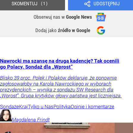
SKOMENTUJ
UDOSTĘPNIJ
1
Obserwuj nas
w
Google News
Dodaj jako
źródło w Google
Nawrocki ma szansę na drugą kadencję? Tak ocenili
go Polacy. Sondaż dla „Wprost”
Blisko 39 proc. Polek i Polaków deklaruje, że ponownie
zagłosowałoby na Karola Nawrockiego w wyborach
prezydenckich – wynika z sondażu SW Research dla
„Wprost”. Grupa krytyków głowy państwa jest liczniejsza.
Sondaże
Kraj
Tylko u Nas
Polityka
Opinie i komentarze
Magdalena
Frindt