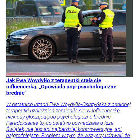
Jak Ewa Woydyłło z terapeutki stała się
influencerką. „Opowiada pop-psychologiczne
brednie”
W ostatnich latach Ewa Woydyłło-Osiatyńska z cenionej
terapeutki uzależnień zamieniła się w influencerkę,
niekiedy głoszącą pop-psychologiczne brednie.
Paradoksalnie to, co ostatnio powiedziała o Idze
Świątek, nie jest ani najbardziej kontrowersyjne, ani
najgroźniejsze. Problem w tym, że wszyscy udawali, że