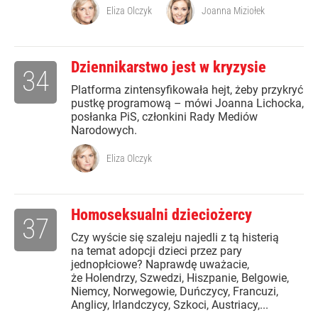
Eliza Olczyk
Joanna Miziołek
Dziennikarstwo jest w kryzysie
34
Platforma zintensyfikowała hejt, żeby przykryć
pustkę programową – mówi Joanna Lichocka,
posłanka PiS, członkini Rady Mediów
Narodowych.
Eliza Olczyk
Homoseksualni dzieciożercy
37
Czy wyście się szaleju najedli z tą histerią
na temat adopcji dzieci przez pary
jednopłciowe? Naprawdę uważacie,
że Holendrzy, Szwedzi, Hiszpanie, Belgowie,
Niemcy, Norwegowie, Duńczycy, Francuzi,
Anglicy, Irlandczycy, Szkoci, Austriacy,...