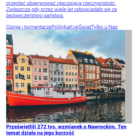
przestać obserwować otaczającą rzeczywistość.
Zwłaszcza gdy przez wiele lat odpowiadało się za
bezpieczeństwo państwa.
Opinie i komentarze
Polityka
Kraj
Świat
Tylko u Nas
Prześwietlili 272 tys. wzmianek o Nawrockim. Ten
temat działa na jego korzyść