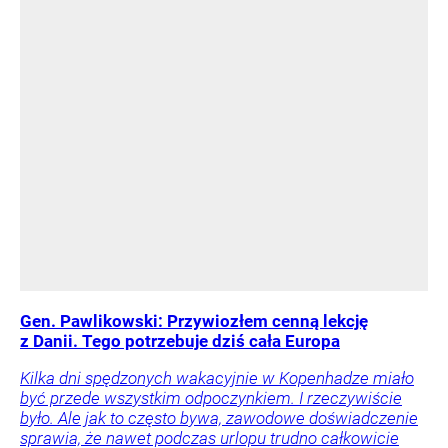
Gen. Pawlikowski: Przywiozłem cenną lekcję
z Danii. Tego potrzebuje dziś cała Europa
Kilka dni spędzonych wakacyjnie w Kopenhadze miało
być przede wszystkim odpoczynkiem. I rzeczywiście
było. Ale jak to często bywa, zawodowe doświadczenie
sprawia, że nawet podczas urlopu trudno całkowicie