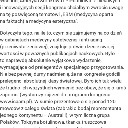
Wschód, Ameryka Środkowa i Południowa. Z ciekawych
i innowacyjnych sesji kongresu chciałbym zwrócić uwagę
na tę poświęconą tematowi „EBM (medycyna oparta
na faktach) a medycyna estetyczna”.
Dotyczyła tego, na ile to, czym się zajmujemy na co dzień
w gabinetach medycyny estetycznej i anti-aging
(przeciwstarzeniowej), znajduje potwierdzenie swojej
wartości w poważnych publikacjach naukowych. Było
to naprawdę absolutnie wyjątkowe wydarzenie,
wymagające od prelegentów specjalnego przygotowania.
Nie bez pewnej dumy nadmienię, że na kongresie gościli
prelegenci absolutnej klasy światowej. Było ich tak wielu,
że trudno ich wszystkich wymienić bez obaw, że się o kimś
zapomni (wystarczy zajrzeć do programu kongresu:
www.icaam.pl). W sumie prezentowało się ponad 120
mówców z całego świata (zabrakło bodaj reprezentanta
jednego kontynentu – Australii), w tym liczna grupa
Polaków. Toksyna botulinowa, tkanka tłuszczowa