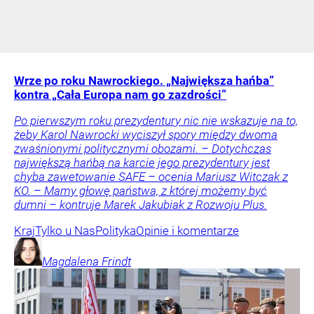
Wrze po roku Nawrockiego. „Największa hańba”
kontra „Cała Europa nam go zazdrości”
Po pierwszym roku prezydentury nic nie wskazuje na to,
żeby Karol Nawrocki wyciszył spory między dwoma
zwaśnionymi politycznymi obozami. – Dotychczas
największą hańbą na karcie jego prezydentury jest
chyba zawetowanie SAFE – ocenia Mariusz Witczak z
KO. – Mamy głowę państwa, z której możemy być
dumni – kontruje Marek Jakubiak z Rozwoju Plus.
Kraj
Tylko u Nas
Polityka
Opinie i komentarze
Magdalena
Frindt