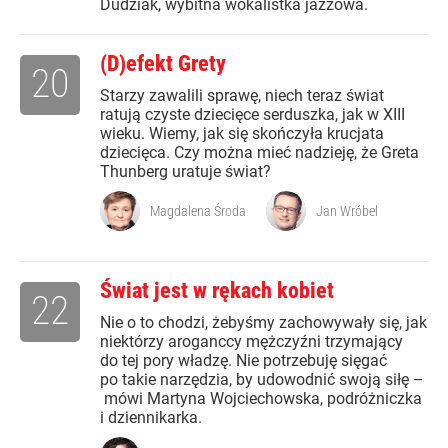
Dudziak, wybitna wokalistka jazzowa.
(D)efekt Grety
20
Starzy zawalili sprawę, niech teraz świat
ratują czyste dziecięce serduszka, jak w XIII
wieku. Wiemy, jak się skończyła krucjata
dziecięca. Czy można mieć nadzieję, że Greta
Thunberg uratuje świat?
Magdalena Środa
Jan Wróbel
Świat jest w rękach kobiet
22
Nie o to chodzi, żebyśmy zachowywały się, jak
niektórzy aroganccy mężczyźni trzymający
do tej pory władzę. Nie potrzebuję sięgać
po takie narzędzia, by udowodnić swoją siłę –
mówi Martyna Wojciechowska, podróżniczka
i dziennikarka.