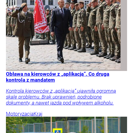
Obława na kierowców z „aplikacją”. Co druga
kontrola z mandatem
Kontrola kierowców z „aplikacją” ujawniła ogromną
skalę problemu. Brak uprawnień, podrobione
dokumenty, a nawet jazda pod wpływem alkoholu.
Motoryzacja
Kraj