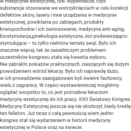
w medycynie estetycznej, tzw. wypełniacze, czyli
substancje stosowane we wstrzyknięciach w celu korekcji
defektów skóry, lasery i inne urządzenia w medycynie
estetycznej, powikłania po zabiegach, produkty
krwiopochodne i ich zastosowanie, medycyna anti-aging,
biostymulacja,ginekologia estetyczna, nici podwieszająco-
stymulujące – to tylko niektóre tematy sesji. Było ich
znacznie więcej, tak że zasadniczym problemem
uczestników kongresu stała się kwestia wyboru.
Nie zabrakło pokazów praktycznych, cieszących się dużym
powodzeniem wśród lekarzy. Było ich naprawdę dużo,
w ich prowadzenie zaangażowani byli świetni fachowcy,
wielu z zagranicy. W części wystawienniczej mogliśmy
oglądać wszystko to, co jest potrzebne lekarzom
medycyny estetycznej do ich pracy. XXII Światowy Kongres
Medycyny Estetycznej jeszcze się nie skończył, kiedy kreślę
ten felieton. Już teraz z całą pewnością wiem jedno:
kongres stał się wydarzeniem w historii medycyny
estetycznej w Polsce oraz na świecie.