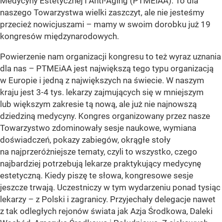
Medycyny Estetycznej i Anti-Aging (PTMEiAA). To dla
naszego Towarzystwa wielki zaszczyt, ale nie jesteśmy
przecież nowicjuszami – mamy w swoim dorobku już 19
kongresów międzynarodowych.
Powierzenie nam organizacji kongresu to też wyraz uznania
dla nas – PTMEiAA jest największą tego typu organizacją
w Europie i jedną z największych na świecie. W naszym
kraju jest 3-4 tys. lekarzy zajmujących się w mniejszym
lub większym zakresie tą nową, ale już nie najnowszą
dziedziną medycyny. Kongres organizowany przez nasze
Towarzystwo zdominowały sesje naukowe, wymiana
doświadczeń, pokazy zabiegów, okrągłe stoły
na najprzeróżniejsze tematy, czyli to wszystko, czego
najbardziej potrzebują lekarze praktykujący medycynę
estetyczną. Kiedy piszę te słowa, kongresowe sesje
jeszcze trwają. Uczestniczy w tym wydarzeniu ponad tysiąc
lekarzy – z Polski i zagranicy. Przyjechały delegacje nawet
z tak odległych rejonów świata jak Azja Środkowa, Daleki