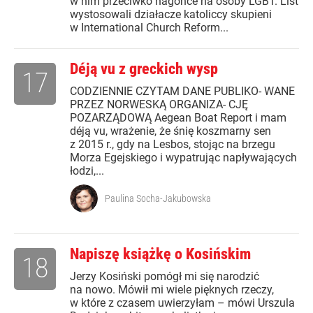
w nim przeciwko nagonce na osoby LGBT. List
wystosowali działacze katoliccy skupieni
w International Church Reform...
Déją vu z greckich wysp
17
CODZIENNIE CZYTAM DANE PUBLIKO- WANE
PRZEZ NORWESKĄ ORGANIZA- CJĘ
POZARZĄDOWĄ Aegean Boat Report i mam
déją vu, wrażenie, że śnię koszmarny sen
z 2015 r., gdy na Lesbos, stojąc na brzegu
Morza Egejskiego i wypatrując napływających
łodzi,...
Paulina Socha-Jakubowska
Napiszę książkę o Kosińskim
18
Jerzy Kosiński pomógł mi się narodzić
na nowo. Mówił mi wiele pięknych rzeczy,
w które z czasem uwierzyłam – mówi Urszula