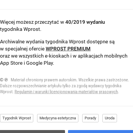
Więcej możesz przeczytać w
40/2019 wydaniu
tygodnika Wprost
.
Archiwalne wydania tygodnika Wprost dostępne są
w specjalnej ofercie
WPROST PREMIUM
oraz we wszystkich e-kioskach i w aplikacjach mobilnych
App Store
i
Google Play
.
© ℗
Materiał chroniony prawem autorskim. Wszelkie prawa zastrzeżone.
Dalsze rozpowszechnianie artykułu tylko za zgodą wydawcy tygodnika
Wprost.
Regulamin i warunki licencjonowania materiałów prasowych
.
Tygodnik Wprost
Medycyna estetyczna
Porady
Uroda