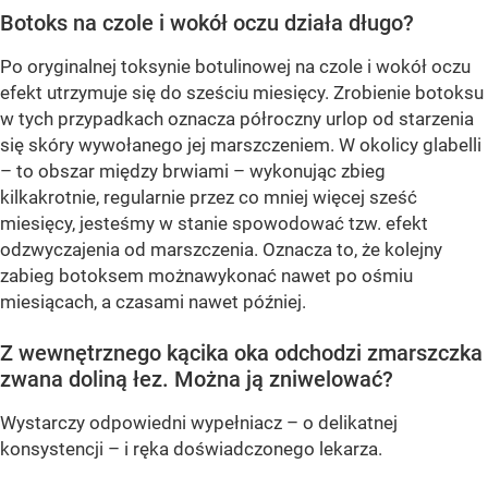
Botoks na czole i wokół oczu działa długo?
Po oryginalnej toksynie botulinowej na czole i wokół oczu
efekt utrzymuje się do sześciu miesięcy. Zrobienie botoksu
w tych przypadkach oznacza półroczny urlop od starzenia
się skóry wywołanego jej marszczeniem. W okolicy glabelli
– to obszar między brwiami – wykonując zbieg
kilkakrotnie, regularnie przez co mniej więcej sześć
miesięcy, jesteśmy w stanie spowodować tzw. efekt
odzwyczajenia od marszczenia. Oznacza to, że kolejny
zabieg botoksem możnawykonać nawet po ośmiu
miesiącach, a czasami nawet później.
Z wewnętrznego kącika oka odchodzi zmarszczka
zwana doliną łez. Można ją zniwelować?
Wystarczy odpowiedni wypełniacz – o delikatnej
konsystencji – i ręka doświadczonego lekarza.