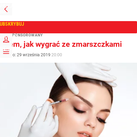
PRZEJDŹ
NA
WPROST
STRONĘ
GŁÓWNĄ
UBSKRYBUJ
Tygodnik Wprost
ART. SPONSOROWANY
ZALOGUJ
Wiem, jak wygrać ze zmarszczkami
MENU
Dodano:
29
września
2019
20:00