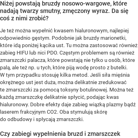
Niżej powstają bruzdy nosowo-wargowe, które
nadają twarzy smutny, zmęczony wyraz. Da się
coś z nimi zrobić?
Je też można wypełnić kwasem hialuronowym, najlepiej
odpowiednio gęstym. Podobnie jak bruzdy marionetki,
które idą poniżej kącika ust. Tu można zastosować również
zabieg HIFU lub nici PDO. Częstym problemem są również
zmarszczki palacza, które powstają nie tylko u osób, które
palą, ale też np. u tych, które piją wodę prosto z butelki.
W tym przypadku stosuję kilka metod. Jeśli siła mięśnia
okrężnego ust jest duża, można delikatnie zredukować
te zmarszczki za pomocą toksyny botulinowej. Można też
każdą zmarszczkę delikatnie spłycić, podając kwas
hialuronowy. Dobre efekty daje zabieg wiązką plazmy bądź
laserem frakcyjnym CO2. Oba stymulują skórę
do odbudowy i spłycają zmarszczki.
Czy zabiegi wypełnienia bruzd i zmarszczek