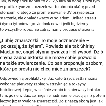
Tak, w wypadku kobiet to ok. 2,5 litra na dobę. Poza tym
w profilaktyce zmarszczek warto chronić skórę przed
słońcem, dlatego że promieniowanie UV przyspiesza
starzenie, nie opalać twarzy w solarium. Unikać stresu
i dymu tytoniowego. Jednak nawet jeśli będziemy
to wszystko robić, nie zatrzymamy procesu starzenia.
„Lubię zmarszczki. To moje odznaczenie –
pokazują, że żyłam”. Powiedziała tak Shirley
MacLaine, ongiś słynna gwiazda Hollywood. Dziś
chyba żadna aktorka nie może sobie pozwolić
na takie stwierdzenie. Co pan proponuje osobom,
które po prostu nie chcą mieć zmarszczek?
Odpowiednią profilaktykę. Już koło trzydziestki można
wykonać pierwszy zabieg wstrzyknięcia toksyny
botulinowej. Lepiej wcześnie zrobić ten pierwszy botoks
tam, gdzie widać, że mięśnie nadmiernie pracują, niż potem
leczyć już utrwalone zmarszczki. Bo z naszą skórą jest jak