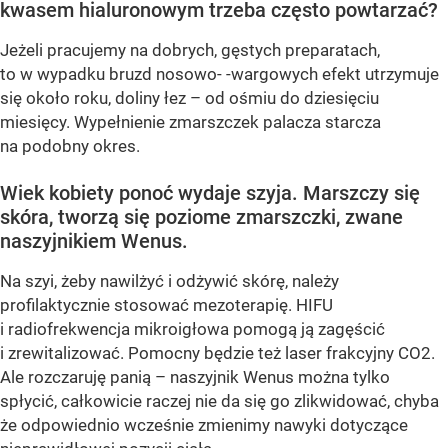
kwasem hialuronowym trzeba często powtarzać?
Jeżeli pracujemy na dobrych, gęstych preparatach,
to w wypadku bruzd nosowo- -wargowych efekt utrzymuje
się około roku, doliny łez – od ośmiu do dziesięciu
miesięcy. Wypełnienie zmarszczek palacza starcza
na podobny okres.
Wiek kobiety ponoć wydaje szyja. Marszczy się
skóra, tworzą się poziome zmarszczki, zwane
naszyjnikiem Wenus.
Na szyi, żeby nawilżyć i odżywić skórę, należy
profilaktycznie stosować mezoterapię. HIFU
i radiofrekwencja mikroigłowa pomogą ją zagęścić
i zrewitalizować. Pomocny będzie też laser frakcyjny CO2.
Ale rozczaruję panią – naszyjnik Wenus można tylko
spłycić, całkowicie raczej nie da się go zlikwidować, chyba
że odpowiednio wcześnie zmienimy nawyki dotyczące