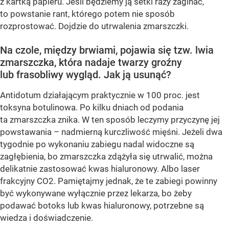
z kartką papieru. Jeśli będziemy ją setki razy zaginać,
to powstanie rant, którego potem nie sposób
rozprostować. Dojdzie do utrwalenia zmarszczki.
Na czole, między brwiami, pojawia się tzw. lwia
zmarszczka, która nadaje twarzy groźny
lub frasobliwy wygląd. Jak ją usunąć?
Antidotum działającym praktycznie w 100 proc. jest
toksyna botulinowa. Po kilku dniach od podania
ta zmarszczka znika. W ten sposób leczymy przyczynę jej
powstawania – nadmierną kurczliwość mięśni. Jeżeli dwa
tygodnie po wykonaniu zabiegu nadal widoczne są
zagłębienia, bo zmarszczka zdążyła się utrwalić, można
delikatnie zastosować kwas hialuronowy. Albo laser
frakcyjny CO2. Pamiętajmy jednak, że te zabiegi powinny
być wykonywane wyłącznie przez lekarza, bo żeby
podawać botoks lub kwas hialuronowy, potrzebne są
wiedza i doświadczenie.