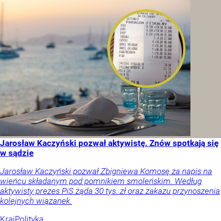
Jarosław Kaczyński pozwał aktywistę. Znów spotkają się
w sądzie
Jarosław Kaczyński pozwał Zbigniewa Komosę za napis na
wieńcu składanym pod pomnikiem smoleńskim. Według
aktywisty prezes PiS żąda 30 tys. zł oraz zakazu przynoszenia
kolejnych wiązanek.
Kraj
Polityka