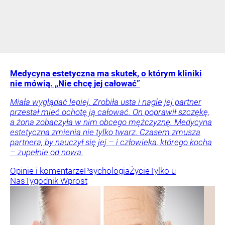
Medycyna estetyczna ma skutek, o którym kliniki
nie mówią. „Nie chcę jej całować”
Miała wyglądać lepiej. Zrobiła usta i nagle jej partner
przestał mieć ochotę ją całować. On poprawił szczękę,
a żona zobaczyła w nim obcego mężczyznę. Medycyna
estetyczna zmienia nie tylko twarz. Czasem zmusza
partnera, by nauczył się jej – i człowieka, którego kocha
– zupełnie od nowa.
Opinie i komentarze
Psychologia
Życie
Tylko u
Nas
Tygodnik Wprost