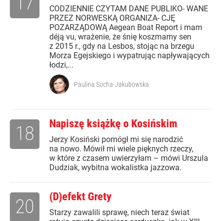
17
CODZIENNIE CZYTAM DANE PUBLIKO- WANE
PRZEZ NORWESKĄ ORGANIZA- CJĘ
POZARZĄDOWĄ Aegean Boat Report i mam
déją vu, wrażenie, że śnię koszmarny sen
z 2015 r., gdy na Lesbos, stojąc na brzegu
Morza Egejskiego i wypatrując napływających
łodzi,...
Paulina Socha-Jakubowska
Napiszę książkę o Kosińskim
18
Jerzy Kosiński pomógł mi się narodzić
na nowo. Mówił mi wiele pięknych rzeczy,
w które z czasem uwierzyłam – mówi Urszula
Dudziak, wybitna wokalistka jazzowa.
(D)efekt Grety
20
Starzy zawalili sprawę, niech teraz świat