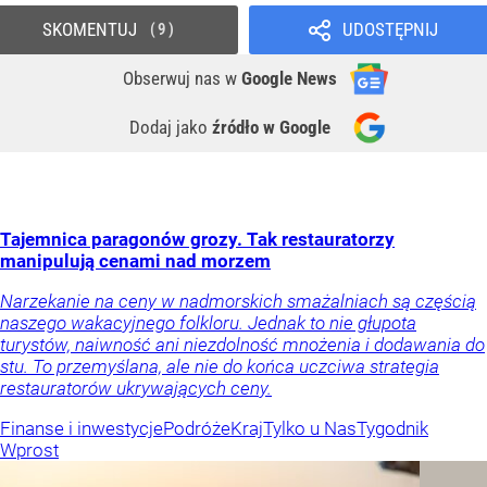
SKOMENTUJ
UDOSTĘPNIJ
9
Obserwuj nas
w
Google News
Dodaj jako
źródło w Google
Tajemnica paragonów grozy. Tak restauratorzy
manipulują cenami nad morzem
Narzekanie na ceny w nadmorskich smażalniach są częścią
naszego wakacyjnego folkloru. Jednak to nie głupota
turystów, naiwność ani niezdolność mnożenia i dodawania do
stu. To przemyślana, ale nie do końca uczciwa strategia
restauratorów ukrywających ceny.
Finanse i inwestycje
Podróże
Kraj
Tylko u Nas
Tygodnik
Wprost