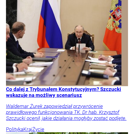
Co dalej z Trybunałem Konstytucyjnym? Szczucki
wskazuje na możliwy scenariusz
Waldemar Żurek zapowiedział przywrócenie
prawidłowego funkcjonowania TK. Dr hab. Krzysztof
Szczucki ocenił, jakie działania mogłyby zostać podjęte.
Polityka
Kraj
Życie