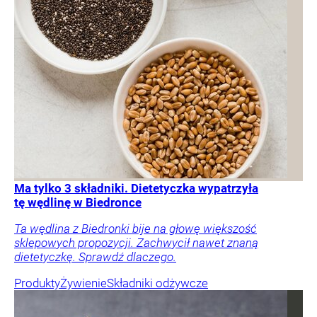
Ma tylko 3 składniki. Dietetyczka wypatrzyła
tę wędlinę w Biedronce
Ta wędlina z Biedronki bije na głowę większość
sklepowych propozycji. Zachwycił nawet znaną
dietetyczkę. Sprawdź dlaczego.
Produkty
Żywienie
Składniki odżywcze