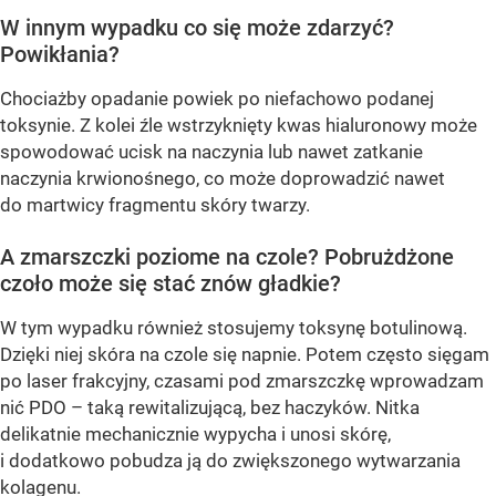
W innym wypadku co się może zdarzyć?
Powikłania?
Chociażby opadanie powiek po niefachowo podanej
toksynie. Z kolei źle wstrzyknięty kwas hialuronowy może
spowodować ucisk na naczynia lub nawet zatkanie
naczynia krwionośnego, co może doprowadzić nawet
do martwicy fragmentu skóry twarzy.
A zmarszczki poziome na czole? Pobrużdżone
czoło może się stać znów gładkie?
W tym wypadku również stosujemy toksynę botulinową.
Dzięki niej skóra na czole się napnie. Potem często sięgam
po laser frakcyjny, czasami pod zmarszczkę wprowadzam
nić PDO – taką rewitalizującą, bez haczyków. Nitka
delikatnie mechanicznie wypycha i unosi skórę,
i dodatkowo pobudza ją do zwiększonego wytwarzania
kolagenu.