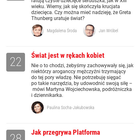
ratują czyste dziecięce serduszka, jak w XIII
wieku. Wiemy, jak się skończyła krucjata
dziecięca. Czy można mieć nadzieję, że Greta
Thunberg uratuje świat?
Magdalena Środa
Jan Wróbel
Świat jest w rękach kobiet
22
Nie o to chodzi, żebyśmy zachowywały się, jak
niektórzy aroganccy mężczyźni trzymający
do tej pory władzę. Nie potrzebuję sięgać
po takie narzędzia, by udowodnić swoją siłę –
mówi Martyna Wojciechowska, podróżniczka
i dziennikarka.
Paulina Socha-Jakubowska
Jak przegrywa Platforma
28