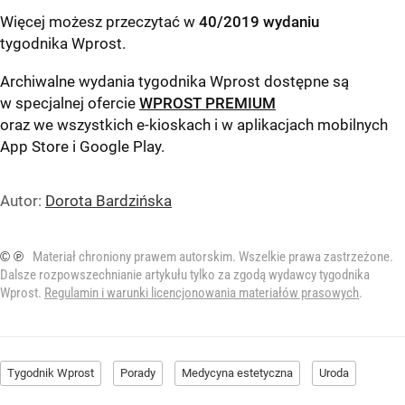
Więcej możesz przeczytać w
40/2019 wydaniu
tygodnika Wprost
.
Archiwalne wydania tygodnika Wprost dostępne są
w specjalnej ofercie
WPROST PREMIUM
oraz we wszystkich e-kioskach i w aplikacjach mobilnych
App Store
i
Google Play
.
Autor:
Dorota Bardzińska
© ℗
Materiał chroniony prawem autorskim. Wszelkie prawa zastrzeżone.
Dalsze rozpowszechnianie artykułu tylko za zgodą wydawcy tygodnika
Wprost.
Regulamin i warunki licencjonowania materiałów prasowych
.
Tygodnik Wprost
Porady
Medycyna estetyczna
Uroda