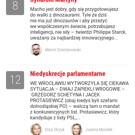
8
Macho jest dobry, gdy się przygotowujesz
do walki z dinozaurami. Tyle że dziś
nie ma już dinozaurów i aby przeżyć
we współczesnym świecie, potrzebujesz
inteligencji, nie siły – twierdzi Philippe Starck,
uważany za najbardziej innowacyjnego...
Marcin Dzierżanowski
Niedyskrecje parlamentarne
12
WE WROCŁAWIU WYTWORZYŁA SIĘ CIEKAWA
SYTUACJA – DWAJ ZAPIEKLI WROGOWIE –
GRZEGORZ SCHETYNA I JACEK
PROTASIEWICZ (obaj kiedyś byli szefami
dolnośląskiej PO) – walczą tam o mandat
z konkurencyjnych list. Protasiewicz, który
kandyduje z listy PSL,...
Eliza Olczyk
Joanna Miziołek