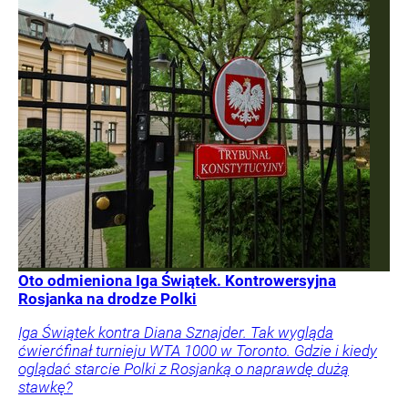
Oto odmieniona Iga Świątek. Kontrowersyjna
Rosjanka na drodze Polki
Iga Świątek kontra Diana Sznajder. Tak wygląda
ćwierćfinał turnieju WTA 1000 w Toronto. Gdzie i kiedy
oglądać starcie Polki z Rosjanką o naprawdę dużą
stawkę?