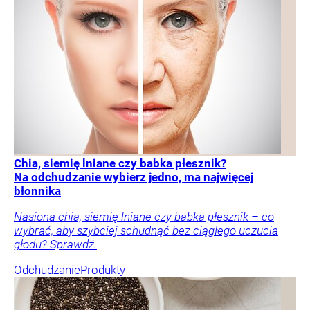
Chia, siemię lniane czy babka płesznik?
Na odchudzanie wybierz jedno, ma najwięcej
błonnika
Nasiona chia, siemię lniane czy babka płesznik – co
wybrać, aby szybciej schudnąć bez ciągłego uczucia
głodu? Sprawdź.
Odchudzanie
Produkty