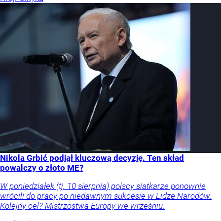
Nikola Grbić podjął kluczową decyzję. Ten skład
powalczy o złoto ME?
W poniedziałek (tj. 10 sierpnia) polscy siatkarze ponownie
wrócili do pracy po niedawnym sukcesie w Lidze Narodów.
Kolejny cel? Mistrzostwa Europy we wrześniu.