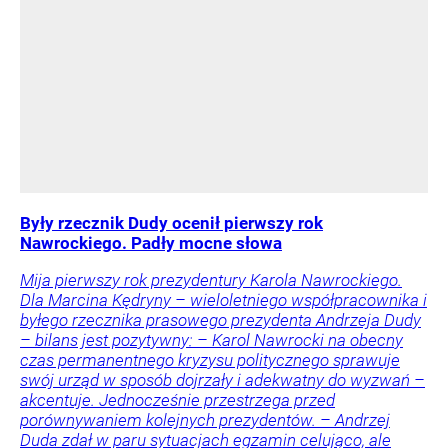
Były rzecznik Dudy ocenił pierwszy rok
Nawrockiego. Padły mocne słowa
Mija pierwszy rok prezydentury Karola Nawrockiego.
Dla Marcina Kędryny – wieloletniego współpracownika i
byłego rzecznika prasowego prezydenta Andrzeja Dudy
– bilans jest pozytywny: – Karol Nawrocki na obecny
czas permanentnego kryzysu politycznego sprawuje
swój urząd w sposób dojrzały i adekwatny do wyzwań –
akcentuje. Jednocześnie przestrzega przed
porównywaniem kolejnych prezydentów. – Andrzej
Duda zdał w paru sytuacjach egzamin celująco, ale