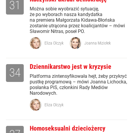
31
Można sobie wyobrazić sytuację,
że po wyborach nasza kandydatka
na premiera Małgorzata Kidawa-Błońska
zostanie utrącona przez koalicjantów – mówi
Sławomir Nitras, poseł PO.
Eliza Olczyk
Joanna Miziołek
Dziennikarstwo jest w kryzysie
34
Platforma zintensyfikowała hejt, żeby przykryć
pustkę programową – mówi Joanna Lichocka,
posłanka PiS, członkini Rady Mediów
Narodowych.
Eliza Olczyk
Homoseksualni dzieciożercy