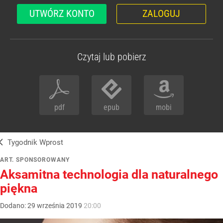
UTWÓRZ KONTO
ZALOGUJ
Czytaj lub pobierz
pdf
epub
mobi
Tygodnik Wprost
ART. SPONSOROWANY
Aksamitna technologia dla naturalnego
piękna
Dodano:
29
września
2019
20:00