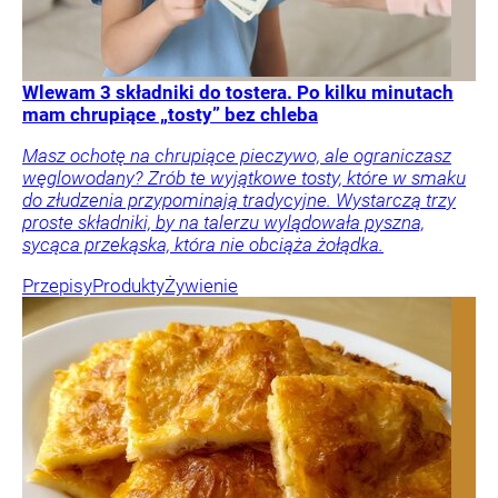
Wlewam 3 składniki do tostera. Po kilku minutach
mam chrupiące „tosty” bez chleba
Masz ochotę na chrupiące pieczywo, ale ograniczasz
węglowodany? Zrób te wyjątkowe tosty, które w smaku
do złudzenia przypominają tradycyjne. Wystarczą trzy
proste składniki, by na talerzu wylądowała pyszna,
sycąca przekąska, która nie obciąża żołądka.
Przepisy
Produkty
Żywienie