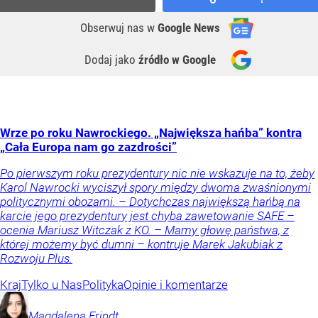
Obserwuj nas
w
Google News
Dodaj jako
źródło w Google
Wrze po roku Nawrockiego. „Największa hańba” kontra
„Cała Europa nam go zazdrości”
Po pierwszym roku prezydentury nic nie wskazuje na to, żeby
Karol Nawrocki wyciszył spory między dwoma zwaśnionymi
politycznymi obozami. – Dotychczas największą hańbą na
karcie jego prezydentury jest chyba zawetowanie SAFE –
ocenia Mariusz Witczak z KO. – Mamy głowę państwa, z
której możemy być dumni – kontruje Marek Jakubiak z
Rozwoju Plus.
Kraj
Tylko u Nas
Polityka
Opinie i komentarze
Magdalena
Frindt