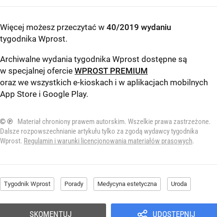
Więcej możesz przeczytać w
40/2019 wydaniu
tygodnika Wprost
.
Archiwalne wydania tygodnika Wprost dostępne są
w specjalnej ofercie
WPROST PREMIUM
oraz we wszystkich e-kioskach i w aplikacjach mobilnych
App Store
i
Google Play
.
© ℗
Materiał chroniony prawem autorskim. Wszelkie prawa zastrzeżone.
Dalsze rozpowszechnianie artykułu tylko za zgodą wydawcy tygodnika
Wprost.
Regulamin i warunki licencjonowania materiałów prasowych
.
Tygodnik Wprost
Porady
Medycyna estetyczna
Uroda
SKOMENTUJ
UDOSTĘPNIJ