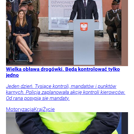
Wielka obława drogówki. Będą kontrolować tylko
jedno
Jeden dzień. Tysiące kontroli, mandatów i punktów
karnych. Policja zaplanowała akcję kontroli kierowców.
Od rana posypią się mandaty.
Motoryzacja
Kraj
Życie