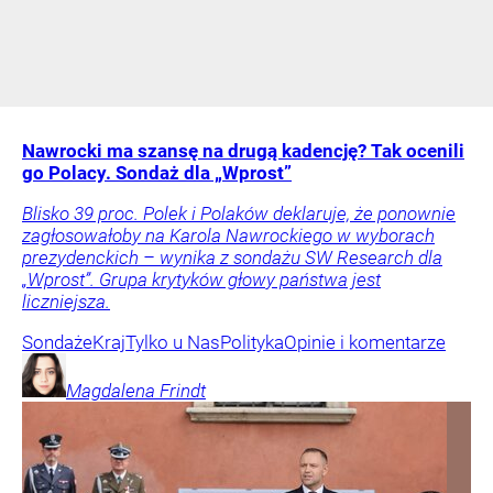
Nawrocki ma szansę na drugą kadencję? Tak ocenili
go Polacy. Sondaż dla „Wprost”
Blisko 39 proc. Polek i Polaków deklaruje, że ponownie
zagłosowałoby na Karola Nawrockiego w wyborach
prezydenckich – wynika z sondażu SW Research dla
„Wprost”. Grupa krytyków głowy państwa jest
liczniejsza.
Sondaże
Kraj
Tylko u Nas
Polityka
Opinie i komentarze
Magdalena
Frindt