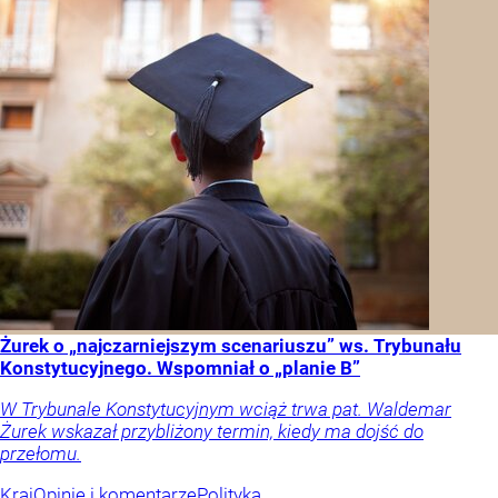
Żurek o „najczarniejszym scenariuszu” ws. Trybunału
Konstytucyjnego. Wspomniał o „planie B”
W Trybunale Konstytucyjnym wciąż trwa pat. Waldemar
Żurek wskazał przybliżony termin, kiedy ma dojść do
przełomu.
Kraj
Opinie i komentarze
Polityka