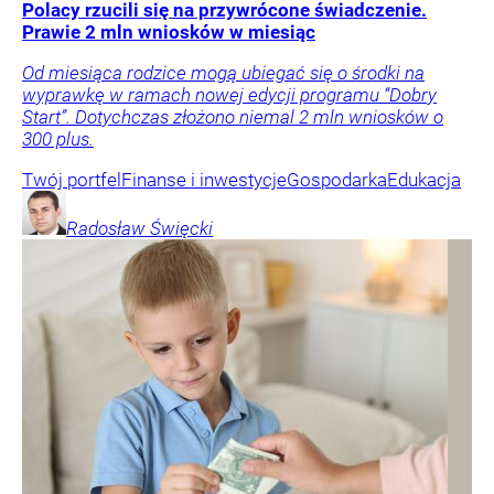
Polacy rzucili się na przywrócone świadczenie.
Prawie 2 mln wniosków w miesiąc
Od miesiąca rodzice mogą ubiegać się o środki na
wyprawkę w ramach nowej edycji programu “Dobry
Start”. Dotychczas złożono niemal 2 mln wniosków o
300 plus.
Twój portfel
Finanse i inwestycje
Gospodarka
Edukacja
Radosław
Święcki