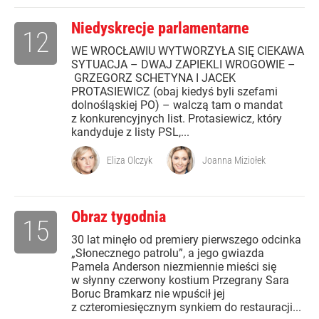
Niedyskrecje parlamentarne
12
WE WROCŁAWIU WYTWORZYŁA SIĘ CIEKAWA
SYTUACJA – DWAJ ZAPIEKLI WROGOWIE –
GRZEGORZ SCHETYNA I JACEK
PROTASIEWICZ (obaj kiedyś byli szefami
dolnośląskiej PO) – walczą tam o mandat
z konkurencyjnych list. Protasiewicz, który
kandyduje z listy PSL,...
Eliza Olczyk
Joanna Miziołek
Obraz tygodnia
15
30 lat minęło od premiery pierwszego odcinka
„Słonecznego patrolu”, a jego gwiazda
Pamela Anderson niezmiennie mieści się
w słynny czerwony kostium Przegrany Sara
Boruc Bramkarz nie wpuścił jej
z czteromiesięcznym synkiem do restauracji...