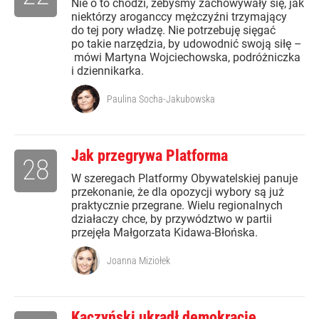
Nie o to chodzi, żebyśmy zachowywały się, jak
niektórzy aroganccy mężczyźni trzymający
do tej pory władzę. Nie potrzebuję sięgać
po takie narzędzia, by udowodnić swoją siłę –
mówi Martyna Wojciechowska, podróżniczka
i dziennikarka.
Paulina Socha-Jakubowska
Jak przegrywa Platforma
28
W szeregach Platformy Obywatelskiej panuje
przekonanie, że dla opozycji wybory są już
praktycznie przegrane. Wielu regionalnych
działaczy chce, by przywództwo w partii
przejęła Małgorzata Kidawa-Błońska.
Joanna Miziołek
Kaczyński ukradł demokrację