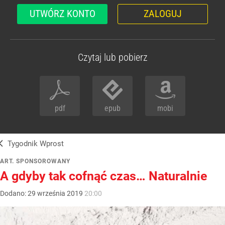
UTWÓRZ KONTO
ZALOGUJ
Czytaj lub pobierz
pdf
epub
mobi
Tygodnik Wprost
ART. SPONSOROWANY
A gdyby tak cofnąć czas… Naturalnie
Dodano:
29
września
2019
20:00