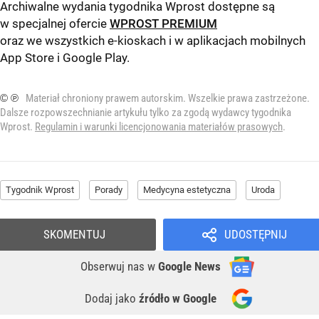
Archiwalne wydania tygodnika Wprost dostępne są
w specjalnej ofercie
WPROST PREMIUM
oraz we wszystkich e-kioskach i w aplikacjach mobilnych
App Store
i
Google Play
.
© ℗
Materiał chroniony prawem autorskim. Wszelkie prawa zastrzeżone.
Dalsze rozpowszechnianie artykułu tylko za zgodą wydawcy tygodnika
Wprost.
Regulamin i warunki licencjonowania materiałów prasowych
.
Tygodnik Wprost
Porady
Medycyna estetyczna
Uroda
SKOMENTUJ
UDOSTĘPNIJ
Obserwuj nas
w
Google News
Dodaj jako
źródło w Google