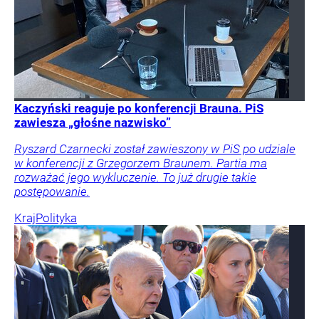
Kaczyński reaguje po konferencji Brauna. PiS
zawiesza „głośne nazwisko”
Ryszard Czarnecki został zawieszony w PiS po udziale
w konferencji z Grzegorzem Braunem. Partia ma
rozważać jego wykluczenie. To już drugie takie
postępowanie.
Kraj
Polityka