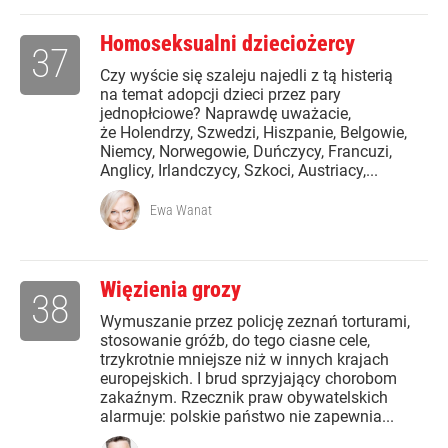
Homoseksualni dzieciożercy
37
Czy wyście się szaleju najedli z tą histerią
na temat adopcji dzieci przez pary
jednopłciowe? Naprawdę uważacie,
że Holendrzy, Szwedzi, Hiszpanie, Belgowie,
Niemcy, Norwegowie, Duńczycy, Francuzi,
Anglicy, Irlandczycy, Szkoci, Austriacy,...
Ewa Wanat
Więzienia grozy
38
Wymuszanie przez policję zeznań torturami,
stosowanie gróźb, do tego ciasne cele,
trzykrotnie mniejsze niż w innych krajach
europejskich. I brud sprzyjający chorobom
zakaźnym. Rzecznik praw obywatelskich
alarmuje: polskie państwo nie zapewnia...