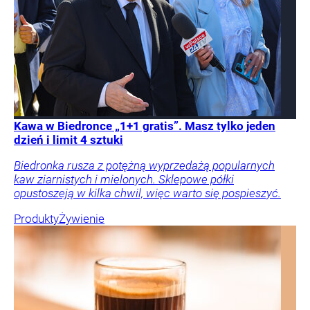
Kawa w Biedronce „1+1 gratis”. Masz tylko jeden
dzień i limit 4 sztuki
Biedronka rusza z potężną wyprzedażą popularnych
kaw ziarnistych i mielonych. Sklepowe półki
opustoszeją w kilka chwil, więc warto się pospieszyć.
Produkty
Żywienie