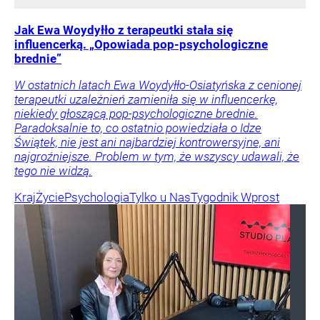
Jak Ewa Woydyłło z terapeutki stała się
influencerką. „Opowiada pop-psychologiczne
brednie”
W ostatnich latach Ewa Woydyłło-Osiatyńska z cenionej
terapeutki uzależnień zamieniła się w influencerkę,
niekiedy głoszącą pop-psychologiczne brednie.
Paradoksalnie to, co ostatnio powiedziała o Idze
Świątek, nie jest ani najbardziej kontrowersyjne, ani
najgroźniejsze. Problem w tym, że wszyscy udawali, że
tego nie widzą.
Kraj
Życie
Psychologia
Tylko u Nas
Tygodnik Wprost