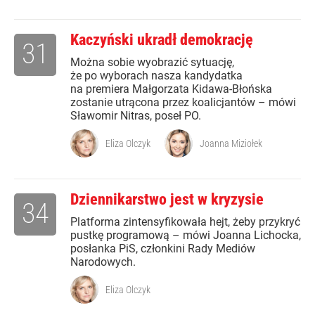
Kaczyński ukradł demokrację
31
Można sobie wyobrazić sytuację,
że po wyborach nasza kandydatka
na premiera Małgorzata Kidawa-Błońska
zostanie utrącona przez koalicjantów – mówi
Sławomir Nitras, poseł PO.
Eliza Olczyk
Joanna Miziołek
Dziennikarstwo jest w kryzysie
34
Platforma zintensyfikowała hejt, żeby przykryć
pustkę programową – mówi Joanna Lichocka,
posłanka PiS, członkini Rady Mediów
Narodowych.
Eliza Olczyk