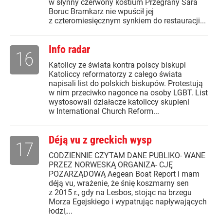
w słynny czerwony kostium Przegrany Sara
Boruc Bramkarz nie wpuścił jej
z czteromiesięcznym synkiem do restauracji...
Info radar
16
Katolicy ze świata kontra polscy biskupi
Katoliccy reformatorzy z całego świata
napisali list do polskich biskupów. Protestują
w nim przeciwko nagonce na osoby LGBT. List
wystosowali działacze katoliccy skupieni
w International Church Reform...
Déją vu z greckich wysp
17
CODZIENNIE CZYTAM DANE PUBLIKO- WANE
PRZEZ NORWESKĄ ORGANIZA- CJĘ
POZARZĄDOWĄ Aegean Boat Report i mam
déją vu, wrażenie, że śnię koszmarny sen
z 2015 r., gdy na Lesbos, stojąc na brzegu
Morza Egejskiego i wypatrując napływających
łodzi,...