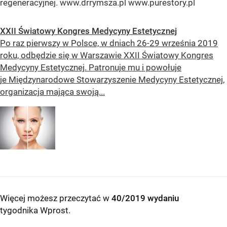
regeneracyjnej. www.drrymsza.pl www.purestory.pl
XXII Światowy Kongres Medycyny Estetycznej
Po raz pierwszy w Polsce, w dniach 26-29 września 2019
roku, odbędzie się w Warszawie XXII Światowy Kongres
Medycyny Estetycznej. Patronuje mu i powołuje
je Międzynarodowe Stowarzyszenie Medycyny Estetycznej,
organizacja mająca swoją...
Więcej możesz przeczytać w
40/2019 wydaniu
tygodnika Wprost
.