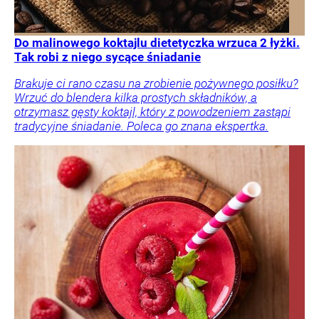
Do malinowego koktajlu dietetyczka wrzuca 2 łyżki.
Tak robi z niego sycące śniadanie
Brakuje ci rano czasu na zrobienie pożywnego posiłku?
Wrzuć do blendera kilka prostych składników, a
otrzymasz gęsty koktajl, który z powodzeniem zastąpi
tradycyjne śniadanie. Poleca go znana ekspertka.