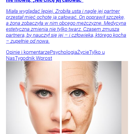
nie mówią. „Nie chcę jej całować”
Miała wyglądać lepiej. Zrobiła usta i nagle jej partner
przestał mieć ochotę ją całować. On poprawił szczękę,
a żona zobaczyła w nim obcego mężczyznę. Medycyna
estetyczna zmienia nie tylko twarz. Czasem zmusza
partnera, by nauczył się jej – i człowieka, którego kocha
– zupełnie od nowa.
Opinie i komentarze
Psychologia
Życie
Tylko u
Nas
Tygodnik Wprost