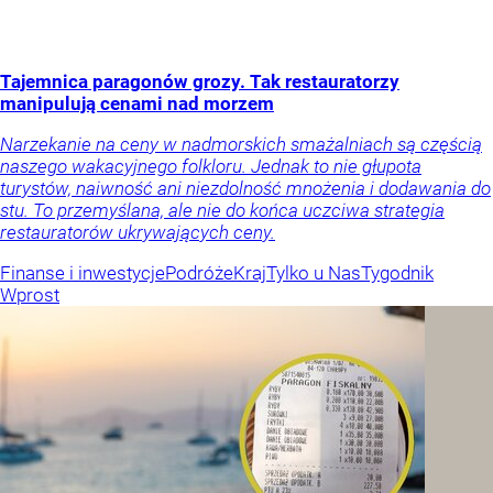
Tajemnica paragonów grozy. Tak restauratorzy
manipulują cenami nad morzem
Narzekanie na ceny w nadmorskich smażalniach są częścią
naszego wakacyjnego folkloru. Jednak to nie głupota
turystów, naiwność ani niezdolność mnożenia i dodawania do
stu. To przemyślana, ale nie do końca uczciwa strategia
restauratorów ukrywających ceny.
Finanse i inwestycje
Podróże
Kraj
Tylko u Nas
Tygodnik
Wprost