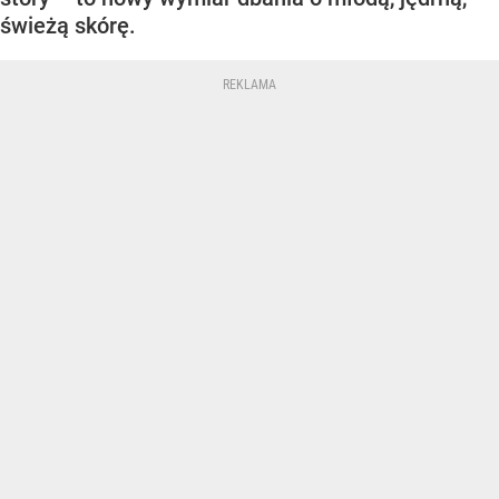
świeżą skórę.