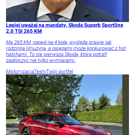
Lepiej uważaj na mandaty. Skoda Superb Sportline
2.0 TSI 265 KM
Ma 265 KM, napęd na 4 koła, wygląda prawie jak
rodzinna limuzyna, a osiągami może konkurować z hot
hatchami. To nie pierwsza Skoda, która potrafi
zaskoczyć nie tylko wymiarami.
Motoryzacja
Testy
Twój portfel