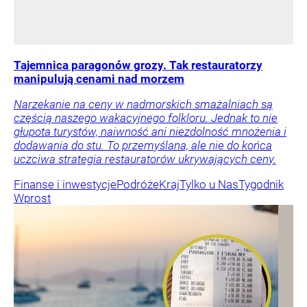
Tajemnica paragonów grozy. Tak restauratorzy
manipulują cenami nad morzem
Narzekanie na ceny w nadmorskich smażalniach są
częścią naszego wakacyjnego folkloru. Jednak to nie
głupota turystów, naiwność ani niezdolność mnożenia i
dodawania do stu. To przemyślana, ale nie do końca
uczciwa strategia restauratorów ukrywających ceny.
Finanse i inwestycje
Podróże
Kraj
Tylko u Nas
Tygodnik
Wprost