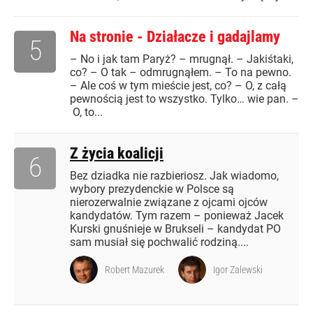
Na stronie - Działacze i gadajlamy
5
– No i jak tam Paryż? – mrugnął. – Jakiśtaki,
co? – O tak – odmrugnąłem. – To na pewno.
– Ale coś w tym mieście jest, co? – O, z całą
pewnością jest to wszystko. Tylko… wie pan. –
O, to...
Z życia koalicji
6
Bez dziadka nie razbieriosz. Jak wiadomo,
wybory prezydenckie w Polsce są
nierozerwalnie związane z ojcami ojców
kandydatów. Tym razem – ponieważ Jacek
Kurski gnuśnieje w Brukseli – kandydat PO
sam musiał się pochwalić rodziną....
Robert Mazurek
Igor Zalewski