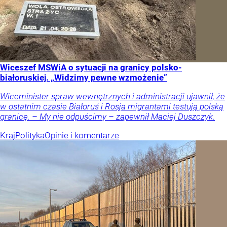
Wiceszef MSWiA o sytuacji na granicy polsko-
białoruskiej. „Widzimy pewne wzmożenie”
Wiceminister spraw wewnętrznych i administracji ujawnił, że
w ostatnim czasie Białoruś i Rosja migrantami testują polską
granicę. – My nie odpuścimy – zapewnił Maciej Duszczyk.
Kraj
Polityka
Opinie i komentarze