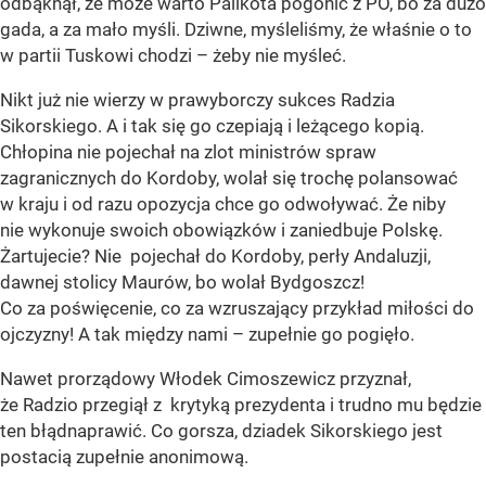
odbąknął, że może warto Palikota pogonić z PO, bo za dużo
gada, a za mało myśli. Dziwne, myśleliśmy, że właśnie o to
w partii Tuskowi chodzi – żeby nie myśleć.
Nikt już nie wierzy w prawyborczy sukces Radzia
Sikorskiego. A i tak się go czepiają i leżącego kopią.
Chłopina nie pojechał na zlot ministrów spraw
zagranicznych do Kordoby, wolał się trochę polansować
w kraju i od razu opozycja chce go odwoływać. Że niby
nie wykonuje swoich obowiązków i zaniedbuje Polskę.
Żartujecie? Nie pojechał do Kordoby, perły Andaluzji,
dawnej stolicy Maurów, bo wolał Bydgoszcz!
Co za poświęcenie, co za wzruszający przykład miłości do
ojczyzny! A tak między nami – zupełnie go pogięło.
Nawet prorządowy Włodek Cimoszewicz przyznał,
że Radzio przegiął z krytyką prezydenta i trudno mu będzie
ten błądnaprawić. Co gorsza, dziadek Sikorskiego jest
postacią zupełnie anonimową.