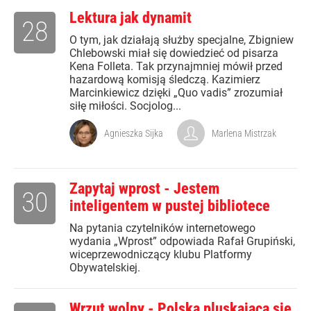
Lektura jak dynamit
28
O tym, jak działają służby specjalne, Zbigniew
Chlebowski miał się dowiedzieć od pisarza
Kena Folleta. Tak przynajmniej mówił przed
hazardową komisją śledczą. Kazimierz
Marcinkiewicz dzięki „Quo vadis” zrozumiał
siłę miłości. Socjolog...
Agnieszka Sijka
Marlena Mistrzak
Zapytaj wprost - Jestem
30
inteligentem w pustej bibliotece
Na pytania czytelników internetowego
wydania „Wprost” odpowiada Rafał Grupiński,
wiceprzewodniczący klubu Platformy
Obywatelskiej.
Wrzut wolny - Polska pluskająca się