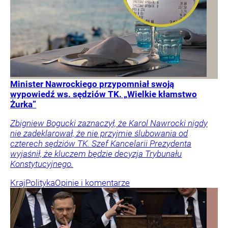
Minister Nawrockiego przypomniał swoją
wypowiedź ws. sędziów TK. „Wielkie kłamstwo
Żurka”
Zbigniew Bogucki zaznaczył, że Karol Nawrocki nigdy
nie zadeklarował, że nie przyjmie ślubowania od
czterech sędziów TK. Szef Kancelarii Prezydenta
wyjaśnił, że kluczem będzie decyzja Trybunału
Konstytucyjnego.
Kraj
Polityka
Opinie i komentarze