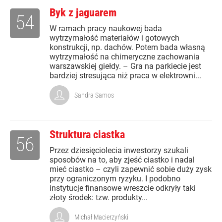
Byk z jaguarem
54
W ramach pracy naukowej bada
wytrzymałość materiałów i gotowych
konstrukcji, np. dachów. Potem bada własną
wytrzymałość na chimeryczne zachowania
warszawskiej giełdy. – Gra na parkiecie jest
bardziej stresująca niż praca w elektrowni...
Sandra Samos
Struktura ciastka
56
Przez dziesięciolecia inwestorzy szukali
sposobów na to, aby zjeść ciastko i nadal
mieć ciastko – czyli zapewnić sobie duży zysk
przy ograniczonym ryzyku. I podobno
instytucje finansowe wreszcie odkryły taki
złoty środek: tzw. produkty...
Michał Macierzyński