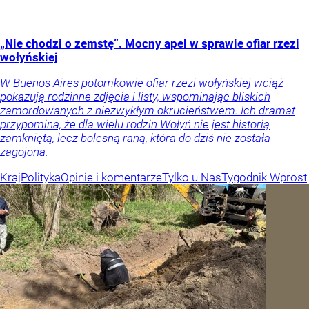
„Nie chodzi o zemstę”. Mocny apel w sprawie ofiar rzezi
wołyńskiej
W Buenos Aires potomkowie ofiar rzezi wołyńskiej wciąż
pokazują rodzinne zdjęcia i listy, wspominając bliskich
zamordowanych z niezwykłym okrucieństwem. Ich dramat
przypomina, że dla wielu rodzin Wołyń nie jest historią
zamkniętą, lecz bolesną raną, która do dziś nie została
zagojona.
Kraj
Polityka
Opinie i komentarze
Tylko u Nas
Tygodnik Wprost