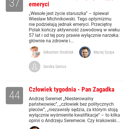
37
emeryci
„Wesołe jest życie staruszka” – śpiewał
Wiesław Michnikowski. Tego optymizmu
nie podzielają jednak emeryci. Przeciętny
Polak kończy aktywność zawodową w wieku
57 lat i od tej pory prawie wyłącznie narzeka:
głównie na zdrowie i...
Sebastian Stodolak
Maciej Szopa
Sandra Samos
Człowiek tygodnia - Pan Zagadka
44
Andrzej Seremet „Niesterowalny
państwowiec”, „człowiek bez politycznych
pleców”, „niezawisły sędzia, za którym stoją
wyłącznie wyśmienite kwalifikacje” – to kilka
opinii o Andrzeju Seremecie. Czy krakowski...