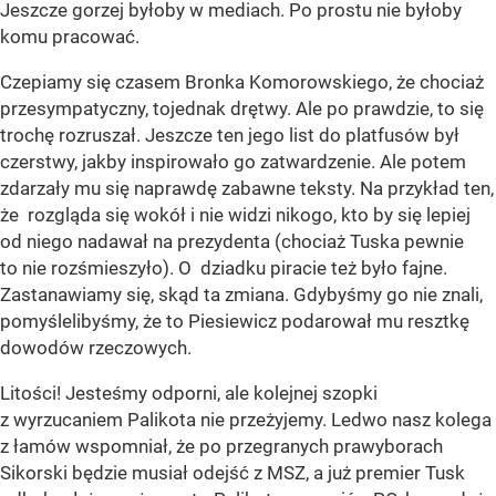
Jeszcze gorzej byłoby w mediach. Po prostu nie byłoby
komu pracować.
Czepiamy się czasem Bronka Komorowskiego, że chociaż
przesympatyczny, tojednak drętwy. Ale po prawdzie, to się
trochę rozruszał. Jeszcze ten jego list do platfusów był
czerstwy, jakby inspirowało go zatwardzenie. Ale potem
zdarzały mu się naprawdę zabawne teksty. Na przykład ten,
że rozgląda się wokół i nie widzi nikogo, kto by się lepiej
od niego nadawał na prezydenta (chociaż Tuska pewnie
to nie rozśmieszyło). O dziadku piracie też było fajne.
Zastanawiamy się, skąd ta zmiana. Gdybyśmy go nie znali,
pomyślelibyśmy, że to Piesiewicz podarował mu resztkę
dowodów rzeczowych.
Litości! Jesteśmy odporni, ale kolejnej szopki
z wyrzucaniem Palikota nie przeżyjemy. Ledwo nasz kolega
z łamów wspomniał, że po przegranych prawyborach
Sikorski będzie musiał odejść z MSZ, a już premier Tusk