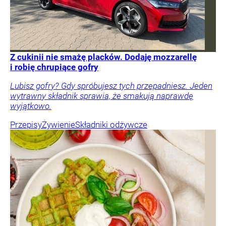
Z cukinii nie smażę placków. Dodaję mozzarellę
i robię chrupiące gofry
Lubisz gofry? Gdy spróbujesz tych przepadniesz. Jeden
wytrawny składnik sprawia, że smakują naprawdę
wyjątkowo.
Przepisy
Żywienie
Składniki odżywcze