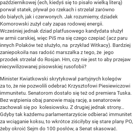
październikowej (ech, kiedyś się to pisało wielką literą)
porwał statek, pływał po rzekach i strzelał zarówno
do białych, jak i czerwonych. Jak rozumiemy, dziadek
Komorowski zużył cały zapas rodowej energii.
Wcześniej jednak dziad platfusowego kandydata służył
w armii carskiej, więc PiS ma się czego czepiać (acz paru
innych Polaków też służyło, na przykład Witkacy). Bardziej
zaniepokoiła nas radość marszałka z tego, że jego
przodek strzelał do Rosjan. Hm, czy nie jest to aby przejaw
niecywilizowanej pisowskiej rusofobii?
Minister Kwiatkowski skrytykował partyjnych kolegów
za to, że nie pozwolili odebrać Krzysztofowi Piesiewiczowi
immunitetu. Senatorom dostało się też od premiera Tuska.
Bez wątpienia obaj panowie mają rację, a senatorowie
zachowali się po kolesiowsku. Z drugiej jednak strony…
Gdyby tak każdemu parlamentarzyście odbierać immunitet
za wciąganie koksu, to wkrótce ziściłyby się stare plany PO,
żeby okroić Sejm do 100 posłów, a Senat skasować.