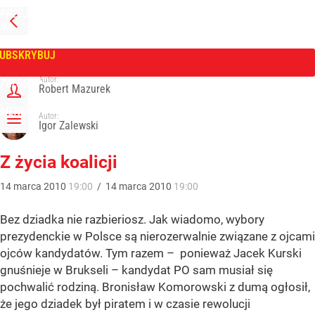
PRZEJDŹ
NA
WPROST
STRONĘ
GŁÓWNĄ
UBSKRYBUJ
Tygodnik Wprost
Autor:
ZALOGUJ
Robert Mazurek
MENU
Autor:
Igor Zalewski
Z życia koalicji
14
marca
2010
19:00
/
14
marca
2010
19:00
Bez dziadka nie razbieriosz. Jak wiadomo, wybory
prezydenckie w Polsce są nierozerwalnie związane z ojcami
ojców kandydatów. Tym razem – ponieważ Jacek Kurski
gnuśnieje w Brukseli – kandydat PO sam musiał się
pochwalić rodziną. Bronisław Komorowski z dumą ogłosił,
że jego dziadek był piratem i w czasie rewolucji