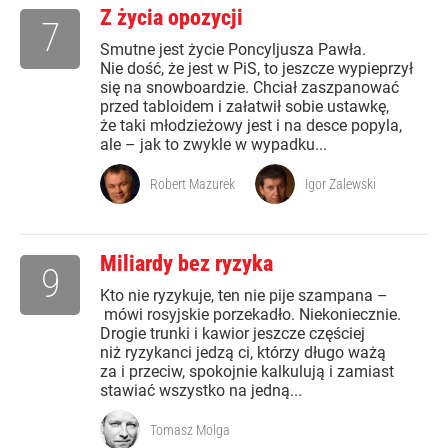
Z życia opozycji
7
Smutne jest życie Poncyljusza Pawła.
Nie dość, że jest w PiS, to jeszcze wypieprzył
się na snowboardzie. Chciał zaszpanować
przed tabloidem i załatwił sobie ustawkę,
że taki młodzieżowy jest i na desce popyla,
ale – jak to zwykle w wypadku...
Robert Mazurek
Igor Zalewski
Miliardy bez ryzyka
9
Kto nie ryzykuje, ten nie pije szampana –
mówi rosyjskie porzekadło. Niekoniecznie.
Drogie trunki i kawior jeszcze częściej
niż ryzykanci jedzą ci, którzy długo ważą
za i przeciw, spokojnie kalkulują i zamiast
stawiać wszystko na jedną...
Tomasz Molga