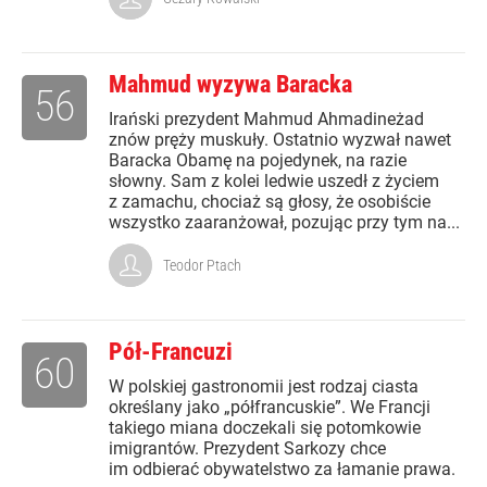
Mahmud wyzywa Baracka
56
Irański prezydent Mahmud Ahmadineżad
znów pręży muskuły. Ostatnio wyzwał nawet
Baracka Obamę na pojedynek, na razie
słowny. Sam z kolei ledwie uszedł z życiem
z zamachu, chociaż są głosy, że osobiście
wszystko zaaranżował, pozując przy tym na...
Teodor Ptach
Pół-Francuzi
60
W polskiej gastronomii jest rodzaj ciasta
określany jako „półfrancuskie”. We Francji
takiego miana doczekali się potomkowie
imigrantów. Prezydent Sarkozy chce
im odbierać obywatelstwo za łamanie prawa.