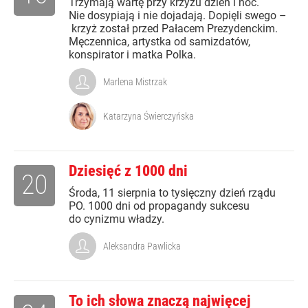
Trzymają wartę przy krzyżu dzień i noc.
Nie dosypiają i nie dojadają. Dopięli swego –
krzyż został przed Pałacem Prezydenckim.
Męczennica, artystka od samizdatów,
konspirator i matka Polka.
Marlena Mistrzak
Katarzyna Świerczyńska
Dziesięć z 1000 dni
20
Środa, 11 sierpnia to tysięczny dzień rządu
PO. 1000 dni od propagandy sukcesu
do cynizmu władzy.
Aleksandra Pawlicka
To ich słowa znaczą najwięcej