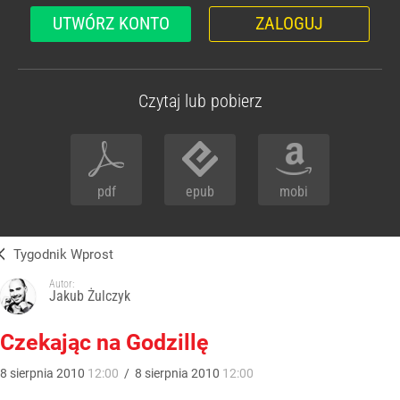
UTWÓRZ KONTO
ZALOGUJ
Czytaj lub pobierz
pdf
epub
mobi
Tygodnik Wprost
Autor:
Jakub Żulczyk
Czekając na Godzillę
8
sierpnia
2010
12:00
/
8
sierpnia
2010
12:00