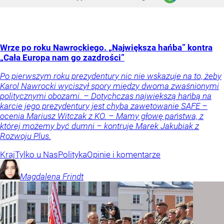
Wrze po roku Nawrockiego. „Największa hańba” kontra
„Cała Europa nam go zazdrości”
Po pierwszym roku prezydentury nic nie wskazuje na to, żeby
Karol Nawrocki wyciszył spory między dwoma zwaśnionymi
politycznymi obozami. – Dotychczas największą hańbą na
karcie jego prezydentury jest chyba zawetowanie SAFE –
ocenia Mariusz Witczak z KO. – Mamy głowę państwa, z
której możemy być dumni – kontruje Marek Jakubiak z
Rozwoju Plus.
Kraj
Tylko u Nas
Polityka
Opinie i komentarze
Magdalena
Frindt