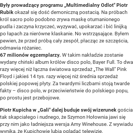
Były prowadzący programu „Multimedialny Odlot" Piotr
Rubik
okazał się dość demoniczną postacią. Na próbach
król sacro polo podobno zrywa maskę otumanionego
pudla i zaczyna krzyczeć, wyzywać, upokarzać i bić linijką
po łapach za nierówne klaskanie. No wstrząsające. Byłem
pewien, że przed próbą cały zespół, płacząc ze szczęścia,
odmawia różaniec.
67 milionów egzemplarzy.
W takim nakładzie zostanie
wydany chiński album królów disco polo, Bayer Full. To dwa
razy więcej niż łączna światowa sprzedaż „The Wall" Pink
Floyd i jakieś 14 tys. razy więcej niż średnia sprzedaż
polskiej popowej płyty. Za twardymi liczbami stoją twarde
fakty – disco polo, w przeciwieństwie do polskiego popu,
po prostu jest przebojowe.
Piotr Kupicha w „Gali" dalej buduje swój wizerunek
gościa
tak skapciałego i nudnego, że Szymon Hołownia jawi się
przy nim jako ładniejsza wersja Amy Winehouse. Z wywiadu
wynika, że Kupichowie lubią oglądać telewizję,