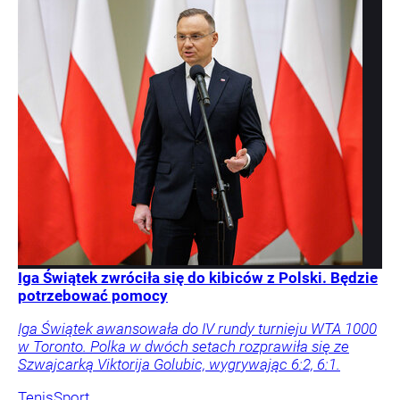
Iga Świątek zwróciła się do kibiców z Polski. Będzie
potrzebować pomocy
Iga Świątek awansowała do IV rundy turnieju WTA 1000
w Toronto. Polka w dwóch setach rozprawiła się ze
Szwajcarką Viktorija Golubic, wygrywając 6:2, 6:1.
Tenis
Sport