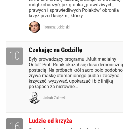
mógł zobaczyć, jak grupka „prawdziwych,
prawych i sprawiedliwych Polaków" obroniła
krzyż przed księżmi, którzy...
Tomasz Sekielski
Czekając na Godzillę
10
Były prowadzący programu „Multimedialny
Odlot" Piotr Rubik okazał się dość demoniczną
postacią. Na próbach król sacro polo podobno
zrywa maskę otumanionego pudla i zaczyna
krzyczeć, wyzywać, upokarzać i bić linijką
po łapach za nierówne...
Jakub Żulczyk
Ludzie od krzyża
16