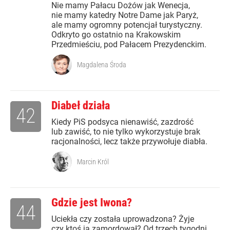
Nie mamy Pałacu Dożów jak Wenecja,
nie mamy katedry Notre Dame jak Paryż,
ale mamy ogromny potencjał turystyczny.
Odkryto go ostatnio na Krakowskim
Przedmieściu, pod Pałacem Prezydenckim.
Magdalena Środa
Diabeł działa
42
Kiedy PiS podsyca nienawiść, zazdrość
lub zawiść, to nie tylko wykorzystuje brak
racjonalności, lecz także przywołuje diabła.
Marcin Król
Gdzie jest Iwona?
44
Uciekła czy została uprowadzona? Żyje
czy ktoś ją zamordował? Od trzech tygodni