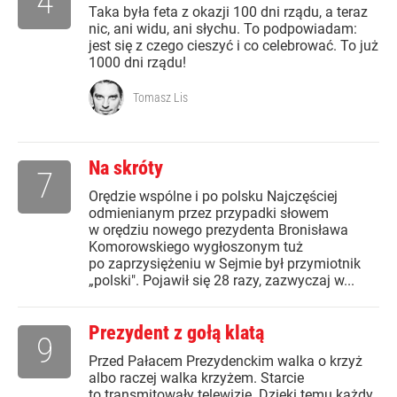
4
Taka była feta z okazji 100 dni rządu, a teraz
nic, ani widu, ani słychu. To podpowiadam:
jest się z czego cieszyć i co celebrować. To już
1000 dni rządu!
Tomasz Lis
Na skróty
7
Orędzie wspólne i po polsku Najczęściej
odmienianym przez przypadki słowem
w orędziu nowego prezydenta Bronisława
Komorowskiego wygłoszonym tuż
po zaprzysiężeniu w Sejmie był przymiotnik
„polski". Pojawił się 28 razy, zazwyczaj w...
Prezydent z gołą klatą
9
Przed Pałacem Prezydenckim walka o krzyż
albo raczej walka krzyżem. Starcie
to transmitowały telewizje. Dzięki temu każdy