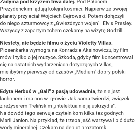
Zadyma pod krzyżem trwa dalej.
Pod Pałacem
Prezydenckim lądują kolejni kosmici. Najpierw ze swojej
planety przyleciał Wojciech Cejrowski. Potem dołączyli
do niego szturmowcy z „Gwiezdnych wojen" i Elvis Presley.
Wszyscy z zapartym tchem czekamy na wizytę Godzilli.
Niestety, nie będzie filmu o życiu Violetty Villas.
Piosenkarka wymogła na Konradzie Aksinowiczu, by film
mówił tylko o jej muzyce. Szkoda, gdyby film koncentrował
się na ostatnich wydarzeniach dotyczących Villas,
mielibyśmy pierwszy od czasów „Medium" dobry polski
horror.
Edyta Herbuś w „Gali"
z pasją udowadnia
, że nie jest
lachonem i ma coś w głowie. Jak sama twierdzi, związek
z reżyserem Trelińskim „intelektualnie ją uskrzydla".
Na dowód tego serwuje czytelnikom kilka tez godnych
Marii Janion. Na przykład, że trzeba jeść warzywa i pić dużo
wody mineralnej. Czekam na debiut prozatorski.