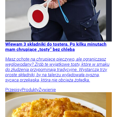
Wlewam 3 składniki do tostera. Po kilku minutach
mam chrupiące „tosty” bez chleba
Masz ochotę na chrupiące pieczywo, ale ograniczasz
węglowodany? Zrób te wyjątkowe tosty, które w smaku
do złudzenia przypominają tradycyjne. Wystarczą trzy
proste składniki, by na talerzu wylądowała pyszna,
sycąca przekąska, która nie obciąża żołądka.
Przepisy
Produkty
Żywienie