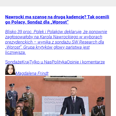
Nawrocki ma szansę na drugą kadencję? Tak ocenili
go Polacy. Sondaż dla „Wprost”
Blisko 39 proc. Polek i Polaków deklaruje, że ponownie
zagłosowałoby na Karola Nawrockiego w wyborach
prezydenckich – wynika z sondażu SW Research dla
„Wprost”. Grupa krytyków głowy państwa jest
liczniejsza.
Sondaże
Kraj
Tylko u Nas
Polityka
Opinie i komentarze
Magdalena
Frindt