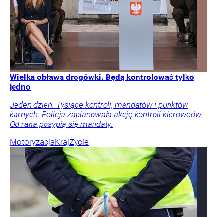
Wielka obława drogówki. Będą kontrolować tylko
jedno
Jeden dzień. Tysiące kontroli, mandatów i punktów
karnych. Policja zaplanowała akcję kontroli kierowców.
Od rana posypią się mandaty.
Motoryzacja
Kraj
Życie