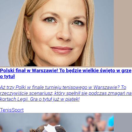
Polski finał w Warszawie! To będzie wielkie święto w grze
o tytuł
Aż trzy Polki w finale turnieju tenisowego w Warszawie? To
rzeczywiście scenariusz, który spełnił się podczas zmagań na
kortach Legii. Gra o tytuł już w piątek!
Tenis
Sport