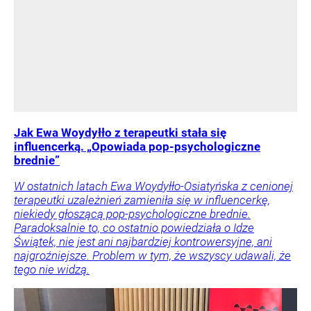
Jak Ewa Woydyłło z terapeutki stała się
influencerką. „Opowiada pop-psychologiczne
brednie”
W ostatnich latach Ewa Woydyłło-Osiatyńska z cenionej
terapeutki uzależnień zamieniła się w influencerkę,
niekiedy głoszącą pop-psychologiczne brednie.
Paradoksalnie to, co ostatnio powiedziała o Idze
Świątek, nie jest ani najbardziej kontrowersyjne, ani
najgroźniejsze. Problem w tym, że wszyscy udawali, że
tego nie widzą.