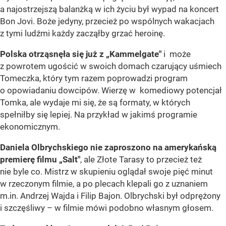
a najostrzejszą balanżką w ich życiu był wypad na koncert
Bon Jovi. Boże jedyny, przecież po wspólnych wakacjach
z tymi ludźmi każdy zacząłby grzać heroinę.
Polska otrząsnęła się już z „Kammelgate"
i może
z powrotem ugościć w swoich domach czarujący uśmiech
Tomeczka, który tym razem poprowadzi program
o opowiadaniu dowcipów. Wierzę w komediowy potencjał
Tomka, ale wydaje mi się, że są formaty, w których
spełniłby się lepiej. Na przykład w jakimś programie
ekonomicznym.
Daniela Olbrychskiego nie zaproszono na amerykańską
premierę filmu „Salt"
, ale Złote Tarasy to przecież też
nie byle co. Mistrz w skupieniu oglądał swoje pięć minut
w rzeczonym filmie, a po plecach klepali go z uznaniem
m.in. Andrzej Wajda i Filip Bajon. Olbrychski był odprężony
i szczęśliwy – w filmie mówi podobno własnym głosem.