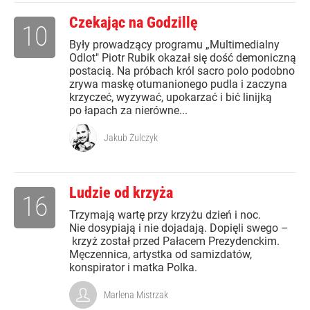
Czekając na Godzillę
10
Były prowadzący programu „Multimedialny
Odlot" Piotr Rubik okazał się dość demoniczną
postacią. Na próbach król sacro polo podobno
zrywa maskę otumanionego pudla i zaczyna
krzyczeć, wyzywać, upokarzać i bić linijką
po łapach za nierówne...
Jakub Żulczyk
Ludzie od krzyża
16
Trzymają wartę przy krzyżu dzień i noc.
Nie dosypiają i nie dojadają. Dopięli swego –
krzyż został przed Pałacem Prezydenckim.
Męczennica, artystka od samizdatów,
konspirator i matka Polka.
Marlena Mistrzak