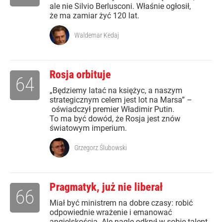
ale nie Silvio Berlusconi. Właśnie ogłosił,
że ma zamiar żyć 120 lat.
Waldemar Kedaj
Rosja orbituje
64
„Będziemy latać na księżyc, a naszym
strategicznym celem jest lot na Marsa” –
oświadczył premier Władimir Putin.
To ma być dowód, że Rosja jest znów
światowym imperium.
Grzegorz Ślubowski
Pragmatyk, już nie liberał
66
Miał być ministrem na dobre czasy: robić
odpowiednie wrażenie i emanować
angielskością. Ale nagle odkrył w sobie talent