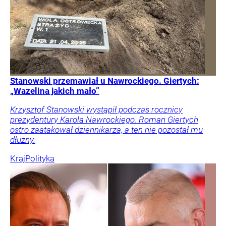
Stanowski przemawiał u Nawrockiego. Giertych:
„Wazelina jakich mało”
Krzysztof Stanowski wystąpił podczas rocznicy
prezydentury Karola Nawrockiego. Roman Giertych
ostro zaatakował dziennikarza, a ten nie pozostał mu
dłużny.
Kraj
Polityka