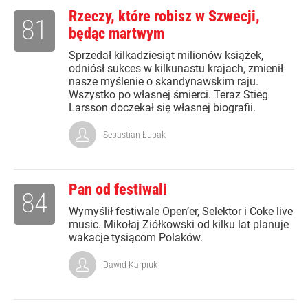
Rzeczy, które robisz w Szwecji,
81
będąc martwym
Sprzedał kilkadziesiąt milionów książek,
odniósł sukces w kilkunastu krajach, zmienił
nasze myślenie o skandynawskim raju.
Wszystko po własnej śmierci. Teraz Stieg
Larsson doczekał się własnej biografii.
Sebastian Łupak
Pan od festiwali
84
Wymyślił festiwale Open’er, Selektor i Coke live
music. Mikołaj Ziółkowski od kilku lat planuje
wakacje tysiącom Polaków.
Dawid Karpiuk