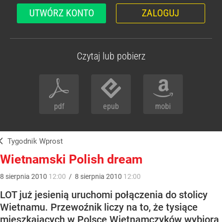
UTWÓRZ KONTO
ZALOGUJ
Czytaj lub pobierz
pdf
epub
mobi
Tygodnik Wprost
Wietnamski Polish dream
8
sierpnia
2010
12:00
/
8
sierpnia
2010
12:00
LOT już jesienią uruchomi połączenia do stolicy
Wietnamu. Przewoźnik liczy na to, że tysiące
mieszkających w Polsce Wietnamczyków wybiorą