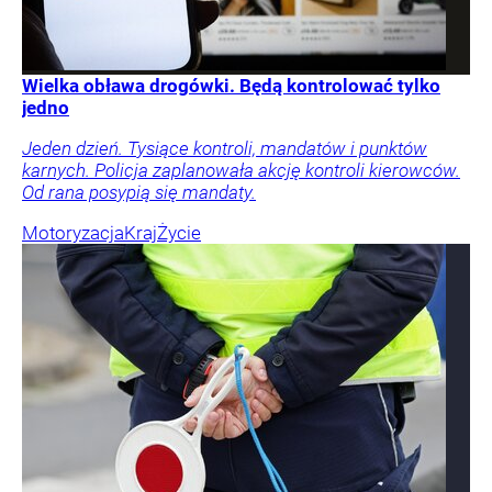
Wielka obława drogówki. Będą kontrolować tylko
jedno
Jeden dzień. Tysiące kontroli, mandatów i punktów
karnych. Policja zaplanowała akcję kontroli kierowców.
Od rana posypią się mandaty.
Motoryzacja
Kraj
Życie