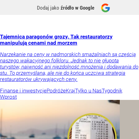
Dodaj jako
źródło w Google
Tajemnica paragonów grozy. Tak restauratorzy
manipulują cenami nad morzem
Narzekanie na ceny w nadmorskich smażalniach są częścią
naszego wakacyjnego folkloru. Jednak to nie głupota
turystów, naiwność ani niezdolność mnożenia i dodawania do
stu. To przemyślana, ale nie do końca uczciwa strategia
restauratorów ukrywających ceny.
Finanse i inwestycje
Podróże
Kraj
Tylko u Nas
Tygodnik
Wprost