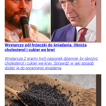
Wystarczy pół łyżeczki do śniadania. Obniża
cholesterol i cukier we krwi
Wystarczą 2 gramy tych nasionek dziennie, by obniżyć
cholesterol i cukier we krwi. Sprawdź, w jaki sposób
dodać je do porannego śniadania