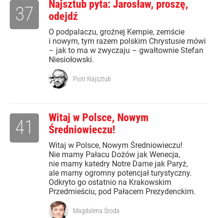
Najsztub pyta: Jarosław, proszę,
37
odejdź
O podpalaczu, groźnej Kempie, zemście
i nowym, tym razem polskim Chrystusie mówi
– jak to ma w zwyczaju – gwałtownie Stefan
Niesiołowski.
Piotr Najsztub
Witaj w Polsce, Nowym
41
Średniowieczu!
Witaj w Polsce, Nowym Średniowieczu!
Nie mamy Pałacu Dożów jak Wenecja,
nie mamy katedry Notre Dame jak Paryż,
ale mamy ogromny potencjał turystyczny.
Odkryto go ostatnio na Krakowskim
Przedmieściu, pod Pałacem Prezydenckim.
Magdalena Środa