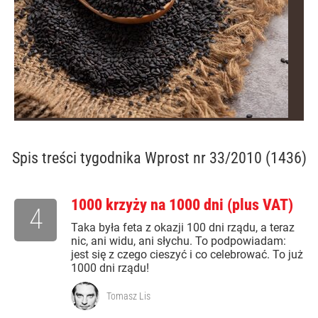
Spis treści
tygodnika Wprost nr 33/2010 (1436)
1000 krzyży na 1000 dni (plus VAT)
4
Taka była feta z okazji 100 dni rządu, a teraz
nic, ani widu, ani słychu. To podpowiadam:
jest się z czego cieszyć i co celebrować. To już
1000 dni rządu!
Tomasz Lis