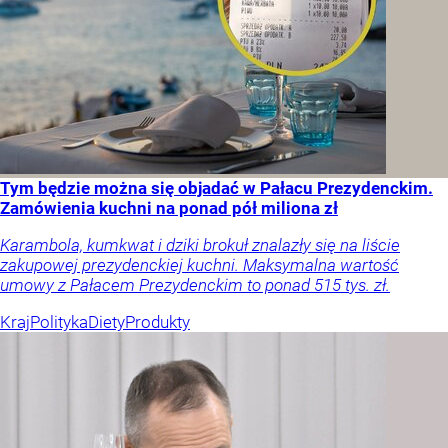
Tym będzie można się objadać w Pałacu Prezydenckim.
Zamówienia kuchni na ponad pół miliona zł
Karambola, kumkwat i dziki brokuł znalazły się na liście
zakupowej prezydenckiej kuchni. Maksymalna wartość
umowy z Pałacem Prezydenckim to ponad 515 tys. zł.
Kraj
Polityka
Diety
Produkty