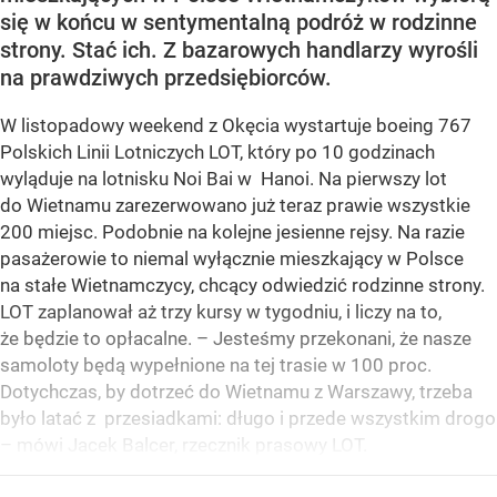
się w końcu w sentymentalną podróż w rodzinne
strony. Stać ich. Z bazarowych handlarzy wyrośli
na prawdziwych przedsiębiorców.
W listopadowy weekend z Okęcia wystartuje boeing 767
Polskich Linii Lotniczych LOT, który po 10 godzinach
wyląduje na lotnisku Noi Bai w Hanoi. Na pierwszy lot
do Wietnamu zarezerwowano już teraz prawie wszystkie
200 miejsc. Podobnie na kolejne jesienne rejsy. Na razie
pasażerowie to niemal wyłącznie mieszkający w Polsce
na stałe Wietnamczycy, chcący odwiedzić rodzinne strony.
LOT zaplanował aż trzy kursy w tygodniu, i liczy na to,
że będzie to opłacalne. – Jesteśmy przekonani, że nasze
samoloty będą wypełnione na tej trasie w 100 proc.
Dotychczas, by dotrzeć do Wietnamu z Warszawy, trzeba
było latać z przesiadkami: długo i przede wszystkim drogo
– mówi Jacek Balcer, rzecznik prasowy LOT.