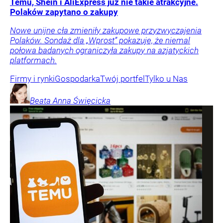
Temu, Shein i AliExpress już nie takie atrakcyjne.
Polaków zapytano o zakupy
Nowe unijne cła zmieniły zakupowe przyzwyczajenia
Polaków. Sondaż dla „Wprost” pokazuje, że niemal
połowa badanych ograniczyła zakupy na azjatyckich
platformach.
Firmy i rynki
Gospodarka
Twój portfel
Tylko u Nas
Beata Anna
Święcicka