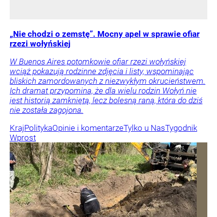
„Nie chodzi o zemstę”. Mocny apel w sprawie ofiar
rzezi wołyńskiej
W Buenos Aires potomkowie ofiar rzezi wołyńskiej
wciąż pokazują rodzinne zdjęcia i listy, wspominając
bliskich zamordowanych z niezwykłym okrucieństwem.
Ich dramat przypomina, że dla wielu rodzin Wołyń nie
jest historią zamkniętą, lecz bolesną raną, która do dziś
nie została zagojona.
Kraj
Polityka
Opinie i komentarze
Tylko u Nas
Tygodnik
Wprost