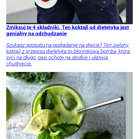
Zmiksuj te 4 składniki. Ten koktajl od dietetyka jest
genialny na odchudzanie
Szukasz sposobu na podjadanie na diecie? Ten zielony
koktajl z przepisu dietetyka to błonnikowa bomba, która
syci na długo, gasi ochotę na słodkie i ułatwia
chudnięcie.