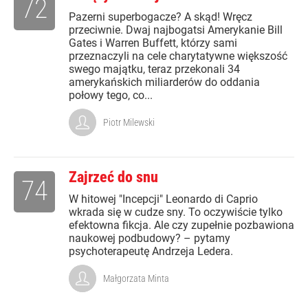
72
Pazerni superbogacze? A skąd! Wręcz
przeciwnie. Dwaj najbogatsi Amerykanie Bill
Gates i Warren Buffett, którzy sami
przeznaczyli na cele charytatywne większość
swego majątku, teraz przekonali 34
amerykańskich miliarderów do oddania
połowy tego, co...
Piotr Milewski
Zajrzeć do snu
74
W hitowej "Incepcji" Leonardo di Caprio
wkrada się w cudze sny. To oczywiście tylko
efektowna fikcja. Ale czy zupełnie pozbawiona
naukowej podbudowy? – pytamy
psychoterapeutę Andrzeja Ledera.
Małgorzata Minta