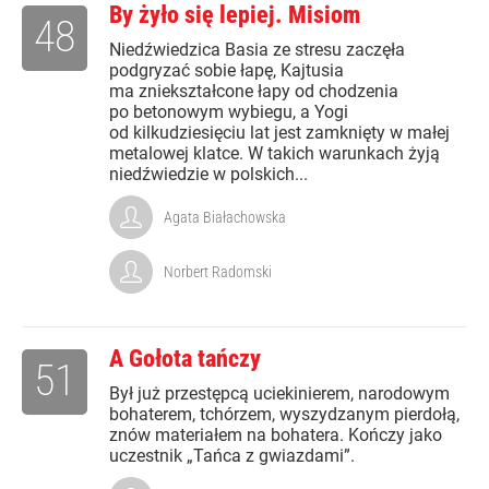
By żyło się lepiej. Misiom
48
Niedźwiedzica Basia ze stresu zaczęła
podgryzać sobie łapę, Kajtusia
ma zniekształcone łapy od chodzenia
po betonowym wybiegu, a Yogi
od kilkudziesięciu lat jest zamknięty w małej
metalowej klatce. W takich warunkach żyją
niedźwiedzie w polskich...
Agata Białachowska
Norbert Radomski
A Gołota tańczy
51
Był już przestępcą uciekinierem, narodowym
bohaterem, tchórzem, wyszydzanym pierdołą,
znów materiałem na bohatera. Kończy jako
uczestnik „Tańca z gwiazdami”.