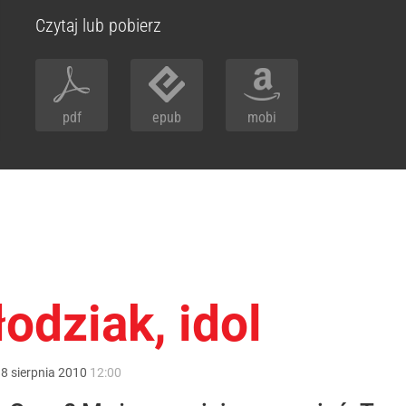
Czytaj lub pobierz
pdf
epub
mobi
łodziak, idol
:
8
sierpnia
2010
12:00