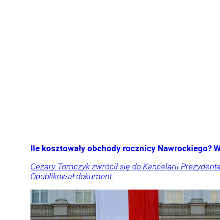
Ile kosztowały obchody rocznicy Nawrockiego? 
Cezary Tomczyk zwrócił się do Kancelarii Prezydent
Opublikował dokument.