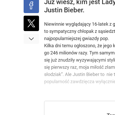
Już wiesz, kim jest La
Justin Bieber.
Niewinnie wyglądający 16-latek z 
to sympatyczny chłopak z sąsiedztw
najpopularniejszej gwiazdy pop.
Kilka dni temu ogłoszono, że jego 
go 246 milionów razy. Tym samym Bi
się już znudziły wyzywającymi sty
się pierwszy raz, moja miłość zł
słodziak”. Ale Justin Bieber to nie
popularność zawdzięcza wyłącznie