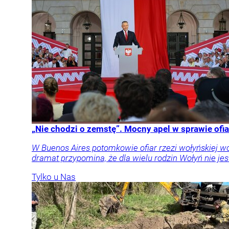
„Nie chodzi o zemstę”. Mocny apel w sprawie ofia
W Buenos Aires potomkowie ofiar rzezi wołyńskiej w
dramat przypomina, że dla wielu rodzin Wołyń nie jest
Tylko u Nas