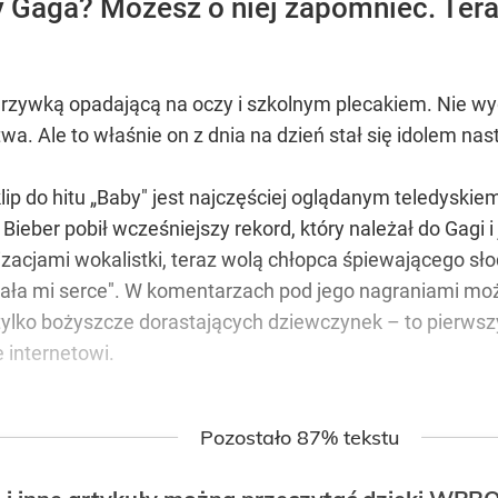
dy Gaga? Możesz o niej zapomnieć. Tera
grzywką opadającą na oczy i szkolnym plecakiem. Nie wyg
a. Ale to właśnie on z dnia na dzień stał się idolem nast
klip do hitu „Baby" jest najczęściej oglądanym teledyski
eber pobił wcześniejszy rekord, który należał do Gagi i
lizacjami wokalistki, teraz wolą chłopca śpiewającego s
amała mi serce". W komentarzach pod jego nagraniami mo
 tylko bożyszcze dorastających dziewczynek – to pierwszy
 internetowi.
Pozostało 87% tekstu