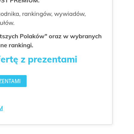
ROST PREMIUM.
odnika, rankingów, wywiadów,
kułów.
gatszych Polaków" oraz w wybranych
ne rankingi.
fertę z prezentami
ZENTAMI
M