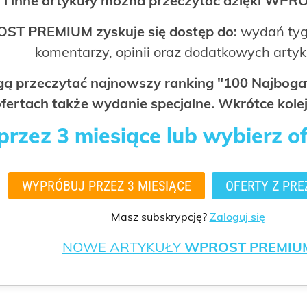
 i inne artykuły można przeczytać dzięki WP
OST PREMIUM zyskuje się dostęp do:
wydań tyg
komentarzy, opinii oraz dodatkowych arty
ogą przeczytać najnowszy ranking "100 Najbo
fertach także wydanie specjalne. Wkrótce kolej
rzez 3 miesiące lub wybierz o
WYPRÓBUJ PRZEZ 3 MIESIĄCE
OFERTY Z PRE
Masz subskrypcję?
Zaloguj się
NOWE ARTYKUŁY
WPROST PREMIU