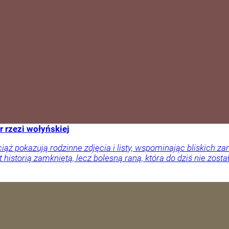
r rzezi wołyńskiej
ciąż pokazują rodzinne zdjęcia i listy, wspominając bliskich
 historią zamkniętą, lecz bolesną raną, która do dziś nie zosta