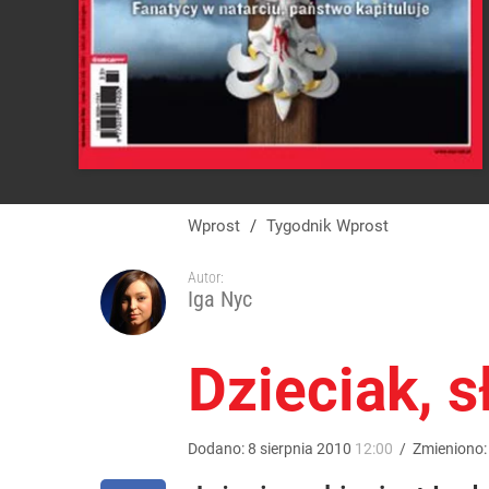
Wprost
/
Tygodnik Wprost
Autor:
Iga Nyc
Dzieciak, s
Dodano:
8
sierpnia
2010
12:00
/
Zmieniono