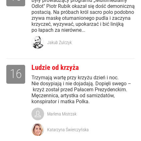
Były prowadzący programu „Multimedialny
Odlot" Piotr Rubik okazał się dość demoniczną
postacią. Na próbach król sacro polo podobno
zrywa maskę otumanionego pudla i zaczyna
krzyczeć, wyzywać, upokarzać i bić linijką
po łapach za nierówne...
Jakub Żulczyk
Ludzie od krzyża
16
Trzymają wartę przy krzyżu dzień i noc.
Nie dosypiają i nie dojadają. Dopięli swego –
krzyż został przed Pałacem Prezydenckim.
Męczennica, artystka od samizdatów,
konspirator i matka Polka.
Marlena Mistrzak
Katarzyna Świerczyńska