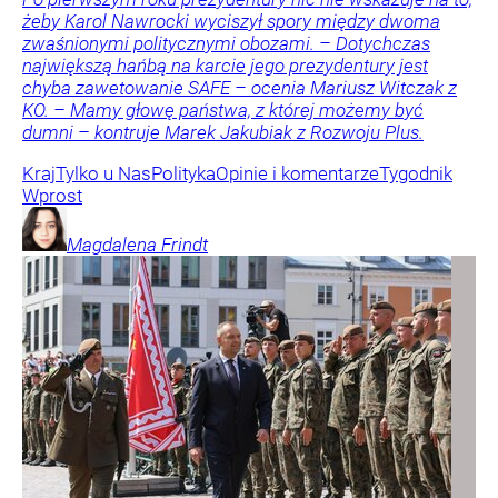
żeby Karol Nawrocki wyciszył spory między dwoma
zwaśnionymi politycznymi obozami. – Dotychczas
największą hańbą na karcie jego prezydentury jest
chyba zawetowanie SAFE – ocenia Mariusz Witczak z
KO. – Mamy głowę państwa, z której możemy być
dumni – kontruje Marek Jakubiak z Rozwoju Plus.
Kraj
Tylko u Nas
Polityka
Opinie i komentarze
Tygodnik
Wprost
Magdalena
Frindt