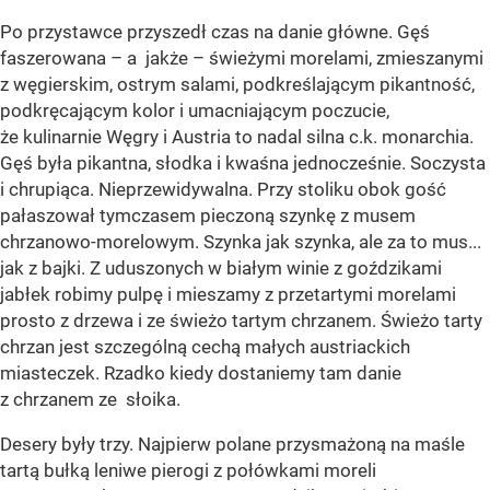
Po przystawce przyszedł czas na danie główne. Gęś
faszerowana – a jakże – świeżymi morelami, zmieszanymi
z węgierskim, ostrym salami, podkreślającym pikantność,
podkręcającym kolor i umacniającym poczucie,
że kulinarnie Węgry i Austria to nadal silna c.k. monarchia.
Gęś była pikantna, słodka i kwaśna jednocześnie. Soczysta
i chrupiąca. Nieprzewidywalna. Przy stoliku obok gość
pałaszował tymczasem pieczoną szynkę z musem
chrzanowo-morelowym. Szynka jak szynka, ale za to mus...
jak z bajki. Z uduszonych w białym winie z goździkami
jabłek robimy pulpę i mieszamy z przetartymi morelami
prosto z drzewa i ze świeżo tartym chrzanem. Świeżo tarty
chrzan jest szczególną cechą małych austriackich
miasteczek. Rzadko kiedy dostaniemy tam danie
z chrzanem ze słoika.
Desery były trzy. Najpierw polane przysmażoną na maśle
tartą bułką leniwe pierogi z połówkami moreli