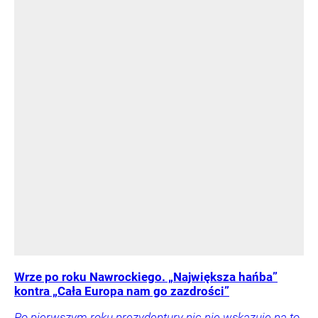
Wrze po roku Nawrockiego. „Największa hańba”
kontra „Cała Europa nam go zazdrości”
Po pierwszym roku prezydentury nic nie wskazuje na to,