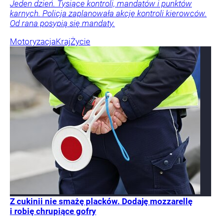
Jeden dzień. Tysiące kontroli, mandatów i punktów
karnych. Policja zaplanowała akcję kontroli kierowców.
Od rana posypią się mandaty.
Motoryzacja
Kraj
Życie
Z cukinii nie smażę placków. Dodaję mozzarellę
i robię chrupiące gofry