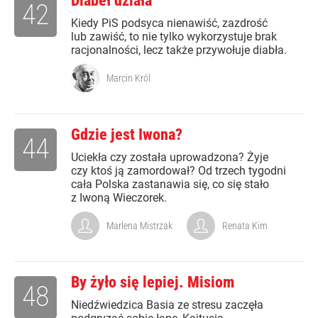
Diabeł działa
42
Kiedy PiS podsyca nienawiść, zazdrość
lub zawiść, to nie tylko wykorzystuje brak
racjonalności, lecz także przywołuje diabła.
Marcin Król
Gdzie jest Iwona?
44
Uciekła czy została uprowadzona? Żyje
czy ktoś ją zamordował? Od trzech tygodni
cała Polska zastanawia się, co się stało
z Iwoną Wieczorek.
Marlena Mistrzak
Renata Kim
By żyło się lepiej. Misiom
48
Niedźwiedzica Basia ze stresu zaczęła