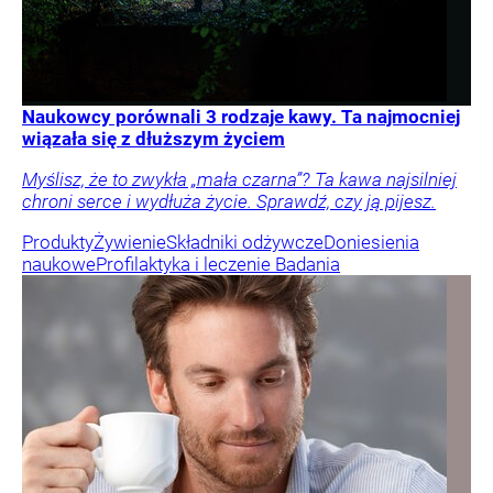
Naukowcy porównali 3 rodzaje kawy. Ta najmocniej
wiązała się z dłuższym życiem
Myślisz, że to zwykła „mała czarna”? Ta kawa najsilniej
chroni serce i wydłuża życie. Sprawdź, czy ją pijesz.
Produkty
Żywienie
Składniki odżywcze
Doniesienia
naukowe
Profilaktyka i leczenie
Badania