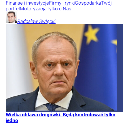
Finanse i inwestycje
Firmy i rynki
Gospodarka
Twój
portfel
Motoryzacja
Tylko u Nas
Radosław
Święcki
Wielka obława drogówki. Będą kontrolować tylko
jedno