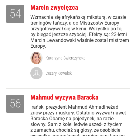
Marcin zwycięzca
54
Wzmacnia się afrykańską miksturą, w czasie
treningów tańczy, a do Mistrzostw Europy
przygotowywał się w kenii. Wszystko po to,
by biegać jeszcze szybciej. Efekty są: 23-letni
Marcin Lewandowski właśnie został mistrzem
Europy.
Katarzyna Świerczyńska
Cezary Kowalski
Mahmud wyzywa Baracka
56
Irański prezydent Mahmud Ahmadineżad
znów pręży muskuły. Ostatnio wyzwał nawet
Baracka Obamę na pojedynek, na razie
słowny. Sam z kolei ledwie uszedł z życiem
z zamachu, chociaż są głosy, że osobiście
wszystko zaaranżował, pozując przy tym na...