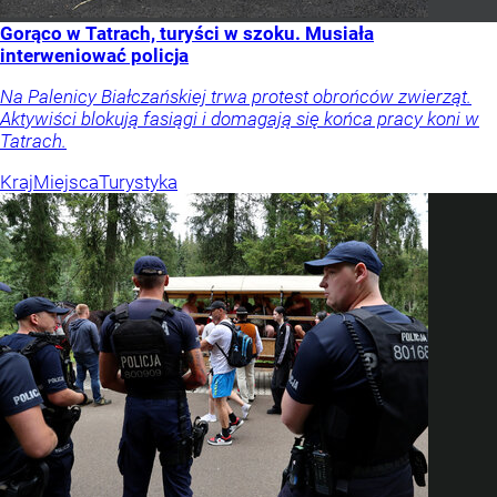
Gorąco w Tatrach, turyści w szoku. Musiała
interweniować policja
Na Palenicy Białczańskiej trwa protest obrońców zwierząt.
Aktywiści blokują fasiągi i domagają się końca pracy koni w
Tatrach.
Kraj
Miejsca
Turystyka