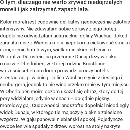
O tym, dlaczego nie warto zrywać niedojrzałych
moreli i jak zatrzymać zapach lata.
Kolor moreli jest cudownie delikatny i jednocześnie zalotnie
intensywny. Nie zdawałam sobie sprawy z jego potęgi,
dopóki nie odwiedziłam austriackiej doliny Wachau, dokąd
zagnała mnie z Wiednia moja niepokorna ciekawość smaku
i zmęczenie hotelowym, wielkomiejskim jedzeniem.
W pobliżu Dürnstein, na przełomie Dunaju leży wioska
o nazwie Oberloiben, w której rodzina Brustbauer
w sześciusetletnim domu prowadzi uroczy hotelik
z restauracją i winnicą. Dolina Wachau słynie z rieslinga i
neuburgera, jednak to nie wino urzekło mnie w tym miejscu.
W Oberloiben moim oczom ukazał się obraz, który do tej
pory widziałam jedynie w snach – obłędnie piękny,
morelowy gaj. Cudowności landszaftu dopełniał nieodległy
widok Dunaju, w którego tle majaczyły pięknie zalesione
wzgórza. W gaju panował niebiański spokój. Pojedyncze
owoce leniwie spadały z drzew wprost na stoły nakryte