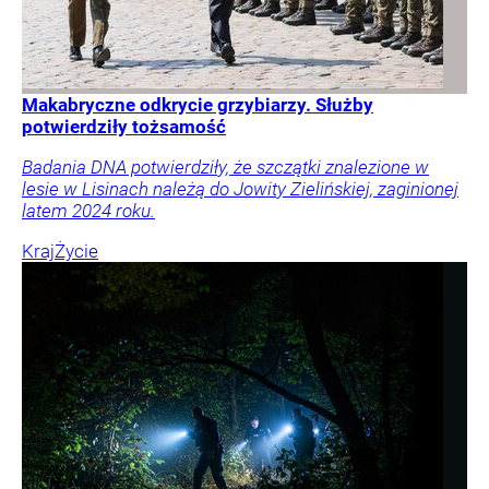
Makabryczne odkrycie grzybiarzy. Służby
potwierdziły tożsamość
Badania DNA potwierdziły, że szczątki znalezione w
lesie w Lisinach należą do Jowity Zielińskiej, zaginionej
latem 2024 roku.
Kraj
Życie