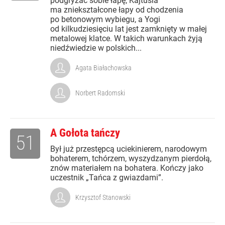
podgryzać sobie łapę, Kajtusia
ma zniekształcone łapy od chodzenia
po betonowym wybiegu, a Yogi
od kilkudziesięciu lat jest zamknięty w małej
metalowej klatce. W takich warunkach żyją
niedźwiedzie w polskich...
Agata Białachowska
Norbert Radomski
A Gołota tańczy
51
Był już przestępcą uciekinierem, narodowym
bohaterem, tchórzem, wyszydzanym pierdołą,
znów materiałem na bohatera. Kończy jako
uczestnik „Tańca z gwiazdami”.
Krzysztof Stanowski