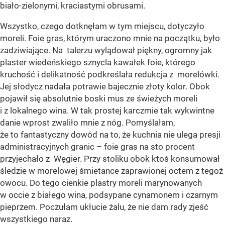
biało-zielonymi, kraciastymi obrusami.
Wszystko, czego dotknęłam w tym miejscu, dotyczyło
moreli. Foie gras, którym uraczono mnie na początku, było
zadziwiające. Na talerzu wylądował piękny, ogromny jak
plaster wiedeńskiego sznycla kawałek foie, którego
kruchość i delikatność podkreślała redukcja z morelówki.
Jej słodycz nadała potrawie bajecznie złoty kolor. Obok
pojawił się absolutnie boski mus ze świeżych moreli
i z lokalnego wina. W tak prostej karczmie tak wykwintne
danie wprost zwaliło mnie z nóg. Pomyślałam,
że to fantastyczny dowód na to, że kuchnia nie ulega presji
administracyjnych granic – foie gras na sto procent
przyjechało z Węgier. Przy stoliku obok ktoś konsumował
śledzie w morelowej śmietance zaprawionej octem z tegoż
owocu. Do tego cienkie plastry moreli marynowanych
w occie z białego wina, podsypane cynamonem i czarnym
pieprzem. Poczułam ukłucie żalu, że nie dam rady zjeść
wszystkiego naraz.