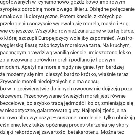
ugotowanych w cynamonowo-goździkowo-imbirowym
syropie z odrobiną morelowego likieru. Obłędne połączenie
smakowe i kolorystyczne. Potem knedle, z których po
przekrojeniu soczyście wylewała się morela, masło i Bóg
wie co jeszcze. Wszystko również zanurzone w tartej bułce,
o której szczupli Europejczycy woleliby zapomnieć. Austro-
węgierską fiestę zakończyła morelowa tarta. Na kruchym,
pachnącym prawdziwą wanilią cieście umieszczono lekko
zblanszowane połówki moreli i podlano je lipowym
miodem. Apetyt na morele nigdy nie ginie, tym bardziej
że możemy się nimi cieszyć bardzo krótko, właśnie teraz.
Zrywanie moreli niedojrzałych nie ma sensu,
bo w przeciwieństwie do innych owoców nie dojrzeją poza
drzewem. Przechowywanie świeżych moreli jest równie
bezcelowe, bo szybko tracą jędrność i kolor, zmieniając się
w nieapetyczne, galaretowate gluty. Najlepiej zjeść je na
surowo albo wysuszyć – suszone morele nie tylko obniżają
ciśnienie, lecz także opóźniają proces starzenia się skóry
dzięki rekordowej zawartości betakarotenu. Można też