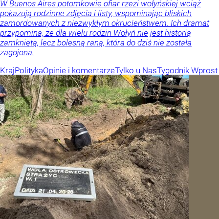
W Buenos Aires potomkowie ofiar rzezi wołyńskiej wciąż
pokazują rodzinne zdjęcia i listy, wspominając bliskich
zamordowanych z niezwykłym okrucieństwem. Ich dramat
przypomina, że dla wielu rodzin Wołyń nie jest historią
zamkniętą, lecz bolesną raną, która do dziś nie została
zagojona.
Kraj
Polityka
Opinie i komentarze
Tylko u Nas
Tygodnik Wprost