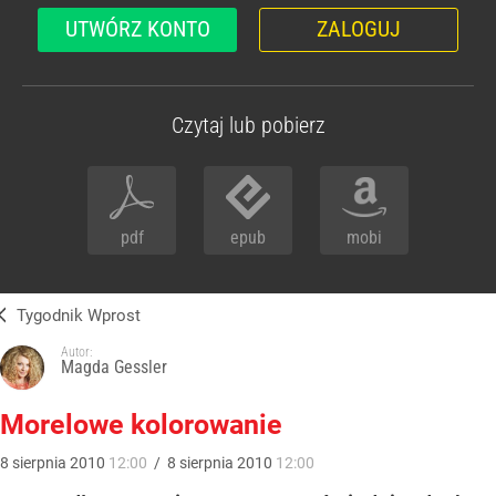
UTWÓRZ KONTO
ZALOGUJ
Czytaj lub pobierz
pdf
epub
mobi
Tygodnik Wprost
Autor:
Magda Gessler
Morelowe kolorowanie
8
sierpnia
2010
12:00
/
8
sierpnia
2010
12:00