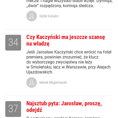
mecze. I nagle wszystko diabli wzięli. Dymisja,
„dwór” rozpędzony, komisja śledcza.
Rafał Kalukin
Czy Kaczyński ma jeszcze szansę
34
na władzę
Jeśli Jarosław Kaczyński chce wrócić na fotel
premiera, powinien zrozumieć, że klucz
do wyborczego zwycięstwa nie leży
w Smoleńsku, lecz w Warszawie, przy Alejach
Ujazdowskich.
Marek Magierowski
Najsztub pyta: Jarosław, proszę,
37
odejdź