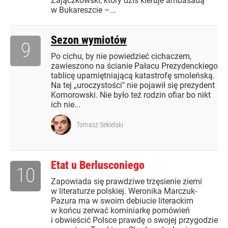
Zajączkowski, który dziś kieruje ambasadą
w Bukareszcie –...
Sezon wymiotów
9
Po cichu, by nie powiedzieć cichaczem,
zawieszono na ścianie Pałacu Prezydenckiego
tablicę upamiętniającą katastrofę smoleńską.
Na tej „uroczystości" nie pojawił się prezydent
Komorowski. Nie było też rodzin ofiar bo nikt
ich nie...
Tomasz Sekielski
Etat u Berlusconiego
10
Zapowiada się prawdziwe trzęsienie ziemi
w literaturze polskiej. Weronika Marczuk-
Pazura ma w swoim debiucie literackim
w końcu zerwać kominiarkę pomówień
i obwieścić Polsce prawdę o swojej przygodzie