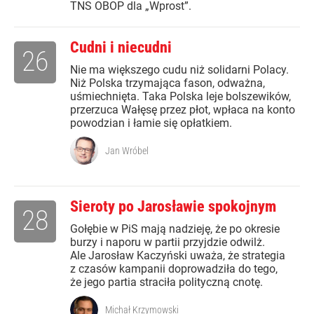
TNS OBOP dla „Wprost”.
Cudni i niecudni
26
Nie ma większego cudu niż solidarni Polacy.
Niż Polska trzymająca fason, odważna,
uśmiechnięta. Taka Polska leje bolszewików,
przerzuca Wałęsę przez płot, wpłaca na konto
powodzian i łamie się opłatkiem.
Jan Wróbel
Sieroty po Jarosławie spokojnym
28
Gołębie w PiS mają nadzieję, że po okresie
burzy i naporu w partii przyjdzie odwilż.
Ale Jarosław Kaczyński uważa, że strategia
z czasów kampanii doprowadziła do tego,
że jego partia straciła polityczną cnotę.
Michał Krzymowski