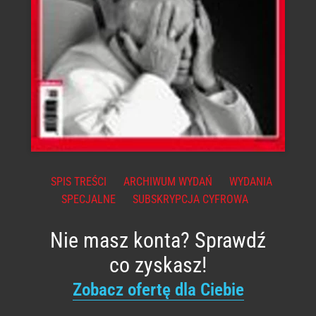
SPIS TREŚCI
ARCHIWUM WYDAŃ
WYDANIA
SPECJALNE
SUBSKRYPCJA CYFROWA
Nie masz konta? Sprawdź
co zyskasz!
Zobacz ofertę dla Ciebie