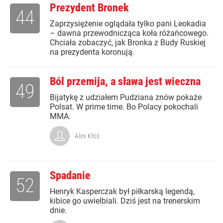
Prezydent Bronek
44
Zaprzysiężenie oglądała tylko pani Leokadia
– dawna przewodnicząca koła różańcowego.
Chciała zobaczyć, jak Bronka z Budy Ruskiej
na prezydenta koronują.
Ból przemija, a sława jest wieczna
49
Bijatykę z udziałem Pudziana znów pokaże
Polsat. W prime time. Bo Polacy pokochali
MMA.
Alex Kłoś
Spadanie
52
Henryk Kasperczak był piłkarską legendą,
kibice go uwielbiali. Dziś jest na trenerskim
dnie.