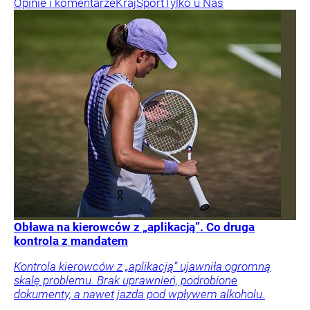
Opinie i komentarze
Kraj
Sport
Tylko u Nas
Obława na kierowców z „aplikacją”. Co druga
kontrola z mandatem
Kontrola kierowców z „aplikacją” ujawniła ogromną
skalę problemu. Brak uprawnień, podrobione
dokumenty, a nawet jazda pod wpływem alkoholu.