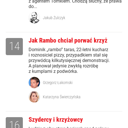
z agentem Tomkiem. Chodzą słuchy, że prawa
do...
Jakub Żulczyk
Jak Rambo chciał porwać krzyż
14
Dominik „rambo” taras, 22-letni kucharz
i roznosiciel pizzy, przypadkiem stał się
przywódcą kilkutysięcznej demonstracji.
A planował jedynie zwykłą rozróbę
z kumplami z podwórka.
Grzegorz Łakomski
Katarzyna Świerczyńska
Szydercy i krzyżowcy
16