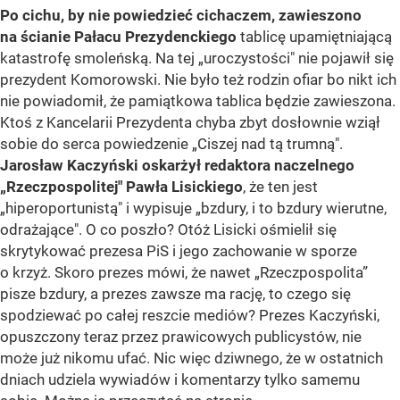
Po cichu, by nie powiedzieć cichaczem, zawieszono
na ścianie Pałacu Prezydenckiego
tablicę upamiętniającą
katastrofę smoleńską. Na tej „uroczystości" nie pojawił się
prezydent Komorowski. Nie było też rodzin ofiar bo nikt ich
nie powiadomił, że pamiątkowa tablica będzie zawieszona.
Ktoś z Kancelarii Prezydenta chyba zbyt dosłownie wziął
sobie do serca powiedzenie „Ciszej nad tą trumną".
Jarosław Kaczyński oskarżył redaktora naczelnego
„Rzeczpospolitej" Pawła Lisickiego
, że ten jest
„hiperoportunistą" i wypisuje „bzdury, i to bzdury wierutne,
odrażające". O co poszło? Otóż Lisicki ośmielił się
skrytykować prezesa PiS i jego zachowanie w sporze
o krzyż. Skoro prezes mówi, że nawet „Rzeczpospolita”
pisze bzdury, a prezes zawsze ma rację, to czego się
spodziewać po całej reszcie mediów? Prezes Kaczyński,
opuszczony teraz przez prawicowych publicystów, nie
może już nikomu ufać. Nic więc dziwnego, że w ostatnich
dniach udziela wywiadów i komentarzy tylko samemu