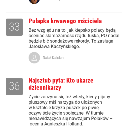
Pułapka krwawego mściciela
33
Bez względu na to, jak kiepsko polacy będą
oceniać ślamazarność rządu tuska, PO nadal
będzie bić sondażowe rekordy. To zasługa
Jarosława Kaczyńskiego.
Rafał Kalukin
Najsztub pyta: Kto ukarze
36
dziennikarzy
Życie zaczyna się też wtedy, kiedy pijany
pluszowy miś narzyga do ułożonych
w kształcie krzyża puszek po piwie,
oczywiście życie społeczne. W tłumie
nienawidzących się nawzajem Polaków –
ocenia Agnieszka Holland.