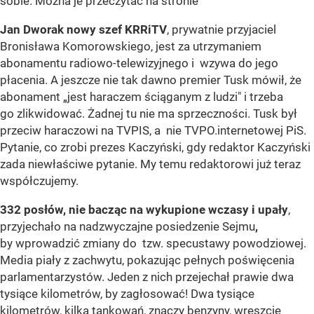
sobie. Można je przeczytać na stronie
Jan Dworak nowy szef KRRiTV
, prywatnie przyjaciel
Bronisława Komorowskiego, jest za utrzymaniem
abonamentu radiowo-telewizyjnego i wzywa do jego
płacenia. A jeszcze nie tak dawno premier Tusk mówił, że
abonament „jest haraczem ściąganym z ludzi" i trzeba
go zlikwidować. Żadnej tu nie ma sprzeczności. Tusk był
przeciw haraczowi na TVPIS, a nie TVPO.internetowej PiS.
Pytanie, co zrobi prezes Kaczyński, gdy redaktor Kaczyński
zada niewłaściwe pytanie. My temu redaktorowi już teraz
współczujemy.
332 posłów, nie bacząc na wykupione wczasy i upały
,
przyjechało na nadzwyczajne posiedzenie Sejmu
,
by wprowadzić zmiany do tzw. specustawy powodziowej.
Media piały z zachwytu, pokazując pełnych poświęcenia
parlamentarzystów. Jeden z nich przejechał prawie dwa
tysiące kilometrów, by zagłosować! Dwa tysiące
kilometrów, kilka tankowań, znaczy benzyny, wreszcie