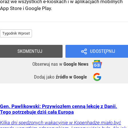
oraz we wszystkich e-kioskach i w aplikacjach mobilnych
App Store
i
Google Play
.
Tygodnik Wprost
SKOMENTUJ
UDOSTĘPNIJ
Obserwuj nas
w
Google News
Dodaj jako
źródło w Google
Gen. Pawlikowski: Przywiozłem cenną lekcję z Danii.
Tego potrzebuje dziś cała Europa
Kilka dni spędzonych wakacyjnie w Kopenhadze miało być