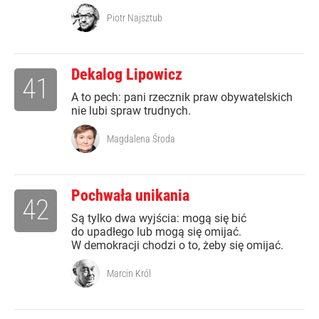
Piotr Najsztub
Dekalog Lipowicz
41
A to pech: pani rzecznik praw obywatelskich
nie lubi spraw trudnych.
Magdalena Środa
Pochwała unikania
42
Są tylko dwa wyjścia: mogą się bić
do upadłego lub mogą się omijać.
W demokracji chodzi o to, żeby się omijać.
Marcin Król