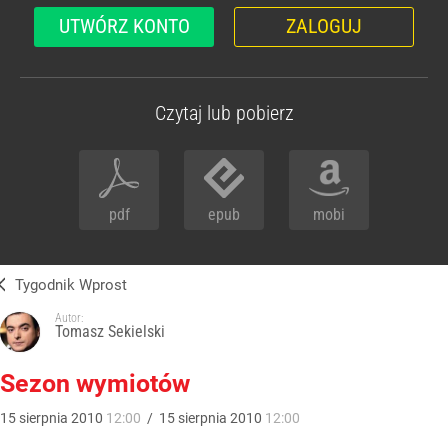
UTWÓRZ KONTO
ZALOGUJ
Czytaj lub pobierz
pdf
epub
mobi
Tygodnik Wprost
Autor:
Tomasz Sekielski
Sezon wymiotów
15
sierpnia
2010
12:00
/
15
sierpnia
2010
12:00