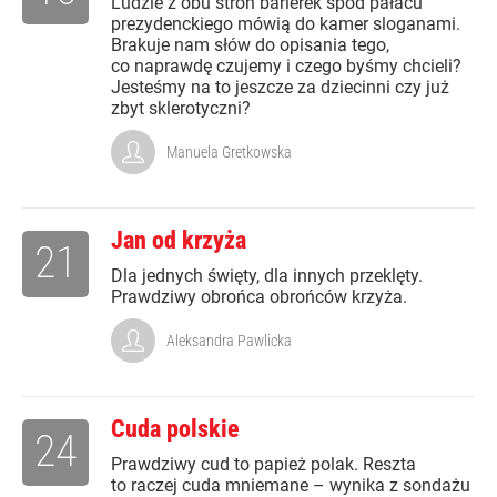
Ludzie z obu stron barierek spod pałacu
prezydenckiego mówią do kamer sloganami.
Brakuje nam słów do opisania tego,
co naprawdę czujemy i czego byśmy chcieli?
Jesteśmy na to jeszcze za dziecinni czy już
zbyt sklerotyczni?
Manuela Gretkowska
Jan od krzyża
21
Dla jednych święty, dla innych przeklęty.
Prawdziwy obrońca obrońców krzyża.
Aleksandra Pawlicka
Cuda polskie
24
Prawdziwy cud to papież polak. Reszta
to raczej cuda mniemane – wynika z sondażu