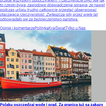
przede wszystkim odpoczynkiem. I rzeczywiście było. Ale jak
to często bywa, zawodowe doświadczenie sprawia, że nawet
podczas urlopu trudno całkowicie przestać obserwować
otaczającą rzeczywistość. Zwłaszcza gdy przez wiele lat
odpowiadało się za bezpieczeństwo państwa.
Opinie i komentarze
Polityka
Kraj
Świat
Tylko u Nas
Polaku oszczędzaj wodę i prąd. Za granicą już są zakazy