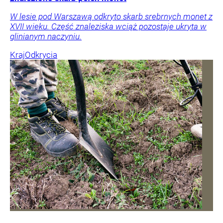
W lesie pod Warszawą odkryto skarb srebrnych monet z
XVII wieku. Część znaleziska wciąż pozostaje ukryta w
glinianym naczyniu.
Kraj
Odkrycia