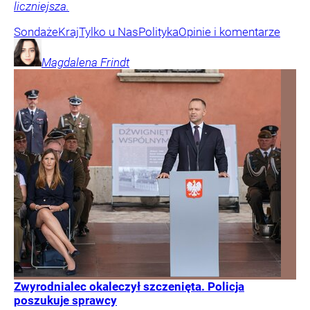
liczniejsza.
Sondaże
Kraj
Tylko u Nas
Polityka
Opinie i komentarze
Magdalena
Frindt
Zwyrodnialec okaleczył szczenięta. Policja
poszukuje sprawcy