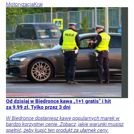
Motoryzacja
Kraj
Od dzisiaj w Biedronce kawa „1+1 gratis” i hit
za 9,99 zł. Tylko przez 3 dni
W Biedronce dostaniesz kawę popularnych marek w
bardzo korzystnej cenie. Zobacz, jakie warunki musisz
spełnić, żeby kupić ten produkt za ułamek ceny.