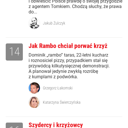
i obwieścić Polsce prawdę o swojej przygodzie
z agentem Tomkiem. Chodzą słuchy, że prawa
do...
Jakub Żulczyk
Jak Rambo chciał porwać krzyż
14
Dominik „rambo” taras, 22-letni kucharz
i roznosiciel pizzy, przypadkiem stał się
przywódcą kilkutysięcznej demonstracji.
A planował jedynie zwykłą rozróbę
z kumplami z podwórka.
Grzegorz Łakomski
Katarzyna Świerczyńska
Szydercy i krzyżowcy