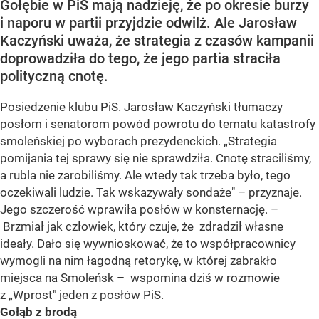
Gołębie w PiS mają nadzieję, że po okresie burzy
i naporu w partii przyjdzie odwilż. Ale Jarosław
Kaczyński uważa, że strategia z czasów kampanii
doprowadziła do tego, że jego partia straciła
polityczną cnotę.
Posiedzenie klubu PiS. Jarosław Kaczyński tłumaczy
posłom i senatorom powód powrotu do tematu katastrofy
smoleńskiej po wyborach prezydenckich. „Strategia
pomijania tej sprawy się nie sprawdziła. Cnotę straciliśmy,
a rubla nie zarobiliśmy. Ale wtedy tak trzeba było, tego
oczekiwali ludzie. Tak wskazywały sondaże" – przyznaje.
Jego szczerość wprawiła posłów w konsternację. –
Brzmiał jak człowiek, który czuje, że zdradził własne
ideały. Dało się wywnioskować, że to współpracownicy
wymogli na nim łagodną retorykę, w której zabrakło
miejsca na Smoleńsk – wspomina dziś w rozmowie
z „Wprost" jeden z posłów PiS.
Gołąb z brodą