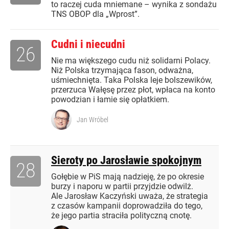
to raczej cuda mniemane – wynika z sondażu
TNS OBOP dla „Wprost”.
Cudni i niecudni
26
Nie ma większego cudu niż solidarni Polacy.
Niż Polska trzymająca fason, odważna,
uśmiechnięta. Taka Polska leje bolszewików,
przerzuca Wałęsę przez płot, wpłaca na konto
powodzian i łamie się opłatkiem.
Jan Wróbel
Sieroty po Jarosławie spokojnym
28
Gołębie w PiS mają nadzieję, że po okresie
burzy i naporu w partii przyjdzie odwilż.
Ale Jarosław Kaczyński uważa, że strategia
z czasów kampanii doprowadziła do tego,
że jego partia straciła polityczną cnotę.