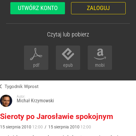
UTWÓRZ KONTO
ZALOGUJ
Czytaj lub pobierz
pdf
epub
mobi
Tygodnik Wprost
Autor:
Michał Krzymowski
Sieroty po Jarosławie spokojnym
15
sierpnia
2010
12:00
/
15
sierpnia
2010
12:00