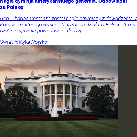
Nagła dymisja amerykańskiego generała. Odpowiadał
za Polskę
Gen. Charles Costanza został nagle odwołany z dowodzenia V
Korpusem, którego wysunięta kwatera działa w Polsce. Armia
USA nie ujawnia powodów tej decyzji.
Świat
Polityka
Wojsko