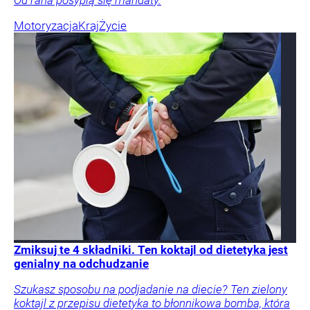
Od rana posypią się mandaty.
Motoryzacja
Kraj
Życie
Zmiksuj te 4 składniki. Ten koktajl od dietetyka jest
genialny na odchudzanie
Szukasz sposobu na podjadanie na diecie? Ten zielony
koktajl z przepisu dietetyka to błonnikowa bomba, która