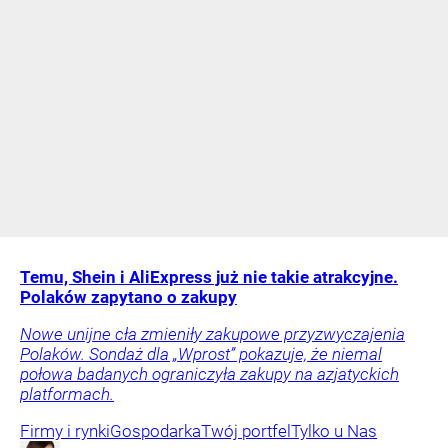
Temu, Shein i AliExpress już nie takie atrakcyjne.
Polaków zapytano o zakupy
Nowe unijne cła zmieniły zakupowe przyzwyczajenia
Polaków. Sondaż dla „Wprost” pokazuje, że niemal
połowa badanych ograniczyła zakupy na azjatyckich
platformach.
Firmy i rynki
Gospodarka
Twój portfel
Tylko u Nas