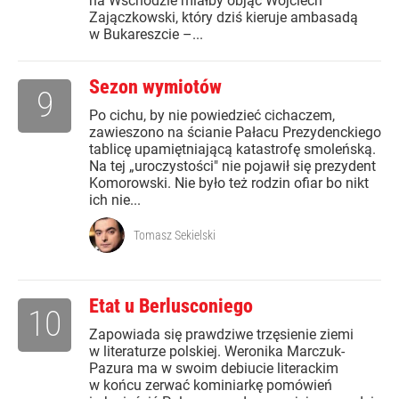
na Wschodzie miałby objąć Wojciech
Zajączkowski, który dziś kieruje ambasadą
w Bukareszcie –...
Sezon wymiotów
9
Po cichu, by nie powiedzieć cichaczem,
zawieszono na ścianie Pałacu Prezydenckiego
tablicę upamiętniającą katastrofę smoleńską.
Na tej „uroczystości" nie pojawił się prezydent
Komorowski. Nie było też rodzin ofiar bo nikt
ich nie...
Tomasz Sekielski
Etat u Berlusconiego
10
Zapowiada się prawdziwe trzęsienie ziemi
w literaturze polskiej. Weronika Marczuk-
Pazura ma w swoim debiucie literackim
w końcu zerwać kominiarkę pomówień