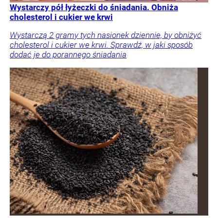
Wystarczy pół łyżeczki do śniadania. Obniża
cholesterol i cukier we krwi
Wystarczą 2 gramy tych nasionek dziennie, by obniżyć
cholesterol i cukier we krwi. Sprawdź, w jaki sposób
dodać je do porannego śniadania