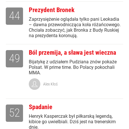
Prezydent Bronek
44
Zaprzysiężenie oglądała tylko pani Leokadia
– dawna przewodnicząca koła różańcowego.
Chciała zobaczyć, jak Bronka z Budy Ruskiej
na prezydenta koronują.
Ból przemija, a sława jest wieczna
49
Bijatykę z udziałem Pudziana znów pokaże
Polsat. W prime time. Bo Polacy pokochali
MMA.
Alex Kłoś
Spadanie
52
Henryk Kasperczak był piłkarską legendą,
kibice go uwielbiali. Dziś jest na trenerskim
dnie.