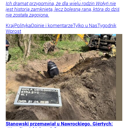
Ich dramat przypomina, że dla wielu rodzin Wołyń nie
jest historią zamkniętą, lecz bolesną raną, która do dziś
nie została zagojona.
Kraj
Polityka
Opinie i komentarze
Tylko u Nas
Tygodnik
Wprost
Stanowski przemawiał u Nawrockiego. Giertych: