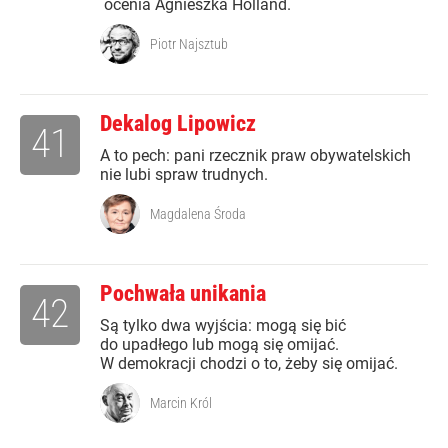
ocenia Agnieszka Holland.
Piotr Najsztub
Dekalog Lipowicz
41
A to pech: pani rzecznik praw obywatelskich
nie lubi spraw trudnych.
Magdalena Środa
Pochwała unikania
42
Są tylko dwa wyjścia: mogą się bić
do upadłego lub mogą się omijać.
W demokracji chodzi o to, żeby się omijać.
Marcin Król