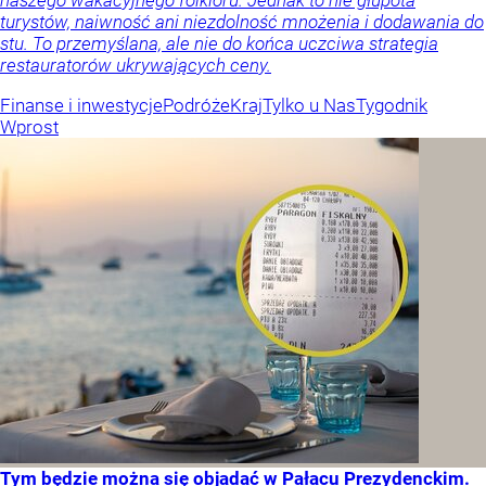
naszego wakacyjnego folkloru. Jednak to nie głupota
turystów, naiwność ani niezdolność mnożenia i dodawania do
stu. To przemyślana, ale nie do końca uczciwa strategia
restauratorów ukrywających ceny.
Finanse i inwestycje
Podróże
Kraj
Tylko u Nas
Tygodnik
Wprost
Tym będzie można się objadać w Pałacu Prezydenckim.