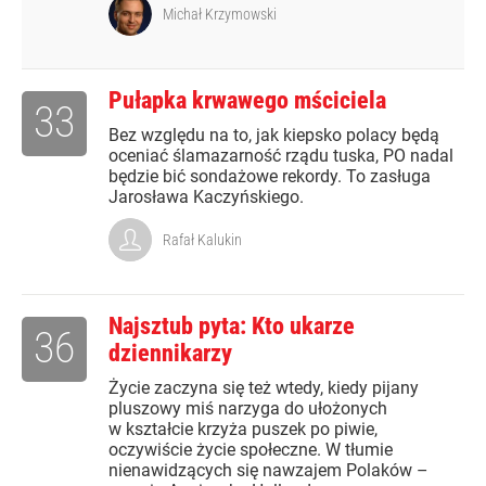
Michał Krzymowski
Pułapka krwawego mściciela
33
Bez względu na to, jak kiepsko polacy będą
oceniać ślamazarność rządu tuska, PO nadal
będzie bić sondażowe rekordy. To zasługa
Jarosława Kaczyńskiego.
Rafał Kalukin
Najsztub pyta: Kto ukarze
36
dziennikarzy
Życie zaczyna się też wtedy, kiedy pijany
pluszowy miś narzyga do ułożonych
w kształcie krzyża puszek po piwie,
oczywiście życie społeczne. W tłumie
nienawidzących się nawzajem Polaków –