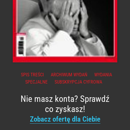
SPIS TREŚCI
ARCHIWUM WYDAŃ
WYDANIA
SPECJALNE
SUBSKRYPCJA CYFROWA
Nie masz konta? Sprawdź
co zyskasz!
Zobacz ofertę dla Ciebie