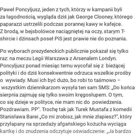
Paweł Poncyljusz, jeden z tych, którzy w kampanii byli
za łagodnością, wygląda dziś jak George Clooney, którego
paparazzi ustrzelili podczas porannej kawy w kafejce.
Z brodą, w bejsbolówce naciągniętej na oczy, starym T-
shircie i dżinsach poseł PiS jest prawie nie do poznania.
Po wyborach prezydenckich publicznie pokazał się tylko
raz: na meczu Legii Warszawa z Arsenalem Londyn.
Poncyljusz ponad miesiąc temu wycofał się z bieżącej
polityki i do dziś konsekwentnie odrzuca wszelkie prośby
o wywiady. Musi ich być dużo, bo robi to taśmowo –
wszystkim dziennikarzom wysyła ten sam SMS: „Do końca
sierpnia zajmuję się tylko swoim kręgosłupem. O tym,
co się dzieje w polityce, nie mam nic do powiedzenia.
Pozdrawiam. PP". Trochę tak jak Turek Mustafa z komedii
Stanisława Barei „Co mi zrobisz, jak mnie złapiesz?", który
przyłapany na sprzedaży afgańskiego kożucha wyciąga
kartkę i do znudzenia odczytuje oświadczenie: „Ja bardzo