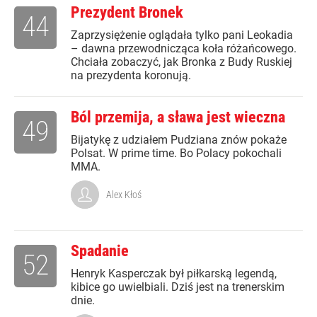
Prezydent Bronek
44
Zaprzysiężenie oglądała tylko pani Leokadia
– dawna przewodnicząca koła różańcowego.
Chciała zobaczyć, jak Bronka z Budy Ruskiej
na prezydenta koronują.
Ból przemija, a sława jest wieczna
49
Bijatykę z udziałem Pudziana znów pokaże
Polsat. W prime time. Bo Polacy pokochali
MMA.
Alex Kłoś
Spadanie
52
Henryk Kasperczak był piłkarską legendą,
kibice go uwielbiali. Dziś jest na trenerskim
dnie.