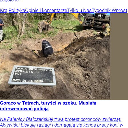
Kraj
Polityka
Opinie i komentarze
Tylko u Nas
Tygodnik Wprost
Gorąco w Tatrach, turyści w szoku. Musiała
interweniować policja
Na Palenicy Białczańskiej trwa protest obrońców zwierząt.
Aktywiści blokują fasiągi i domagają się końca pracy koni w