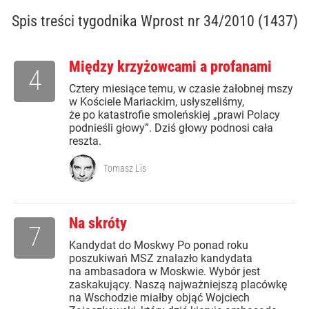
Spis treści
tygodnika Wprost nr 34/2010 (1437)
Między krzyżowcami a profanami
4
Cztery miesiące temu, w czasie żałobnej mszy
w Kościele Mariackim, usłyszeliśmy,
że po katastrofie smoleńskiej „prawi Polacy
podnieśli głowy”. Dziś głowy podnosi cała
reszta.
Tomasz Lis
Na skróty
7
Kandydat do Moskwy Po ponad roku
poszukiwań MSZ znalazło kandydata
na ambasadora w Moskwie. Wybór jest
zaskakujący. Naszą najważniejszą placówkę
na Wschodzie miałby objąć Wojciech