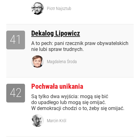
Piotr Najsztub
Dekalog Lipowicz
41
A to pech: pani rzecznik praw obywatelskich
nie lubi spraw trudnych.
Magdalena Środa
Pochwała unikania
42
Są tylko dwa wyjścia: mogą się bić
do upadłego lub mogą się omijać.
W demokracji chodzi o to, żeby się omijać.
Marcin Król