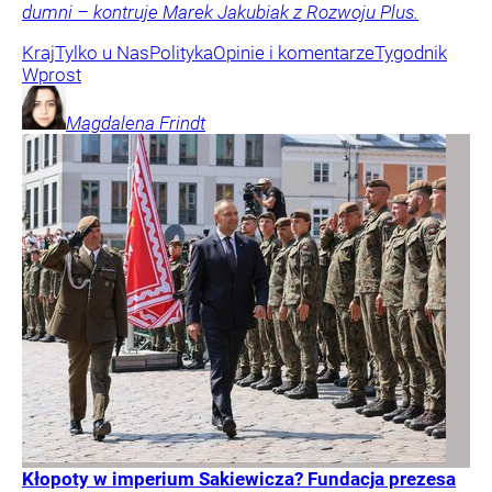
dumni – kontruje Marek Jakubiak z Rozwoju Plus.
Kraj
Tylko u Nas
Polityka
Opinie i komentarze
Tygodnik
Wprost
Magdalena
Frindt
Kłopoty w imperium Sakiewicza? Fundacja prezesa