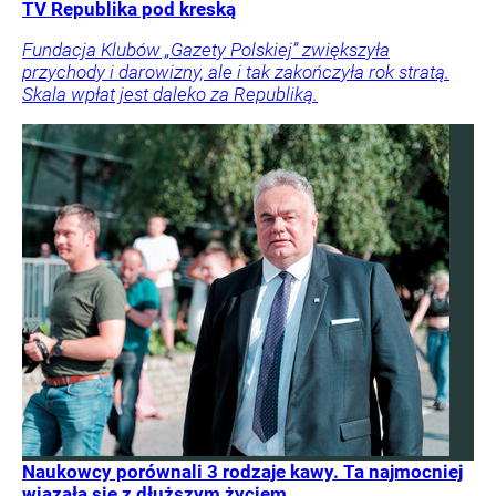
TV Republika pod kreską
Fundacja Klubów „Gazety Polskiej” zwiększyła
przychody i darowizny, ale i tak zakończyła rok stratą.
Skala wpłat jest daleko za Republiką.
Naukowcy porównali 3 rodzaje kawy. Ta najmocniej
wiązała się z dłuższym życiem