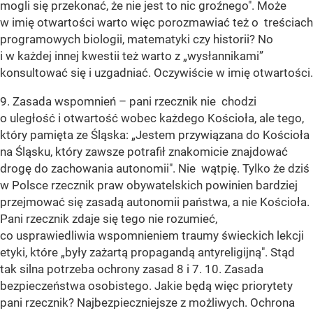
mogli się przekonać, że nie jest to nic groźnego". Może
w imię otwartości warto więc porozmawiać też o treściach
programowych biologii, matematyki czy historii? No
i w każdej innej kwestii też warto z „wysłannikami”
konsultować się i uzgadniać. Oczywiście w imię otwartości.
9. Zasada wspomnień – pani rzecznik nie chodzi
o uległość i otwartość wobec każdego Kościoła, ale tego,
który pamięta ze Śląska: „Jestem przywiązana do Kościoła
na Śląsku, który zawsze potrafił znakomicie znajdować
drogę do zachowania autonomii". Nie wątpię. Tylko że dziś
w Polsce rzecznik praw obywatelskich powinien bardziej
przejmować się zasadą autonomii państwa, a nie Kościoła.
Pani rzecznik zdaje się tego nie rozumieć,
co usprawiedliwia wspomnieniem traumy świeckich lekcji
etyki, które „były zażartą propagandą antyreligijną". Stąd
tak silna potrzeba ochrony zasad 8 i 7. 10. Zasada
bezpieczeństwa osobistego. Jakie będą więc priorytety
pani rzecznik? Najbezpieczniejsze z możliwych. Ochrona