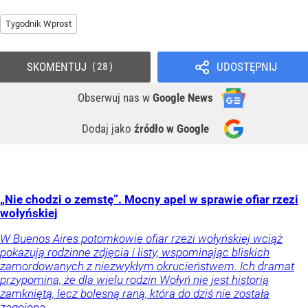
Tygodnik Wprost
SKOMENTUJ
UDOSTĘPNIJ
28
Obserwuj nas
w
Google News
Dodaj jako
źródło w Google
„Nie chodzi o zemstę”. Mocny apel w sprawie ofiar rzezi
wołyńskiej
W Buenos Aires potomkowie ofiar rzezi wołyńskiej wciąż
pokazują rodzinne zdjęcia i listy, wspominając bliskich
zamordowanych z niezwykłym okrucieństwem. Ich dramat
przypomina, że dla wielu rodzin Wołyń nie jest historią
zamkniętą, lecz bolesną raną, która do dziś nie została
zagojona.