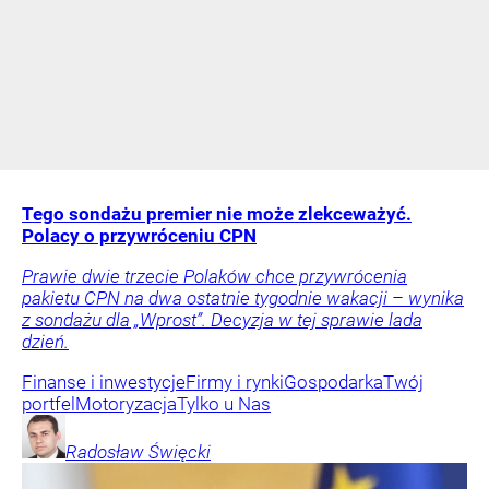
Tego sondażu premier nie może zlekceważyć.
Polacy o przywróceniu CPN
Prawie dwie trzecie Polaków chce przywrócenia
pakietu CPN na dwa ostatnie tygodnie wakacji – wynika
z sondażu dla „Wprost”. Decyzja w tej sprawie lada
dzień.
Finanse i inwestycje
Firmy i rynki
Gospodarka
Twój
portfel
Motoryzacja
Tylko u Nas
Radosław
Święcki