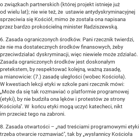
o związkach partnerskich (której projekt istnieje już
od wielu lat); nie wie też, że ustawie antydyskryminacyjnej
sprzeciwia się Kościół, mimo że została ona napisana
przez bardzo prokościelną minister Radziszewską.
6. Zasada ograniczonych środków. Pani rzecznik twierdzi,
że nie ma dostatecznych środków finansowych, żeby
przeciwdziałać dyskryminacji, więc niewiele może zdziałać.
Zasada ograniczonych środków jest doskonałym
pretekstem, by respektować kolejną, ważną zasadę,
a mianowicie: (7.) zasadę uległości (wobec Kościoła).
W kwestiach lekcji etyki w szkole pani rzecznik mówi:
„Może da się tak rozmawiać o platformie programowej
(etyki), by nie budziła ona lęków i protestów ze strony
Kościoła". W końcu etyki mogą uczyć katecheci, nikt
im przecież tego na zabroni.
8. Zasada otwartości – „nad treściami programowymi etyki
trzeba otwarcie rozmawiać", tak by „wysłannicy Kościoła