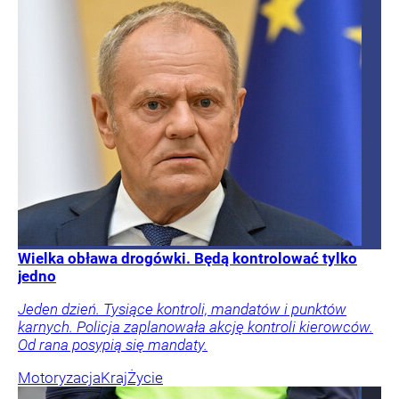
Wielka obława drogówki. Będą kontrolować tylko
jedno
Jeden dzień. Tysiące kontroli, mandatów i punktów
karnych. Policja zaplanowała akcję kontroli kierowców.
Od rana posypią się mandaty.
Motoryzacja
Kraj
Życie