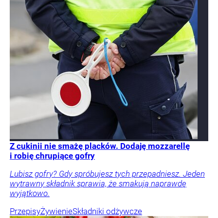
Z cukinii nie smażę placków. Dodaję mozzarellę
i robię chrupiące gofry
Lubisz gofry? Gdy spróbujesz tych przepadniesz. Jeden
wytrawny składnik sprawia, że smakują naprawdę
wyjątkowo.
Przepisy
Żywienie
Składniki odżywcze