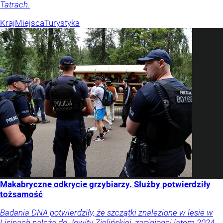
Tatrach.
Kraj
Miejsca
Turystyka
Makabryczne odkrycie grzybiarzy. Służby potwierdziły
tożsamość
Badania DNA potwierdziły, że szczątki znalezione w lesie w
Lisinach należą do Jowity Zielińskiej, zaginionej latem 2024