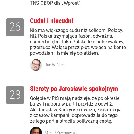
TNS OBOP dla „Wprost”.
Cudni i niecudni
26
Nie ma większego cudu niż solidarni Polacy.
Niż Polska trzymająca fason, odważna,
uśmiechnięta. Taka Polska leje bolszewików,
przerzuca Wałęsę przez płot, wpłaca na konto
powodzian i łamie się opłatkiem.
Jan Wróbel
Sieroty po Jarosławie spokojnym
28
Gołębie w PiS mają nadzieję, że po okresie
burzy i naporu w partii przyjdzie odwilż.
Ale Jarosław Kaczyński uważa, że strategia
z czasów kampanii doprowadziła do tego,
że jego partia straciła polityczną cnotę.
Michał Krzymowski