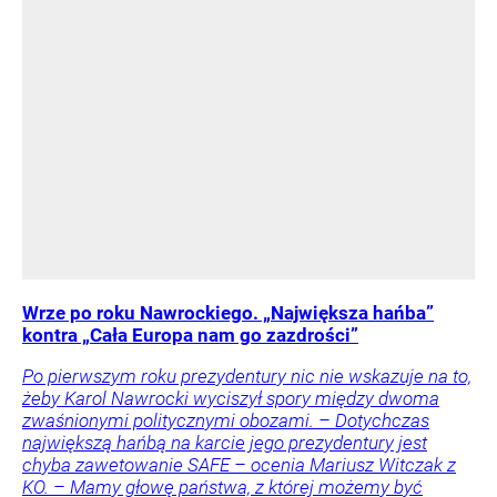
Wrze po roku Nawrockiego. „Największa hańba”
kontra „Cała Europa nam go zazdrości”
Po pierwszym roku prezydentury nic nie wskazuje na to,
żeby Karol Nawrocki wyciszył spory między dwoma
zwaśnionymi politycznymi obozami. – Dotychczas
największą hańbą na karcie jego prezydentury jest
chyba zawetowanie SAFE – ocenia Mariusz Witczak z
KO. – Mamy głowę państwa, z której możemy być