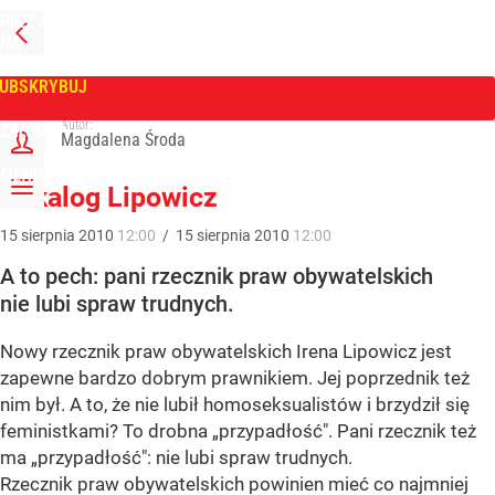
PRZEJDŹ
NA
WPROST
STRONĘ
GŁÓWNĄ
UBSKRYBUJ
Tygodnik Wprost
Autor:
ZALOGUJ
Magdalena Środa
MENU
Dekalog Lipowicz
15
sierpnia
2010
12:00
/
15
sierpnia
2010
12:00
A to pech: pani rzecznik praw obywatelskich
nie lubi spraw trudnych.
Nowy rzecznik praw obywatelskich Irena Lipowicz jest
zapewne bardzo dobrym prawnikiem. Jej poprzednik też
nim był. A to, że nie lubił homoseksualistów i brzydził się
feministkami? To drobna „przypadłość". Pani rzecznik też
ma „przypadłość": nie lubi spraw trudnych.
Rzecznik praw obywatelskich powinien mieć co najmniej