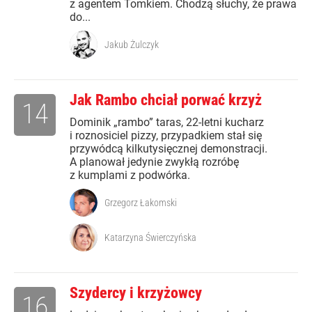
z agentem Tomkiem. Chodzą słuchy, że prawa
do...
Jakub Żulczyk
Jak Rambo chciał porwać krzyż
14
Dominik „rambo” taras, 22-letni kucharz
i roznosiciel pizzy, przypadkiem stał się
przywódcą kilkutysięcznej demonstracji.
A planował jedynie zwykłą rozróbę
z kumplami z podwórka.
Grzegorz Łakomski
Katarzyna Świerczyńska
Szydercy i krzyżowcy
16