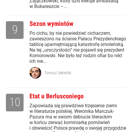
Zajączkowski, który dziś kieruje ambasadą
w Bukareszcie –...
Sezon wymiotów
9
Po cichu, by nie powiedzieć cichaczem,
zawieszono na ścianie Pałacu Prezydenckiego
tablicę upamiętniającą katastrofę smoleńską.
Na tej „uroczystości" nie pojawił się prezydent
Komorowski. Nie było też rodzin ofiar bo nikt
ich nie...
Tomasz Sekielski
Etat u Berlusconiego
10
Zapowiada się prawdziwe trzęsienie ziemi
w literaturze polskiej. Weronika Marczuk-
Pazura ma w swoim debiucie literackim
w końcu zerwać kominiarkę pomówień
i obwieścić Polsce prawdę o swojej przygodzie