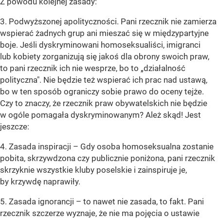
Z powodu kolejnej zasady:
3. Podwyższonej apolityczności. Pani rzecznik nie zamierza
wspierać żadnych grup ani mieszać się w międzypartyjne
boje. Jeśli dyskryminowani homoseksualiści, imigranci
lub kobiety zorganizują się jakoś dla obrony swoich praw,
to pani rzecznik ich nie wesprze, bo to „działalność
polityczna". Nie będzie też wspierać ich prac nad ustawą,
bo w ten sposób ograniczy sobie prawo do oceny tejże.
Czy to znaczy, że rzecznik praw obywatelskich nie będzie
w ogóle pomagała dyskryminowanym? Ależ skąd! Jest
jeszcze:
4. Zasada inspiracji – Gdy osoba homoseksualna zostanie
pobita, skrzywdzona czy publicznie poniżona, pani rzecznik
skrzyknie wszystkie kluby poselskie i zainspiruje je,
by krzywdę naprawiły.
5. Zasada ignorancji – to nawet nie zasada, to fakt. Pani
rzecznik szczerze wyznaje, że nie ma pojęcia o ustawie