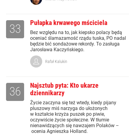
Pułapka krwawego mściciela
33
Bez względu na to, jak kiepsko polacy będą
oceniać ślamazarność rządu tuska, PO nadal
będzie bić sondażowe rekordy. To zasługa
Jarosława Kaczyńskiego.
Rafał Kalukin
Najsztub pyta: Kto ukarze
36
dziennikarzy
Życie zaczyna się też wtedy, kiedy pijany
pluszowy miś narzyga do ułożonych
w kształcie krzyża puszek po piwie,
oczywiście życie społeczne. W tłumie
nienawidzących się nawzajem Polaków –
ocenia Agnieszka Holland.