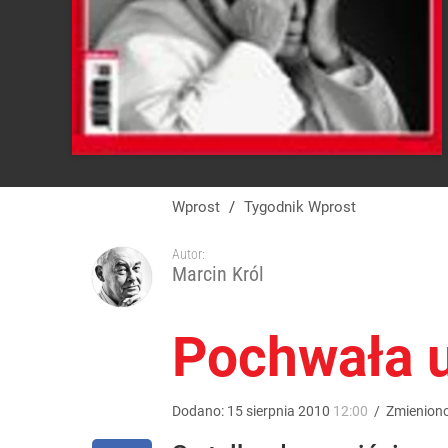
Wprost
/
Tygodnik Wprost
Autor:
Marcin Król
Pochwała u
Dodano:
15
sierpnia
2010
12:00
/
Zmienion