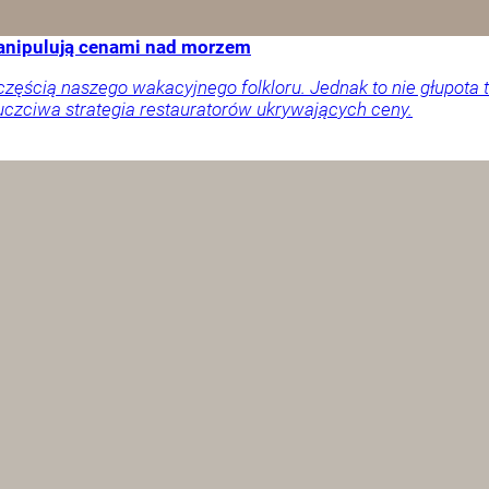
manipulują cenami nad morzem
ęścią naszego wakacyjnego folkloru. Jednak to nie głupota t
uczciwa strategia restauratorów ukrywających ceny.