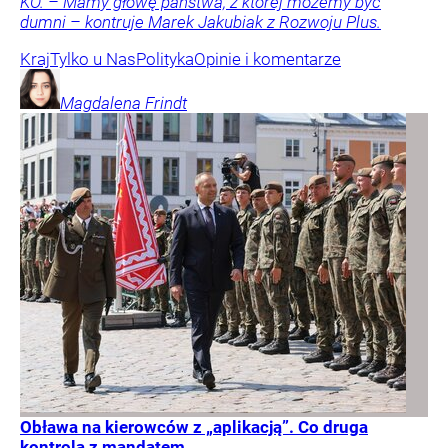
KO. – Mamy głowę państwa, z której możemy być
dumni – kontruje Marek Jakubiak z Rozwoju Plus.
Kraj
Tylko u Nas
Polityka
Opinie i komentarze
Magdalena
Frindt
Obława na kierowców z „aplikacją”. Co druga
kontrola z mandatem