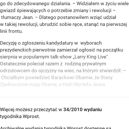
go do zdecydowanego działania. – Widziałem w życiu wiele
gwiazd śpiewających o potrzebie zmiany i rewolucji –
tłumaczy Jean. – Dlatego postanowiłem wziąć udział
w takiej rewolucji, ubrudzić sobie ręce, stanąć na pierwszej
linii frontu.
Decyzję o zgłoszeniu kandydatury w wyborach
prezydenckich pierwotnie zamierzał ogłosić na początku
sierpnia w popularnym talk-show „Larry King Live".
Ostatecznie poleciał razem z rodziną prywatnym
odrzutowcem do ojczyzny na wiec, na którym stwierdził: –
Chciałbym powiedzieć Barackowi Obamie, że Stany
Zjednoczone mają Obamę, a Haiti Wyclefa Jeana.
Więcej możesz przeczytać w
34/2010 wydaniu
tygodnika Wprost
.
Archiwalne wydania tygodnika Wprost dostępne są