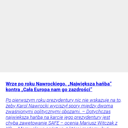
Wrze po roku Nawrockiego. „Największa hańba”
kontra „Cała Europa nam go zazdrości”
Po pierwszym roku prezydentury nic nie wskazuje na to,
żeby Karol Nawrocki wyciszył spory między dwoma
zwaśnionymi politycznymi obozami. – Dotychczas
największą hańbą na karcie jego prezydentury jest
chyba zawetowanie SAFE – ocenia Mariusz Witczak z