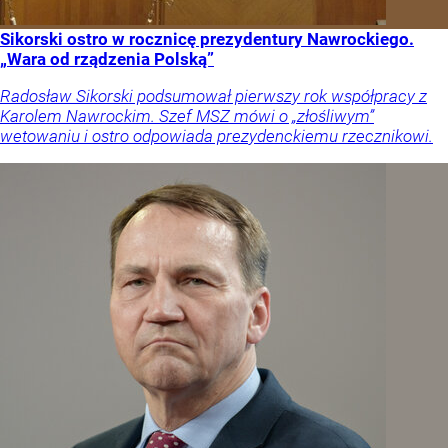
Sikorski ostro w rocznicę prezydentury Nawrockiego.
„Wara od rządzenia Polską”
Radosław Sikorski podsumował pierwszy rok współpracy z
Karolem Nawrockim. Szef MSZ mówi o „złośliwym”
wetowaniu i ostro odpowiada prezydenckiemu rzecznikowi.