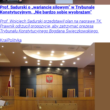
Prof. Sadurski o „wariancie siłowym” w Trybunale
Konstytucyjnym. „Nie bardzo sobie wyobrażam”
Prof. Wojciech Sadurski przedstawił plan na naprawę TK.
Prawnik odrzucił propozycję, aby zatrzymać prezesa
Trybunału Konstytucyjnego Bogdana Święczkowskiego.
Kraj
Polityka