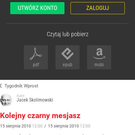
UTWÓRZ KONTO
ZALOGUJ
Czytaj lub pobierz
pdf
epub
mobi
Tygodnik Wprost
Autor:
Jacek Skolimowski
Kolejny czarny mesjasz
15
sierpnia
2010
12:00
/
15
sierpnia
2010
12:00