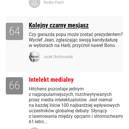
Teodor Ptach
Kolejny czarny mesjasz
64
Czy gwiazda popu może zostać prezydentem?
Wyclef Jean, zgłaszając swoją kandydaturę
w wyborach na Haiti, przyćmił nawet Bono.
Jacek Skolimowski
Intelekt medialny
66
Hitchens pozostaje jednym
z najpopularniejszych, rozchwytywanych
przez media intelektualistów. Jest niemal
na każdej liście 100 najbardziej wpływowych
uczestników globalnej debaty. Słynący
z lawirowania między opcjami i stronnictwami
61-letni...