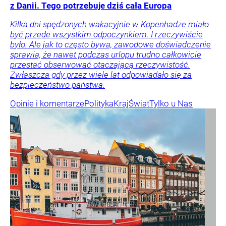
z Danii. Tego potrzebuje dziś cała Europa
Kilka dni spędzonych wakacyjnie w Kopenhadze miało
być przede wszystkim odpoczynkiem. I rzeczywiście
było. Ale jak to często bywa, zawodowe doświadczenie
sprawia, że nawet podczas urlopu trudno całkowicie
przestać obserwować otaczającą rzeczywistość.
Zwłaszcza gdy przez wiele lat odpowiadało się za
bezpieczeństwo państwa.
Opinie i komentarze
Polityka
Kraj
Świat
Tylko u Nas