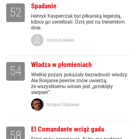
Spadanie
52
Henryk Kasperczak był piłkarską legendą,
kibice go uwielbiali. Dziś jest na trenerskim
dnie.
Cezary Kowalski
Władza w płomieniach
54
Wielkie pożary pokazały bezradność władzy.
Ale Rosjanie pewnie znów uwierzą,
że wszystkiemu winien jest „przeklęty
sierpień”.
Grzegorz Ślubowski
El Comandante wciąż gada
58