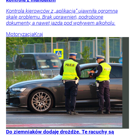
Kontrola kierowców z „aplikacją” ujawniła ogromną
skalę problemu. Brak uprawnień, podrobione
dokumenty, a nawet jazda pod wpływem alkoholu.
Motoryzacja
Kraj
Do ziemniaków dodaję drożdże. Te racuchy są