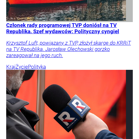
Członek rady programowej TVP doniósł na TV
Republika. Szef wydawców: Polityczny cyngiel
Krzysztof Luft, powiązany z TVP, złożył skargę do KRRiT
na TV Republika. Jarosław Olechowski gorzko
zareagował na jego ruch.
Kraj
Życie
Polityka