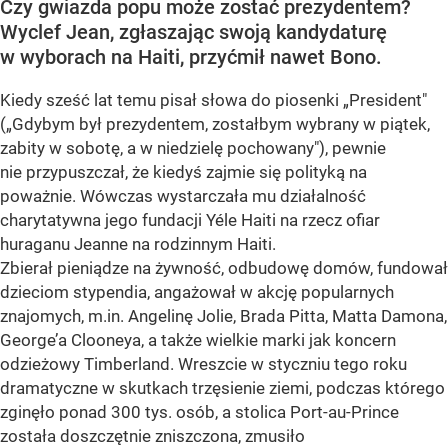
Czy gwiazda popu może zostać prezydentem?
Wyclef Jean, zgłaszając swoją kandydaturę
w wyborach na Haiti, przyćmił nawet Bono.
Kiedy sześć lat temu pisał słowa do piosenki „President"
(„Gdybym był prezydentem, zostałbym wybrany w piątek,
zabity w sobotę, a w niedzielę pochowany"), pewnie
nie przypuszczał, że kiedyś zajmie się polityką na
poważnie. Wówczas wystarczała mu działalność
charytatywna jego fundacji Yéle Haiti na rzecz ofiar
huraganu Jeanne na rodzinnym Haiti.
Zbierał pieniądze na żywność, odbudowę domów, fundował
dzieciom stypendia, angażował w akcję popularnych
znajomych, m.in. Angelinę Jolie, Brada Pitta, Matta Damona,
George’a Clooneya, a także wielkie marki jak koncern
odzieżowy Timberland. Wreszcie w styczniu tego roku
dramatyczne w skutkach trzęsienie ziemi, podczas którego
zginęło ponad 300 tys. osób, a stolica Port-au-Prince
została doszczętnie zniszczona, zmusiło