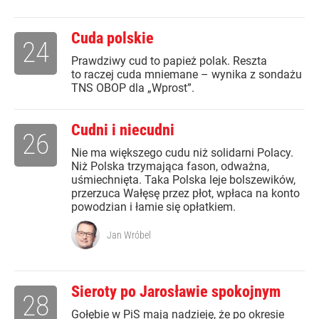
Cuda polskie
24
Prawdziwy cud to papież polak. Reszta
to raczej cuda mniemane – wynika z sondażu
TNS OBOP dla „Wprost”.
Cudni i niecudni
26
Nie ma większego cudu niż solidarni Polacy.
Niż Polska trzymająca fason, odważna,
uśmiechnięta. Taka Polska leje bolszewików,
przerzuca Wałęsę przez płot, wpłaca na konto
powodzian i łamie się opłatkiem.
Jan Wróbel
Sieroty po Jarosławie spokojnym
28
Gołębie w PiS mają nadzieję, że po okresie