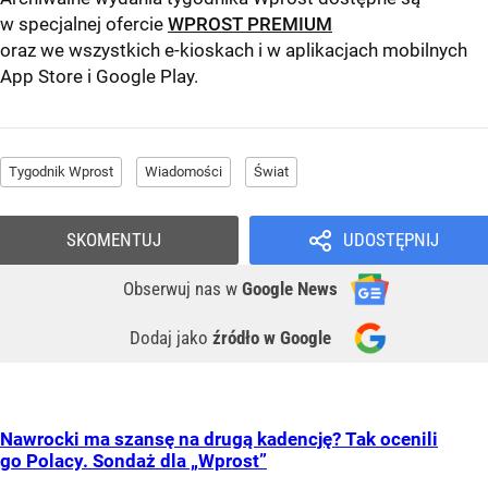
w specjalnej ofercie
WPROST PREMIUM
oraz we wszystkich e-kioskach i w aplikacjach mobilnych
App Store
i
Google Play
.
Tygodnik Wprost
Wiadomości
Świat
SKOMENTUJ
UDOSTĘPNIJ
Obserwuj nas
w
Google News
Dodaj jako
źródło w Google
Nawrocki ma szansę na drugą kadencję? Tak ocenili
go Polacy. Sondaż dla „Wprost”