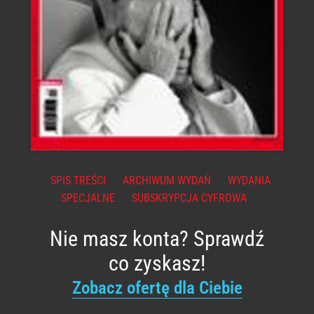
SPIS TREŚCI
ARCHIWUM WYDAŃ
WYDANIA
SPECJALNE
SUBSKRYPCJA CYFROWA
Nie masz konta? Sprawdź
co zyskasz!
Zobacz ofertę dla Ciebie