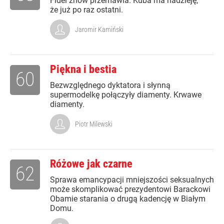
Fidel znów przemawia. Kuba ma nadzieję,
że już po raz ostatni.
Jaromir Kamiński
Piękna i bestia
60
Bezwzględnego dyktatora i słynną
supermodelkę połączyły diamenty. Krwawe
diamenty.
Piotr Milewski
Różowe jak czarne
62
Sprawa emancypacji mniejszości seksualnych
może skomplikować prezydentowi Barackowi
Obamie starania o drugą kadencję w Białym
Domu.