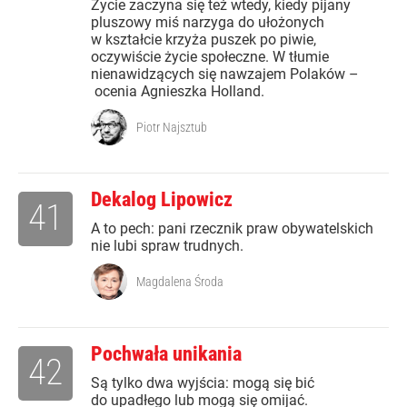
Życie zaczyna się też wtedy, kiedy pijany
pluszowy miś narzyga do ułożonych
w kształcie krzyża puszek po piwie,
oczywiście życie społeczne. W tłumie
nienawidzących się nawzajem Polaków –
ocenia Agnieszka Holland.
Piotr Najsztub
Dekalog Lipowicz
41
A to pech: pani rzecznik praw obywatelskich
nie lubi spraw trudnych.
Magdalena Środa
Pochwała unikania
42
Są tylko dwa wyjścia: mogą się bić
do upadłego lub mogą się omijać.