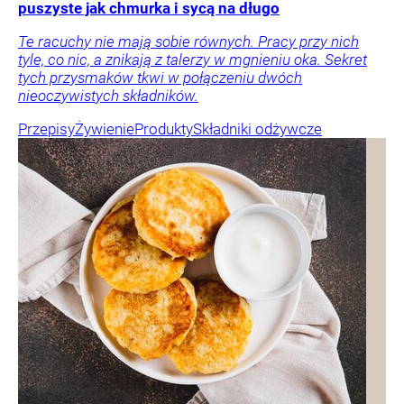
puszyste jak chmurka i sycą na długo
Te racuchy nie mają sobie równych. Pracy przy nich
tyle, co nic, a znikają z talerzy w mgnieniu oka. Sekret
tych przysmaków tkwi w połączeniu dwóch
nieoczywistych składników.
Przepisy
Żywienie
Produkty
Składniki odżywcze