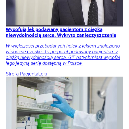
Wycofują lek podawany pacjentom z ciężką
niewydolnością serca. Wykryto zanieczyszczenia
W większości przebadanych fiolek z lekiem znaleziono
widoczne cząstki. To preparat podawany pacjentom z
ciężką niewydolnością serca. GIF natychmiast wycofał
jego jedyną serię dostępną w Polsce.
Strefa Pacjenta
Leki