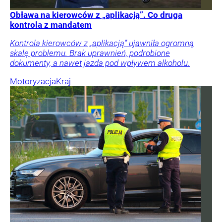
Obława na kierowców z „aplikacją”. Co druga
kontrola z mandatem
Kontrola kierowców z „aplikacją” ujawniła ogromną
skalę problemu. Brak uprawnień, podrobione
dokumenty, a nawet jazda pod wpływem alkoholu.
Motoryzacja
Kraj