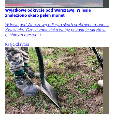
Wyjątkowe odkrycie pod Warszawą. W lesie
znaleziono skarb pełen monet
W lesie pod Warszawą odkryto skarb srebrnych monet z
XVII wieku. Część znaleziska wciąż pozostaje ukryta w
glinianym naczyniu.
Kraj
Odkrycia