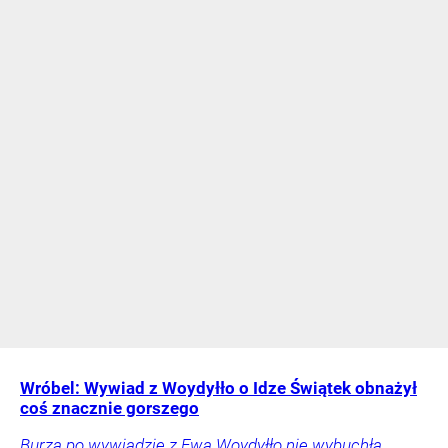
Wróbel: Wywiad z Woydyłło o Idze Świątek obnażył
coś znacznie gorszego
Burza po wywiadzie z Ewą Woydyłło nie wybuchła