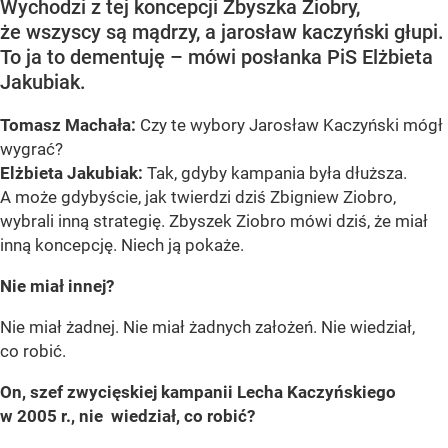
Wychodzi z tej koncepcji Zbyszka Ziobry,
że wszyscy są mądrzy, a jarosław kaczyński głupi.
To ja to dementuję – mówi posłanka PiS Elżbieta
Jakubiak.
Tomasz Machała:
Czy te wybory Jarosław Kaczyński mógł
wygrać?
Elżbieta Jakubiak:
Tak, gdyby kampania była dłuższa.
A może gdybyście, jak twierdzi dziś Zbigniew Ziobro,
wybrali inną strategię. Zbyszek Ziobro mówi dziś, że miał
inną koncepcję. Niech ją pokaże.
Nie miał innej?
Nie miał żadnej. Nie miał żadnych założeń. Nie wiedział,
co robić.
On, szef zwycięskiej kampanii Lecha Kaczyńskiego
w 2005 r., nie wiedział, co robić?