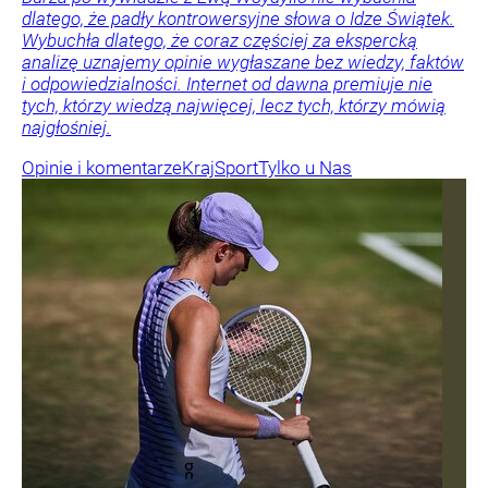
dlatego, że padły kontrowersyjne słowa o Idze Świątek.
Wybuchła dlatego, że coraz częściej za ekspercką
analizę uznajemy opinie wygłaszane bez wiedzy, faktów
i odpowiedzialności. Internet od dawna premiuje nie
tych, którzy wiedzą najwięcej, lecz tych, którzy mówią
najgłośniej.
Opinie i komentarze
Kraj
Sport
Tylko u Nas