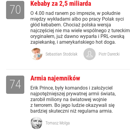
Kebaby za 2,5 miliarda
70
O 4.00 nad ranem po imprezie, w południe
między wykładami albo po pracy Polak syci
głód kebabem. Chociaż polska wersja
najczęściej nie ma wiele wspólnego z tureckim
oryginałem, już dawno wyparła i PRL-owską
zapiekankę, i amerykańskiego hot doga.
Sebastian Stodolak
Piotr Darecki
Armia najemników
74
Erik Prince, były komandos i założyciel
najpotężniejszej prywatnej armii świata,
zarobił miliony na światowej wojnie
z terrorem. Bo jego ludzie okazywali się
bardziej skuteczni niż regularna armia.
Tomasz Molga