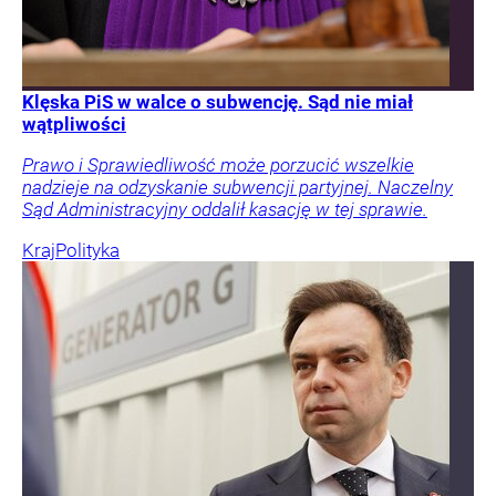
Klęska PiS w walce o subwencję. Sąd nie miał
wątpliwości
Prawo i Sprawiedliwość może porzucić wszelkie
nadzieje na odzyskanie subwencji partyjnej. Naczelny
Sąd Administracyjny oddalił kasację w tej sprawie.
Kraj
Polityka