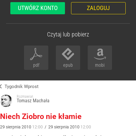
UTWÓRZ KONTO
ZALOGUJ
Czytaj lub pobierz
pdf
epub
mobi
Tygodnik Wprost
Rozmawiał:
Tomasz Machała
Niech Ziobro nie kłamie
29
sierpnia
2010
12:00
/
29
sierpnia
2010
12:00