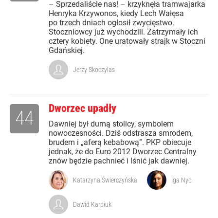
– Sprzedaliście nas! – krzyknęła tramwajarka
Henryka Krzywonos, kiedy Lech Wałęsa
po trzech dniach ogłosił zwycięstwo.
Stoczniowcy już wychodzili. Zatrzymały ich
cztery kobiety. One uratowały strajk w Stoczni
Gdańskiej.
Jerzy Skoczylas
Dworzec upadły
44
Dawniej był dumą stolicy, symbolem
nowoczesności. Dziś odstrasza smrodem,
brudem i „aferą kebabową”. PKP obiecuje
jednak, że do Euro 2012 Dworzec Centralny
znów będzie pachnieć i lśnić jak dawniej.
Katarzyna Świerczyńska
Iga Nyc
Dawid Karpiuk