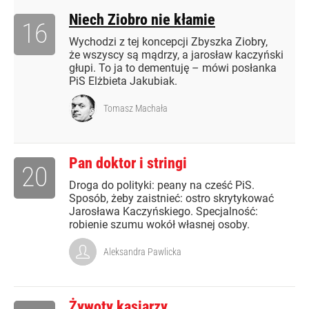
Niech Ziobro nie kłamie
16
Wychodzi z tej koncepcji Zbyszka Ziobry,
że wszyscy są mądrzy, a jarosław kaczyński
głupi. To ja to dementuję – mówi posłanka
PiS Elżbieta Jakubiak.
Tomasz Machała
Pan doktor i stringi
20
Droga do polityki: peany na cześć PiS.
Sposób, żeby zaistnieć: ostro skrytykować
Jarosława Kaczyńskiego. Specjalność:
robienie szumu wokół własnej osoby.
Aleksandra Pawlicka
Żywoty kasiarzy