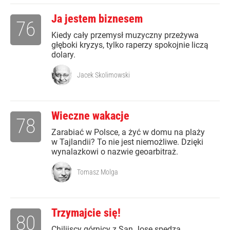
Ja jestem biznesem
76
Kiedy cały przemysł muzyczny przeżywa
głęboki kryzys, tylko raperzy spokojnie liczą
dolary.
Jacek Skolimowski
Wieczne wakacje
78
Zarabiać w Polsce, a żyć w domu na plaży
w Tajlandii? To nie jest niemożliwe. Dzięki
wynalazkowi o nazwie geoarbitraż.
Tomasz Molga
Trzymajcie się!
80
Chilijscy górnicy z San Jose spędzą