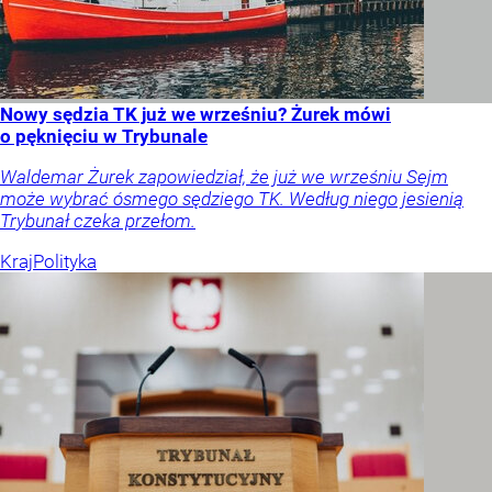
Nowy sędzia TK już we wrześniu? Żurek mówi
o pęknięciu w Trybunale
Waldemar Żurek zapowiedział, że już we wrześniu Sejm
może wybrać ósmego sędziego TK. Według niego jesienią
Trybunał czeka przełom.
Kraj
Polityka