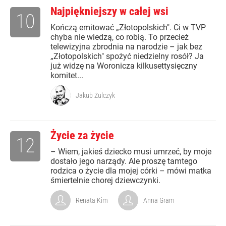
Najpiękniejszy w całej wsi
10
Kończą emitować „Złotopolskich". Ci w TVP
chyba nie wiedzą, co robią. To przecież
telewizyjna zbrodnia na narodzie – jak bez
„Złotopolskich" spożyć niedzielny rosół? Ja
już widzę na Woronicza kilkusettysięczny
komitet...
Jakub Żulczyk
Życie za życie
12
– Wiem, jakieś dziecko musi umrzeć, by moje
dostało jego narządy. Ale proszę tamtego
rodzica o życie dla mojej córki – mówi matka
śmiertelnie chorej dziewczynki.
Renata Kim
Anna Gram