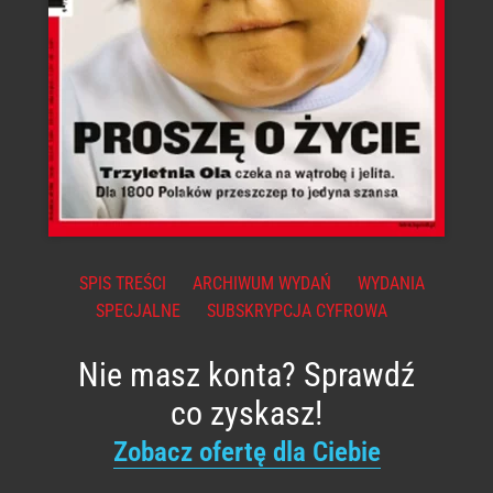
SPIS TREŚCI
ARCHIWUM WYDAŃ
WYDANIA
SPECJALNE
SUBSKRYPCJA CYFROWA
Nie masz konta? Sprawdź
co zyskasz!
Zobacz ofertę dla Ciebie