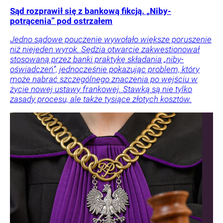
Sąd rozprawił się z bankową fikcją. „Niby-
potrącenia” pod ostrzałem
Jedno sądowe pouczenie wywołało większe poruszenie
niż niejeden wyrok. Sędzia otwarcie zakwestionował
stosowaną przez banki praktykę składania „niby-
oświadczeń”, jednocześnie pokazując problem, który
może nabrać szczególnego znaczenia po wejściu w
życie nowej ustawy frankowej. Stawką są nie tylko
zasady procesu, ale także tysiące złotych kosztów.