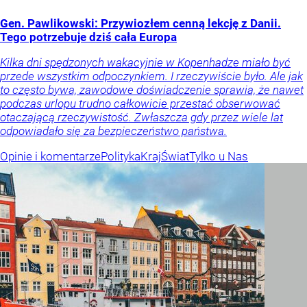
Gen. Pawlikowski: Przywiozłem cenną lekcję z Danii.
Tego potrzebuje dziś cała Europa
Kilka dni spędzonych wakacyjnie w Kopenhadze miało być
przede wszystkim odpoczynkiem. I rzeczywiście było. Ale jak
to często bywa, zawodowe doświadczenie sprawia, że nawet
podczas urlopu trudno całkowicie przestać obserwować
otaczającą rzeczywistość. Zwłaszcza gdy przez wiele lat
odpowiadało się za bezpieczeństwo państwa.
Opinie i komentarze
Polityka
Kraj
Świat
Tylko u Nas