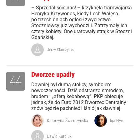
– Sprzedaliście nas! – krzyknęła tramwajarka
Henryka Krzywonos, kiedy Lech Wałęsa
po trzech dniach ogłosił zwycięstwo.
Stoczniowcy już wychodzili. Zatrzymały ich
cztery kobiety. One uratowały strajk w Stoczni
Gdańskiej.
Jerzy Skoczylas
Dworzec upadły
44
Dawniej był dumą stolicy, symbolem
nowoczesności. Dziś odstrasza smrodem,
brudem i „aferą kebabową”. PKP obiecuje
jednak, że do Euro 2012 Dworzec Centralny
znów będzie pachnieć i lśnić jak dawniej.
Katarzyna Świerczyńska
Iga Nyc
Dawid Karpiuk