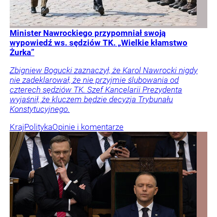
Minister Nawrockiego przypomniał swoją
wypowiedź ws. sędziów TK. „Wielkie kłamstwo
Żurka”
Zbigniew Bogucki zaznaczył, że Karol Nawrocki nigdy
nie zadeklarował, że nie przyjmie ślubowania od
czterech sędziów TK. Szef Kancelarii Prezydenta
wyjaśnił, że kluczem będzie decyzja Trybunału
Konstytucyjnego.
Kraj
Polityka
Opinie i komentarze