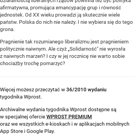
działalnością liberalnych rządów powinna też być polityka
afirmatywna, promująca emancypację grup i równość
jednostek. Od XX wieku prowadzi ją skutecznie wiele
państw. Polska do nich nie należy. I nie wybiera się do tego
grona.
Pragnienie tak rozumianego liberalizmu jest pragnieniem
politycznie naiwnym. Ale czyż „Solidarność" nie wyrosła
z naiwnych marzeń? I czy w jej rocznicę nie warto sobie
chociażby trochę pomarzyć?
Więcej możesz przeczytać w
36/2010 wydaniu
tygodnika Wprost
.
Archiwalne wydania tygodnika Wprost dostępne są
w specjalnej ofercie
WPROST PREMIUM
oraz we wszystkich e-kioskach i w aplikacjach mobilnych
App Store
i
Google Play
.