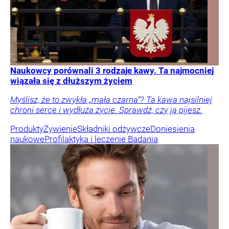
Naukowcy porównali 3 rodzaje kawy. Ta najmocniej
wiązała się z dłuższym życiem
Myślisz, że to zwykła „mała czarna”? Ta kawa najsilniej
chroni serce i wydłuża życie. Sprawdź, czy ją pijesz.
Produkty
Żywienie
Składniki odżywcze
Doniesienia
naukowe
Profilaktyka i leczenie
Badania