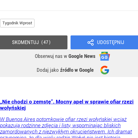
Tygodnik Wprost
SKOMENTUJ
UDOSTĘPNIJ
47
Obserwuj nas
w
Google News
Dodaj jako
źródło w Google
„Nie chodzi o zemstę”. Mocny apel w sprawie ofiar rzezi
wołyńskiej
W Buenos Aires potomkowie ofiar rzezi wołyńskiej wciąż
pokazują rodzinne zdjęcia i listy, wspominając bliskich
zamordowanych z niezwykłym okrucieństwem. Ich dramat
przypomina, że dla wielu rodzin Wołyń nie jest historią