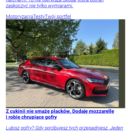
zaskoczyć nie tylko wymiarami.
Motoryzacja
Testy
Twój portfel
Z cukinii nie smażę placków. Dodaję mozzarellę
i robię chrupiące gofry
Lubisz gofry? Gdy spróbujesz tych przepadniesz. Jeden