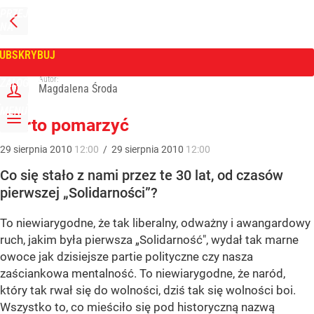
PRZEJDŹ
NA
WPROST
STRONĘ
GŁÓWNĄ
UBSKRYBUJ
Tygodnik Wprost
Autor:
ZALOGUJ
Magdalena Środa
MENU
Warto pomarzyć
29
sierpnia
2010
12:00
/
29
sierpnia
2010
12:00
Co się stało z nami przez te 30 lat, od czasów
pierwszej „Solidarności”?
To niewiarygodne, że tak liberalny, odważny i awangardowy
ruch, jakim była pierwsza „Solidarność", wydał tak marne
owoce jak dzisiejsze partie polityczne czy nasza
zaściankowa mentalność. To niewiarygodne, że naród,
który tak rwał się do wolności, dziś tak się wolności boi.
Wszystko to, co mieściło się pod historyczną nazwą