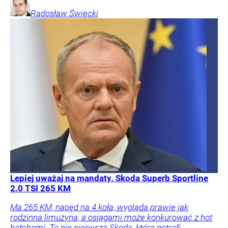
Radosław
Święcki
Lepiej uważaj na mandaty. Skoda Superb Sportline
2.0 TSI 265 KM
Ma 265 KM, napęd na 4 koła, wygląda prawie jak
rodzinna limuzyna, a osiągami może konkurować z hot
hatchami. To nie pierwsza Skoda, która potrafi