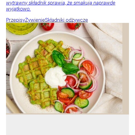
wytrawny składnik sprawia, że smakują naprawdę
wyjątkowo.
Przepisy
Żywienie
Składniki odżywcze