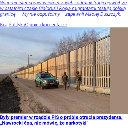
Wiceminister spraw wewnętrznych i administracji ujawnił, że
w ostatnim czasie Białoruś i Rosja migrantami testują polską
granicę. – My nie odpuścimy – zapewnił Maciej Duszczyk.
Kraj
Polityka
Opinie i komentarze
Były premier w rządzie PiS o próbie otrucia prezydenta.
„Nawrocki ćpa, nie mówię, że narkotyki”