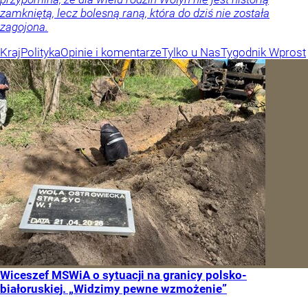
zamkniętą, lecz bolesną raną, która do dziś nie została
zagojona.
Kraj
Polityka
Opinie i komentarze
Tylko u Nas
Tygodnik Wprost
Wiceszef MSWiA o sytuacji na granicy polsko-
białoruskiej. „Widzimy pewne wzmożenie”