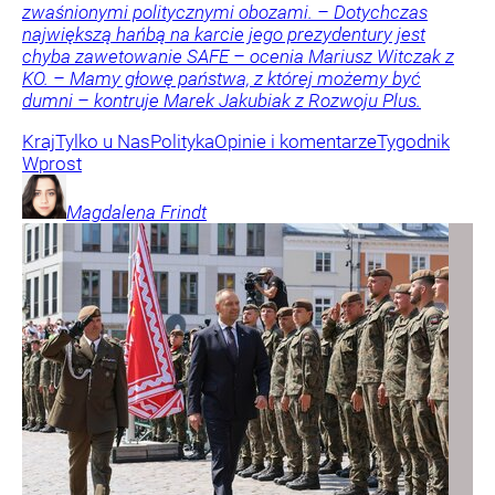
zwaśnionymi politycznymi obozami. – Dotychczas
największą hańbą na karcie jego prezydentury jest
chyba zawetowanie SAFE – ocenia Mariusz Witczak z
KO. – Mamy głowę państwa, z której możemy być
dumni – kontruje Marek Jakubiak z Rozwoju Plus.
Kraj
Tylko u Nas
Polityka
Opinie i komentarze
Tygodnik
Wprost
Magdalena
Frindt