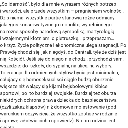
„Solidarność", było dla mnie wyrazem różnych potrzeb
i wartości, ale przede wszystkim – pragnieniem wolności.
Dziś niemal wszystkie partie stanowią różne odmiany
jakiegoś konserwatywnego monolitu, wypełnionego
na różne sposoby narodową symboliką, martyrologią
i wzajemnymi kłótniami o pietruszkę… przepraszam…
o krzyż. Życie polityczne i ekonomiczne ulega stagnacji. Po
Prawdę chodzi się, jak niegdyś, do Centrali, tyle że dziś jest
nią Kościół. Jeśli się do niego nie chodzi, przychodzi sam,
wszędzie: do szkoły, do sypialni, na ulice, na wybory.
Tolerancja dla odmiennych stylów bycia jest minimalna;
całujący się homoseksualiści ciągle budzą oburzenie
większe niż walący się kijami bejsbolowymi kibice
sportowi, bo to bardziej swojskie. Bardziej też oburza
niektórych ochrona prawa dziecka do bezpieczeństwa
(czyli zakaz klapsów) niż domowe molestowanie (pod
warunkiem oczywiście, że wszystko zostaje w rodzinie
i sprawę załatwia cicha spowiedź). No bo rodzina jest
święta.