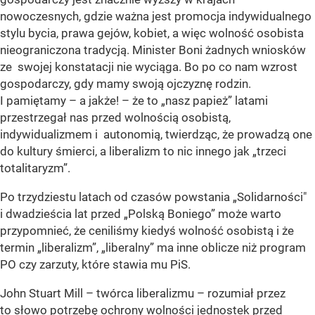
nowoczesnych, gdzie ważna jest promocja indywidualnego
stylu bycia, prawa gejów, kobiet, a więc wolność osobista
nieograniczona tradycją. Minister Boni żadnych wniosków
ze swojej konstatacji nie wyciąga. Bo po co nam wzrost
gospodarczy, gdy mamy swoją ojczyznę rodzin.
I pamiętamy – a jakże! – że to „nasz papież” latami
przestrzegał nas przed wolnością osobistą,
indywidualizmem i autonomią, twierdząc, że prowadzą one
do kultury śmierci, a liberalizm to nic innego jak „trzeci
totalitaryzm”.
Po trzydziestu latach od czasów powstania „Solidarności"
i dwadzieścia lat przed „Polską Boniego” może warto
przypomnieć, że ceniliśmy kiedyś wolność osobistą i że
termin „liberalizm”, „liberalny” ma inne oblicze niż program
PO czy zarzuty, które stawia mu PiS.
John Stuart Mill – twórca liberalizmu – rozumiał przez
to słowo potrzebę ochrony wolności jednostek przed