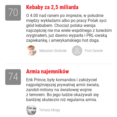
Kebaby za 2,5 miliarda
70
O 4.00 nad ranem po imprezie, w południe
między wykładami albo po pracy Polak syci
głód kebabem. Chociaż polska wersja
najczęściej nie ma wiele wspólnego z tureckim
oryginałem, już dawno wyparła i PRL-owską
zapiekankę, i amerykańskiego hot doga.
Sebastian Stodolak
Piotr Darecki
Armia najemników
74
Erik Prince, były komandos i założyciel
najpotężniejszej prywatnej armii świata,
zarobił miliony na światowej wojnie
z terrorem. Bo jego ludzie okazywali się
bardziej skuteczni niż regularna armia.
Tomasz Molga