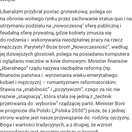
Liberalizm przybrał postać groteskową: polega on
na obronie wolnego rynku przez zachowanie status quo i na
utrzymaniu podziału na „nowoczesną" sferę publiczną i
feudalną sferę prywatną, gdzie kobiety zmusza się
do rodzenia i wykonywania nieodpłatnej pracy na rzecz
mężczyzn. Parytety? Boże broń! „Nowoczesność”, według
jej dzisiejszych głosicieli, polega na posiadaniu komputera
i oglądaniu meczów w kinie domowym. Minister finansów
„liberalnego” rządu nazywa niezbędne reformy (np.
finansów państwa i wyrównania wieku emerytalnego
kobiet i mężczyzn) – romantyzmem reformatorskim.
Stawia na „stabilność” i „pozytywizm”, czego za nic nie
nazwie „stagnacją”, która stała się jedną z „technik
przetrwania do wyborów” rządzącej partii. Minister Boni
w prognozie dla Polski („Polska 2030”) pisze, że z jednej
strony ważne jest nasze przywiązanie do rodziny, ojczyzny,
Boga i wartości tradycyjnych, a z drugiej, że wzrost
gospodarczy jest znacznie wyższy w krajach