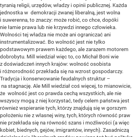
tyranią religii, urzędów, władzy i opinii publicznej. Każda
jednostka w demokracji zwanej liberalną, jest wolna
i suwerenna, to znaczy: może robić, co chce, dopóki
nie łamie prawa lub nie krzywdzi innego człowieka.
Wolności tej władza nie może ani ograniczać ani
instrumentalizować. Bo wolność jest nie tylko
podstawowym prawem każdego, ale zarazem motorem
dobrobytu. Mill wiedział więc to, co Michał Boni wie
z doświadczeń innych krajów: wolność osobista
i różnorodność przekłada się na wzrost gospodarczy.
Tradycja i konserwowanie feudalnych struktur –
na stagnację. Ale Mill wiedział coś więcej, to mianowicie,
że wolność jest co prawda cechą wszystkich, ale nie
wszyscy mogą z niej korzystać, tedy celem państwa jest
również wspieranie tych, którzy znajdują się w gorszym
położeniu nie z własnej winy, tych, których równość praw
nie przekłada się na równość szans i możliwości (a więc
kobiet, biednych, gejów, imigrantów, innych). Zasadniczą