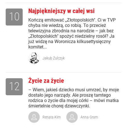
Najpiękniejszy w całej wsi
10
Kończą emitować „Złotopolskich". Ci w TVP
chyba nie wiedzą, co robią. To przecież
telewizyjna zbrodnia na narodzie – jak bez
„Złotopolskich" spożyć niedzielny rosół? Ja
już widzę na Woronicza kilkusettysięczny
komitet...
Jakub Żulczyk
Życie za życie
12
– Wiem, jakieś dziecko musi umrzeć, by moje
dostało jego narządy. Ale proszę tamtego
rodzica o życie dla mojej córki – mówi matka
śmiertelnie chorej dziewczynki.
Renata Kim
Anna Gram