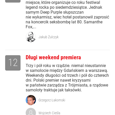
miejsce, które organizuje co roku festiwal
legend rocka po siedemdziesiątce. Jednak
samym Deep Purple słupszczan
nie wykarmisz, wiec hotel postanowił zaprosić
na koncercik seksbombę lat 80. Samanthe
Fox,...
Jakub Żulczyk
Długi weekend premiera
12
Trzy i pół roku w rządzie. niemal nieustannie
w samolocie między Gdańskiem a warszawą.
Weekendy długości od trzech i pół do czterech
dni. Polski premier nawet kryzysami
w państwie zarządza z Trójmiasta, a rządowe
samoloty traktuje jak taksówki.
Grzegorz Łakomski
Wojciech Cieśla