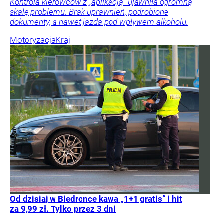
Kontrola kierowców z „aplikacją” ujawniła ogromną
skalę problemu. Brak uprawnień, podrobione
dokumenty, a nawet jazda pod wpływem alkoholu.
Motoryzacja
Kraj
Od dzisiaj w Biedronce kawa „1+1 gratis” i hit
za 9,99 zł. Tylko przez 3 dni