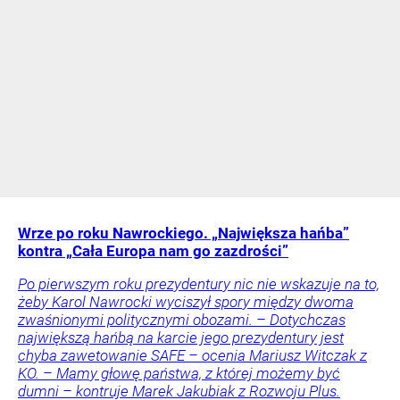
Wrze po roku Nawrockiego. „Największa hańba”
kontra „Cała Europa nam go zazdrości”
Po pierwszym roku prezydentury nic nie wskazuje na to,
żeby Karol Nawrocki wyciszył spory między dwoma
zwaśnionymi politycznymi obozami. – Dotychczas
największą hańbą na karcie jego prezydentury jest
chyba zawetowanie SAFE – ocenia Mariusz Witczak z
KO. – Mamy głowę państwa, z której możemy być
dumni – kontruje Marek Jakubiak z Rozwoju Plus.