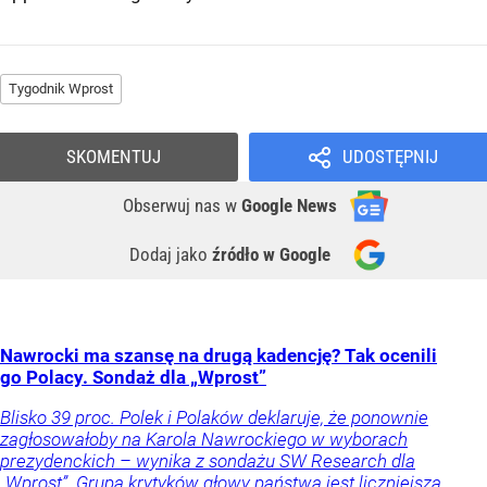
Tygodnik Wprost
SKOMENTUJ
UDOSTĘPNIJ
Obserwuj nas
w
Google News
Dodaj jako
źródło w Google
Nawrocki ma szansę na drugą kadencję? Tak ocenili
go Polacy. Sondaż dla „Wprost”
Blisko 39 proc. Polek i Polaków deklaruje, że ponownie
zagłosowałoby na Karola Nawrockiego w wyborach
prezydenckich – wynika z sondażu SW Research dla
„Wprost”. Grupa krytyków głowy państwa jest liczniejsza.