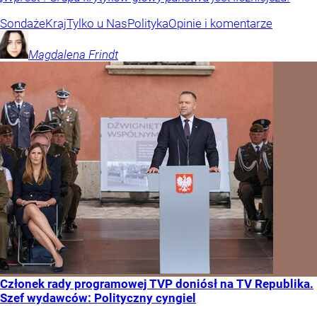
Sondaże
Kraj
Tylko u Nas
Polityka
Opinie i komentarze
Magdalena
Frindt
Członek rady programowej TVP doniósł na TV Republika.
Szef wydawców: Polityczny cyngiel