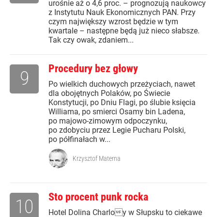
urośnie aż o 4,6 proc. – prognozują naukowcy
z Instytutu Nauk Ekonomicznych PAN. Przy
czym największy wzrost będzie w tym
kwartale – następne będą już nieco słabsze.
Tak czy owak, zdaniem...
Procedury bez głowy
9
Po wielkich duchowych przeżyciach, nawet
dla obojętnych Polaków, po Świecie
Konstytucji, po Dniu Flagi, po ślubie księcia
Williama, po smierci Osamy bin Ladena,
po majowo-zimowym odpoczynku,
po zdobyciu przez Legie Pucharu Polski,
po półfinałach w...
Krzysztof Materna
Sto procent punk rocka
10
Hotel Dolina Charloy w Słupsku to ciekawe