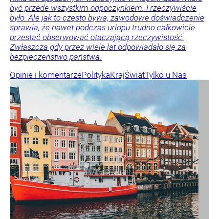
być przede wszystkim odpoczynkiem. I rzeczywiście
było. Ale jak to często bywa, zawodowe doświadczenie
sprawia, że nawet podczas urlopu trudno całkowicie
przestać obserwować otaczającą rzeczywistość.
Zwłaszcza gdy przez wiele lat odpowiadało się za
bezpieczeństwo państwa.
Opinie i komentarze
Polityka
Kraj
Świat
Tylko u Nas