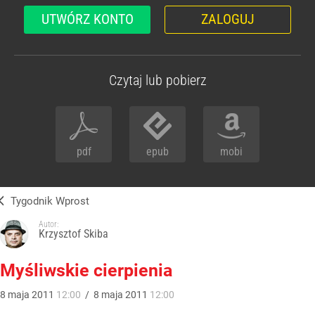
UTWÓRZ KONTO
ZALOGUJ
Czytaj lub pobierz
pdf
epub
mobi
Tygodnik Wprost
Autor:
Krzysztof Skiba
Myśliwskie cierpienia
8
maja
2011
12:00
/
8
maja
2011
12:00