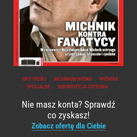
SPIS TREŚCI
ARCHIWUM WYDAŃ
WYDANIA
SPECJALNE
SUBSKRYPCJA CYFROWA
Nie masz konta? Sprawdź
co zyskasz!
Zobacz ofertę dla Ciebie