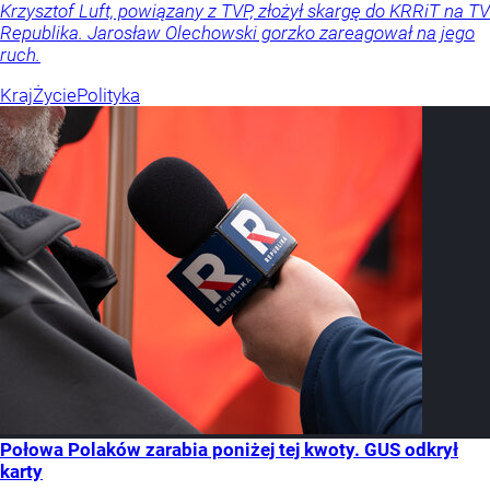
Krzysztof Luft, powiązany z TVP, złożył skargę do KRRiT na TV
Republika. Jarosław Olechowski gorzko zareagował na jego
ruch.
Kraj
Życie
Polityka
Połowa Polaków zarabia poniżej tej kwoty. GUS odkrył
karty