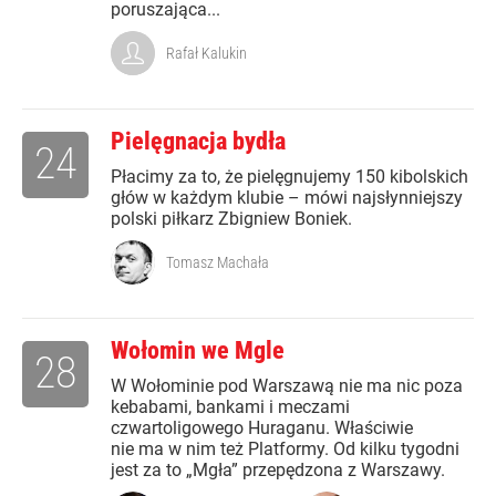
poruszająca...
Rafał Kalukin
Pielęgnacja bydła
24
Płacimy za to, że pielęgnujemy 150 kibolskich
głów w każdym klubie – mówi najsłynniejszy
polski piłkarz Zbigniew Boniek.
Tomasz Machała
Wołomin we Mgle
28
W Wołominie pod Warszawą nie ma nic poza
kebabami, bankami i meczami
czwartoligowego Huraganu. Właściwie
nie ma w nim też Platformy. Od kilku tygodni
jest za to „Mgła” przepędzona z Warszawy.