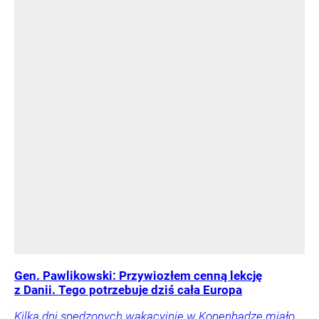
Gen. Pawlikowski: Przywiozłem cenną lekcję
z Danii. Tego potrzebuje dziś cała Europa
Kilka dni spędzonych wakacyjnie w Kopenhadze miało