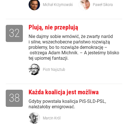
Michał Krzymowski
Paweł Sikora
Plują, nie przeplują
32
Nie dajmy sobie wmówić, że zwarty naród
i silne, wszechobecne państwo rozwiążą
problemy, bo to rozwiąże demokrację –
ostrzega Adam Michnik. – A jesteśmy blisko
tej upiornej fantazji.
Piotr Najsztub
Każda koalicja jest możliwa
38
Gdyby powstała koalicja PiS-SLD-PSL,
należałoby emigrować.
Marcin Król