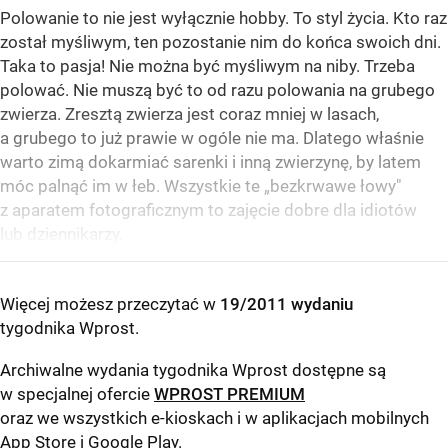
Polowanie to nie jest wyłącznie hobby. To styl życia. Kto raz
został myśliwym, ten pozostanie nim do końca swoich dni.
Taka to pasja! Nie można być myśliwym na niby. Trzeba
polować. Nie muszą być to od razu polowania na grubego
zwierza. Zresztą zwierza jest coraz mniej w lasach,
a grubego to już prawie w ogóle nie ma. Dlatego właśnie
warto zimą dokarmiać sarenki i inną zwierzynę, by latem
móc palnąć im w łeb. Wszystkie te „bezkrwawe łowy"
z aparatem fotograficznym to zajęcie dobre dla idiotów
lub dziennikarzy.
Więcej możesz przeczytać w
19/2011 wydaniu
tygodnika Wprost
.
Archiwalne wydania tygodnika Wprost dostępne są
w specjalnej ofercie
WPROST PREMIUM
oraz we wszystkich e-kioskach i w aplikacjach mobilnych
App Store
i
Google Play
.