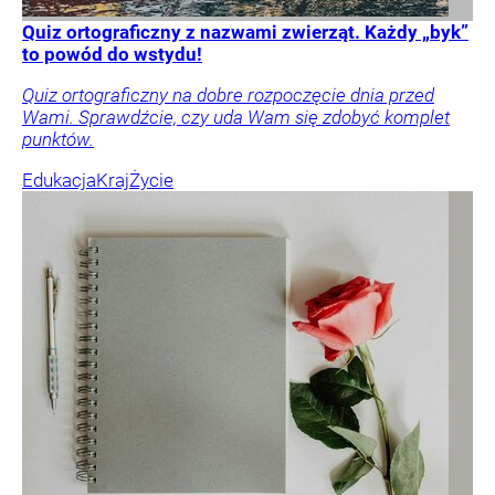
Quiz ortograficzny z nazwami zwierząt. Każdy „byk”
to powód do wstydu!
Quiz ortograficzny na dobre rozpoczęcie dnia przed
Wami. Sprawdźcie, czy uda Wam się zdobyć komplet
punktów.
Edukacja
Kraj
Życie