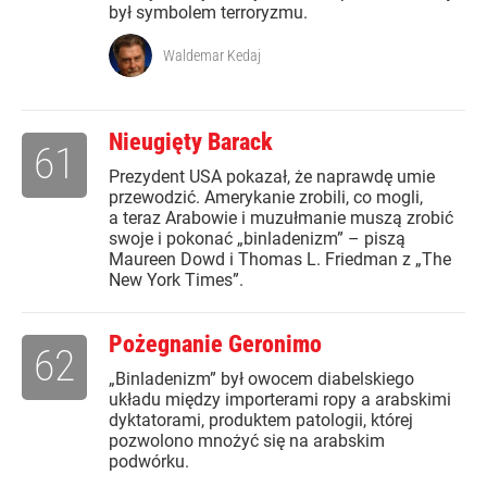
był symbolem terroryzmu.
Waldemar Kedaj
Nieugięty Barack
61
Prezydent USA pokazał, że naprawdę umie
przewodzić. Amerykanie zrobili, co mogli,
a teraz Arabowie i muzułmanie muszą zrobić
swoje i pokonać „binladenizm” – piszą
Maureen Dowd i Thomas L. Friedman z „The
New York Times”.
Pożegnanie Geronimo
62
„Binladenizm” był owocem diabelskiego
układu między importerami ropy a arabskimi
dyktatorami, produktem patologii, której
pozwolono mnożyć się na arabskim
podwórku.