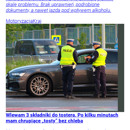
skalę problemu. Brak uprawnień, podrobione
dokumenty, a nawet jazda pod wpływem alkoholu.
Motoryzacja
Kraj
Wlewam 3 składniki do tostera. Po kilku minutach
mam chrupiące „tosty” bez chleba