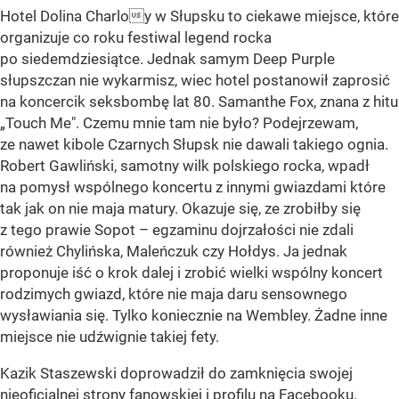
Hotel Dolina Charloy w Słupsku to ciekawe miejsce, które
organizuje co roku festiwal legend rocka
po siedemdziesiątce. Jednak samym Deep Purple
słupszczan nie wykarmisz, wiec hotel postanowił zaprosić
na koncercik seksbombę lat 80. Samanthe Fox, znana z hitu
„Touch Me". Czemu mnie tam nie było? Podejrzewam,
ze nawet kibole Czarnych Słupsk nie dawali takiego ognia.
Robert Gawliński, samotny wilk polskiego rocka, wpadł
na pomysł wspólnego koncertu z innymi gwiazdami które
tak jak on nie maja matury. Okazuje się, ze zrobiłby się
z tego prawie Sopot – egzaminu dojrzałości nie zdali
również Chylińska, Maleńczuk czy Hołdys. Ja jednak
proponuje iść o krok dalej i zrobić wielki wspólny koncert
rodzimych gwiazd, które nie maja daru sensownego
wysławiania się. Tylko koniecznie na Wembley. Żadne inne
miejsce nie udźwignie takiej fety.
Kazik Staszewski doprowadził do zamknięcia swojej
nieoficjalnej strony fanowskiej i profilu na Facebooku.