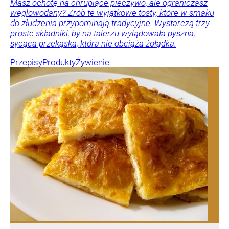
Masz ochotę na chrupiące pieczywo, ale ograniczasz
węglowodany? Zrób te wyjątkowe tosty, które w smaku
do złudzenia przypominają tradycyjne. Wystarczą trzy
proste składniki, by na talerzu wylądowała pyszna,
sycąca przekąska, która nie obciąża żołądka.
Przepisy
Produkty
Żywienie