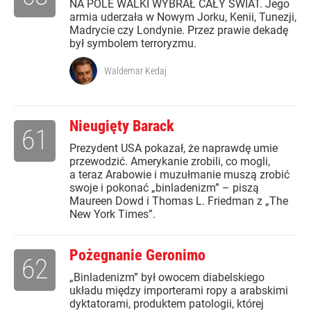
NA POLE WALKI WYBRAŁ CAŁY ŚWIAT. Jego
armia uderzała w Nowym Jorku, Kenii, Tunezji,
Madrycie czy Londynie. Przez prawie dekadę
był symbolem terroryzmu.
Waldemar Kedaj
Nieugięty Barack
61
Prezydent USA pokazał, że naprawdę umie
przewodzić. Amerykanie zrobili, co mogli,
a teraz Arabowie i muzułmanie muszą zrobić
swoje i pokonać „binladenizm” – piszą
Maureen Dowd i Thomas L. Friedman z „The
New York Times”.
Pożegnanie Geronimo
62
„Binladenizm” był owocem diabelskiego
układu między importerami ropy a arabskimi
dyktatorami, produktem patologii, której