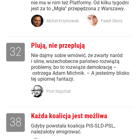
nie ma w nim też Platformy. Od kilku tygodni
jest za to „Mgła” przepędzona z Warszawy.
Michał Krzymowski
Paweł Sikora
Plują, nie przeplują
32
Nie dajmy sobie wmówić, że zwarty naród
i silne, wszechobecne państwo rozwiążą
problemy, bo to rozwiąże demokrację –
ostrzega Adam Michnik. – A jesteśmy blisko
tej upiornej fantazji.
Piotr Najsztub
Każda koalicja jest możliwa
38
Gdyby powstała koalicja PiS-SLD-PSL,
należałoby emigrować.