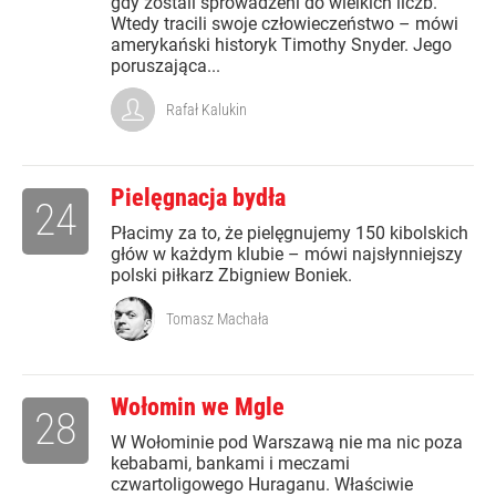
gdy zostali sprowadzeni do wielkich liczb.
Wtedy tracili swoje człowieczeństwo – mówi
amerykański historyk Timothy Snyder. Jego
poruszająca...
Rafał Kalukin
Pielęgnacja bydła
24
Płacimy za to, że pielęgnujemy 150 kibolskich
głów w każdym klubie – mówi najsłynniejszy
polski piłkarz Zbigniew Boniek.
Tomasz Machała
Wołomin we Mgle
28
W Wołominie pod Warszawą nie ma nic poza
kebabami, bankami i meczami
czwartoligowego Huraganu. Właściwie