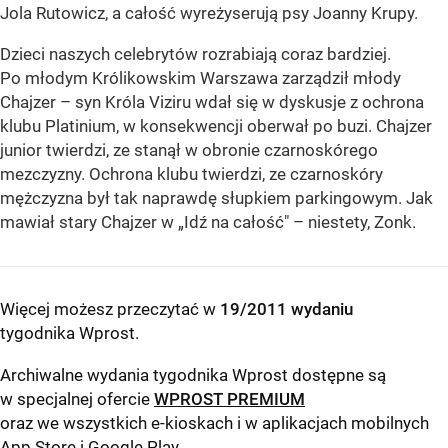
Jola Rutowicz, a całość wyreżyserują psy Joanny Krupy.
Dzieci naszych celebrytów rozrabiają coraz bardziej.
Po młodym Królikowskim Warszawa zarządził młody
Chajzer – syn Króla Viziru wdał się w dyskusje z ochrona
klubu Platinium, w konsekwencji oberwał po buzi. Chajzer
junior twierdzi, ze stanął w obronie czarnoskórego
mezczyzny. Ochrona klubu twierdzi, ze czarnoskóry
mężczyzna był tak naprawdę słupkiem parkingowym. Jak
mawiał stary Chajzer w „Idź na całość" – niestety, Zonk.
Więcej możesz przeczytać w
19/2011 wydaniu
tygodnika Wprost
.
Archiwalne wydania tygodnika Wprost dostępne są
w specjalnej ofercie
WPROST PREMIUM
oraz we wszystkich e-kioskach i w aplikacjach mobilnych
App Store
i
Google Play
.