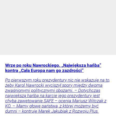
Wrze po roku Nawrockiego. „Największa hańba”
kontra „Cała Europa nam go zazdrości”
Po pierwszym roku prezydentury nic nie wskazuje na to,
żeby Karol Nawrocki wyciszył spory między dwoma
zwaśnionymi politycznymi obozami. – Dotychczas
największą hańbą na karcie jego prezydentury jest
chyba zawetowanie SAFE – ocenia Mariusz Witczak z
KO. – Mamy głowę państwa, z której możemy być
dumni – kontruje Marek Jakubiak z Rozwoju Plus.