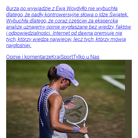
Burza po wywiadzie z Ewą Woydyłło nie wybuchła
dlatego, że padły kontrowersyjne słowa o Idze Świątek.
Wybuchła dlatego, że coraz częściej za ekspercką
analizę uznajemy opinie wygłaszane bez wiedzy, faktów
i odpowiedzialności. Internet od dawna premiuje nie
tych, którzy wiedzą najwięcej, lecz tych, którzy mówią
najgłośniej.
Opinie i komentarze
Kraj
Sport
Tylko u Nas