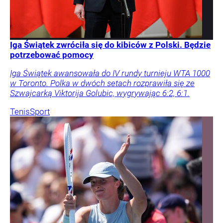
Iga Świątek zwróciła się do kibiców z Polski. Będzie
potrzebować pomocy
Iga Świątek awansowała do IV rundy turnieju WTA 1000
w Toronto. Polka w dwóch setach rozprawiła się ze
Szwajcarką Viktorija Golubic, wygrywając 6:2, 6:1.
Tenis
Sport