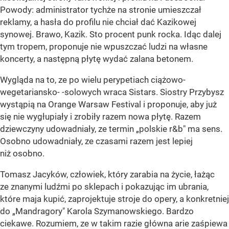
Powody: administrator tychże na stronie umieszczał
reklamy, a hasła do profilu nie chciał dać Kazikowej
synowej. Brawo, Kazik. Sto procent punk rocka. Idąc dalej
tym tropem, proponuje nie wpuszczać ludzi na własne
koncerty, a następną płytę wydać zalana betonem.
Wygląda na to, ze po wielu perypetiach ciążowo-
wegetariansko- -solowych wraca Sistars. Siostry Przybysz
wystąpią na Orange Warsaw Festival i proponuje, aby już
się nie wygłupiały i zrobiły razem nowa płytę. Razem
dziewczyny udowadniały, ze termin „polskie r&b" ma sens.
Osobno udowadniały, ze czasami razem jest lepiej
niż osobno.
Tomasz Jacyków, człowiek, który zarabia na życie, łażąc
ze znanymi ludźmi po sklepach i pokazując im ubrania,
które maja kupić, zaprojektuje stroje do opery, a konkretniej
do „Mandragory" Karola Szymanowskiego. Bardzo
ciekawe. Rozumiem, ze w takim razie główna arie zaśpiewa