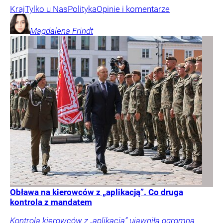
Kraj
Tylko u Nas
Polityka
Opinie i komentarze
Magdalena
Frindt
Obława na kierowców z „aplikacją”. Co druga
kontrola z mandatem
Kontrola kierowców z „aplikacją” ujawniła ogromną