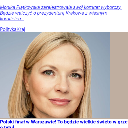
Monika Piątkowska zarejestrowała swój komitet wyborczy.
Będzie walczyć o prezydenturę Krakowa z własnym
komitetem.
Polityka
Kraj
Polski finał w Warszawie! To będzie wielkie święto w grze
o tytuł