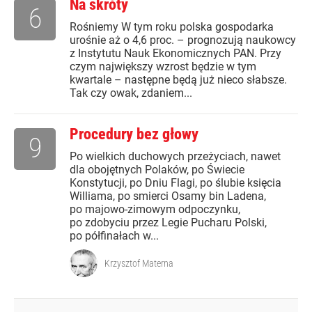
Na skróty
6
Rośniemy W tym roku polska gospodarka
urośnie aż o 4,6 proc. – prognozują naukowcy
z Instytutu Nauk Ekonomicznych PAN. Przy
czym największy wzrost będzie w tym
kwartale – następne będą już nieco słabsze.
Tak czy owak, zdaniem...
Procedury bez głowy
9
Po wielkich duchowych przeżyciach, nawet
dla obojętnych Polaków, po Świecie
Konstytucji, po Dniu Flagi, po ślubie księcia
Williama, po smierci Osamy bin Ladena,
po majowo-zimowym odpoczynku,
po zdobyciu przez Legie Pucharu Polski,
po półfinałach w...
Krzysztof Materna