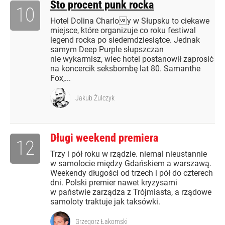
Sto procent punk rocka
10
Hotel Dolina Charloy w Słupsku to ciekawe
miejsce, które organizuje co roku festiwal
legend rocka po siedemdziesiątce. Jednak
samym Deep Purple słupszczan
nie wykarmisz, wiec hotel postanowił zaprosić
na koncercik seksbombę lat 80. Samanthe
Fox,...
Jakub Żulczyk
Długi weekend premiera
12
Trzy i pół roku w rządzie. niemal nieustannie
w samolocie między Gdańskiem a warszawą.
Weekendy długości od trzech i pół do czterech
dni. Polski premier nawet kryzysami
w państwie zarządza z Trójmiasta, a rządowe
samoloty traktuje jak taksówki.
Grzegorz Łakomski