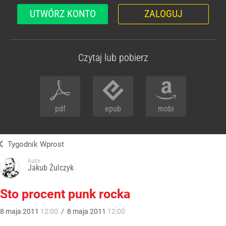
UTWÓRZ KONTO
ZALOGUJ
Czytaj lub pobierz
pdf
epub
mobi
Tygodnik Wprost
Autor:
Jakub Żulczyk
Sto procent punk rocka
8
maja
2011
12:00
/
8
maja
2011
12:00