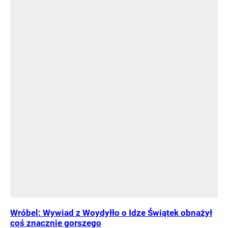
Wróbel: Wywiad z Woydyłło o Idze Świątek obnażył
coś znacznie gorszego