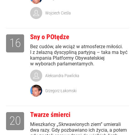
Wojciech Cieśla
Sny o POtędze
16
Bez cudów, ale wciąż w atmosferze miłości.
I z żelazną dyscypliną partyjną – taka ma być
kampania Platformy Obywatelskiej
w wyborach parlamentarnych.
Aleksandra Pawlicka
Grzegorz Łakomski
Twarze śmierci
20
Mieszkańcy „Skrwawionych ziem” umierali
dwa razy. Gdy pozbawiano ich życia, a potem