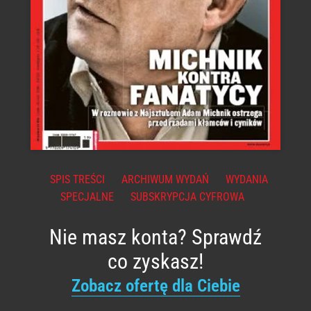
SPIS TREŚCI
ARCHIWUM WYDAŃ
WYDANIA
SPECJALNE
SUBSKRYPCJA CYFROWA
Nie masz konta? Sprawdź
co zyskasz!
Zobacz ofertę dla Ciebie