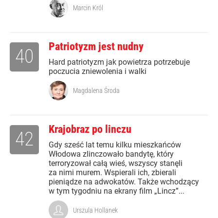
Marcin Król
Patriotyzm jest nudny
40
Hard patriotyzm jak powietrza potrzebuje
poczucia zniewolenia i walki
Magdalena Środa
Krajobraz po linczu
42
Gdy sześć lat temu kilku mieszkańców
Włodowa zlinczowało bandytę, który
terroryzował całą wieś, wszyscy stanęli
za nimi murem. Wspierali ich, zbierali
pieniądze na adwokatów. Także wchodzący
w tym tygodniu na ekrany film „Lincz”...
Urszula Hollanek