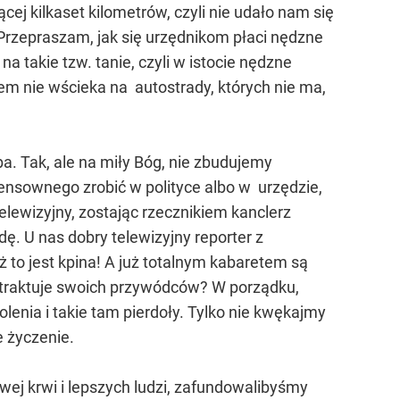
ej kilkaset kilometrów, czyli nie udało nam się
). Przepraszam, jak się urzędnikom płaci nędzne
a takie tzw. tanie, czyli w istocie nędzne
tem nie wścieka na autostrady, których nie ma,
ba. Tak, ale na miły Bóg, nie zbudujemy
sensownego zrobić w polityce albo w urzędzie,
lewizyjny, zostając rzecznikiem kanclerz
dę. U nas dobry telewizyjny reporter z
ż to jest kpina! A już totalnym kabaretem są
 traktuje swoich przywódców? W porządku,
lenia i takie tam pierdoły. Tylko nie kwękajmy
e życzenie.
j krwi i lepszych ludzi, zafundowalibyśmy