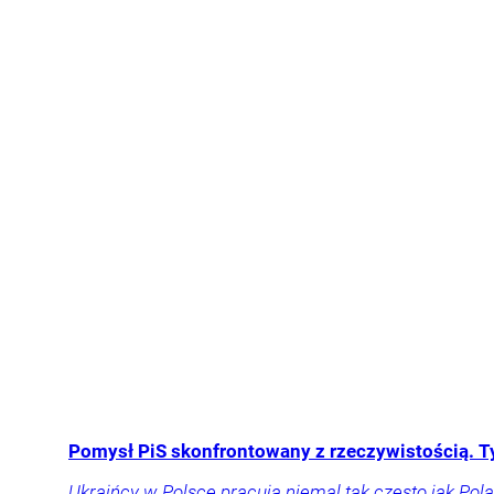
Pomysł PiS skonfrontowany z rzeczywistością. T
Ukraińcy w Polsce pracują niemal tak często jak Pol