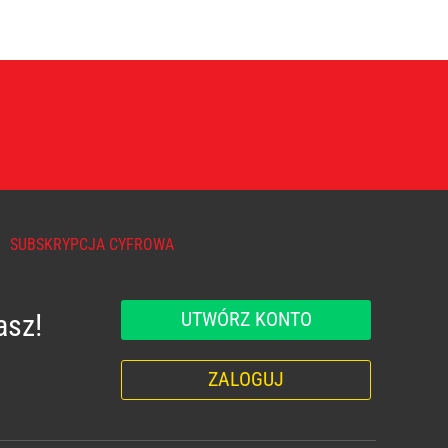
SUBSKRYPCJA CYFROWA
UTWÓRZ KONTO
asz!
ZALOGUJ