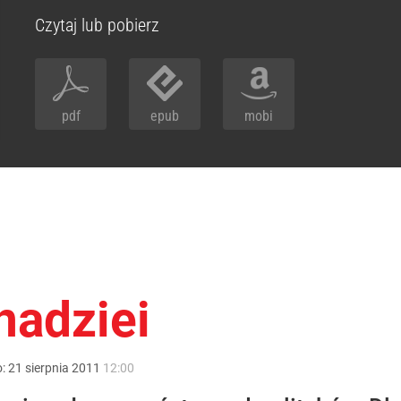
Czytaj lub pobierz
pdf
epub
mobi
nadziei
o:
21
sierpnia
2011
12:00