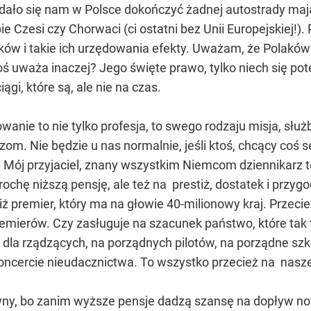
udało się nam w Polsce dokończyć żadnej autostrady mając
bie Czesi czy Chorwaci (ci ostatni bez Unii Europejskiej!
ików i takie ich urzędowania efekty. Uważam, że Polaków n
oś uważa inaczej? Jego święte prawo, tylko niech się po
iągi, które są, ale nie na czas.
anie to nie tylko profesja, to swego rodzaju misja, służ
om. Nie będzie u nas normalnie, jeśli ktoś, chcący coś 
 Mój przyjaciel, znany wszystkim Niemcom dziennikarz te
ochę niższą pensję, ale też na prestiż, dostatek i przygo
iż premier, który ma na głowie 40-milionowy kraj. Przecie
remierów. Czy zasługuje na szacunek państwo, które tak
dla rządzących, na porządnych pilotów, na porządne szko
 koncercie nieudacznictwa. To wszystko przecież na nasz
ny, bo zanim wyższe pensje dadzą szansę na dopływ nowe