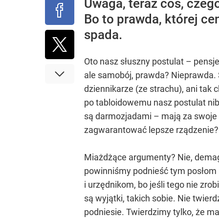
Uwaga, teraz coś, czeg
Bo to prawda, której c
spada.
Oto nasz słuszny postulat – pensje
ale samobój, prawda? Nieprawda. S
dziennikarze (ze strachu), ani tak
po tabloidowemu nasz postulat nib
są darmozjadami – mają za swoje 
zagwarantować lepsze rządzenie?
Miażdżące argumenty? Nie, demago
powinniśmy podnieść tym posłom 
i urzędnikom, bo jeśli tego nie zro
są wyjątki, takich sobie. Nie twier
podniesie. Twierdzimy tylko, że m