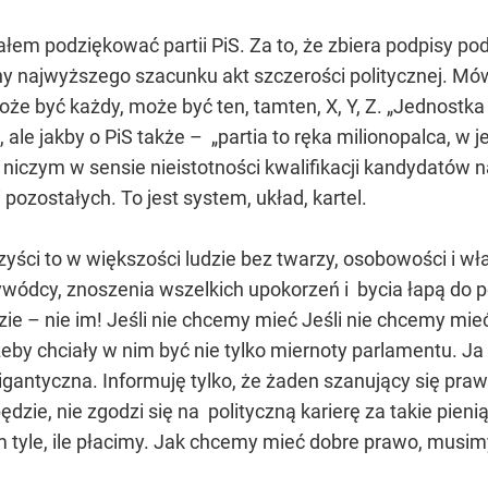
łem podziękować partii PiS. Za to, że zbiera podpisy pod 
odny najwyższego szacunku akt szczerości politycznej. 
może być każdy, może być ten, tamten, X, Y, Z. „Jednostka
 ale jakby o PiS także – „partia to ręka milionopalca, w j
, niczym w sensie nieistotności kwalifikacji kandydatów
ii pozostałych. To jest system, układ, kartel.
yści to w większości ludzie bez twarzy, osobowości i wła
wódcy, znoszenia wszelkich upokorzeń i bycia łapą do 
idzie – nie im! Jeśli nie chcemy mieć Jeśli nie chcemy m
żeby chciały w nim być nie tylko miernoty parlamentu. J
igantyczna. Informuję tylko, że żaden szanujący się praw
zie, nie zgodzi się na polityczną karierę za takie pien
 tyle, ile płacimy. Jak chcemy mieć dobre prawo, musimy