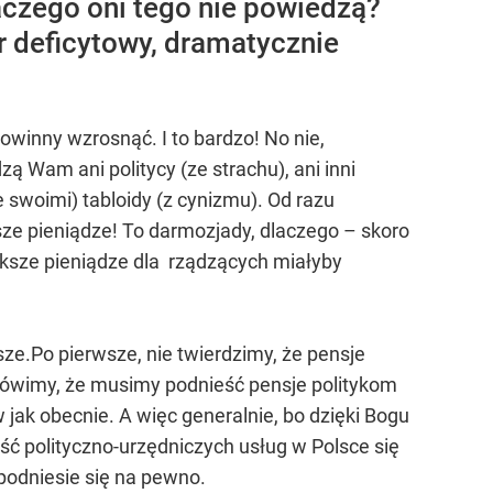
aczego oni tego nie powiedzą?
r deficytowy, dramatycznie
owinny wzrosnąć. I to bardzo! No nie,
 Wam ani politycy (ze strachu), ani inni
e swoimi) tabloidy (z cynizmu). Od razu
sze pieniądze! To darmozjady, dlaczego – skoro
ksze pieniądze dla rządzących miałyby
.Po pierwsze, nie twierdzimy, że pensje
ówimy, że musimy podnieść pensje politykom
w jak obecnie. A więc generalnie, bo dzięki Bogu
kość polityczno-urzędniczych usług w Polsce się
podniesie się na pewno.