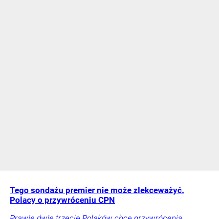
Tego sondażu premier nie może zlekceważyć.
Polacy o przywróceniu CPN
Prawie dwie trzecie Polaków chce przywrócenia