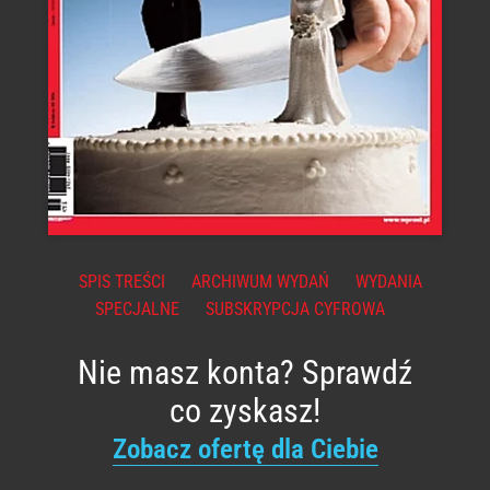
SPIS TREŚCI
ARCHIWUM WYDAŃ
WYDANIA
SPECJALNE
SUBSKRYPCJA CYFROWA
Nie masz konta? Sprawdź
co zyskasz!
Zobacz ofertę dla Ciebie