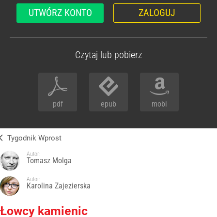
UTWÓRZ KONTO
ZALOGUJ
Czytaj lub pobierz
pdf
epub
mobi
Tygodnik Wprost
Autor:
Tomasz Molga
Autor:
Karolina Zajezierska
Łowcy kamienic