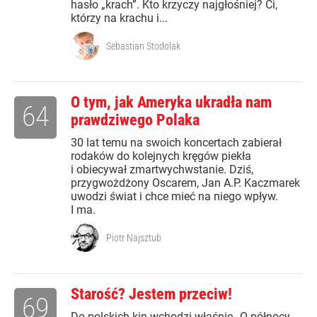
hasło „krach”. Kto krzyczy najgłośniej? Ci,
którzy na krachu i...
Sebastian Stodolak
O tym, jak Ameryka ukradła nam
64
prawdziwego Polaka
30 lat temu na swoich koncertach zabierał
rodaków do kolejnych kręgów piekła
i obiecywał zmartwychwstanie. Dziś,
przygwożdżony Oscarem, Jan A.P. Kaczmarek
uwodzi świat i chce mieć na niego wpływ.
I ma.
Piotr Najsztub
Starość? Jestem przeciw!
69
Do polskich kin wchodzi właśnie „O północy