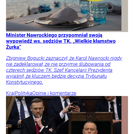
Minister Nawrockiego przypomniał swoją
wypowiedź ws. sędziów TK. „Wielkie kłamstwo
Żurka”
Zbigniew Bogucki zaznaczył, że Karol Nawrocki nigdy
nie zadeklarował, że nie przyjmie ślubowania od
czterech sędziów TK. Szef Kancelarii Prezydenta
wyjaśnił, że kluczem będzie decyzja Trybunału
Konstytucyjnego.
Kraj
Polityka
Opinie i komentarze