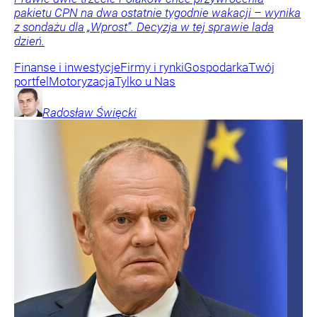
pakietu CPN na dwa ostatnie tygodnie wakacji – wynika
z sondażu dla „Wprost”. Decyzja w tej sprawie lada
dzień.
Finanse i inwestycje
Firmy i rynki
Gospodarka
Twój
portfel
Motoryzacja
Tylko u Nas
Radosław
Święcki