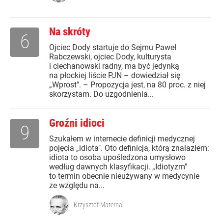
Na skróty
6
Ojciec Dody startuje do Sejmu Paweł
Rabczewski, ojciec Dody, kulturysta
i ciechanowski radny, ma być jedynką
na płockiej liście PJN – dowiedział się
„Wprost". – Propozycja jest, na 80 proc. z niej
skorzystam. Do uzgodnienia...
Groźni idioci
9
Szukałem w internecie definicji medycznej
pojęcia „idiota". Oto definicja, którą znalazłem:
idiota to osoba upośledzona umysłowo
według dawnych klasyfikacji. „Idiotyzm”
to termin obecnie nieużywany w medycynie
ze względu na...
Krzysztof Materna