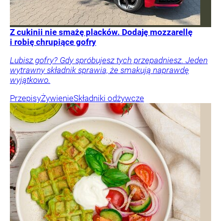
Z cukinii nie smażę placków. Dodaję mozzarellę
i robię chrupiące gofry
Lubisz gofry? Gdy spróbujesz tych przepadniesz. Jeden
wytrawny składnik sprawia, że smakują naprawdę
wyjątkowo.
Przepisy
Żywienie
Składniki odżywcze