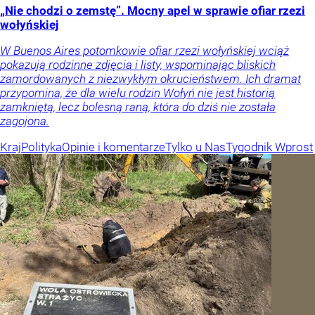
„Nie chodzi o zemstę”. Mocny apel w sprawie ofiar rzezi
wołyńskiej
W Buenos Aires potomkowie ofiar rzezi wołyńskiej wciąż
pokazują rodzinne zdjęcia i listy, wspominając bliskich
zamordowanych z niezwykłym okrucieństwem. Ich dramat
przypomina, że dla wielu rodzin Wołyń nie jest historią
zamkniętą, lecz bolesną raną, która do dziś nie została
zagojona.
Kraj
Polityka
Opinie i komentarze
Tylko u Nas
Tygodnik Wprost