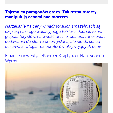
Tajemnica paragonów grozy. Tak restauratorzy
manipulują cenami nad morzem
Narzekanie na ceny w nadmorskich smażalniach są
częścią naszego wakacyjnego folkloru. Jednak to nie
głupota turystów, naiwność ani niezdolność mnożenia i
dodawania do stu. To przemyślana, ale nie do końca
uczciwa strategia restauratorów ukrywających ceny.
Finanse i inwestycje
Podróże
Kraj
Tylko u Nas
Tygodnik
Wprost