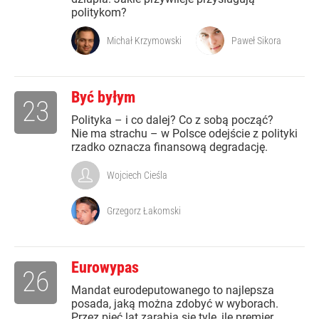
politykom?
Michał Krzymowski
Paweł Sikora
Być byłym
23
Polityka – i co dalej? Co z sobą począć?
Nie ma strachu – w Polsce odejście z polityki
rzadko oznacza finansową degradację.
Wojciech Cieśla
Grzegorz Łakomski
Eurowypas
26
Mandat eurodeputowanego to najlepsza
posada, jaką można zdobyć w wyborach.
Przez pięć lat zarabia się tyle, ile premier