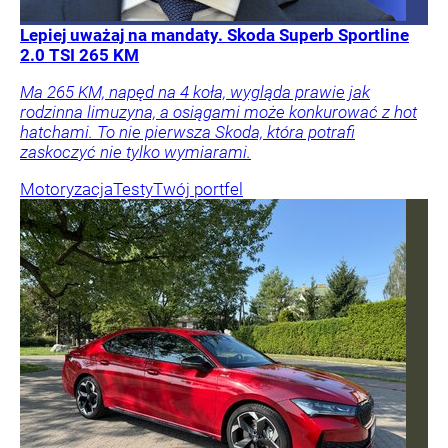
Lepiej uważaj na mandaty. Skoda Superb Sportline
2.0 TSI 265 KM
Ma 265 KM, napęd na 4 koła, wygląda prawie jak
rodzinna limuzyna, a osiągami może konkurować z hot
hatchami. To nie pierwsza Skoda, która potrafi
zaskoczyć nie tylko wymiarami.
Motoryzacja
Testy
Twój portfel