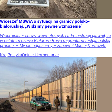
Wiceszef MSWiA o sytuacji na granicy polsko-
białoruskiej. „Widzimy pewne wzmożenie”
Wiceminister spraw wewnętrznych i administracji ujawnił, że
w ostatnim czasie Białoruś i Rosja migrantami testują polską
granicę. – My nie odpuścimy – zapewnił Maciej Duszczyk.
Kraj
Polityka
Opinie i komentarze