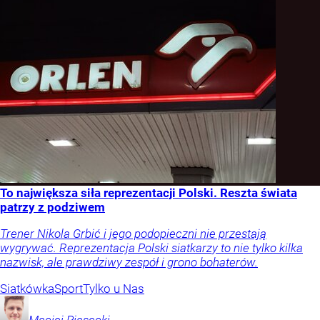
To największa siła reprezentacji Polski. Reszta świata
patrzy z podziwem
Trener Nikola Grbić i jego podopieczni nie przestają
wygrywać. Reprezentacja Polski siatkarzy to nie tylko kilka
nazwisk, ale prawdziwy zespół i grono bohaterów.
Siatkówka
Sport
Tylko u Nas