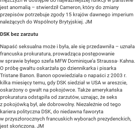
mężczyzn w dostępie do najważniejszej funkcji w państwie
jest anomalią – stwierdził Cameron, który do zmiany
przepisów potrzebuje zgody 15 krajów dawnego imperium
należących do Wspólnoty Brytyjskiej. JM
DSK bez zarzutu
Napaść seksualna może i była, ale się przedawniła – uznała
francuska prokuratura, prowadząca postępowanie
w sprawie byłego szefa MFW Dominique’a Straussa- Kahna.
O próbę gwałtu oskarżała go dziennikarka i pisarka
Tristane Banon. Banon opowiedziała o napaści z 2003 r.
kilka miesięcy temu, gdy DSK siedział w USA w areszcie,
oskarżony o gwałt na pokojówce. Także amerykańska
prokuratura odstąpiła od zarzutów, uznając, że seks
z pokojówką był, ale dobrowolny. Niezależnie od tego
kariera polityczna DSK, do niedawna faworyta
w przyszłorocznych francuskich wyborach prezydenckich,
jest skończona. JM