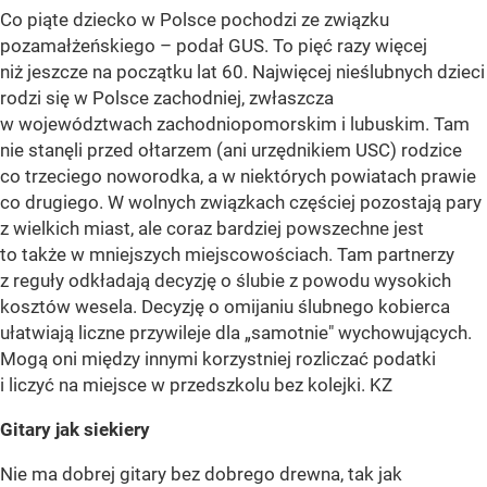
Co piąte dziecko w Polsce pochodzi ze związku
pozamałżeńskiego – podał GUS. To pięć razy więcej
niż jeszcze na początku lat 60. Najwięcej nieślubnych dzieci
rodzi się w Polsce zachodniej, zwłaszcza
w województwach zachodniopomorskim i lubuskim. Tam
nie stanęli przed ołtarzem (ani urzędnikiem USC) rodzice
co trzeciego noworodka, a w niektórych powiatach prawie
co drugiego. W wolnych związkach częściej pozostają pary
z wielkich miast, ale coraz bardziej powszechne jest
to także w mniejszych miejscowościach. Tam partnerzy
z reguły odkładają decyzję o ślubie z powodu wysokich
kosztów wesela. Decyzję o omijaniu ślubnego kobierca
ułatwiają liczne przywileje dla „samotnie" wychowujących.
Mogą oni między innymi korzystniej rozliczać podatki
i liczyć na miejsce w przedszkolu bez kolejki. KZ
Gitary jak siekiery
Nie ma dobrej gitary bez dobrego drewna, tak jak