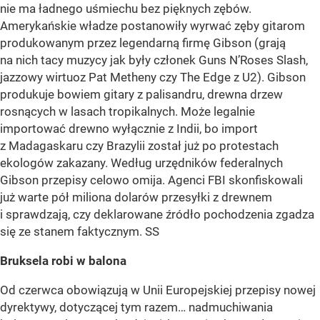
nie ma ładnego uśmiechu bez pięknych zębów.
Amerykańskie władze postanowiły wyrwać zęby gitarom
produkowanym przez legendarną firmę Gibson (grają
na nich tacy muzycy jak były członek Guns N’Roses Slash,
jazzowy wirtuoz Pat Metheny czy The Edge z U2). Gibson
produkuje bowiem gitary z palisandru, drewna drzew
rosnących w lasach tropikalnych. Może legalnie
importować drewno wyłącznie z Indii, bo import
z Madagaskaru czy Brazylii został już po protestach
ekologów zakazany. Według urzędników federalnych
Gibson przepisy celowo omija. Agenci FBI skonfiskowali
już warte pół miliona dolarów przesyłki z drewnem
i sprawdzają, czy deklarowane źródło pochodzenia zgadza
się ze stanem faktycznym. SS
Bruksela robi w balona
Od czerwca obowiązują w Unii Europejskiej przepisy nowej
dyrektywy, dotyczącej tym razem… nadmuchiwania