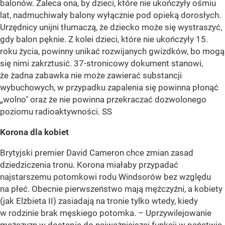
balonów. Zaleca ona, by dzieci, które nie ukończyły ośmiu
lat, nadmuchiwały balony wyłącznie pod opieką dorosłych.
Urzędnicy unijni tłumaczą, że dziecko może się wystraszyć,
gdy balon pęknie. Z kolei dzieci, które nie ukończyły 15.
roku życia, powinny unikać rozwijanych gwizdków, bo mogą
się nimi zakrztusić. 37-stronicowy dokument stanowi,
że żadna zabawka nie może zawierać substancji
wybuchowych, w przypadku zapalenia się powinna płonąć
„wolno" oraz że nie powinna przekraczać dozwolonego
poziomu radioaktywności. SS
Korona dla kobiet
Brytyjski premier David Cameron chce zmian zasad
dziedziczenia tronu. Korona miałaby przypadać
najstarszemu potomkowi rodu Windsorów bez względu
na płeć. Obecnie pierwszeństwo mają mężczyźni, a kobiety
(jak Elżbieta II) zasiadają na tronie tylko wtedy, kiedy
w rodzinie brak męskiego potomka. – Uprzywilejowanie