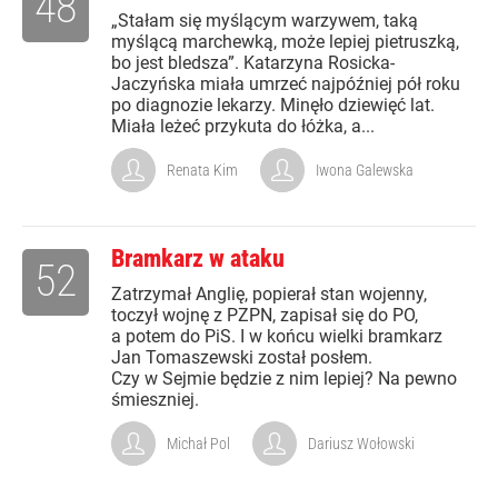
48
„Stałam się myślącym warzywem, taką
myślącą marchewką, może lepiej pietruszką,
bo jest bledsza”. Katarzyna Rosicka-
Jaczyńska miała umrzeć najpóźniej pół roku
po diagnozie lekarzy. Minęło dziewięć lat.
Miała leżeć przykuta do łóżka, a...
Renata Kim
Iwona Galewska
Bramkarz w ataku
52
Zatrzymał Anglię, popierał stan wojenny,
toczył wojnę z PZPN, zapisał się do PO,
a potem do PiS. I w końcu wielki bramkarz
Jan Tomaszewski został posłem.
Czy w Sejmie będzie z nim lepiej? Na pewno
śmieszniej.
Michał Pol
Dariusz Wołowski