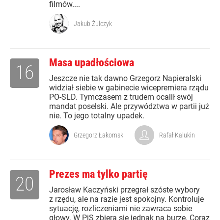
filmów....
Jakub Żulczyk
Masa upadłościowa
16
Jeszcze nie tak dawno Grzegorz Napieralski
widział siebie w gabinecie wicepremiera rządu
PO-SLD. Tymczasem z trudem ocalił swój
mandat poselski. Ale przywództwa w partii już
nie. To jego totalny upadek.
Grzegorz Łakomski
Rafał Kalukin
Prezes ma tylko partię
20
Jarosław Kaczyński przegrał szóste wybory
z rzędu, ale na razie jest spokojny. Kontroluje
sytuację, rozliczeniami nie zawraca sobie
głowy. W PiS zbiera się jednak na burzę. Coraz