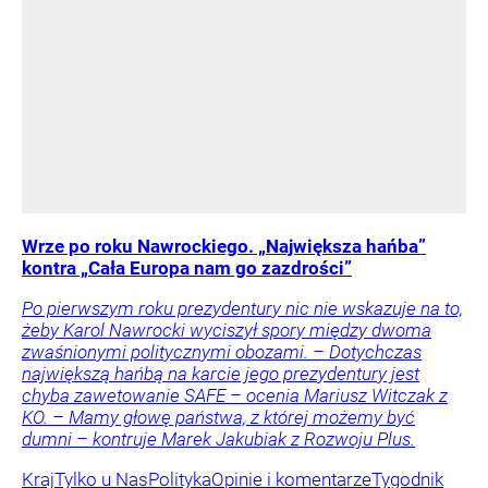
Wrze po roku Nawrockiego. „Największa hańba”
kontra „Cała Europa nam go zazdrości”
Po pierwszym roku prezydentury nic nie wskazuje na to,
żeby Karol Nawrocki wyciszył spory między dwoma
zwaśnionymi politycznymi obozami. – Dotychczas
największą hańbą na karcie jego prezydentury jest
chyba zawetowanie SAFE – ocenia Mariusz Witczak z
KO. – Mamy głowę państwa, z której możemy być
dumni – kontruje Marek Jakubiak z Rozwoju Plus.
Kraj
Tylko u Nas
Polityka
Opinie i komentarze
Tygodnik