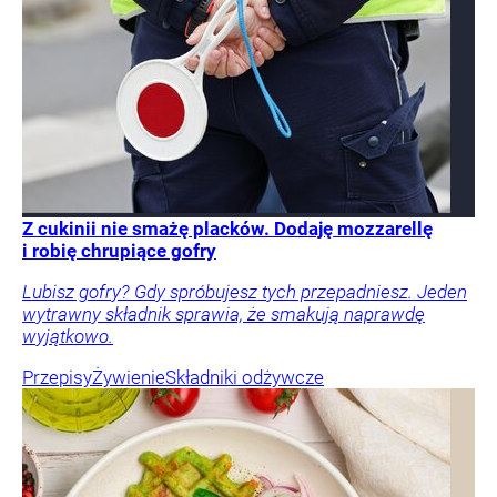
Z cukinii nie smażę placków. Dodaję mozzarellę
i robię chrupiące gofry
Lubisz gofry? Gdy spróbujesz tych przepadniesz. Jeden
wytrawny składnik sprawia, że smakują naprawdę
wyjątkowo.
Przepisy
Żywienie
Składniki odżywcze