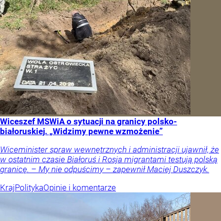
Wiceszef MSWiA o sytuacji na granicy polsko-
białoruskiej. „Widzimy pewne wzmożenie”
Wiceminister spraw wewnętrznych i administracji ujawnił, że
w ostatnim czasie Białoruś i Rosja migrantami testują polską
granicę. – My nie odpuścimy – zapewnił Maciej Duszczyk.
Kraj
Polityka
Opinie i komentarze