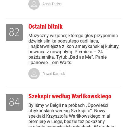
Anna Theiss
Ostatni bitnik
82
Muzyczny wizjoner, którego głos przypomina
dźwięk silnika popsutego cadillaca,
i najbarwniejsza z ikon amerykańskiej kultury,
powraca z nową płytą. Premiera – 24
października. Tytuł: „Bad as Me”. Panie
i panowie, Tom Waits.
Dawid Karpiuk
Szekspir według Warlikowskiego
84
Byliśmy w Belgii na próbach „Opowieści
afrykańskich według Szekspira”. Nowy
spektakl Krzysztofa Warlikowskiego miał
premierę w Liège, będzie też pokazany
w ośmiu europejskich miastach. W grudniu