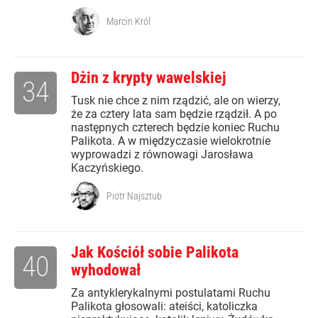
Marcin Król
Dżin z krypty wawelskiej
34
Tusk nie chce z nim rządzić, ale on wierzy,
że za cztery lata sam będzie rządził. A po
następnych czterech będzie koniec Ruchu
Palikota. A w międzyczasie wielokrotnie
wyprowadzi z równowagi Jarosława
Kaczyńskiego.
Piotr Najsztub
Jak Kościół sobie Palikota
40
wyhodował
Za antyklerykalnymi postulatami Ruchu
Palikota głosowali: ateiści, katoliczka