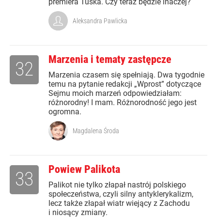
premiera Tuska. Czy teraz będzie inaczej?
Aleksandra Pawlicka
Marzenia i tematy zastępcze
32
Marzenia czasem się spełniają. Dwa tygodnie
temu na pytanie redakcji „Wprost” dotyczące
Sejmu moich marzeń odpowiedziałam:
różnorodny! I mam. Różnorodność jego jest
ogromna.
Magdalena Środa
Powiew Palikota
33
Palikot nie tylko złapał nastrój polskiego
społeczeństwa, czyli silny antyklerykalizm,
lecz także złapał wiatr wiejący z Zachodu
i niosący zmiany.