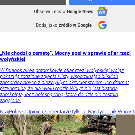
Obserwuj nas
w
Google News
Dodaj jako
źródło w Google
„Nie chodzi o zemstę”. Mocny apel w sprawie ofiar rzezi
wołyńskiej
W Buenos Aires potomkowie ofiar rzezi wołyńskiej wciąż
pokazują rodzinne zdjęcia i listy, wspominając bliskich
zamordowanych z niezwykłym okrucieństwem. Ich dramat
przypomina, że dla wielu rodzin Wołyń nie jest historią
zamkniętą, lecz bolesną raną, która do dziś nie została
zagojona.
Kraj
Polityka
Opinie i komentarze
Tylko u Nas
Tygodnik Wprost