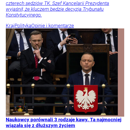
czterech sędziów TK. Szef Kancelarii Prezydenta
wyjaśnił, że kluczem będzie decyzja Trybunału
Konstytucyjnego.
Kraj
Polityka
Opinie i komentarze
Naukowcy porównali 3 rodzaje kawy. Ta najmocniej
wiązała się z dłuższym życiem