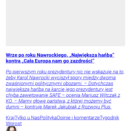
Wrze po roku Nawrockiego. „Największa hańba”
kontra „Cała Europa nam go zazdrości”
Po pierwszym roku prezydentury nic nie wskazuje na to,
żeby Karol Nawrocki wyciszył spory między dwoma
zwaśnionymi politycznymi obozami. – Dotychczas
największą hańbą na karcie jego prezydentury jest
chyba zawetowanie SAFE – ocenia Mariusz Witczak z
KO. – Mamy głowę państwa, z której możemy być
dumni – kontruje Marek Jakubiak z Rozwoju Plus.
Kraj
Tylko u Nas
Polityka
Opinie i komentarze
Tygodnik
Wprost