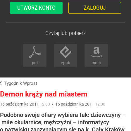
UTWÓRZ KONTO
ZALOGUJ
Czytaj lub pobierz
pdf
epub
mobi
Tygodnik Wprost
Demon krąży nad miastem
16
października
2011
12:00
/
16
października
2011
12:00
Podobno swoje ofiary wybiera tak: dziewczyny –
miłe okularnice, mężczyźni – informatycy
o nazwisku zaczynającym się na k. Cały Kraków