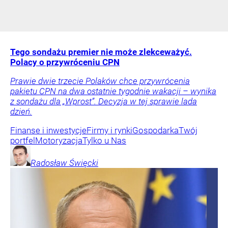
Tego sondażu premier nie może zlekceważyć.
Polacy o przywróceniu CPN
Prawie dwie trzecie Polaków chce przywrócenia
pakietu CPN na dwa ostatnie tygodnie wakacji – wynika
z sondażu dla „Wprost”. Decyzja w tej sprawie lada
dzień.
Finanse i inwestycje
Firmy i rynki
Gospodarka
Twój
portfel
Motoryzacja
Tylko u Nas
Radosław
Święcki