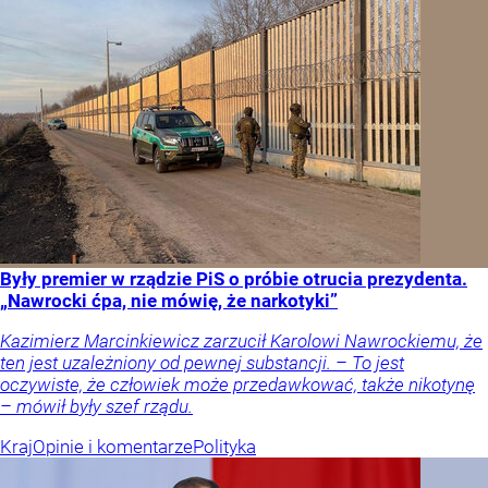
Były premier w rządzie PiS o próbie otrucia prezydenta.
„Nawrocki ćpa, nie mówię, że narkotyki”
Kazimierz Marcinkiewicz zarzucił Karolowi Nawrockiemu, że
ten jest uzależniony od pewnej substancji. – To jest
oczywiste, że człowiek może przedawkować, także nikotynę
– mówił były szef rządu.
Kraj
Opinie i komentarze
Polityka