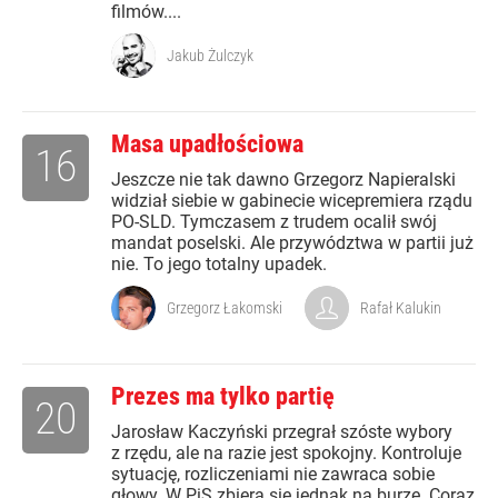
filmów....
Jakub Żulczyk
Masa upadłościowa
16
Jeszcze nie tak dawno Grzegorz Napieralski
widział siebie w gabinecie wicepremiera rządu
PO-SLD. Tymczasem z trudem ocalił swój
mandat poselski. Ale przywództwa w partii już
nie. To jego totalny upadek.
Grzegorz Łakomski
Rafał Kalukin
Prezes ma tylko partię
20
Jarosław Kaczyński przegrał szóste wybory
z rzędu, ale na razie jest spokojny. Kontroluje
sytuację, rozliczeniami nie zawraca sobie
głowy. W PiS zbiera się jednak na burzę. Coraz