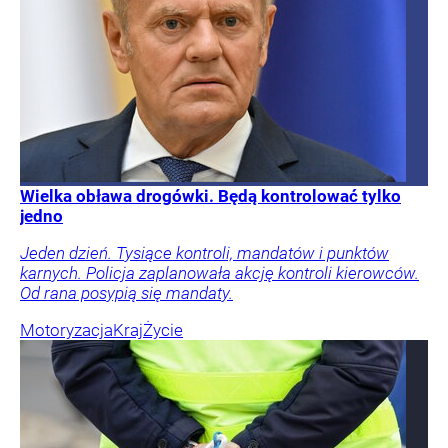
Wielka obława drogówki. Będą kontrolować tylko
jedno
Jeden dzień. Tysiące kontroli, mandatów i punktów
karnych. Policja zaplanowała akcję kontroli kierowców.
Od rana posypią się mandaty.
Motoryzacja
Kraj
Życie