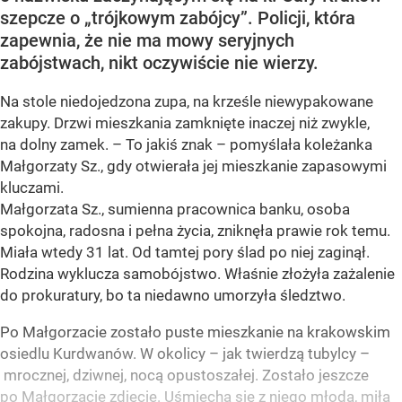
szepcze o „trójkowym zabójcy”. Policji, która
zapewnia, że nie ma mowy seryjnych
zabójstwach, nikt oczywiście nie wierzy.
Na stole niedojedzona zupa, na krześle niewypakowane
zakupy. Drzwi mieszkania zamknięte inaczej niż zwykle,
na dolny zamek. – To jakiś znak – pomyślała koleżanka
Małgorzaty Sz., gdy otwierała jej mieszkanie zapasowymi
kluczami.
Małgorzata Sz., sumienna pracownica banku, osoba
spokojna, radosna i pełna życia, zniknęła prawie rok temu.
Miała wtedy 31 lat. Od tamtej pory ślad po niej zaginął.
Rodzina wyklucza samobójstwo. Właśnie złożyła zażalenie
do prokuratury, bo ta niedawno umorzyła śledztwo.
Po Małgorzacie zostało puste mieszkanie na krakowskim
osiedlu Kurdwanów. W okolicy – jak twierdzą tubylcy –
mrocznej, dziwnej, nocą opustoszałej. Zostało jeszcze
po Małgorzacie zdjęcie. Uśmiecha się z niego młoda, miła