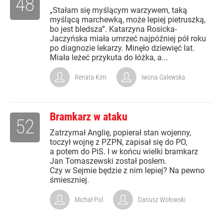
48
„Stałam się myślącym warzywem, taką
myślącą marchewką, może lepiej pietruszką,
bo jest bledsza”. Katarzyna Rosicka-
Jaczyńska miała umrzeć najpóźniej pół roku
po diagnozie lekarzy. Minęło dziewięć lat.
Miała leżeć przykuta do łóżka, a...
Renata Kim
Iwona Galewska
Bramkarz w ataku
52
Zatrzymał Anglię, popierał stan wojenny,
toczył wojnę z PZPN, zapisał się do PO,
a potem do PiS. I w końcu wielki bramkarz
Jan Tomaszewski został posłem.
Czy w Sejmie będzie z nim lepiej? Na pewno
śmieszniej.
Michał Pol
Dariusz Wołowski