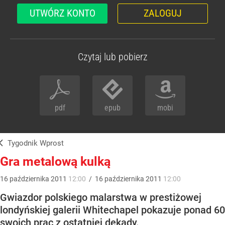
UTWÓRZ KONTO
ZALOGUJ
Czytaj lub pobierz
pdf
epub
mobi
Tygodnik Wprost
Gra metalową kulką
16
października
2011
12:00
/
16
października
2011
12:00
Gwiazdor polskiego malarstwa w prestiżowej
londyńskiej galerii Whitechapel pokazuje ponad 60
swoich prac z ostatniej dekady.