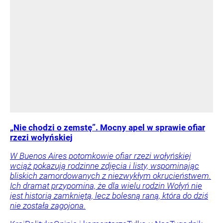
„Nie chodzi o zemstę”. Mocny apel w sprawie ofiar
rzezi wołyńskiej
W Buenos Aires potomkowie ofiar rzezi wołyńskiej
wciąż pokazują rodzinne zdjęcia i listy, wspominając
bliskich zamordowanych z niezwykłym okrucieństwem.
Ich dramat przypomina, że dla wielu rodzin Wołyń nie
jest historią zamkniętą, lecz bolesną raną, która do dziś
nie została zagojona.