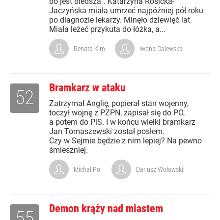
bo jest bledsza”. Katarzyna Rosicka-
Jaczyńska miała umrzeć najpóźniej pół roku
po diagnozie lekarzy. Minęło dziewięć lat.
Miała leżeć przykuta do łóżka, a...
Renata Kim
Iwona Galewska
Bramkarz w ataku
52
Zatrzymał Anglię, popierał stan wojenny,
toczył wojnę z PZPN, zapisał się do PO,
a potem do PiS. I w końcu wielki bramkarz
Jan Tomaszewski został posłem.
Czy w Sejmie będzie z nim lepiej? Na pewno
śmieszniej.
Michał Pol
Dariusz Wołowski
Demon krąży nad miastem
55