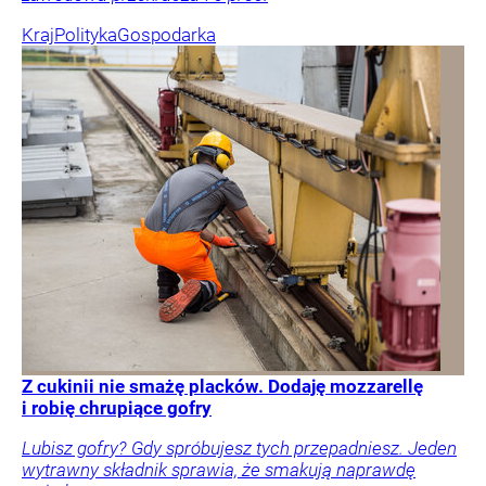
Kraj
Polityka
Gospodarka
Z cukinii nie smażę placków. Dodaję mozzarellę
i robię chrupiące gofry
Lubisz gofry? Gdy spróbujesz tych przepadniesz. Jeden
wytrawny składnik sprawia, że smakują naprawdę