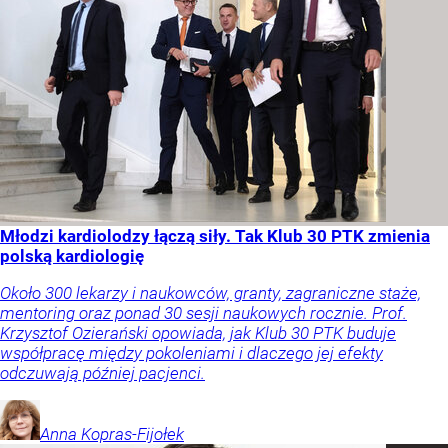
Młodzi kardiolodzy łączą siły. Tak Klub 30 PTK zmienia
polską kardiologię
Około 300 lekarzy i naukowców, granty, zagraniczne staże,
mentoring oraz ponad 30 sesji naukowych rocznie. Prof.
Krzysztof Ozierański opowiada, jak Klub 30 PTK buduje
współpracę między pokoleniami i dlaczego jej efekty
odczuwają później pacjenci.
Anna
Kopras-Fijołek