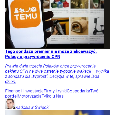
Tego sondażu premier nie może zlekceważyć.
Polacy o przywróceniu CPN
Prawie dwie trzecie Polaków chce przywrócenia
pakietu CPN na dwa ostatnie tygodnie wakacji – wynika
z sondażu dla „Wprost”. Decyzja w tej sprawie lada
dzień.
Finanse i inwestycje
Firmy i rynki
Gospodarka
Twój
portfel
Motoryzacja
Tylko u Nas
Radosław
Święcki