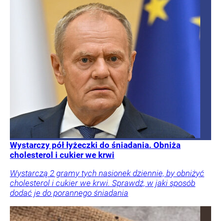
Wystarczy pół łyżeczki do śniadania. Obniża
cholesterol i cukier we krwi
Wystarczą 2 gramy tych nasionek dziennie, by obniżyć
cholesterol i cukier we krwi. Sprawdź, w jaki sposób
dodać je do porannego śniadania