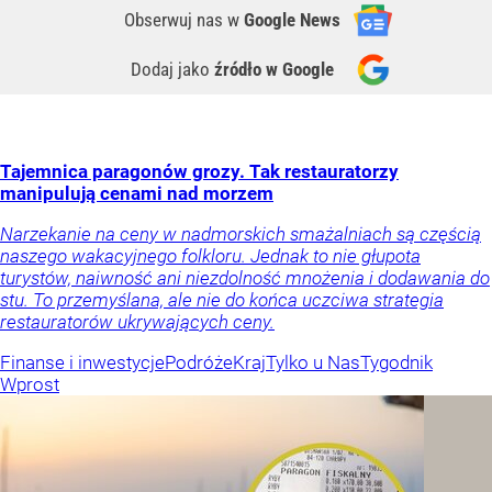
Obserwuj nas
w
Google News
Dodaj jako
źródło w Google
Tajemnica paragonów grozy. Tak restauratorzy
manipulują cenami nad morzem
Narzekanie na ceny w nadmorskich smażalniach są częścią
naszego wakacyjnego folkloru. Jednak to nie głupota
turystów, naiwność ani niezdolność mnożenia i dodawania do
stu. To przemyślana, ale nie do końca uczciwa strategia
restauratorów ukrywających ceny.
Finanse i inwestycje
Podróże
Kraj
Tylko u Nas
Tygodnik
Wprost