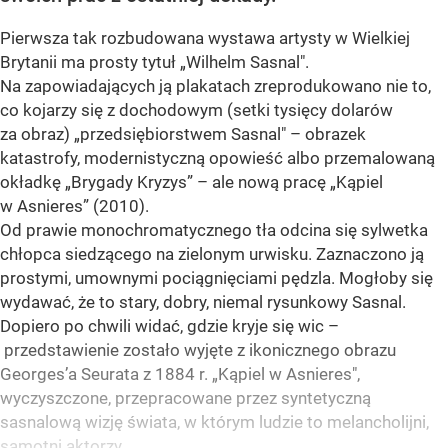
Pierwsza tak rozbudowana wystawa artysty w Wielkiej
Brytanii ma prosty tytuł „Wilhelm Sasnal".
Na zapowiadających ją plakatach zreprodukowano nie to,
co kojarzy się z dochodowym (setki tysięcy dolarów
za obraz) „przedsiębiorstwem Sasnal" – obrazek
katastrofy, modernistyczną opowieść albo przemalowaną
okładkę „Brygady Kryzys” – ale nową pracę „Kąpiel
w Asnieres” (2010).
Od prawie monochromatycznego tła odcina się sylwetka
chłopca siedzącego na zielonym urwisku. Zaznaczono ją
prostymi, umownymi pociągnięciami pędzla. Mogłoby się
wydawać, że to stary, dobry, niemal rysunkowy Sasnal.
Dopiero po chwili widać, gdzie kryje się wic –
przedstawienie zostało wyjęte z ikonicznego obrazu
Georges’a Seurata z 1884 r. „Kąpiel w Asnieres",
wyczyszczone, przepracowane przez syntetyczną
sasnalową wizję świata, w którym ludzie to melancholijni,
samotni aktorzy.