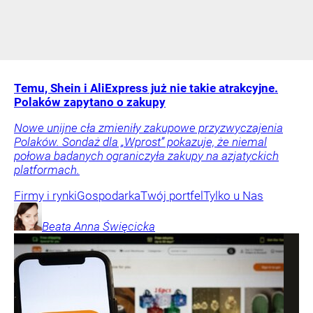
Temu, Shein i AliExpress już nie takie atrakcyjne.
Polaków zapytano o zakupy
Nowe unijne cła zmieniły zakupowe przyzwyczajenia
Polaków. Sondaż dla „Wprost” pokazuje, że niemal
połowa badanych ograniczyła zakupy na azjatyckich
platformach.
Firmy i rynki
Gospodarka
Twój portfel
Tylko u Nas
Beata Anna
Święcicka