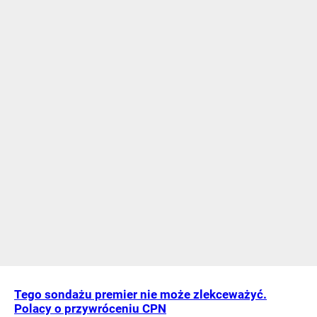
Tego sondażu premier nie może zlekceważyć.
Polacy o przywróceniu CPN