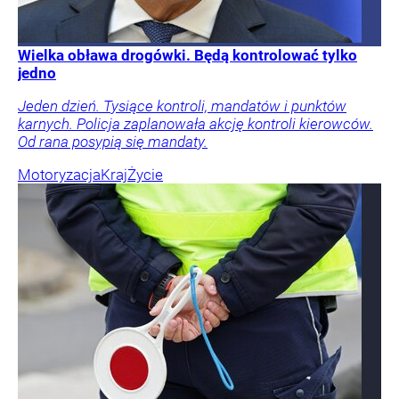
Wielka obława drogówki. Będą kontrolować tylko
jedno
Jeden dzień. Tysiące kontroli, mandatów i punktów
karnych. Policja zaplanowała akcję kontroli kierowców.
Od rana posypią się mandaty.
Motoryzacja
Kraj
Życie