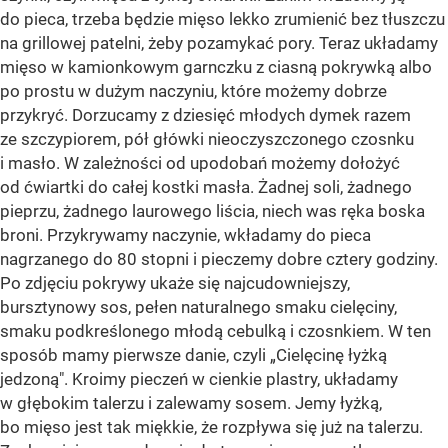
do pieca, trzeba będzie mięso lekko zrumienić bez tłuszczu
na grillowej patelni, żeby pozamykać pory. Teraz układamy
mięso w kamionkowym garnczku z ciasną pokrywką albo
po prostu w dużym naczyniu, które możemy dobrze
przykryć. Dorzucamy z dziesięć młodych dymek razem
ze szczypiorem, pół główki nieoczyszczonego czosnku
i masło. W zależności od upodobań możemy dołożyć
od ćwiartki do całej kostki masła. Żadnej soli, żadnego
pieprzu, żadnego laurowego liścia, niech was ręka boska
broni. Przykrywamy naczynie, wkładamy do pieca
nagrzanego do 80 stopni i pieczemy dobre cztery godziny.
Po zdjęciu pokrywy ukaże się najcudowniejszy,
bursztynowy sos, pełen naturalnego smaku cielęciny,
smaku podkreślonego młodą cebulką i czosnkiem. W ten
sposób mamy pierwsze danie, czyli „Cielęcinę łyżką
jedzoną". Kroimy pieczeń w cienkie plastry, układamy
w głębokim talerzu i zalewamy sosem. Jemy łyżką,
bo mięso jest tak miękkie, że rozpływa się już na talerzu.