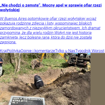
„Nie chodzi o zemstę”. Mocny apel w sprawie ofiar rzezi
wołyńskiej
W Buenos Aires potomkowie ofiar rzezi wołyńskiej wciąż
pokazują rodzinne zdjęcia i listy, wspominając bliskich
zamordowanych z niezwykłym okrucieństwem. Ich dramat
przypomina, że dla wielu rodzin Wołyń nie jest historią
zamkniętą, lecz bolesną raną, która do dziś nie została
zagojona.
Kraj
Polityka
Opinie i komentarze
Tylko u Nas
Tygodnik Wprost