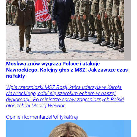
Moskwa znów wygraża Polsce i atakuje
Nawrockiego. Kolejny głos z MSZ: Jak zawsze czas
na fakty
Wpis rzeczniczki MSZ Rosji, która uderzyła w Karola
Nawrockiego, odbił się szerokim echem w naszej
dyplomacji. Po ministrze spraw zagranicznych Polski
głos zabrał Maciej Wewiór.
Opinie i komentarze
Polityka
Kraj