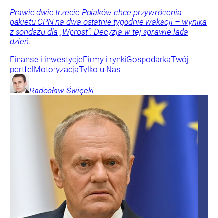
Prawie dwie trzecie Polaków chce przywrócenia
pakietu CPN na dwa ostatnie tygodnie wakacji – wynika
z sondażu dla „Wprost”. Decyzja w tej sprawie lada
dzień.
Finanse i inwestycje
Firmy i rynki
Gospodarka
Twój
portfel
Motoryzacja
Tylko u Nas
Radosław
Święcki