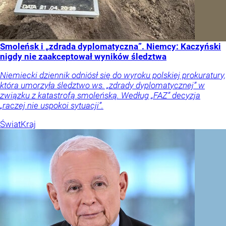
Smoleńsk i „zdrada dyplomatyczna”. Niemcy: Kaczyński
nigdy nie zaakceptował wyników śledztwa
Niemiecki dziennik odniósł się do wyroku polskiej prokuratury,
która umorzyła śledztwo ws. „zdrady dyplomatycznej” w
związku z katastrofą smoleńską. Według „FAZ” decyzja
„raczej nie uspokoi sytuacji”.
Świat
Kraj