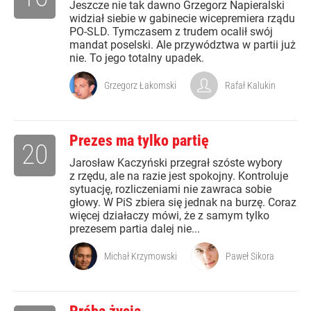
Jeszcze nie tak dawno Grzegorz Napieralski
widział siebie w gabinecie wicepremiera rządu
PO-SLD. Tymczasem z trudem ocalił swój
mandat poselski. Ale przywództwa w partii już
nie. To jego totalny upadek.
Grzegorz Łakomski
Rafał Kalukin
Prezes ma tylko partię
20
Jarosław Kaczyński przegrał szóste wybory
z rzędu, ale na razie jest spokojny. Kontroluje
sytuację, rozliczeniami nie zawraca sobie
głowy. W PiS zbiera się jednak na burzę. Coraz
więcej działaczy mówi, że z samym tylko
prezesem partia dalej nie...
Michał Krzymowski
Paweł Sikora