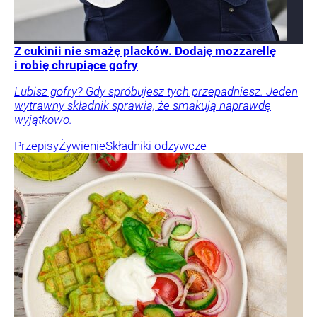
Z cukinii nie smażę placków. Dodaję mozzarellę
i robię chrupiące gofry
Lubisz gofry? Gdy spróbujesz tych przepadniesz. Jeden
wytrawny składnik sprawia, że smakują naprawdę
wyjątkowo.
Przepisy
Żywienie
Składniki odżywcze