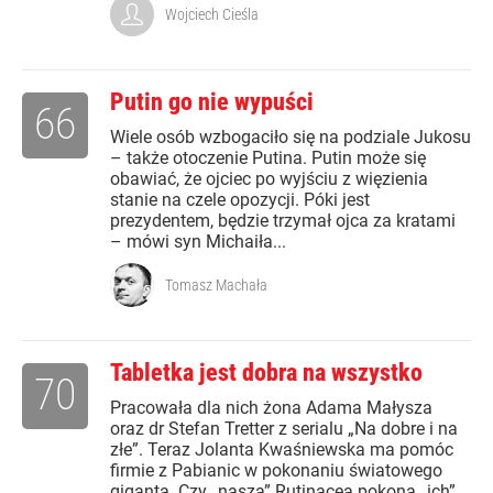
Wojciech Cieśla
Putin go nie wypuści
66
Wiele osób wzbogaciło się na podziale Jukosu
– także otoczenie Putina. Putin może się
obawiać, że ojciec po wyjściu z więzienia
stanie na czele opozycji. Póki jest
prezydentem, będzie trzymał ojca za kratami
– mówi syn Michaiła...
Tomasz Machała
Tabletka jest dobra na wszystko
70
Pracowała dla nich żona Adama Małysza
oraz dr Stefan Tretter z serialu „Na dobre i na
złe”. Teraz Jolanta Kwaśniewska ma pomóc
firmie z Pabianic w pokonaniu światowego
giganta. Czy „nasza” Rutinacea pokona „ich”...