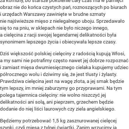
za komuny, bo starsze pokolenie cały czas ma w pamięci
obraz nie do końca czystych pań, roznoszących po biurach
i urzędach Warszawy zawinięte w brudne szmaty
nie najświeższe mięso z nielegalnego uboju. Sprzedawało
się to na pniu, w sklepach nie było niczego innego,
a cielęcina z racji swojej legendarnej delikatności była
synonimem lepszego życia i obiecywała lepsze czasy.
Dziś większość polskiej cielęciny z radością kupują Włosi,
a my sami nie potrafimy często nawet jej dobrze rozpoznać
i zamiast mięsa dwumiesięcznego cielaka kupujemy udziec
półrocznego wołu i dziwimy się, że jest tłusty i żylasty.
Prawdziwa cielęcina jest na wagę złota, a jej smak będzie
tym lepszy, im mniej zaburzymy go przyprawami. Na tym
polega tajemnica cielęciny: nie wolno niszczyć jej
delikatności ani solą, ani pieprzem, grzechem będzie
dodanie do niej liści laurowych czy ziela angielskiego.
Będziemy potrzebować 1,5 kg zasznurowanej cielęcej
szynki, czyli mięsa z tylnej ćwiartki. Zanim wrzucimy ją