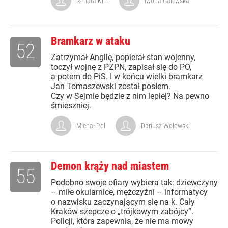
Renata Kim
Iwona Galewska
Bramkarz w ataku
52
Zatrzymał Anglię, popierał stan wojenny,
toczył wojnę z PZPN, zapisał się do PO,
a potem do PiS. I w końcu wielki bramkarz
Jan Tomaszewski został posłem.
Czy w Sejmie będzie z nim lepiej? Na pewno
śmieszniej.
Michał Pol
Dariusz Wołowski
Demon krąży nad miastem
55
Podobno swoje ofiary wybiera tak: dziewczyny
– miłe okularnice, mężczyźni – informatycy
o nazwisku zaczynającym się na k. Cały
Kraków szepcze o „trójkowym zabójcy”.
Policji, która zapewnia, że nie ma mowy