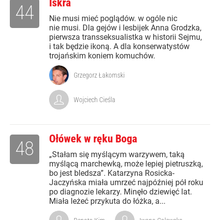
Iskra
44
Nie musi mieć poglądów. w ogóle nic
nie musi. Dla gejów i lesbijek Anna Grodzka,
pierwsza transseksualistka w historii Sejmu,
i tak będzie ikoną. A dla konserwatystów
trojańskim koniem komuchów.
Grzegorz Łakomski
Wojciech Cieśla
Ołówek w ręku Boga
48
„Stałam się myślącym warzywem, taką
myślącą marchewką, może lepiej pietruszką,
bo jest bledsza”. Katarzyna Rosicka-
Jaczyńska miała umrzeć najpóźniej pół roku
po diagnozie lekarzy. Minęło dziewięć lat.
Miała leżeć przykuta do łóżka, a...