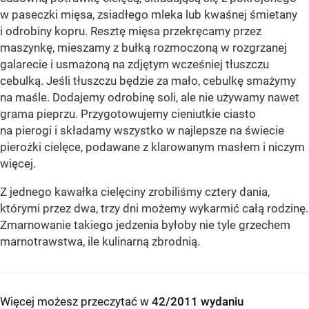
w paseczki mięsa, zsiadłego mleka lub kwaśnej śmietany
i odrobiny kopru. Resztę mięsa przekręcamy przez
maszynkę, mieszamy z bułką rozmoczoną w rozgrzanej
galarecie i usmażoną na zdjętym wcześniej tłuszczu
cebulką. Jeśli tłuszczu będzie za mało, cebulkę smażymy
na maśle. Dodajemy odrobinę soli, ale nie używamy nawet
grama pieprzu. Przygotowujemy cieniutkie ciasto
na pierogi i składamy wszystko w najlepsze na świecie
pierożki cielęce, podawane z klarowanym masłem i niczym
więcej.
Z jednego kawałka cielęciny zrobiliśmy cztery dania,
którymi przez dwa, trzy dni możemy wykarmić całą rodzinę.
Zmarnowanie takiego jedzenia byłoby nie tyle grzechem
marnotrawstwa, ile kulinarną zbrodnią.
Więcej możesz przeczytać w
42/2011 wydaniu