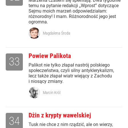
Marzenia czasem się spełniają. Dwa tygodnie
temu na pytanie redakcji „Wprost” dotyczące
Sejmu moich marzeń odpowiedziałam:
różnorodny! I mam. Różnorodność jego jest
ogromna.
Magdalena Środa
Powiew Palikota
33
Palikot nie tylko złapał nastrój polskiego
społeczeństwa, czyli silny antyklerykalizm,
lecz także złapał wiatr wiejący z Zachodu
i niosący zmiany.
Marcin Król
Dżin z krypty wawelskiej
34
Tusk nie chce z nim rządzić, ale on wierzy,