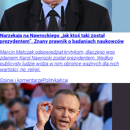
Narzekają na Nawrockiego „jak ktoś taki został
prezydentem”. Znany prawnik o badaniach naukowców
Marcin Matczak odpowiedział krytykom, dlaczego jego
zdaniem Karol Nawrocki został prezydentem. Według
publicysty ludzie widzą w nim obrońcę ważnych dla nich
wartości, np. religii.
Opinie i komentarze
Polityka
Kraj