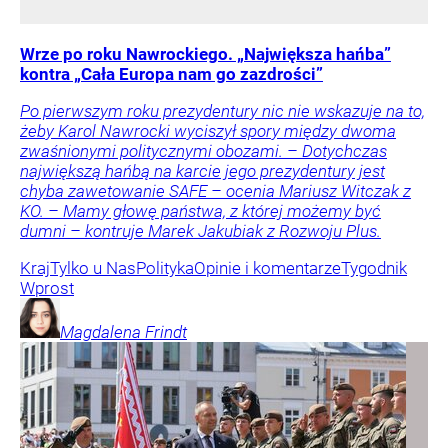
Wrze po roku Nawrockiego. „Największa hańba”
kontra „Cała Europa nam go zazdrości”
Po pierwszym roku prezydentury nic nie wskazuje na to,
żeby Karol Nawrocki wyciszył spory między dwoma
zwaśnionymi politycznymi obozami. – Dotychczas
największą hańbą na karcie jego prezydentury jest
chyba zawetowanie SAFE – ocenia Mariusz Witczak z
KO. – Mamy głowę państwa, z której możemy być
dumni – kontruje Marek Jakubiak z Rozwoju Plus.
Kraj
Tylko u Nas
Polityka
Opinie i komentarze
Tygodnik
Wprost
Magdalena
Frindt