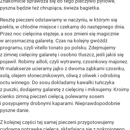
Znakomicie sprawdza się do tego pieczywo pytlowe,
pyszna będzie też chrupiąca, świeża bagietka.
Resztę pieczeni odstawiamy w naczyniu, w którym się
piekła, w chłodne miejsce i czekamy do następnego dnia.
Przez noc cielęcina stężeje, a sos zmieni się magicznie
w arcysmaczną galaretę. Czas na kolejny gwóźdź
programu, czyli vitello tonato po polsku. Zdejmujemy
z zimnej cielęciny galaretę i osobno tłuszcz, jeśli jakiś się
pojawił. Robimy ailloli, czyli wytrawny, czosnkowy majonez.
W malakserze ucieramy jajko z dwoma ząbkami czosnku,
solą, olejem słonecznikowym, oliwą z oliwek i odrobiną
octu winnego. Do sosu dokładamy kawałki tuńczyka
z puszki, dodajemy galaretę z cielęciny i miksujemy. Kroimy
cienko zimną pieczeń cielęcą, polewamy sosem
i posypujemy drobnymi kaparami. Nieprawdopodobnie
pyszne danie.
Z kolejnej części tej samej pieczeni przygotowujemy
cudowną potrawkę cielęcą, składającą się z pokrojonego