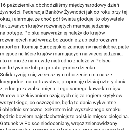
16 października obchodziliśmy międzynarodowy dzień
żywności. Federacja Banków Żywności jak co roku przy tej
okazji alarmuje, że choć pół świata głoduje, to obywatele
tak zwanych krajów rozwiniętych marnują jedzenie
na potęgę. Polska najwyraźniej należy do krajów
rozwiniętych nad wyraz, bo zgodnie z ubiegłorocznym
raportem Komisji Europejskiej zajmujemy niechlubne, piąte
miejsce na liście krajów marnujących najwięcej jedzenia,
i to mimo że naprawdę nietrudno znaleźć w Polsce
niedożywione lub po prostu głodne dziecko.
Solidaryzując się ze słusznym oburzeniem na nasze
karygodne marnotrawstwo, proponuję dzisiaj cztery dania
z jednego kawałka mięsa. Tego samego kawałka mięsa.
Wbrew oczekiwaniom czających się za rogiem krytyków
wszystkiego, co oszczędne, będą to dania wykwintne
i obłędnie smaczne. Sekretem ich wyszukanego smaku
będzie bowiem najszlachetniejsze polskie mięso: cielęcina.
Gatunek w Polsce niedoceniany, wręcz znienawidzony