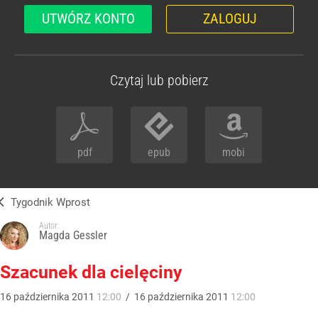
UTWÓRZ KONTO
ZALOGUJ
Czytaj lub pobierz
pdf
epub
mobi
Tygodnik Wprost
Autor:
Magda Gessler
Szacunek dla cielęciny
16
października
2011
12:00
/
16
października
2011
12:00