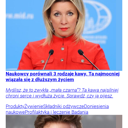
Naukowcy porównali 3 rodzaje kawy. Ta najmocniej
wiązała się z dłuższym życiem
Myślisz, że to zwykła „mała czarna”? Ta kawa najsilniej
chroni serce i wydłuża życie. Sprawdź, czy ją pijesz.
Produkty
Żywienie
Składniki odżywcze
Doniesienia
naukowe
Profilaktyka i leczenie
Badania