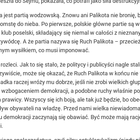
zła do Sejmu, pokazała, co potrafi jako siła destrukcyj
a jest partią wodzowską. Znowu ani Palikota nie bronię, b
omstę do nieba. Po pierwsze, polskie główne partie są w
 i klub poselski, składający się niemal w całości z niezn
ywódcę. A że partia nazywa się Ruch Palikota – przecie
asnym wysiłkiem, co musi imponować.
rozleci. Jak to się stało, że politycy i publicyści nagle s
zywiście, może się okazać, że Ruch Palikota w końcu nie w
iadka raczej wróży mu dobrze, jeśli nie zrobi wielkich głu
 wzbogaceniem demokracji, a podobne ruchy właśnie poj
a prawicy. Wszyscy się ich boją, ale tak już będzie, bo o
pływ obywateli na władzę. Przed nami wielka niewiadoma
 demokracji zaczynają się obawiać. Być może mają rację
i.