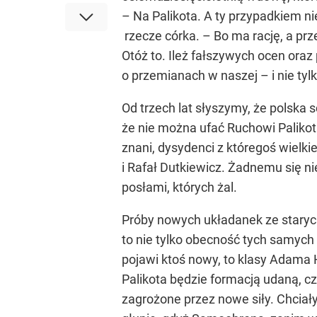
– Na Palikota. A ty przypadkiem n
rzecze córka. – Bo ma rację, a prz
Otóż to. Ileż fałszywych ocen oraz 
o przemianach w naszej – i nie tyl
Od trzech lat słyszymy, że polska 
że nie można ufać Ruchowi Palikota
znani, dysydenci z któregoś wielkie
i Rafał Dutkiewicz. Żadnemu się ni
posłami, których żal.
Próby nowych układanek ze staryc
to nie tylko obecność tych samych 
pojawi ktoś nowy, to klasy Adama H
Palikota będzie formacją udaną, czy
zagrożone przez nowe siły. Chciał