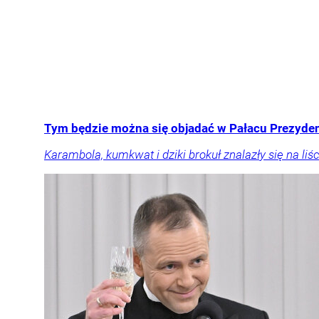
Tym będzie można się objadać w Pałacu Prezyden
Karambola, kumkwat i dziki brokuł znalazły się na 