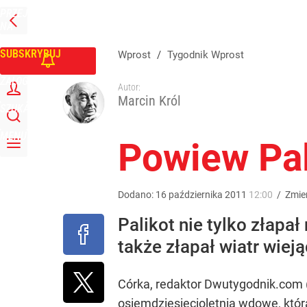
PRZEJDŹ
Udostępnij
4
Skomentuj
NA
WPROST
STRONĘ
GŁÓWNĄ
SUBSKRYBUJ
Wprost
/
Tygodnik Wprost
ZALOGUJ
Autor:
Marcin Król
SZUKAJ
MENU
Powiew Pal
Dodano:
16
października
2011
12:00
/
Zmie
Palikot nie tylko złapał
także złapał wiatr wiej
Córka, redaktor Dwutygodnik.com (u
osiemdziesięcioletnią wdowę, któr