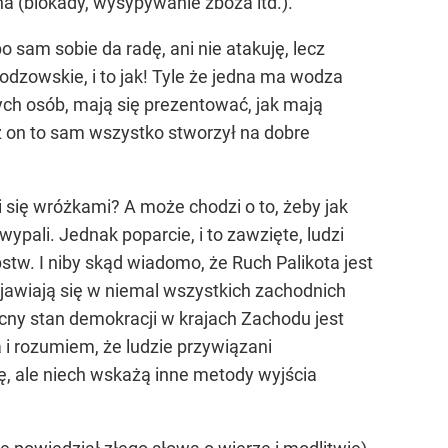
na (blokady, wysypywanie zboża itd.).
o sam sobie da radę, ani nie atakuję, lecz
odzowskie, i to jak! Tyle że jedna ma wodza
anych osób, mają się prezentować, jak mają
ż on to sam wszystko stworzył na dobre
tali się wróżkami? A może chodzi o to, żeby jak
ypali. Jednak poparcie, i to zawzięte, ludzi
pstw. I niby skąd wiadomo, że Ruch Palikota jest
awiają się w niemal wszystkich zachodnich
becny stan demokracji w krajach Zachodu jest
 i rozumiem, że ludzie przywiązani
, ale niech wskażą inne metody wyjścia