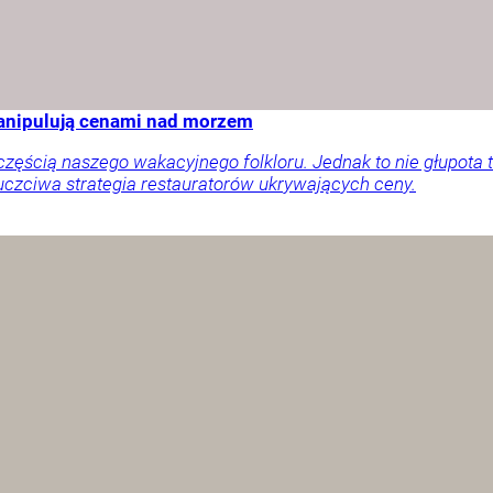
manipulują cenami nad morzem
ęścią naszego wakacyjnego folkloru. Jednak to nie głupota t
uczciwa strategia restauratorów ukrywających ceny.