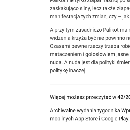
Palikot nie tylko złapał nastrój po
zaskakująco silny, lecz także złapa
manifestacja tych zmian, czy – jak
A przy tym zasadniczo Palikot ma 
widzenia krzyża być nie powinno na 
Czasami pewne rzeczy trzeba robić
mataczeniem i gołosłowiem jasne i 
nuda. A nuda jest dla polityki śmi
politykę inaczej.
Więcej możesz przeczytać w
42/2
Archiwalne wydania tygodnika Wpr
mobilnych
App Store
i
Google Play
.