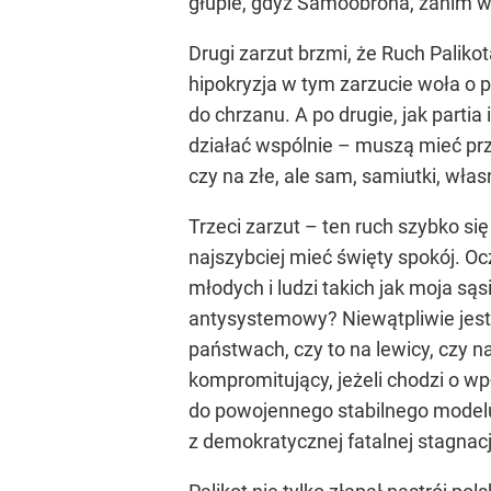
głupie, gdyż Samoobrona, zanim wes
Drugi zarzut brzmi, że Ruch Palikot
hipokryzja w tym zarzucie woła o p
do chrzanu. A po drugie, jak partia
działać wspólnie – muszą mieć prz
czy na złe, ale sam, samiutki, wł
Trzeci zarzut – ten ruch szybko się 
najszybciej mieć święty spokój. Oc
młodych i ludzi takich jak moja sąs
antysystemowy? Niewątpliwie jest
państwach, czy to na lewicy, czy n
kompromitujący, jeżeli chodzi o w
do powojennego stabilnego modelu
z demokratycznej fatalnej stagnacj