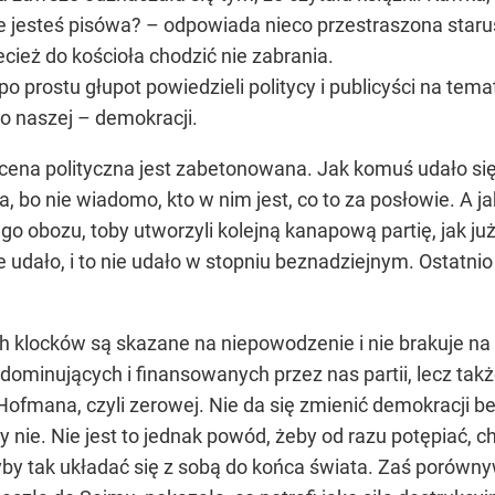
ie jesteś pisówa? – odpowiada nieco przestraszona staru
ecież do kościoła chodzić nie zabrania.
po prostu głupot powiedzieli politycy i publicyści na tema
ko naszej – demokracji.
scena polityczna jest zabetonowana. Jak komuś udało się
, bo nie wiadomo, kto w nim jest, co to za posłowie. A j
go obozu, toby utworzyli kolejną kanapową partię, jak już 
e udało, i to nie udało w stopniu beznadziejnym. Ostatni
h klocków są skazane na niepowodzenie i nie brakuje n
dominujących i finansowanych przez nas partii, lecz takż
ofmana, czyli zerowej. Nie da się zmienić demokracji bez
 nie. Nie jest to jednak powód, żeby od razu potępiać, ch
yby tak układać się z sobą do końca świata. Zaś porówn