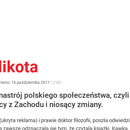
ikota
niono:
16
października
2011
12:00
 nastrój polskiego społeczeństwa, czyli
ący z Zachodu i niosący zmiany.
kryta reklama) i prawie doktor filozofii, poszła odwiedz
a zawsze odznaczała się tym, że czytała książki. Kawka,