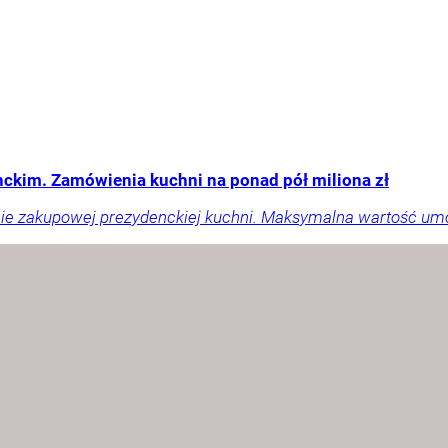
ckim. Zamówienia kuchni na ponad pół miliona zł
liście zakupowej prezydenckiej kuchni. Maksymalna wartość um