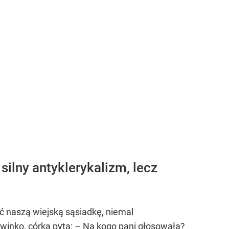
 silny antyklerykalizm, lecz
ić naszą wiejską sąsiadkę, niemal
 winko, córka pyta: – Na kogo pani głosowała?