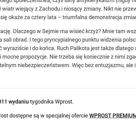
lskiego społeczeństwa, czyli silny antyklerykalizm (nigdy 
ł wiatr wiejący z Zachodu i niosący zmiany. Nikt nie prze
 się okaże za cztery lata – triumfalna demonstracja zmi
rację. Dlaczego w Sejmie ma wisieć krzyż? Mnie tam wsz
sali obrad. I tego pryncypialnego punktu widzenia polscy 
 wyraziście i do końca. Ruch Palikota jest także dlateg
mocne propozycje. Nie trzeba się koniecznie z nimi zgad
ertelnym niebezpieczeństwem. Więc bez entuzjazmu, ale i 
011 wydaniu
tygodnika Wprost
.
ost dostępne są w specjalnej ofercie
WPROST PREMIU