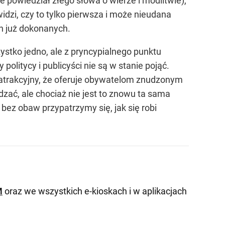
nie powiedział złego słowa o wierze i modlitwie),
widzi, czy to tylko pierwsza i może nieudana
an już dokonanych.
ystko jedno, ale z pryncypialnego punktu
politycy i publicyści nie są w stanie pojąć.
o atrakcyjny, że oferuje obywatelom znudzonym
zać, ale chociaż nie jest to znowu ta sama
bez obaw przypatrzymy się, jak się robi
M
oraz we wszystkich e-kioskach i w aplikacjach