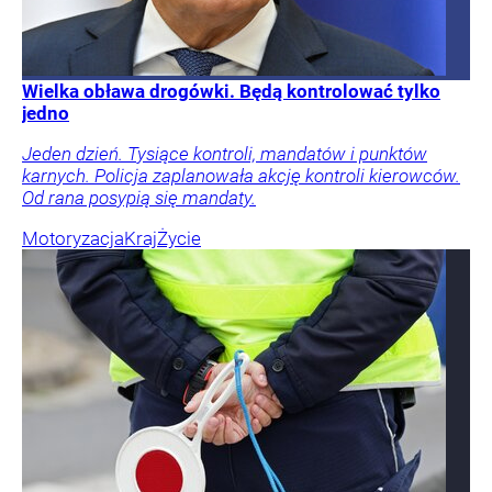
Wielka obława drogówki. Będą kontrolować tylko
jedno
Jeden dzień. Tysiące kontroli, mandatów i punktów
karnych. Policja zaplanowała akcję kontroli kierowców.
Od rana posypią się mandaty.
Motoryzacja
Kraj
Życie