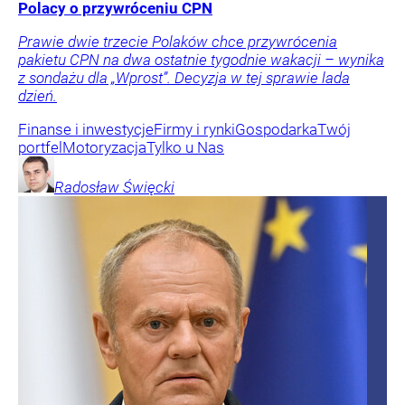
Polacy o przywróceniu CPN
Prawie dwie trzecie Polaków chce przywrócenia
pakietu CPN na dwa ostatnie tygodnie wakacji – wynika
z sondażu dla „Wprost”. Decyzja w tej sprawie lada
dzień.
Finanse i inwestycje
Firmy i rynki
Gospodarka
Twój
portfel
Motoryzacja
Tylko u Nas
Radosław
Święcki