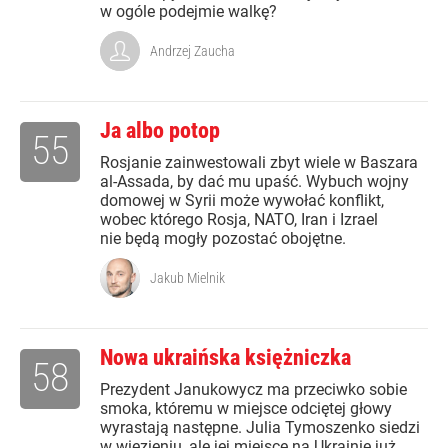
w ogóle podejmie walkę?
Andrzej Zaucha
Ja albo potop
55
Rosjanie zainwestowali zbyt wiele w Baszara
al-Assada, by dać mu upaść. Wybuch wojny
domowej w Syrii może wywołać konflikt,
wobec którego Rosja, NATO, Iran i Izrael
nie będą mogły pozostać obojętne.
Jakub Mielnik
Nowa ukraińska księżniczka
58
Prezydent Janukowycz ma przeciwko sobie
smoka, któremu w miejsce odciętej głowy
wyrastają następne. Julia Tymoszenko siedzi
w więzieniu, ale jej miejsce na Ukrainie już