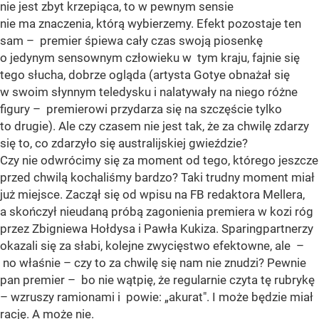
nie jest zbyt krzepiąca, to w pewnym sensie
nie ma znaczenia, którą wybierzemy. Efekt pozostaje ten
sam – premier śpiewa cały czas swoją piosenkę
o jedynym sensownym człowieku w tym kraju, fajnie się
tego słucha, dobrze ogląda (artysta Gotye obnażał się
w swoim słynnym teledysku i nalatywały na niego różne
figury – premierowi przydarza się na szczęście tylko
to drugie). Ale czy czasem nie jest tak, że za chwilę zdarzy
się to, co zdarzyło się australijskiej gwieździe?
Czy nie odwrócimy się za moment od tego, którego jeszcze
przed chwilą kochaliśmy bardzo? Taki trudny moment miał
już miejsce. Zaczął się od wpisu na FB redaktora Mellera,
a skończył nieudaną próbą zagonienia premiera w kozi róg
przez Zbigniewa Hołdysa i Pawła Kukiza. Sparingpartnerzy
okazali się za słabi, kolejne zwycięstwo efektowne, ale –
no właśnie – czy to za chwilę się nam nie znudzi? Pewnie
pan premier – bo nie wątpię, że regularnie czyta tę rubrykę
– wzruszy ramionami i powie: „akurat". I może będzie miał
rację. A może nie.