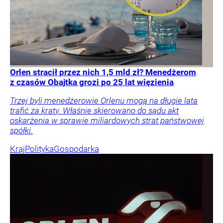
Orlen stracił przez nich 1,5 mld zł? Menedżerom
z czasów Obajtka grozi po 25 lat więzienia
Trzej byli menedżerowie Orlenu mogą na długie lata
trafić za kraty. Właśnie skierowano do sądu akt
oskarżenia w sprawie miliardowych strat państwowej
spółki.
Kraj
Polityka
Gospodarka