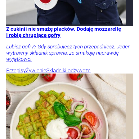
Z cukinii nie smażę placków. Dodaję mozzarellę
i robię chrupiące gofry
Lubisz gofry? Gdy spróbujesz tych przepadniesz. Jeden
wytrawny składnik sprawia, że smakują naprawdę
wyjątkowo.
Przepisy
Żywienie
Składniki odżywcze