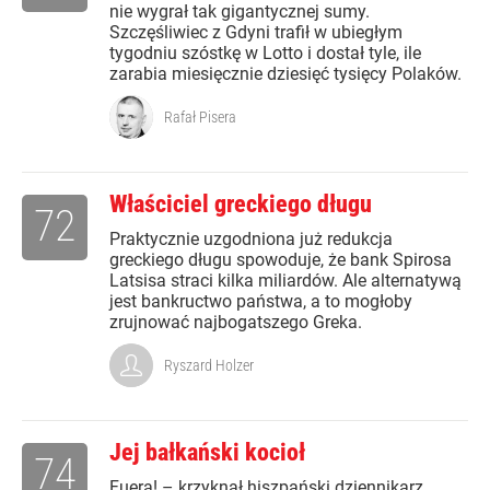
nie wygrał tak gigantycznej sumy.
Szczęśliwiec z Gdyni trafił w ubiegłym
tygodniu szóstkę w Lotto i dostał tyle, ile
zarabia miesięcznie dziesięć tysięcy Polaków.
Rafał Pisera
Właściciel greckiego długu
72
Praktycznie uzgodniona już redukcja
greckiego długu spowoduje, że bank Spirosa
Latsisa straci kilka miliardów. Ale alternatywą
jest bankructwo państwa, a to mogłoby
zrujnować najbogatszego Greka.
Ryszard Holzer
Jej bałkański kocioł
74
Fuera! – krzyknął hiszpański dziennikarz,