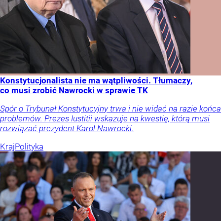
Konstytucjonalista nie ma wątpliwości. Tłumaczy,
co musi zrobić Nawrocki w sprawie TK
Spór o Trybunał Konstytucyjny trwa i nie widać na razie końca
problemów. Prezes Iustitii wskazuje na kwestię, którą musi
rozwiązać prezydent Karol Nawrocki.
Kraj
Polityka