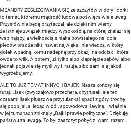
MEANDRY ZEŚLIZGIWANIA SIĘ ze szczytów w doły i dołki
to temat, któremu mądrość ludowa poświęca wiele uwagi.
Przysłów nie będę przytaczał, ale dzięki nim wiemy,
że istnieje związek między wysokością, na której znalazł się
wspinający, a wielkością siniaka powstałego na dole
pleców oraz że nikt, nawet najwięksi, nie wiedzą, w który
dołek wpadną, komu nadepną przy okazji na odcisk i która
owca to wilk. A potem już tylko albo kłapnięcie zębów, albo
jednak pojawia się myśliwy i ratuje, albo sami się jakoś
wygrzebujemy.
ALE TO JUŻ TEMAT INNYCH BAJEK. Nasza kończy się
tutaj. Lisek (zwyczajowo przechera, chytrusek, ale też
czasami lisek pluszowa przytulanka) spadł z góry, trochę
się poobijał, a lecąc w dół, spowodował lawinę. I właśnie
w jej tumanach zniknęły „Bajki prawie polityczne". Dziękuję
państwu za uwagę. To był zaszczyt pobyć z wami razem.