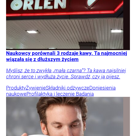
Naukowcy porównali 3 rodzaje kawy. Ta najmocniej
wiązała się z dłuższym życiem
Myślisz, że to zwykła „mała czarna”? Ta kawa najsilniej
chroni serce i wydłuża życie. Sprawdź, czy ją pijesz.
Produkty
Żywienie
Składniki odżywcze
Doniesienia
naukowe
Profilaktyka i leczenie
Badania