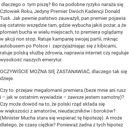
dlaczego o tym piszę? Bo na podobne ryzyko naraża się
Człowiek Roku, Jedyny Premier Dwóch Kadencji Donald
Tusk. Jak pewnie państwo zauważyli, pan premier pojawia
się ostatnio wszędzie tam, gdzie wybucha jakiś pożar, a że
płomień bucha w wielu miejscach, to premiera oglądamy
w akcji non stop. Ratuje kampanię swojej partii, mknąc
autobusem po Polsce i zaprzyjaźniając się z kibicami,
ratuje polską służbę zdrowia, naprawia internet czy reguluje
wysokość naszych emerytur.
OCZYWIŚCIE MOŻNA SIĘ ZASTANAWIAĆ, dlaczego tak się
dzieje.
Czy to przejaw megalomanii premiera (beze mnie ani rusz
i – jak w ostatnim wywiadzie – zawsze jestem samotny)?
Czy może dowód na to, że polski rząd składa się
w większości z amatorów, nieudaczników i boroków?
(Minister Mucha stara się wspierać tę hipotezę). A może
dlatego, że czasy ciężkie? Ponieważ żadna z tych hipotez