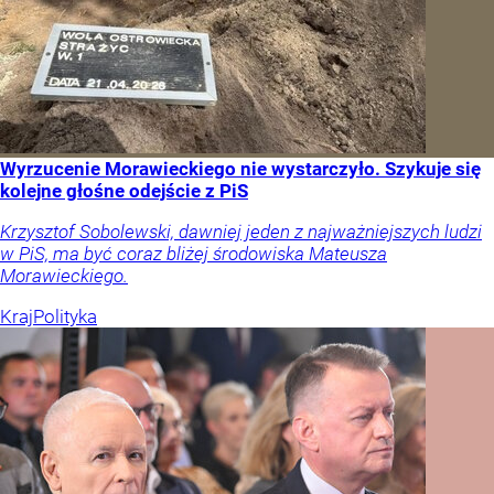
Wyrzucenie Morawieckiego nie wystarczyło. Szykuje się
kolejne głośne odejście z PiS
Krzysztof Sobolewski, dawniej jeden z najważniejszych ludzi
w PiS, ma być coraz bliżej środowiska Mateusza
Morawieckiego.
Kraj
Polityka