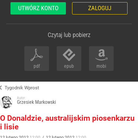
UTWÓRZ KONTO
ZALOGUJ
Czytaj lub pobierz
pdf
epub
mobi
Tygodnik Wprost
Autor:
Grzesiek Markowski
O Donaldzie, australijskim piosenkarzu
i lisie
12
lutego
2012
12:00
/
12
lutego
2012
12:00