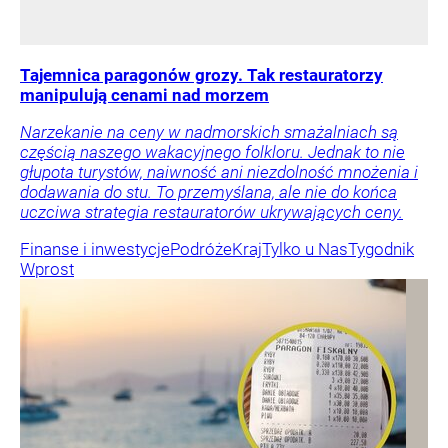
Tajemnica paragonów grozy. Tak restauratorzy
manipulują cenami nad morzem
Narzekanie na ceny w nadmorskich smażalniach są
częścią naszego wakacyjnego folkloru. Jednak to nie
głupota turystów, naiwność ani niezdolność mnożenia i
dodawania do stu. To przemyślana, ale nie do końca
uczciwa strategia restauratorów ukrywających ceny.
Finanse i inwestycje
Podróże
Kraj
Tylko u Nas
Tygodnik
Wprost