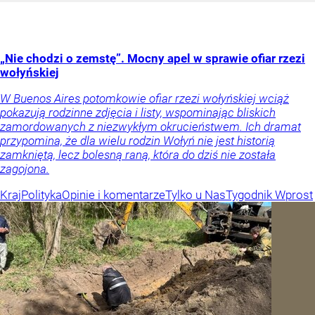
„Nie chodzi o zemstę”. Mocny apel w sprawie ofiar rzezi
wołyńskiej
W Buenos Aires potomkowie ofiar rzezi wołyńskiej wciąż
pokazują rodzinne zdjęcia i listy, wspominając bliskich
zamordowanych z niezwykłym okrucieństwem. Ich dramat
przypomina, że dla wielu rodzin Wołyń nie jest historią
zamkniętą, lecz bolesną raną, która do dziś nie została
zagojona.
Kraj
Polityka
Opinie i komentarze
Tylko u Nas
Tygodnik Wprost