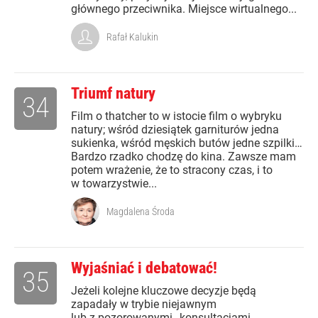
głównego przeciwnika. Miejsce wirtualnego...
Rafał Kalukin
Triumf natury
34
Film o thatcher to w istocie film o wybryku
natury; wśród dziesiątek garniturów jedna
sukienka, wśród męskich butów jedne szpilki…
Bardzo rzadko chodzę do kina. Zawsze mam
potem wrażenie, że to stracony czas, i to
w towarzystwie...
Magdalena Środa
Wyjaśniać i debatować!
35
Jeżeli kolejne kluczowe decyzje będą
zapadały w trybie niejawnym
lub z pozorowanymi „konsultacjami