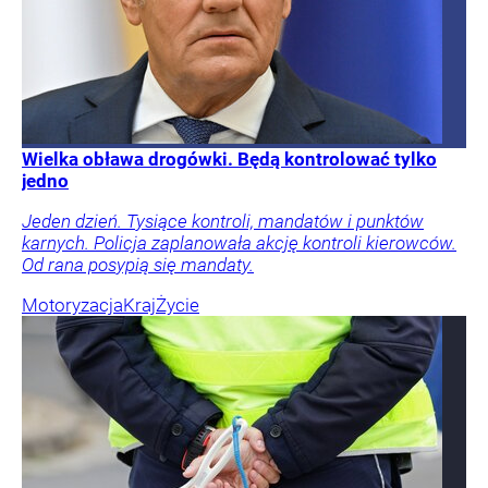
Wielka obława drogówki. Będą kontrolować tylko
jedno
Jeden dzień. Tysiące kontroli, mandatów i punktów
karnych. Policja zaplanowała akcję kontroli kierowców.
Od rana posypią się mandaty.
Motoryzacja
Kraj
Życie