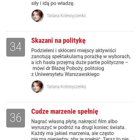
siły i idą po władzę.
Tatiana Kolesnyczenko
Skazani na politykę
34
Podzieleni i skłóceni miejscy aktywiści
zanotują spektakularną porażkę w wyborach,
a ich hasła przejmą duże partie polityczne –
mówi dr Błażej Poboży, politolog
z Uniwersytetu Warszawskiego
Tatiana Kolesnyczenko
Cudze marzenie spełnię
36
Nagrać własną płytę, nakręcić film albo
wyruszyć w podróż na drugi koniec świata.
Każdy ma jakieś marzenia, ale często
nie ma pieniędzy, aby je spełnić. Teraz to nie