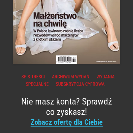
SPIS TREŚCI
ARCHIWUM WYDAŃ
WYDANIA
SPECJALNE
SUBSKRYPCJA CYFROWA
Nie masz konta? Sprawdź
co zyskasz!
Zobacz ofertę dla Ciebie