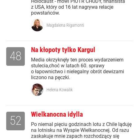
Holocaust - mówi PIOTR CHUDY, finansista
z USA, który od 16 lat nagrywa relacje
powstańców.
Magdalena Rigamonti
Na kłopoty tylko Kargul
48
Media okrzyknęły ten proces wydarzeniem
stulecia,choć w latach 60. sprawy
o łapownictwo i nielegalny obrót dewizami
liczono na pęczki.
Helena Kowalik
Wielkanocna idylla
52
Po niemal pięciu godzinach lotu z Chile ląduję
na lotnisku na Wyspie Wielkanocnej. Od razu
zaskakuje mnie zapach rozchodzący się