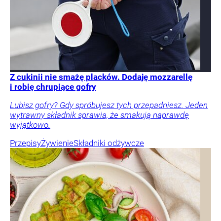
Z cukinii nie smażę placków. Dodaję mozzarellę
i robię chrupiące gofry
Lubisz gofry? Gdy spróbujesz tych przepadniesz. Jeden
wytrawny składnik sprawia, że smakują naprawdę
wyjątkowo.
Przepisy
Żywienie
Składniki odżywcze