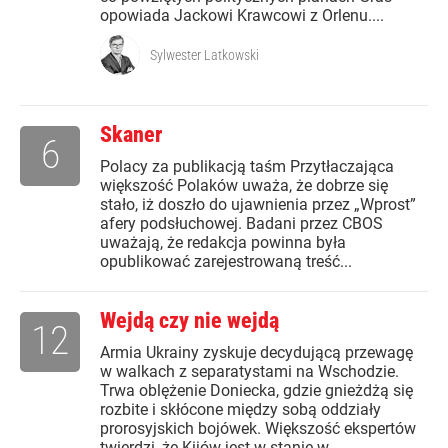
opowiada Jackowi Krawcowi z Orlenu....
Sylwester Latkowski
Skaner
6
Polacy za publikacją taśm Przytłaczająca
większość Polaków uważa, że dobrze się
stało, iż doszło do ujawnienia przez „Wprost”
afery podsłuchowej. Badani przez CBOS
uważają, że redakcja powinna była
opublikować zarejestrowaną treść...
Wejdą czy nie wejdą
12
Armia Ukrainy zyskuje decydującą przewagę
w walkach z separatystami na Wschodzie.
Trwa oblężenie Doniecka, gdzie gnieżdżą się
rozbite i skłócone między sobą oddziały
prorosyjskich bojówek. Większość ekspertów
twierdzi, że Kijów jest w stanie w...