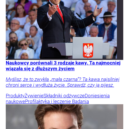
Naukowcy porównali 3 rodzaje kawy. Ta najmocniej
wiązała się z dłuższym życiem
Myślisz, że to zwykła „mała czarna”? Ta kawa najsilniej
chroni serce i wydłuża życie. Sprawdź, czy ją pijesz.
Produkty
Żywienie
Składniki odżywcze
Doniesienia
naukowe
Profilaktyka i leczenie
Badania