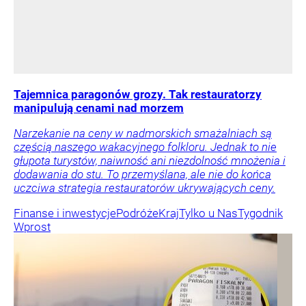
Tajemnica paragonów grozy. Tak restauratorzy
manipulują cenami nad morzem
Narzekanie na ceny w nadmorskich smażalniach są
częścią naszego wakacyjnego folkloru. Jednak to nie
głupota turystów, naiwność ani niezdolność mnożenia i
dodawania do stu. To przemyślana, ale nie do końca
uczciwa strategia restauratorów ukrywających ceny.
Finanse i inwestycje
Podróże
Kraj
Tylko u Nas
Tygodnik
Wprost