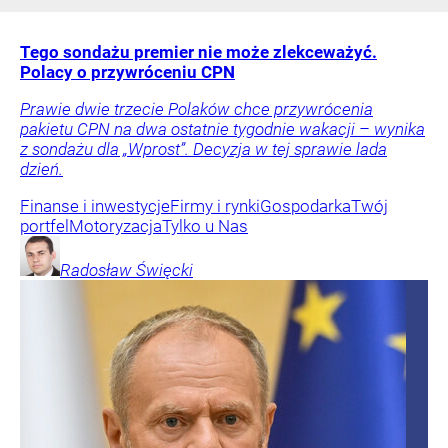
Tego sondażu premier nie może zlekceważyć.
Polacy o przywróceniu CPN
Prawie dwie trzecie Polaków chce przywrócenia
pakietu CPN na dwa ostatnie tygodnie wakacji – wynika
z sondażu dla „Wprost”. Decyzja w tej sprawie lada
dzień.
Finanse i inwestycje
Firmy i rynki
Gospodarka
Twój
portfel
Motoryzacja
Tylko u Nas
Radosław
Święcki