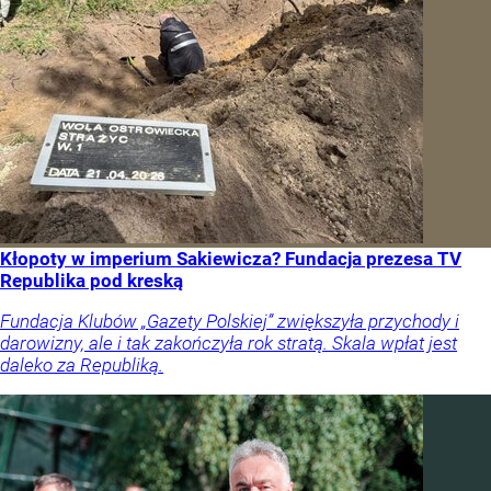
Kłopoty w imperium Sakiewicza? Fundacja prezesa TV
Republika pod kreską
Fundacja Klubów „Gazety Polskiej” zwiększyła przychody i
darowizny, ale i tak zakończyła rok stratą. Skala wpłat jest
daleko za Republiką.