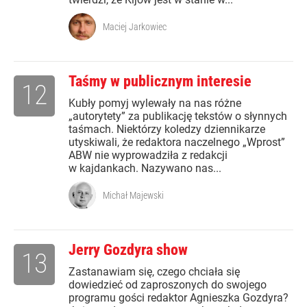
Maciej Jarkowiec
Taśmy w publicznym interesie
12
Kubły pomyj wylewały na nas różne
„autorytety” za publikację tekstów o słynnych
taśmach. Niektórzy koledzy dziennikarze
utyskiwali, że redaktora naczelnego „Wprost”
ABW nie wyprowadziła z redakcji
w kajdankach. Nazywano nas...
Michał Majewski
Jerry Gozdyra show
13
Zastanawiam się, czego chciała się
dowiedzieć od zaproszonych do swojego
programu gości redaktor Agnieszka Gozdyra?