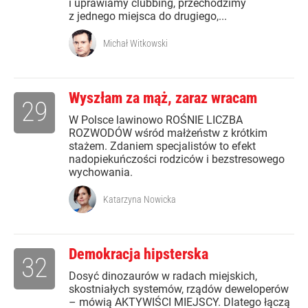
i uprawiamy clubbing, przechodzimy
z jednego miejsca do drugiego,...
Michał Witkowski
Wyszłam za mąż, zaraz wracam
29
W Polsce lawinowo ROŚNIE LICZBA
ROZWODÓW wśród małżeństw z krótkim
stażem. Zdaniem specjalistów to efekt
nadopiekuńczości rodziców i bezstresowego
wychowania.
Katarzyna Nowicka
Demokracja hipsterska
32
Dosyć dinozaurów w radach miejskich,
skostniałych systemów, rządów deweloperów
– mówią AKTYWIŚCI MIEJSCY. Dlatego łączą