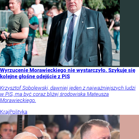
Wyrzucenie Morawieckiego nie wystarczyło. Szykuje się
kolejne głośne odejście z PiS
Krzysztof Sobolewski, dawniej jeden z najważniejszych ludzi
w PiS, ma być coraz bliżej środowiska Mateusza
Morawieckiego.
Kraj
Polityka