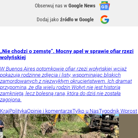
Obserwuj nas
w
Google News
Dodaj jako
źródło w Google
„Nie chodzi o zemstę”. Mocny apel w sprawie ofiar rzezi
wołyńskiej
W Buenos Aires potomkowie ofiar rzezi wołyńskiej wciąż
pokazują rodzinne zdjęcia i listy, wspominając bliskich
zamordowanych z niezwykłym okrucieństwem. Ich dramat
przypomina, że dla wielu rodzin Wołyń nie jest historią
zamkniętą, lecz bolesną raną, która do dziś nie została
zagojona.
Kraj
Polityka
Opinie i komentarze
Tylko u Nas
Tygodnik Wprost