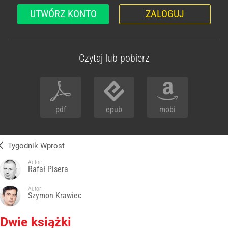
UTWÓRZ KONTO
ZALOGUJ
Czytaj lub pobierz
pdf
epub
mobi
Tygodnik Wprost
Autor:
Rafał Pisera
Autor:
Szymon Krawiec
Dwie książki