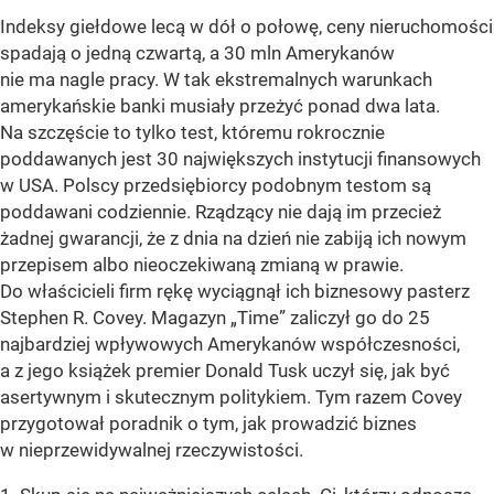
Indeksy giełdowe lecą w dół o połowę, ceny nieruchomości
spadają o jedną czwartą, a 30 mln Amerykanów
nie ma nagle pracy. W tak ekstremalnych warunkach
amerykańskie banki musiały przeżyć ponad dwa lata.
Na szczęście to tylko test, któremu rokrocznie
poddawanych jest 30 największych instytucji finansowych
w USA. Polscy przedsiębiorcy podobnym testom są
poddawani codziennie. Rządzący nie dają im przecież
żadnej gwarancji, że z dnia na dzień nie zabiją ich nowym
przepisem albo nieoczekiwaną zmianą w prawie.
Do właścicieli firm rękę wyciągnął ich biznesowy pasterz
Stephen R. Covey. Magazyn „Time” zaliczył go do 25
najbardziej wpływowych Amerykanów współczesności,
a z jego książek premier Donald Tusk uczył się, jak być
asertywnym i skutecznym politykiem. Tym razem Covey
przygotował poradnik o tym, jak prowadzić biznes
w nieprzewidywalnej rzeczywistości.