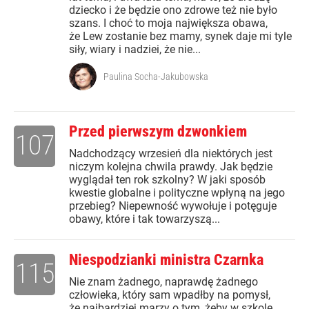
dziecko i że będzie ono zdrowe też nie było
szans. I choć to moja największa obawa,
że Lew zostanie bez mamy, synek daje mi tyle
siły, wiary i nadziei, że nie...
Paulina Socha-Jakubowska
Przed pierwszym dzwonkiem
107
Nadchodzący wrzesień dla niektórych jest
niczym kolejna chwila prawdy. Jak będzie
wyglądał ten rok szkolny? W jaki sposób
kwestie globalne i polityczne wpłyną na jego
przebieg? Niepewność wywołuje i potęguje
obawy, które i tak towarzyszą...
Niespodzianki ministra Czarnka
115
Nie znam żadnego, naprawdę żadnego
człowieka, który sam wpadłby na pomysł,
że najbardziej marzy o tym, żeby w szkole