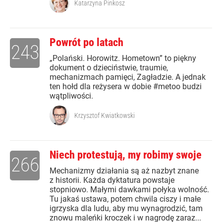
Katarzyna Pinkosz
Powrót po latach
243
„Polański. Horowitz. Hometown” to piękny
dokument o dzieciństwie, traumie,
mechanizmach pamięci, Zagładzie. A jednak
ten hołd dla reżysera w dobie #metoo budzi
wątpliwości.
Krzysztof Kwiatkowski
Niech protestują, my robimy swoje
266
Mechanizmy działania są aż nazbyt znane
z historii. Każda dyktatura powstaje
stopniowo. Małymi dawkami połyka wolność.
Tu jakaś ustawa, potem chwila ciszy i małe
igrzyska dla ludu, aby mu wynagrodzić, tam
znowu maleńki kroczek i w nagrodę zaraz...