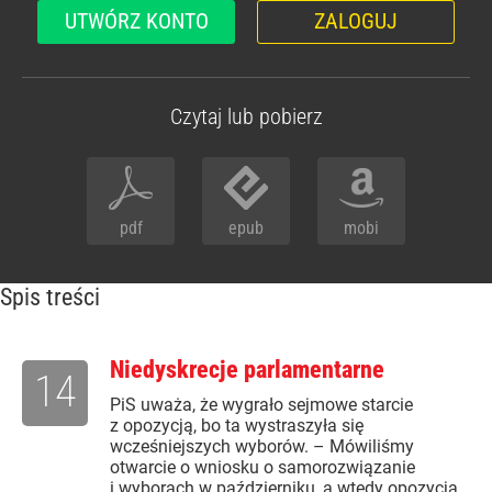
UTWÓRZ KONTO
ZALOGUJ
Czytaj lub pobierz
pdf
epub
mobi
Spis treści
Niedyskrecje parlamentarne
14
PiS uważa, że wygrało sejmowe starcie
z opozycją, bo ta wystraszyła się
wcześniejszych wyborów. – Mówiliśmy
otwarcie o wniosku o samorozwiązanie
i wyborach w październiku, a wtedy opozycja