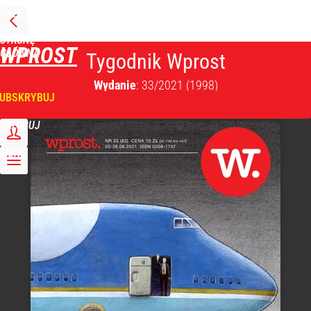
PRZEJDŹ
NA
STRONĘ
WPROST
GŁÓWNĄ
Tygodnik Wprost
Wydanie
: 33/2021
(1998)
UBSKRYBUJ
ZALOGUJ
MENU