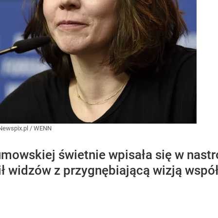
Newspix.pl
/
WENN
mowskiej świetnie wpisała się w nastró
wił widzów z przygnębiającą wizją wspó