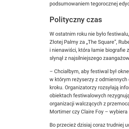
podsumowaniem tegorocznej edycji 
Polityczny czas
W ostatnim roku nie było festiwal
Złotej Palmy za „The Square”, Rube
i nienawiści, która łamie biografi
słynął z najsilniejszego zaangażo
– Chciałbym, aby festiwal był oknem
w którym reżyserzy z odmiennych c
kroku. Organizatorzy rozsyłają in
obiektach festiwalowych rezygnują
organizacji walczących z przemoc
Mortimer czy Claire Foy – wybiera 
Bo przecież dzisiaj coraz trudniej