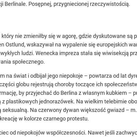
Berlinale. Posępnej, przygniecionej rzeczywistością.
u, który nie zmieniłby się w agorę, gdzie dyskutowane s
n Ostlund, wskazywał na wypalenie się europejskich wart
e zwykłych ludzi. Wenecka impreza stała się wiwisekcją p
wania społecznego.
 na świat i odbijał jego niepokoje – powtarza od lat dyre
zęści globu rejestrują choroby toczące ich społeczeństw
formację, by przyjechać do Berlina z własnym kubkiem – 
 z plastikowych jednorazówek. Na wielkim telebimie obok
ą seksualną. Na czerwony dywan większość gwiazd – m.i
kreację w kolorze czarnego protestu.
 uciec od niepokojów współczesności. Nawet jeśli zachwyc