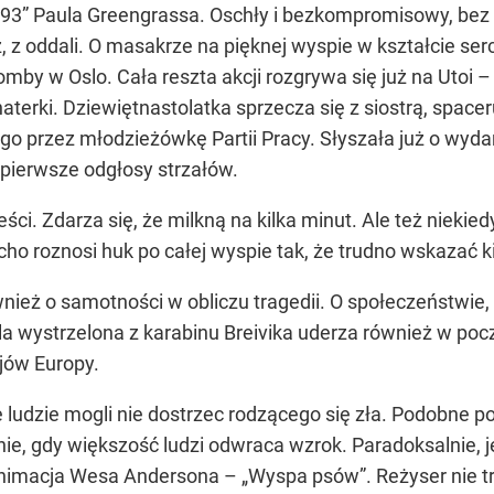
otu 93” Paula Greengrassa. Oschły i bezkompromisowy, b
z, z oddali. O masakrze na pięknej wyspie w kształcie s
mby w Oslo. Cała reszta akcji rozgrywa się już na Utoi –
aterki. Dziewiętnastolatka sprzecza się z siostrą, spac
 przez młodzieżówkę Partii Pracy. Słyszała już o wydarz
 pierwsze odgłosy strzałów.
ści. Zdarza się, że milkną na kilka minut. Ale też niekie
Echo roznosi huk po całej wyspie tak, że trudno wskazać k
nież o samotności w obliczu tragedii. O społeczeństwie,
la wystrzelona z karabinu Breivika uderza również w p
jów Europy.
że ludzie mogli nie dostrzec rodzącego się zła. Podobne 
nie, gdy większość ludzi odwraca wzrok. Paradoksalnie,
animacja Wesa Andersona – „Wyspa psów”. Reżyser nie trac