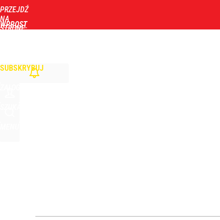
PRZEJDŹ
Udostępnij
6
Skomentuj
NA
WPROST
STRONĘ
GŁÓWNĄ
WIADOMOŚCI
POLITYKA
BIZNES
DOM
ZDROWIE
ROZRYWKA
TYGOD
SUBSKRYBUJ
ZALOGUJ
SZUKAJ
MENU