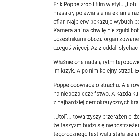
Erik Poppe zrobił film w stylu „L
masakry pojawia się na ekranie ra
ofiar. Najpierw pokazuje wybuch bo
Kamera ani na chwilę nie zgubi boh
uczestnikami obozu organizowanego
czegoś więcej. Aż z oddali słychać
Właśnie one nadają rytm tej opowie
im krzyk. A po nim kolejny strzał. 
Poppe opowiada o strachu. Ale rów
na niebezpieczeństwo. A każda ku
z najbardziej demokratycznych kra
„Utoi”... towarzyszy przerażenie, 
że faszyzm budzi się niepostrzeże
tegorocznego festiwalu stała się 