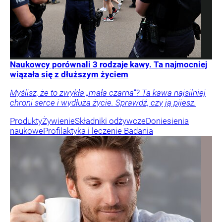
Naukowcy porównali 3 rodzaje kawy. Ta najmocniej
wiązała się z dłuższym życiem
Myślisz, że to zwykła „mała czarna”? Ta kawa najsilniej
chroni serce i wydłuża życie. Sprawdź, czy ją pijesz.
Produkty
Żywienie
Składniki odżywcze
Doniesienia
naukowe
Profilaktyka i leczenie
Badania