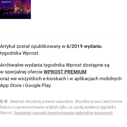
Artykuł został opublikowany w
6/2019 wydaniu
tygodnika Wprost
.
Archiwalne wydania tygodnika Wprost dostępne są
w specjalnej ofercie
WPROST PREMIUM
oraz we wszystkich e-kioskach i w aplikacjach mobilnych
App Store
i
Google Play
.
© ℗
Materiał chroniony prawem autorskim. Wszelkie prawa zastrzeżone.
Dalsze rozpowszechnianie artykułu tylko za zgodą wydawcy tygodnika
Wprost.
Regulamin i warunki licencjonowania materiałów prasowych
.