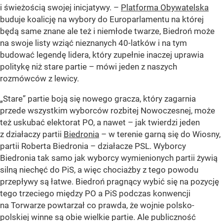
i świeżością swojej inicjatywy. –
Platforma Obywatelska
buduje koalicję na wybory do Europarlamentu na której
będą same znane ale też i niemłode twarze, Biedroń może
na swoje listy wziąć nieznanych 40-latków i na tym
budować legendę lidera, który zupełnie inaczej uprawia
politykę niż stare partie – mówi jeden z naszych
rozmówców z lewicy.
„Stare” partie boją się nowego gracza, który zagarnia
przede wszystkim wyborców rozbitej Nowoczesnej, może
też uskubać elektorat PO, a nawet – jak twierdzi jeden
z działaczy partii
Biedronia
– w terenie garną się do Wiosny,
partii Roberta Biedronia – działacze PSL. Wyborcy
Biedronia tak samo jak wyborcy wymienionych partii żywią
silną niechęć do PiS, a więc chociażby z tego powodu
przepływy są łatwe. Biedroń pragnący wybić się na pozycję
tego trzeciego między PO a PiS podczas konwencji
na Torwarze powtarzał co prawda, że wojnie polsko-
polskiej winne są obie wielkie partie. Ale publiczność