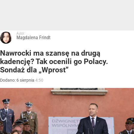
Autor:
Magdalena Frindt
Nawrocki ma szansę na drugą
kadencję? Tak ocenili go Polacy.
Sondaż dla „Wprost”
Dodano:
6
sierpnia
4:50