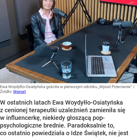
Ewa Woydyłło-Osiatyńska gościła w pierwszym odcinku „Wpost Przeciwnie”
/
Źródło:
Wprost
W ostatnich latach Ewa Woydyłło-Osiatyńska
z cenionej terapeutki uzależnień zamieniła się
w influencerkę, niekiedy głoszącą pop-
psychologiczne brednie. Paradoksalnie to,
co ostatnio powiedziała o Idze Świątek, nie jest