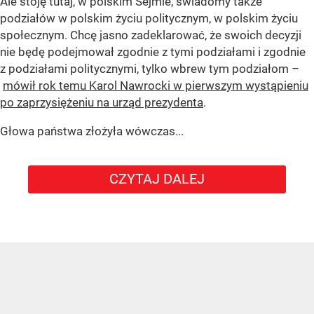
Ale stoję tutaj, w polskim Sejmie, świadomy także
podziałów w polskim życiu politycznym, w polskim życiu
społecznym. Chcę jasno zadeklarować, że swoich decyzji
nie będę podejmował zgodnie z tymi podziałami i zgodnie
z podziałami politycznymi, tylko wbrew tym podziałom –
mówił rok temu Karol Nawrocki w pierwszym wystąpieniu
po zaprzysiężeniu na urząd prezydenta
.
Głowa państwa złożyła wówczas...
CZYTAJ DALEJ