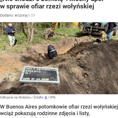
w sprawie ofiar rzezi wołyńskiej
Dodano:
wczoraj
6:09
Odkrycie na Wołyniu
/ Źródło:
X
/
IPN
W Buenos Aires potomkowie ofiar rzezi wołyńskiej
wciąż pokazują rodzinne zdjęcia i listy,