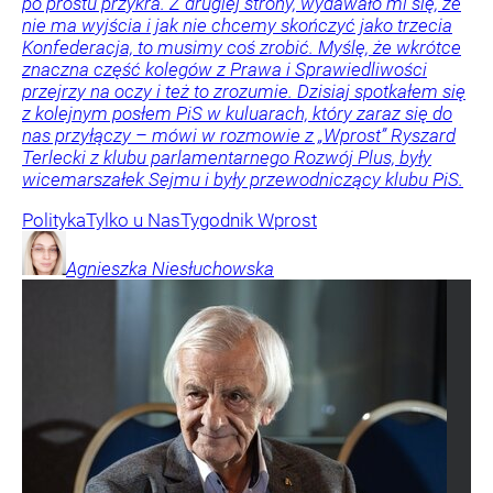
po prostu przykra. Z drugiej strony, wydawało mi się, że
nie ma wyjścia i jak nie chcemy skończyć jako trzecia
Konfederacja, to musimy coś zrobić. Myślę, że wkrótce
znaczna część kolegów z Prawa i Sprawiedliwości
przejrzy na oczy i też to zrozumie. Dzisiaj spotkałem się
z kolejnym posłem PiS w kuluarach, który zaraz się do
nas przyłączy – mówi w rozmowie z „Wprost” Ryszard
Terlecki z klubu parlamentarnego Rozwój Plus, były
wicemarszałek Sejmu i były przewodniczący klubu PiS.
Polityka
Tylko u Nas
Tygodnik Wprost
Agnieszka
Niesłuchowska