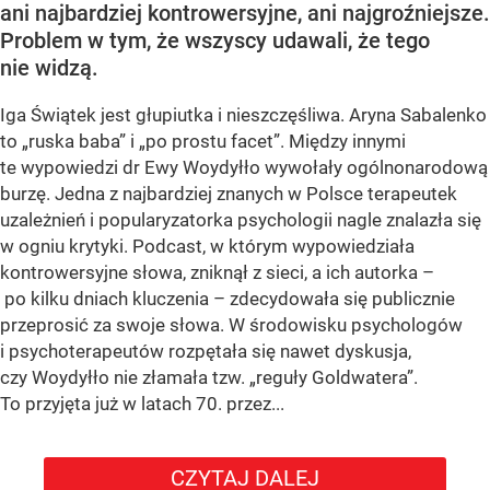
ani najbardziej kontrowersyjne, ani najgroźniejsze.
Problem w tym, że wszyscy udawali, że tego
nie widzą.
Iga Świątek jest głupiutka i nieszczęśliwa. Aryna Sabalenko
to „ruska baba” i „po prostu facet”. Między innymi
te wypowiedzi dr Ewy Woydyłło wywołały ogólnonarodową
burzę. Jedna z najbardziej znanych w Polsce terapeutek
uzależnień i popularyzatorka psychologii nagle znalazła się
w ogniu krytyki. Podcast, w którym wypowiedziała
kontrowersyjne słowa, zniknął z sieci, a ich autorka –
po kilku dniach kluczenia – zdecydowała się publicznie
przeprosić za swoje słowa. W środowisku psychologów
i psychoterapeutów rozpętała się nawet dyskusja,
czy Woydyłło nie złamała tzw. „reguły Goldwatera”.
To przyjęta już w latach 70. przez...
CZYTAJ DALEJ