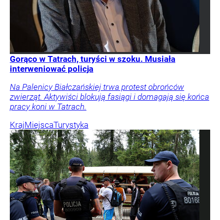
Gorąco w Tatrach, turyści w szoku. Musiała
interweniować policja
Na Palenicy Białczańskiej trwa protest obrońców
zwierząt. Aktywiści blokują fasiągi i domagają się końca
pracy koni w Tatrach.
Kraj
Miejsca
Turystyka