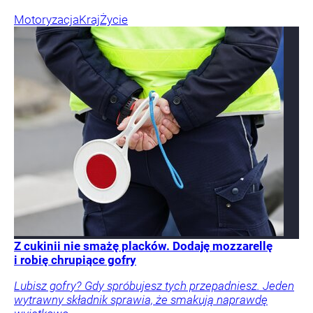
Motoryzacja
Kraj
Życie
Z cukinii nie smażę placków. Dodaję mozzarellę
i robię chrupiące gofry
Lubisz gofry? Gdy spróbujesz tych przepadniesz. Jeden
wytrawny składnik sprawia, że smakują naprawdę