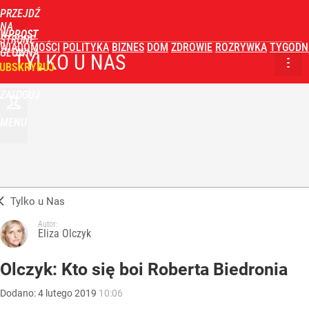
PRZEJDŹ
NA
WPROST
STRONĘ
WIADOMOŚCI
POLITYKA
BIZNES
DOM
ZDROWIE
ROZRYWKA
TYGODN
GŁÓWNĄ
TYLKO U NAS
UBSKRYBUJ
ZALOGUJ
MENU
Tylko u Nas
Autor:
Eliza Olczyk
Olczyk: Kto się boi Roberta Biedronia
Dodano:
4
lutego
2019
10:06