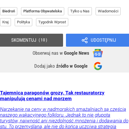
Biedroń
Platforma Obywatelska
Tylko u Nas
Wiadomości
Kraj
Polityka
Tygodnik Wprost
SKOMENTUJ
UDOSTĘPNIJ
10
Obserwuj nas
w
Google News
Dodaj jako
źródło w Google
Tajemnica paragonów grozy. Tak restauratorzy
manipulują cenami nad morzem
Narzekanie na ceny w nadmorskich smażalniach są częścią
naszego wakacyjnego folkloru. Jednak to nie głupota
turystów, naiwność ani niezdolność mnożenia i dodawania do
stu. To przemyślana, ale nie do końca uczciwa strategia