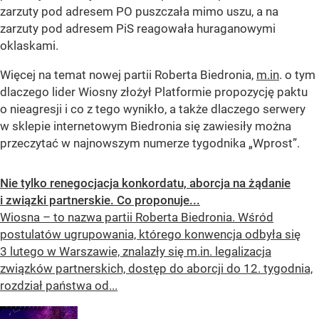
zarzuty pod adresem PO puszczała mimo uszu, a na
zarzuty pod adresem PiS reagowała huraganowymi
oklaskami.
Więcej na temat nowej partii Roberta Biedronia,
m.in
. o tym
dlaczego lider Wiosny złożył Platformie propozycję paktu
o nieagresji i co z tego wynikło, a także dlaczego serwery
w sklepie internetowym Biedronia się zawiesiły można
przeczytać w najnowszym numerze tygodnika „Wprost”.
Nie tylko renegocjacja konkordatu, aborcja na żądanie
i związki partnerskie. Co proponuje...
Wiosna – to nazwa partii Roberta Biedronia. Wśród
postulatów ugrupowania, którego konwencja odbyła się
3 lutego w Warszawie, znalazły się m.in. legalizacja
związków partnerskich, dostęp do aborcji do 12. tygodnia,
rozdział państwa od...