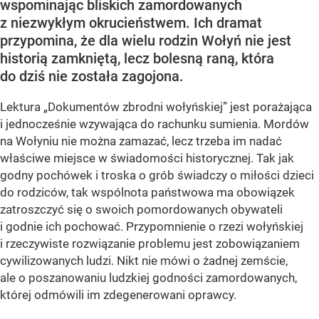
wspominając bliskich zamordowanych
z niezwykłym okrucieństwem. Ich dramat
przypomina, że dla wielu rodzin Wołyń nie jest
historią zamkniętą, lecz bolesną raną, która
do dziś nie została zagojona.
Lektura „Dokumentów zbrodni wołyńskiej” jest porażająca
i jednocześnie wzywająca do rachunku sumienia. Mordów
na Wołyniu nie można zamazać, lecz trzeba im nadać
właściwe miejsce w świadomości historycznej. Tak jak
godny pochówek i troska o grób świadczy o miłości dzieci
do rodziców, tak wspólnota państwowa ma obowiązek
zatroszczyć się o swoich pomordowanych obywateli
i godnie ich pochować. Przypomnienie o rzezi wołyńskiej
i rzeczywiste rozwiązanie problemu jest zobowiązaniem
cywilizowanych ludzi. Nikt nie mówi o żadnej zemście,
ale o poszanowaniu ludzkiej godności zamordowanych,
której odmówili im zdegenerowani oprawcy.