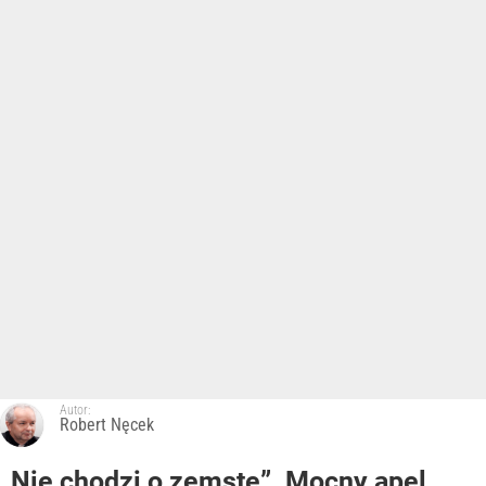
Autor:
Robert Nęcek
„Nie chodzi o zemstę”. Mocny apel