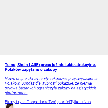
Temu, Shein i AliExpress już nie takie atrakcyjne.
Polaków zapytano o zakupy
Nowe unijne cła zmieniły zakupowe przyzwyczajenia
Polaków. Sondaż dla „Wprost” pokazuje, że niemal
połowa badanych ograniczyła zakupy na azjatyckich
platformach.
Firmy i rynki
Gospodarka
Twój portfel
Tylko u Nas