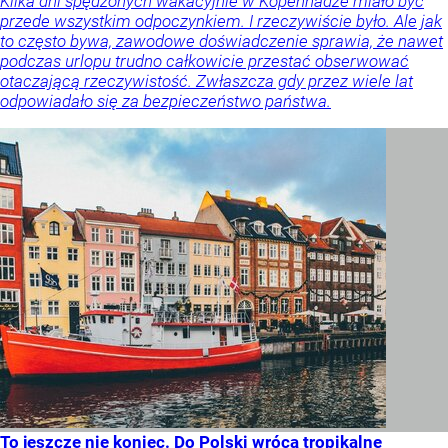
Kilka dni spędzonych wakacyjnie w Kopenhadze miało być
przede wszystkim odpoczynkiem. I rzeczywiście było. Ale jak
to często bywa, zawodowe doświadczenie sprawia, że nawet
podczas urlopu trudno całkowicie przestać obserwować
otaczającą rzeczywistość. Zwłaszcza gdy przez wiele lat
odpowiadało się za bezpieczeństwo państwa.
To jeszcze nie koniec. Do Polski wrócą tropikalne