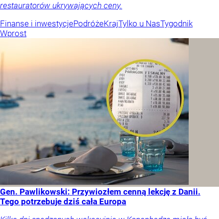
restauratorów ukrywających ceny.
Finanse i inwestycje
Podróże
Kraj
Tylko u Nas
Tygodnik
Wprost
Gen. Pawlikowski: Przywiozłem cenną lekcję z Danii.
Tego potrzebuje dziś cała Europa