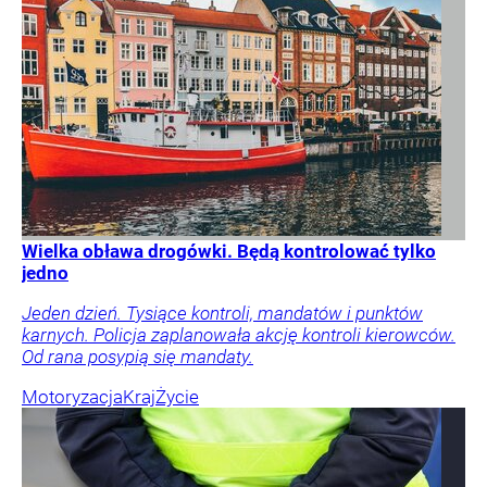
Wielka obława drogówki. Będą kontrolować tylko
jedno
Jeden dzień. Tysiące kontroli, mandatów i punktów
karnych. Policja zaplanowała akcję kontroli kierowców.
Od rana posypią się mandaty.
Motoryzacja
Kraj
Życie