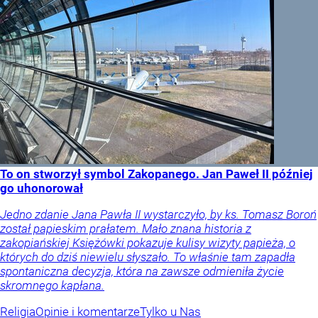
To on stworzył symbol Zakopanego. Jan Paweł II później
go uhonorował
Jedno zdanie Jana Pawła II wystarczyło, by ks. Tomasz Boroń
został papieskim prałatem. Mało znana historia z
zakopiańskiej Księżówki pokazuje kulisy wizyty papieża, o
których do dziś niewielu słyszało. To właśnie tam zapadła
spontaniczna decyzja, która na zawsze odmieniła życie
skromnego kapłana.
Religia
Opinie i komentarze
Tylko u Nas