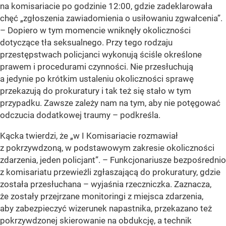
na komisariacie po godzinie 12:00, gdzie zadeklarowała
chęć
„zgłoszenia zawiadomienia o usiłowaniu zgwałcenia”
.
– Dopiero w tym momencie wniknęły okoliczności
dotyczące tła seksualnego. Przy tego rodzaju
przestępstwach policjanci wykonują ściśle określone
prawem i procedurami czynności. Nie przesłuchują
a jedynie po krótkim ustaleniu okoliczności sprawę
przekazują do prokuratury i tak też się stało w tym
przypadku. Zawsze zależy nam na tym, aby nie potęgować
odczucia dodatkowej traumy – podkreśla.
Kącka twierdzi, że
„w I Komisariacie rozmawiał
z pokrzywdzoną, w podstawowym zakresie okoliczności
zdarzenia, jeden policjant”
. – Funkcjonariusze bezpośrednio
z komisariatu przewieźli zgłaszającą do prokuratury, gdzie
została przesłuchana – wyjaśnia rzeczniczka. Zaznacza,
że zostały przejrzane monitoringi z miejsca zdarzenia,
aby zabezpieczyć wizerunek napastnika, przekazano też
pokrzywdzonej skierowanie na obdukcję, a technik