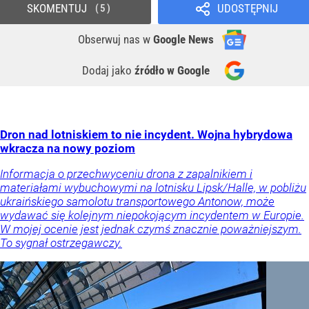
SKOMENTUJ
UDOSTĘPNIJ
5
Obserwuj nas
w
Google News
Dodaj jako
źródło w Google
Dron nad lotniskiem to nie incydent. Wojna hybrydowa
wkracza na nowy poziom
Informacja o przechwyceniu drona z zapalnikiem i
materiałami wybuchowymi na lotnisku Lipsk/Halle, w pobliżu
ukraińskiego samolotu transportowego Antonow, może
wydawać się kolejnym niepokojącym incydentem w Europie.
W mojej ocenie jest jednak czymś znacznie poważniejszym.
To sygnał ostrzegawczy.