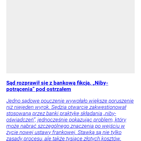
Sąd rozprawił się z bankową fikcją. „Niby-
potrącenia” pod ostrzałem
Jedno sądowe pouczenie wywołało większe poruszenie
niż niejeden wyrok. Sędzia otwarcie zakwestionował
stosowaną przez banki praktykę składania „niby-
oświadczeń”, jednocześnie pokazując problem, który
może nabrać szczególnego znaczenia po wejściu w
życie nowej ustawy frankowej. Stawką są nie tylko
zasady procesu, ale także tysiące złotych kosztów.