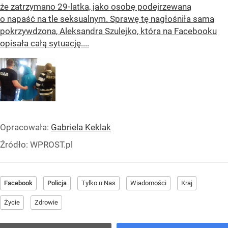
że zatrzymano 29-latka, jako osobę podejrzewaną
o napaść na tle seksualnym. Sprawę tę nagłośniła sama
pokrzywdzona, Aleksandra Szulejko, która na Facebooku
opisała całą sytuację....
Opracowała:
Gabriela Keklak
Źródło:
WPROST.pl
Facebook
Policja
Tylko u Nas
Wiadomości
Kraj
Życie
Zdrowie