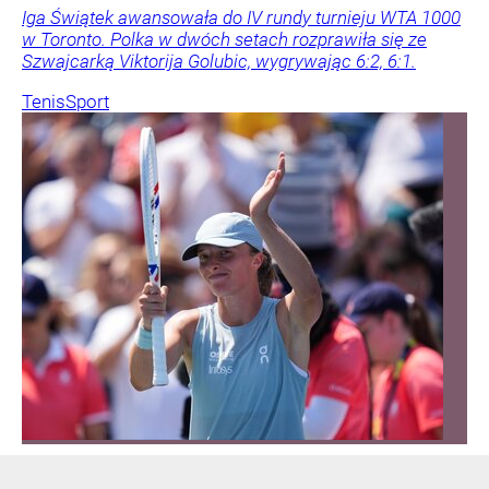
Iga Świątek awansowała do IV rundy turnieju WTA 1000
w Toronto. Polka w dwóch setach rozprawiła się ze
Szwajcarką Viktorija Golubic, wygrywając 6:2, 6:1.
Tenis
Sport