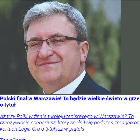
Polski finał w Warszawie! To będzie wielkie święto w grze
o tytuł
Aż trzy Polki w finale turnieju tenisowego w Warszawie? To
rzeczywiście scenariusz, który spełnił się podczas zmagań na
kortach Legii. Gra o tytuł już w piątek!