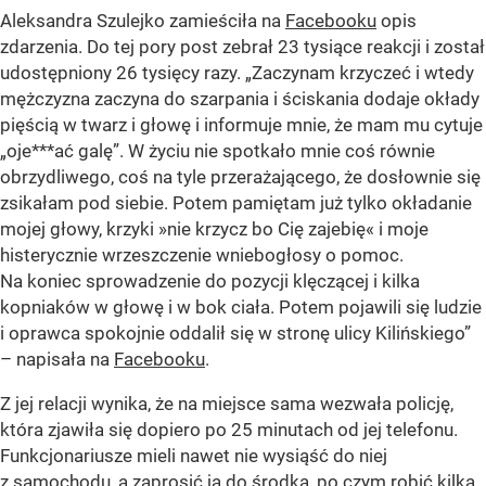
Aleksandra Szulejko zamieściła na
Facebooku
opis
zdarzenia. Do tej pory post zebrał 23 tysiące reakcji i został
udostępniony 26 tysięcy razy.
„Zaczynam krzyczeć i wtedy
mężczyzna zaczyna do szarpania i ściskania dodaje okłady
pięścią w twarz i głowę i informuje mnie, że mam mu cytuje
„oje***ać galę”. W życiu nie spotkało mnie coś równie
obrzydliwego, coś na tyle przerażającego, że dosłownie się
zsikałam pod siebie. Potem pamiętam już tylko okładanie
mojej głowy, krzyki »nie krzycz bo Cię zajebię« i moje
histerycznie wrzeszczenie wniebogłosy o pomoc.
Na koniec sprowadzenie do pozycji klęczącej i kilka
kopniaków w głowę i w bok ciała. Potem pojawili się ludzie
i oprawca spokojnie oddalił się w stronę ulicy Kilińskiego”
– napisała na
Facebooku
.
Z jej relacji wynika, że na miejsce sama wezwała policję,
która zjawiła się dopiero po 25 minutach od jej telefonu.
Funkcjonariusze mieli nawet nie wysiąść do niej
z samochodu, a zaprosić ją do środka, po czym robić kilka