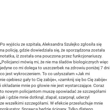
Po wyjściu ze szpitala, Aleksandra Szulejko zgłosiła się
na policję, gdzie dowiedziała się, że sporządzona została
notatka, iż została ona pouczona przez funkcjonariuszy.
„Policjanci mówią mi, że nie ma śladów biologicznych więc
jedyne co mi dolega to uszczerbek na zdrowiu poniżej 7 dni
co jest wykroczeniem. To co usłyszałam »Jak mi
nie ojebiesz gały to Cię zabije«, »zamknij się bo Cię zabije«
i okładanie mnie po głowie nie jest wystarczające. Coraz
to nowym policjantom muszę opowiadać ze szczegółami
jak i gdzie mnie dotknął, złapał, szarpnął, uderzył
ze wszelkimi szczegółami. W efekcie przesłuchuje mnie
prokurator. Sprawca będzie ścigany. Tylko dlatego,