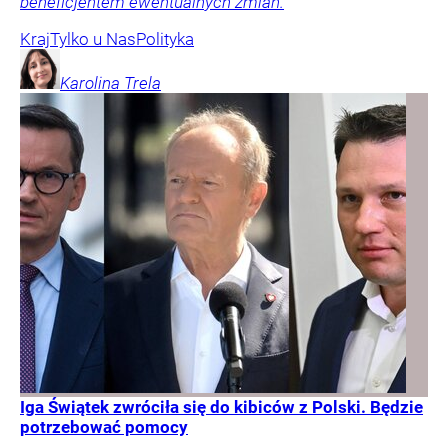
beneficjentem ewentualnych zmian.
Kraj
Tylko u Nas
Polityka
Karolina
Trela
Iga Świątek zwróciła się do kibiców z Polski. Będzie
potrzebować pomocy