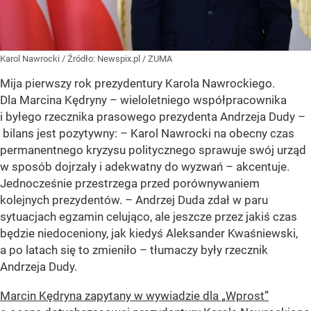
Karol Nawrocki
/ Źródło:
Newspix.pl
/
ZUMA
Mija pierwszy rok prezydentury Karola Nawrockiego.
Dla Marcina Kędryny – wieloletniego współpracownika
i byłego rzecznika prasowego prezydenta Andrzeja Dudy –
bilans jest pozytywny: – Karol Nawrocki na obecny czas
permanentnego kryzysu politycznego sprawuje swój urząd
w sposób dojrzały i adekwatny do wyzwań – akcentuje.
Jednocześnie przestrzega przed porównywaniem
kolejnych prezydentów. – Andrzej Duda zdał w paru
sytuacjach egzamin celująco, ale jeszcze przez jakiś czas
będzie niedoceniony, jak kiedyś Aleksander Kwaśniewski,
a po latach się to zmieniło – tłumaczy były rzecznik
Andrzeja Dudy.
Marcin Kędryna zapytany w wywiadzie dla „Wprost”