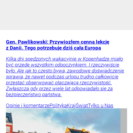
Gen. Pawlikowski: Przywiozłem cenną lekcję
z Danii. Tego potrzebuje dziś cała Europa
Kilka dni spędzonych wakacyjnie w Kopenhadze miało
być przede wszystkim odpoczynkiem. I rzeczywiście
było. Ale jak to często bywa, zawodowe doświadczenie
sprawia, że nawet podczas urlopu trudno całkowicie
przestać obserwować otaczającą rzeczywistość.
Zwłaszcza gdy przez wiele lat odpowiadało się za
bezpieczeństwo państwa.
Opinie i komentarze
Polityka
Kraj
Świat
Tylko u Nas