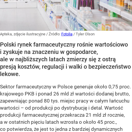
Apteka, zdjęcie ilustracyjne
/ Źródło:
Fotolia
/
Tyler Olson
Polski rynek farmaceutyczny rośnie wartościowo
i zyskuje na znaczeniu w gospodarce,
ale w najbliższych latach zmierzy się z ostrą
presją kosztów, regulacji i walki o bezpieczeństwo
lekowe.
Sektor farmaceutyczny w Polsce generuje około 0,75 proc.
krajowego PKB i ponad 26 mld zł wartości dodanej brutto,
zapewniając ponad 80 tys. miejsc pracy w całym łańcuchu
wartości – od produkcji po dystrybucję i detal. Wartość
produkcji farmaceutycznej przekracza 21 mld zł rocznie,
a w ostatnich pięciu latach wzrosła o około 45 proc.,
co potwierdza, że jest to jedna z bardziej dynamicznych