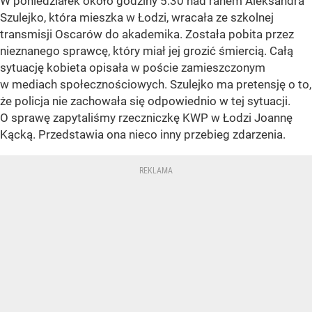
W poniedziałek około godziny 5:30 nad ranem Aleksandra
Szulejko, która mieszka w Łodzi, wracała ze szkolnej
transmisji Oscarów do akademika. Została pobita przez
nieznanego sprawcę, który miał jej grozić śmiercią. Całą
sytuację kobieta opisała w poście zamieszczonym
w mediach społecznościowych. Szulejko ma pretensję o to,
że policja nie zachowała się odpowiednio w tej sytuacji.
O sprawę zapytaliśmy rzeczniczkę KWP w Łodzi Joannę
Kącką. Przedstawia ona nieco inny przebieg zdarzenia.