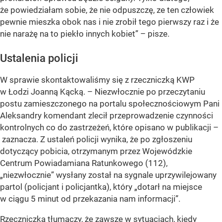
że powiedziałam sobie, że nie odpuszczę, ze ten człowiek
pewnie mieszka obok nas i nie zrobił tego pierwszy raz i że
nie narażę na to piekło innych kobiet”
– pisze.
Ustalenia policji
W sprawie skontaktowaliśmy się z rzeczniczką KWP
w Łodzi Joanną Kącką. – Niezwłocznie po przeczytaniu
postu zamieszczonego na portalu społecznościowym Pani
Aleksandry komendant zlecił przeprowadzenie czynności
kontrolnych co do zastrzeżeń, które opisano w publikacji –
zaznacza. Z ustaleń policji wynika, że po zgłoszeniu
dotyczący pobicia, otrzymanym przez Wojewódzkie
Centrum Powiadamiana Ratunkowego (112),
„niezwłocznie”
wysłany został na sygnale uprzywilejowany
partol (policjant i policjantka), który
„dotarł na miejsce
w ciągu 5 minut od przekazania nam informacji”
.
Rzeczniczka tłumaczy, że zawsze w sytuacjach, kiedy