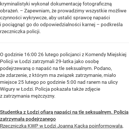
kryminalistyki wykonał dokumentację fotograficzną
obrażeń. – Zapewniam, że prowadzimy wszystkie możliwe
czynności wykrywcze, aby ustalić sprawcę napaści
i pociągnąć go do odpowiedzialności karnej – podkreśla
rzeczniczka policji.
O godzinie 16:00 26 lutego policjanci z Komendy Miejskiej
Policji w Łodzi zatrzymali 29-latka jako osobę
podejrzewaną o napaść na tle seksualnym. Podano,
że zdarzenie, z którym ma związek zatrzymanie, miało
miejsce 25 lutego po godzinie 5:00 nad ranem na ulicy
Wigury w Łodzi. Policja pokazała także zdjęcie
z zatrzymania mężczyzny.
Studentka z Łodzi ofiarą napaści na tle seksualnym. Policja
zatrzymała podejrzanego
Rzeczniczka KWP w Łodzi Joanna Kącka poinformowała,