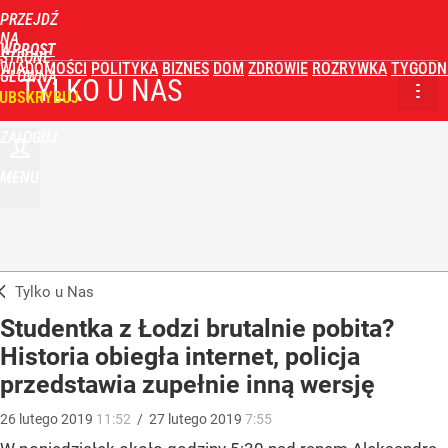
PRZEJDŹ
NA
WPROST
STRONĘ
WIADOMOŚCI
POLITYKA
BIZNES
DOM
ZDROWIE
ROZRYWKA
TYGODN
GŁÓWNĄ
TYLKO U NAS
UBSKRYBUJ
ZALOGUJ
MENU
Tylko u Nas
Studentka z Łodzi brutalnie pobita?
Historia obiegła internet, policja
przedstawia zupełnie inną wersję
26
lutego
2019
11:52
/
27
lutego
2019
7:55