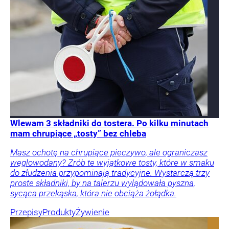
Wlewam 3 składniki do tostera. Po kilku minutach
mam chrupiące „tosty” bez chleba
Masz ochotę na chrupiące pieczywo, ale ograniczasz
węglowodany? Zrób te wyjątkowe tosty, które w smaku
do złudzenia przypominają tradycyjne. Wystarczą trzy
proste składniki, by na talerzu wylądowała pyszna,
sycąca przekąska, która nie obciąża żołądka.
Przepisy
Produkty
Żywienie