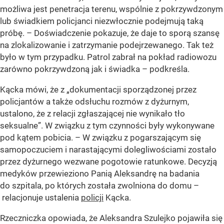
możliwa jest penetracja terenu, wspólnie z pokrzywdzonym
lub świadkiem policjanci niezwłocznie podejmują taką
próbę. – Doświadczenie pokazuje, że daje to sporą szansę
na zlokalizowanie i zatrzymanie podejrzewanego. Tak też
było w tym przypadku. Patrol zabrał na pokład radiowozu
zarówno pokrzywdzoną jak i świadka – podkreśla.
Kącka mówi, że z
„dokumentacji sporządzonej przez
policjantów a także odsłuchu rozmów z dyżurnym,
ustalono, że z relacji zgłaszającej nie wynikało tło
seksualne”
. W związku z tym czynności były wykonywane
pod kątem pobicia. – W związku z pogarszającym się
samopoczuciem i narastającymi dolegliwościami zostało
przez dyżurnego wezwane pogotowie ratunkowe. Decyzją
medyków przewieziono Panią Aleksandrę na badania
do szpitala, po których została zwolniona do domu –
relacjonuje ustalenia
policji
Kącka.
Rzeczniczka opowiada, że Aleksandra Szulejko pojawiła się