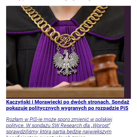
Kaczyński i Morawiecki po dwóch stronach. Sondaż
pokazuje politycznych wygranych po rozpadzie PiS
Rozłam w PiS-ie może sporo zmienić w polskiej
polityce. W sondażu SW Research dla „Wprost”
sprawdziliśmy, która partia będzie największym