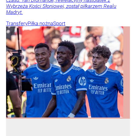
czasu. Yan Diomande, rewelacyjny nastolatek z
Wybrzeża Kości Słoniowej, został piłkarzem Realu
Madryt.
Transfery
Piłka nożna
Sport