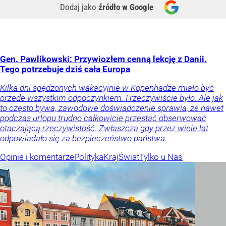
Dodaj jako
źródło w Google
Gen. Pawlikowski: Przywiozłem cenną lekcję z Danii.
Tego potrzebuje dziś cała Europa
Kilka dni spędzonych wakacyjnie w Kopenhadze miało być
przede wszystkim odpoczynkiem. I rzeczywiście było. Ale jak
to często bywa, zawodowe doświadczenie sprawia, że nawet
podczas urlopu trudno całkowicie przestać obserwować
otaczającą rzeczywistość. Zwłaszcza gdy przez wiele lat
odpowiadało się za bezpieczeństwo państwa.
Opinie i komentarze
Polityka
Kraj
Świat
Tylko u Nas