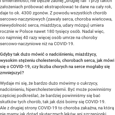
i śmiertelności, nie będzie żadnej „drugiej fali” i przy takich
założeniach próbować ekstrapolować te dane na cały rok,
daje to ok. 4300 zgonów. Z powodu wszystkich chorób
sercowo-naczyniowych (zawały serca, choroba wieńcowa,
niewydolność serca, miażdżyca, udary mózgu) umiera
rocznie w Polsce nawet 180 tysięcy osób. Nadal więc,
co najmniej 40 razy więcej osób umrze na choroby
sercowo-naczyniowe niż na COVID-19.
Gdyby tak dużo mówić o nadciśnieniu, miażdżycy,
wysokim stężeniu cholesterolu, chorobach serca, jak mówi
się o COVID-19, czy liczba chorych na serce mogłaby się
zmniejszyć?
Wydaje mi się, że bardzo dużo mówimy o cukrzycy,
nadciśnieniu, hipercholesterolemii. Być może powinniśmy
częściej podkreślać, że bardziej powinniśmy się bać
skutków tych chorób, tak jak dziś boimy się COVID-19.
Ale z drugiej strony COVID-19 to choroba zakaźna, na którą
nie mamy jak dotąd skutecznych leków ani szczepionki.