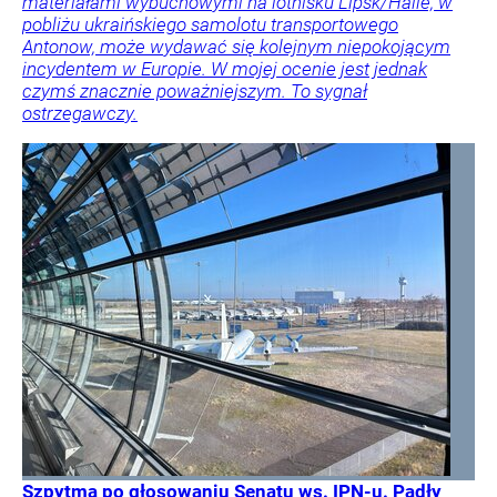
materiałami wybuchowymi na lotnisku Lipsk/Halle, w
pobliżu ukraińskiego samolotu transportowego
Antonow, może wydawać się kolejnym niepokojącym
incydentem w Europie. W mojej ocenie jest jednak
czymś znacznie poważniejszym. To sygnał
ostrzegawczy.
Szpytma po głosowaniu Senatu ws. IPN-u. Padły