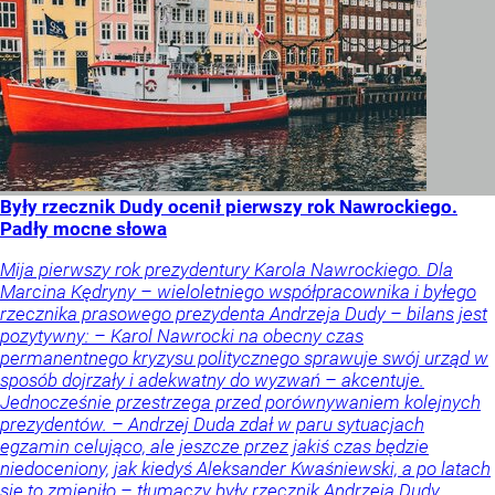
Były rzecznik Dudy ocenił pierwszy rok Nawrockiego.
Padły mocne słowa
Mija pierwszy rok prezydentury Karola Nawrockiego. Dla
Marcina Kędryny – wieloletniego współpracownika i byłego
rzecznika prasowego prezydenta Andrzeja Dudy – bilans jest
pozytywny: – Karol Nawrocki na obecny czas
permanentnego kryzysu politycznego sprawuje swój urząd w
sposób dojrzały i adekwatny do wyzwań – akcentuje.
Jednocześnie przestrzega przed porównywaniem kolejnych
prezydentów. – Andrzej Duda zdał w paru sytuacjach
egzamin celująco, ale jeszcze przez jakiś czas będzie
niedoceniony, jak kiedyś Aleksander Kwaśniewski, a po latach
się to zmieniło – tłumaczy były rzecznik Andrzeja Dudy.