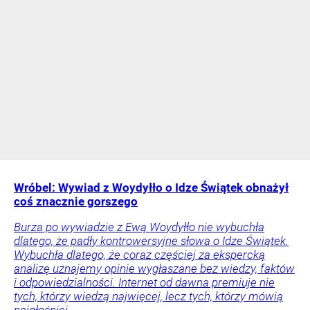
Wróbel: Wywiad z Woydyłło o Idze Świątek obnażył
coś znacznie gorszego
Burza po wywiadzie z Ewą Woydyłło nie wybuchła
dlatego, że padły kontrowersyjne słowa o Idze Świątek.
Wybuchła dlatego, że coraz częściej za ekspercką
analizę uznajemy opinie wygłaszane bez wiedzy, faktów
i odpowiedzialności. Internet od dawna premiuje nie
tych, którzy wiedzą najwięcej, lecz tych, którzy mówią