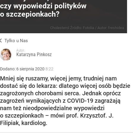
czy wypowiedzi polityków
o szczepionkach?
Cholesterol
Źródło:
Fotolia
/
Autor: freshidea
Tylko u Nas
Autor:
Katarzyna Pinkosz
Dodano:
6
sierpnia
2020
8:22
Mniej się ruszamy, więcej jemy, trudniej nam
dostać się do lekarza: dlatego więcej osób będzie
zagrożonych chorobami serca. Jednak oprócz
zagrożeń wynikających z COVID-19 zagrażają
nam też nieodpowiedzialne wypowiedzi
o szczepionkach – mówi prof. Krzysztof. J.
Filipiak, kardiolog.