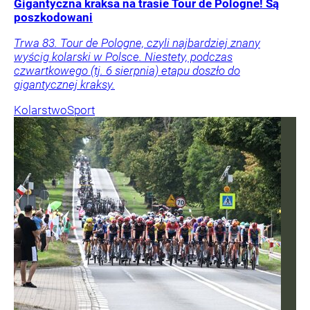
Gigantyczna kraksa na trasie Tour de Pologne! Są
poszkodowani
Trwa 83. Tour de Pologne, czyli najbardziej znany
wyścig kolarski w Polsce. Niestety, podczas
czwartkowego (tj. 6 sierpnia) etapu doszło do
gigantycznej kraksy.
Kolarstwo
Sport