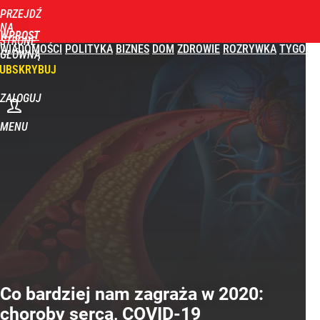
PRZEJDŹ
NA
WPROST
STRONĘ
WIADOMOŚCI
POLITYKA
BIZNES
DOM
ZDROWIE
ROZRYWKA
TYGODN
GŁÓWNĄ
UBSKRYBUJ
ZALOGUJ
MENU
Co bardziej nam zagraża w 2020:
choroby serca, COVID-19