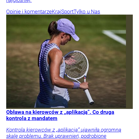
najgłośniej.
Opinie i komentarze
Kraj
Sport
Tylko u Nas
Obława na kierowców z „aplikacją”. Co druga
kontrola z mandatem
Kontrola kierowców z „aplikacją” ujawniła ogromną
skalę problemu. Brak uprawnień, podrobione