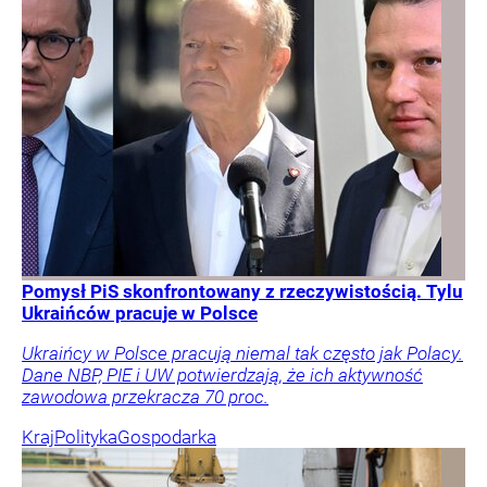
Pomysł PiS skonfrontowany z rzeczywistością. Tylu
Ukraińców pracuje w Polsce
Ukraińcy w Polsce pracują niemal tak często jak Polacy.
Dane NBP, PIE i UW potwierdzają, że ich aktywność
zawodowa przekracza 70 proc.
Kraj
Polityka
Gospodarka