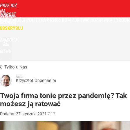
PRZEJDŹ
NA
WPROST
STRONĘ
WIADOMOŚCI
POLITYKA
BIZNES
DOM
ZDROWIE
ROZRYWKA
TYGODN
GŁÓWNĄ
UBSKRYBUJ
ZALOGUJ
MENU
Tylko u Nas
Autor:
Krzysztof Oppenheim
Twoja firma tonie przez pandemię? Tak
możesz ją ratować
Dodano:
27
stycznia
2021
7:17