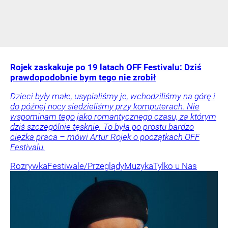
Rojek zaskakuje po 19 latach OFF Festivalu: Dziś
prawdopodobnie bym tego nie zrobił
Dzieci były małe, usypialiśmy je, wchodziliśmy na górę i
do późnej nocy siedzieliśmy przy komputerach. Nie
wspominam tego jako romantycznego czasu, za którym
dziś szczególnie tęsknię. To była po prostu bardzo
ciężka praca – mówi Artur Rojek o początkach OFF
Festivalu.
Rozrywka
Festiwale/Przeglądy
Muzyka
Tylko u Nas