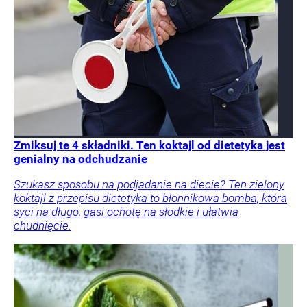
Zmiksuj te 4 składniki. Ten koktajl od dietetyka jest
genialny na odchudzanie
Szukasz sposobu na podjadanie na diecie? Ten zielony
koktajl z przepisu dietetyka to błonnikowa bomba, która
syci na długo, gasi ochotę na słodkie i ułatwia
chudnięcie.