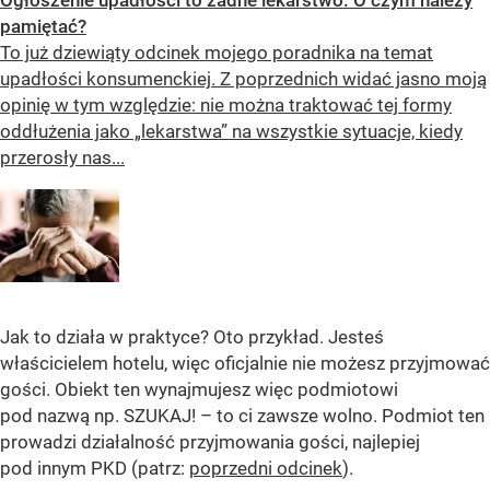
pamiętać?
To już dziewiąty odcinek mojego poradnika na temat
upadłości konsumenckiej. Z poprzednich widać jasno moją
opinię w tym względzie: nie można traktować tej formy
oddłużenia jako „lekarstwa” na wszystkie sytuacje, kiedy
przerosły nas...
Jak to działa w praktyce? Oto przykład. Jesteś
właścicielem hotelu, więc oficjalnie nie możesz przyjmować
gości. Obiekt ten wynajmujesz więc podmiotowi
pod nazwą np. SZUKAJ! – to ci zawsze wolno. Podmiot ten
prowadzi działalność przyjmowania gości, najlepiej
pod innym PKD (patrz:
poprzedni odcinek
).