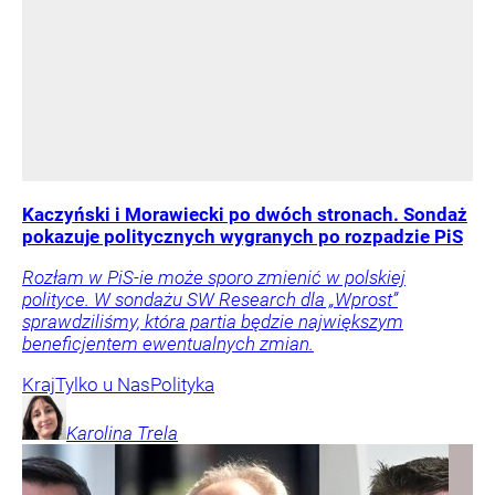
Kaczyński i Morawiecki po dwóch stronach. Sondaż
pokazuje politycznych wygranych po rozpadzie PiS
Rozłam w PiS-ie może sporo zmienić w polskiej
polityce. W sondażu SW Research dla „Wprost”
sprawdziliśmy, która partia będzie największym
beneficjentem ewentualnych zmian.
Kraj
Tylko u Nas
Polityka
Karolina
Trela