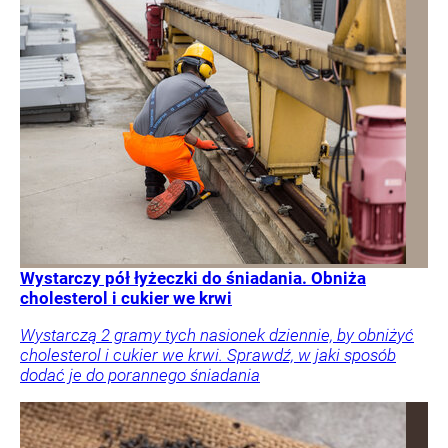
Wystarczy pół łyżeczki do śniadania. Obniża
cholesterol i cukier we krwi
Wystarczą 2 gramy tych nasionek dziennie, by obniżyć
cholesterol i cukier we krwi. Sprawdź, w jaki sposób
dodać je do porannego śniadania