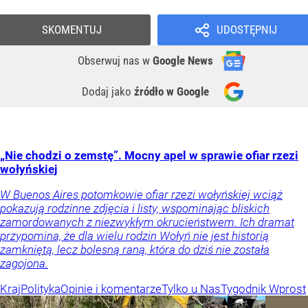
SKOMENTUJ
UDOSTĘPNIJ
Obserwuj nas
w
Google News
Dodaj jako
źródło w Google
„Nie chodzi o zemstę”. Mocny apel w sprawie ofiar rzezi
wołyńskiej
W Buenos Aires potomkowie ofiar rzezi wołyńskiej wciąż
pokazują rodzinne zdjęcia i listy, wspominając bliskich
zamordowanych z niezwykłym okrucieństwem. Ich dramat
przypomina, że dla wielu rodzin Wołyń nie jest historią
zamkniętą, lecz bolesną raną, która do dziś nie została
zagojona.
Kraj
Polityka
Opinie i komentarze
Tylko u Nas
Tygodnik Wprost