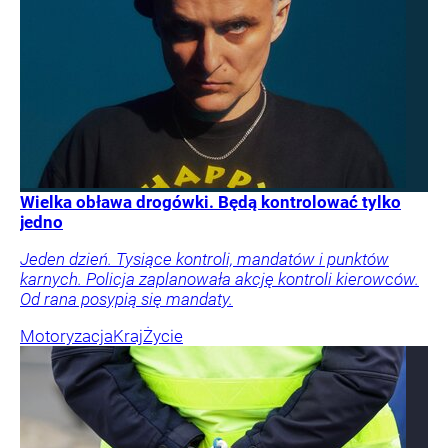
Wielka obława drogówki. Będą kontrolować tylko
jedno
Jeden dzień. Tysiące kontroli, mandatów i punktów
karnych. Policja zaplanowała akcję kontroli kierowców.
Od rana posypią się mandaty.
Motoryzacja
Kraj
Życie