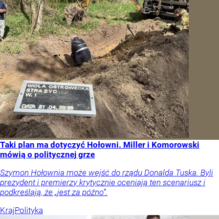
Taki plan ma dotyczyć Hołowni. Miller i Komorowski
mówią o politycznej grze
Szymon Hołownia może wejść do rządu Donalda Tuska. Byli
prezydent i premierzy krytycznie oceniają ten scenariusz i
podkreślają, że „jest za późno”.
Kraj
Polityka