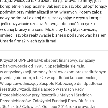
rad, już wiesz, że takie działanie (tj. ratowanie firmy) jest
kompletnie nieopłacalne. Jak jest źle, szybko „utop” tonący
podmiot przy minimalizacji strat własnych. Potem załóż
nowy podmiot i działaj dalej, zaczynając z czystą kartą –
jeśli oczywiście uznasz, że twoja obecność na rynku
w danej branży ma sens. Można by taką błyskawiczną
śmierć i szybką reaktywację biznesu podsumować hasłem:
Umarła firma? Niech żyje firma!
Krzysztof OPPENHEIM: ekspert finansowy, związany
z bankowością od 1993 r. Specjalizuje się m.in.
w antywindykacji, pomocy frankowiczom oraz zadłużonym
przedsiębiorcom, a także w upadłości konsumenckiej.
Wiceprzewodniczący Zespołu Roboczego ds. Upadłości
i restrukturyzacji, działającego w ramach Rady
Przedsiębiorców przy Rzeczniku Małych i Średnich
Przedsiębiorców. Założyciel Fundacji Praw Dłużnika
„Dłużnik też Człowiek”. Od lipca 2016 roku prowadzi