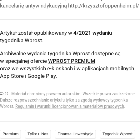
kancelarię antywindykacyjną http://krzysztofoppenheim.pl/
Artykuł został opublikowany w
4/2021 wydaniu
tygodnika Wprost
.
Archiwalne wydania tygodnika Wprost dostępne są
w specjalnej ofercie
WPROST PREMIUM
oraz we wszystkich e-kioskach i w aplikacjach mobilnych
App Store
i
Google Play
.
© ℗
Materiał chroniony prawem autorskim. Wszelkie prawa zastrzeżone.
Dalsze rozpowszechnianie artykułu tylko za zgodą wydawcy tygodnika
Wprost.
Regulamin i warunki licencjonowania materiałów prasowych
.
Premium
Tylko u Nas
Finanse i inwestycje
Tygodnik Wprost