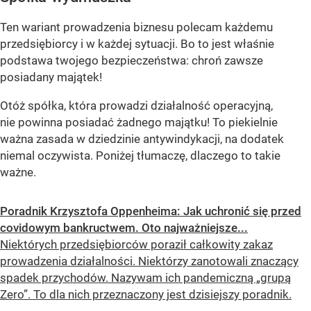
Ten wariant prowadzenia biznesu polecam każdemu
przedsiębiorcy i w każdej sytuacji. Bo to jest właśnie
podstawa twojego bezpieczeństwa: chroń zawsze
posiadany majątek!
Otóż spółka, która prowadzi działalność operacyjną,
nie powinna posiadać żadnego majątku! To piekielnie
ważna zasada w dziedzinie antywindykacji, na dodatek
niemal oczywista. Poniżej tłumaczę, dlaczego to takie
ważne.
Poradnik Krzysztofa Oppenheima: Jak uchronić się przed
covidowym bankructwem. Oto najważniejsze...
Niektórych przedsiębiorców poraził całkowity zakaz
prowadzenia działalności. Niektórzy zanotowali znaczący
spadek przychodów. Nazywam ich pandemiczną „grupą
Zero”. To dla nich przeznaczony jest dzisiejszy poradnik.