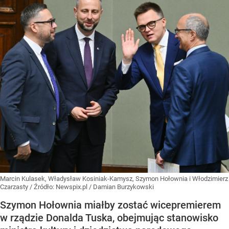
Marcin Kulasek, Władysław Kosiniak-Kamysz, Szymon Hołownia i Włodzimierz
Czarzasty
/ Źródło:
Newspix.pl
/
Damian Burzykowski
Szymon Hołownia miałby zostać wicepremierem
w rządzie Donalda Tuska, obejmując stanowisko