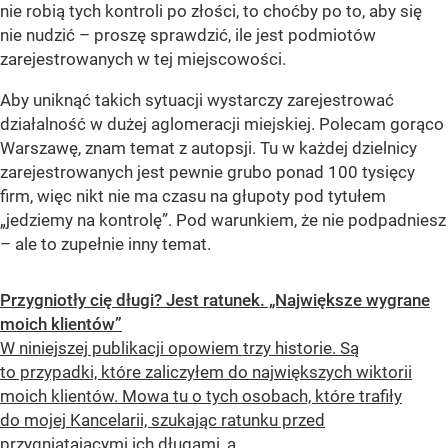
nie robią tych kontroli po złości, to choćby po to, aby się
nie nudzić – proszę sprawdzić, ile jest podmiotów
zarejestrowanych w tej miejscowości.
Aby uniknąć takich sytuacji wystarczy zarejestrować
działalność w dużej aglomeracji miejskiej. Polecam gorąco
Warszawę, znam temat z autopsji. Tu w każdej dzielnicy
zarejestrowanych jest pewnie grubo ponad 100 tysięcy
firm, więc nikt nie ma czasu na głupoty pod tytułem
„jedziemy na kontrolę”. Pod warunkiem, że nie podpadniesz
– ale to zupełnie inny temat.
Przygniotły cię długi? Jest ratunek. „Największe wygrane
moich klientów”
W niniejszej publikacji opowiem trzy historie. Są
to przypadki, które zaliczyłem do największych wiktorii
moich klientów. Mowa tu o tych osobach, które trafiły
do mojej Kancelarii, szukając ratunku przed
przygniatającymi ich długami, a...