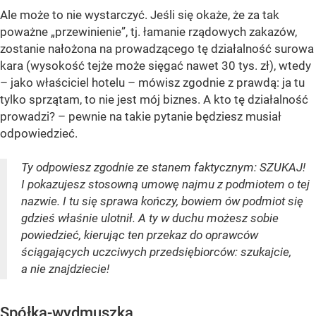
Ale może to nie wystarczyć. Jeśli się okaże, że za tak
poważne „przewinienie”, tj. łamanie rządowych zakazów,
zostanie nałożona na prowadzącego tę działalność surowa
kara (wysokość tejże może sięgać nawet 30 tys. zł), wtedy
– jako właściciel hotelu – mówisz zgodnie z prawdą: ja tu
tylko sprzątam, to nie jest mój biznes. A kto tę działalność
prowadzi? – pewnie na takie pytanie będziesz musiał
odpowiedzieć.
Ty odpowiesz zgodnie ze stanem faktycznym: SZUKAJ!
I pokazujesz stosowną umowę najmu z podmiotem o tej
nazwie. I tu się sprawa kończy, bowiem ów podmiot się
gdzieś właśnie ulotnił. A ty w duchu możesz sobie
powiedzieć, kierując ten przekaz do oprawców
ściągających uczciwych przedsiębiorców: szukajcie,
a nie znajdziecie!
Spółka-wydmuszka