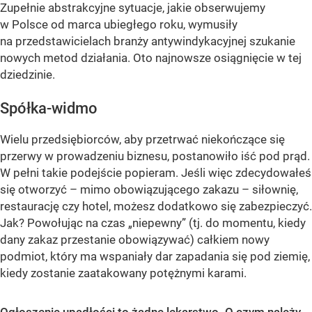
Zupełnie abstrakcyjne sytuacje, jakie obserwujemy
w Polsce od marca ubiegłego roku, wymusiły
na przedstawicielach branży antywindykacyjnej szukanie
nowych metod działania. Oto najnowsze osiągnięcie w tej
dziedzinie.
Spółka-widmo
Wielu przedsiębiorców, aby przetrwać niekończące się
przerwy w prowadzeniu biznesu, postanowiło iść pod prąd.
W pełni takie podejście popieram. Jeśli więc zdecydowałeś
się otworzyć – mimo obowiązującego zakazu – siłownię,
restaurację czy hotel, możesz dodatkowo się zabezpieczyć.
Jak? Powołując na czas „niepewny” (tj. do momentu, kiedy
dany zakaz przestanie obowiązywać) całkiem nowy
podmiot, który ma wspaniały dar zapadania się pod ziemię,
kiedy zostanie zaatakowany potężnymi karami.
Ogłoszenie upadłości to żadne lekarstwo. O czym należy