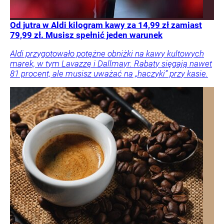
Od jutra w Aldi kilogram kawy za 14,99 zł zamiast
79,99 zł. Musisz spełnić jeden warunek
Aldi przygotowało potężne obniżki na kawy kultowych
marek, w tym Lavazzę i Dallmayr. Rabaty sięgają nawet
81 procent, ale musisz uważać na „haczyki” przy kasie.