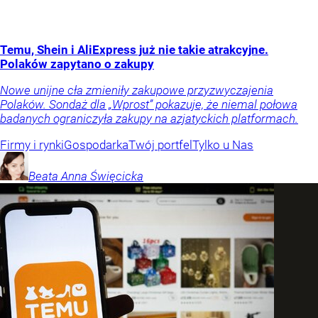
Temu, Shein i AliExpress już nie takie atrakcyjne.
Polaków zapytano o zakupy
Nowe unijne cła zmieniły zakupowe przyzwyczajenia
Polaków. Sondaż dla „Wprost” pokazuje, że niemal połowa
badanych ograniczyła zakupy na azjatyckich platformach.
Firmy i rynki
Gospodarka
Twój portfel
Tylko u Nas
Beata Anna
Święcicka