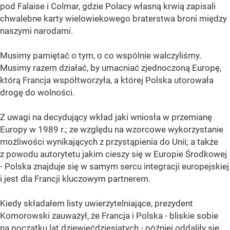
pod Falaise i Colmar, gdzie Polacy własną krwią zapisali
chwalebne karty wielowiekowego braterstwa broni między
naszymi narodami.
Musimy pamiętać o tym, o co wspólnie walczyliśmy.
Musimy razem działać, by umacniać zjednoczoną Europę,
którą Francja współtworzyła, a której Polska utorowała
drogę do wolności.
Z uwagi na decydujący wkład jaki wniosła w przemianę
Europy w 1989 r.; ze względu na wzorcowe wykorzystanie
możliwości wynikających z przystąpienia do Unii; a także
z powodu autorytetu jakim cieszy się w Europie Środkowej
- Polska znajduje się w samym sercu integracji europejskiej
i jest dla Francji kluczowym partnerem.
Kiedy składałem listy uwierzytelniające, prezydent
Komorowski zauważył, że Francja i Polska - bliskie sobie
na początku lat dziewięćdziesiątych - później oddaliły się