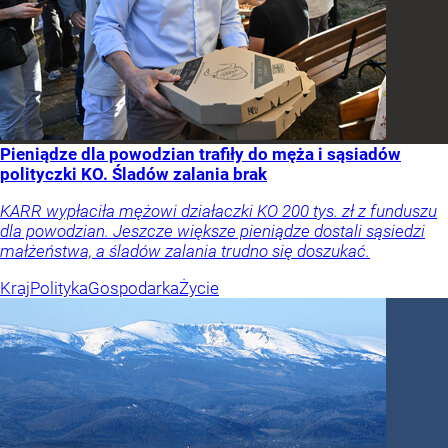
Pieniądze dla powodzian trafiły do męża i sąsiadów
polityczki KO. Śladów zalania brak
KARR wypłaciła mężowi działaczki KO 200 tys. zł z funduszu
dla powodzian. Jeszcze większe pieniądze dostali sąsiedzi
małżeństwa, a śladów zalania trudno się doszukać.
Kraj
Polityka
Gospodarka
Życie