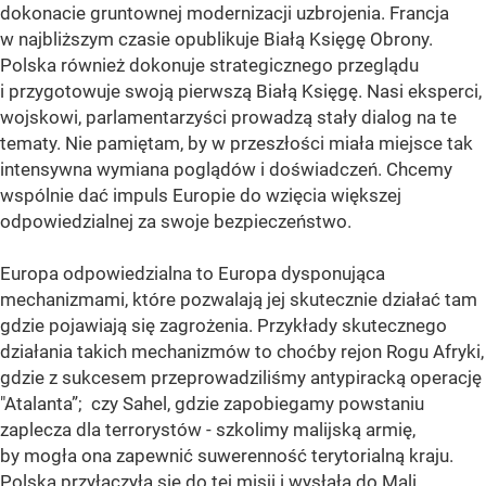
dokonacie gruntownej modernizacji uzbrojenia. Francja
w najbliższym czasie opublikuje Białą Księgę Obrony.
Polska również dokonuje strategicznego przeglądu
i przygotowuje swoją pierwszą Białą Księgę. Nasi eksperci,
wojskowi, parlamentarzyści prowadzą stały dialog na te
tematy. Nie pamiętam, by w przeszłości miała miejsce tak
intensywna wymiana poglądów i doświadczeń. Chcemy
wspólnie dać impuls Europie do wzięcia większej
odpowiedzialnej za swoje bezpieczeństwo.
Europa odpowiedzialna to Europa dysponująca
mechanizmami, które pozwalają jej skutecznie działać tam
gdzie pojawiają się zagrożenia. Przykłady skutecznego
działania takich mechanizmów to choćby rejon Rogu Afryki,
gdzie z sukcesem przeprowadziliśmy antypiracką operację
"Atalanta”; czy Sahel, gdzie zapobiegamy powstaniu
zaplecza dla terrorystów - szkolimy malijską armię,
by mogła ona zapewnić suwerenność terytorialną kraju.
Polska przyłączyła się do tej misji i wysłała do Mali