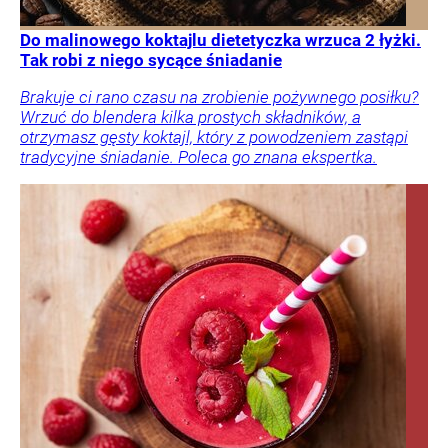
Do malinowego koktajlu dietetyczka wrzuca 2 łyżki.
Tak robi z niego sycące śniadanie
Brakuje ci rano czasu na zrobienie pożywnego posiłku?
Wrzuć do blendera kilka prostych składników, a
otrzymasz gęsty koktajl, który z powodzeniem zastąpi
tradycyjne śniadanie. Poleca go znana ekspertka.