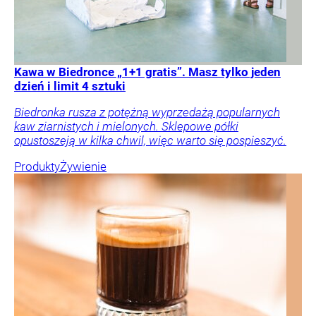
Kawa w Biedronce „1+1 gratis”. Masz tylko jeden
dzień i limit 4 sztuki
Biedronka rusza z potężną wyprzedażą popularnych
kaw ziarnistych i mielonych. Sklepowe półki
opustoszeją w kilka chwil, więc warto się pospieszyć.
Produkty
Żywienie