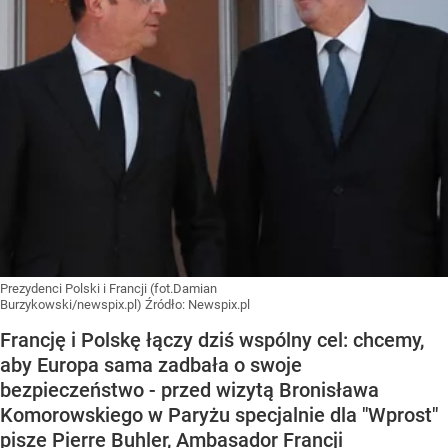
Prezydenci Polski i Francji (fot.Damian
Burzykowski/newspix.pl)
Źródło:
Newspix.pl
Francję i Polskę łączy dziś wspólny cel: chcemy,
aby Europa sama zadbała o swoje
bezpieczeństwo - przed wizytą Bronisława
Komorowskiego w Paryżu specjalnie dla "Wprost"
pisze Pierre Buhler, Ambasador Francji