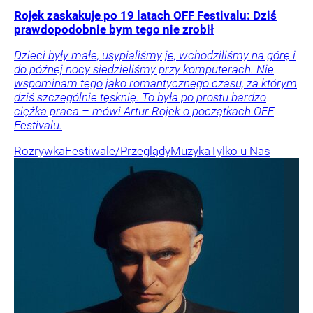
Rojek zaskakuje po 19 latach OFF Festivalu: Dziś
prawdopodobnie bym tego nie zrobił
Dzieci były małe, usypialiśmy je, wchodziliśmy na górę i
do późnej nocy siedzieliśmy przy komputerach. Nie
wspominam tego jako romantycznego czasu, za którym
dziś szczególnie tęsknię. To była po prostu bardzo
ciężka praca – mówi Artur Rojek o początkach OFF
Festivalu.
Rozrywka
Festiwale/Przeglądy
Muzyka
Tylko u Nas