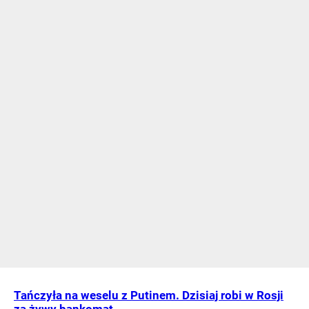
Tańczyła na weselu z Putinem. Dzisiaj robi w Rosji
za żywy bankomat