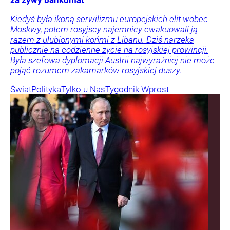
Kiedyś była ikoną serwilizmu europejskich elit wobec
Moskwy, potem rosyjscy najemnicy ewakuowali ją
razem z ulubionymi końmi z Libanu. Dziś narzeka
publicznie na codzienne życie na rosyjskiej prowincji.
Była szefowa dyplomacji Austrii najwyraźniej nie może
pojąć rozumem zakamarków rosyjskiej duszy.
Świat
Polityka
Tylko u Nas
Tygodnik Wprost