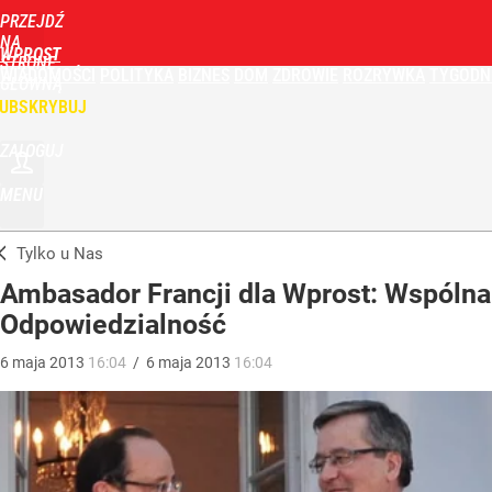
PRZEJDŹ
NA
WPROST
STRONĘ
WIADOMOŚCI
POLITYKA
BIZNES
DOM
ZDROWIE
ROZRYWKA
TYGODN
GŁÓWNĄ
UBSKRYBUJ
ZALOGUJ
MENU
Tylko u Nas
Ambasador Francji dla Wprost: Wspólna
Odpowiedzialność
6
maja
2013
16:04
/
6
maja
2013
16:04