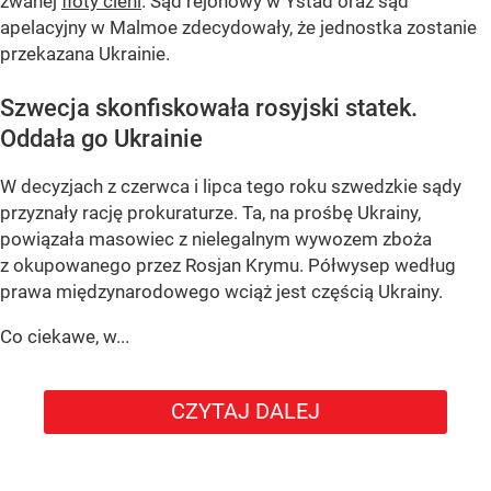
zwanej
floty cieni
. Sąd rejonowy w Ystad oraz sąd
apelacyjny w Malmoe zdecydowały, że jednostka zostanie
przekazana Ukrainie.
Szwecja skonfiskowała rosyjski statek.
Oddała go Ukrainie
W decyzjach z czerwca i lipca tego roku szwedzkie sądy
przyznały rację prokuraturze. Ta, na prośbę Ukrainy,
powiązała masowiec z nielegalnym wywozem zboża
z okupowanego przez Rosjan Krymu. Półwysep według
prawa międzynarodowego wciąż jest częścią Ukrainy.
Co ciekawe, w...
CZYTAJ DALEJ