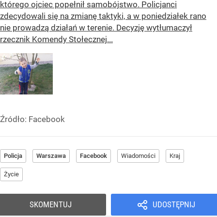
którego ojciec popełnił samobójstwo. Policjanci
zdecydowali się na zmianę taktyki, a w poniedziałek rano
nie prowadzą działań w terenie. Decyzję wytłumaczył
rzecznik Komendy Stołecznej...
Źródło:
Facebook
Policja
Warszawa
Facebook
Wiadomości
Kraj
Życie
SKOMENTUJ
UDOSTĘPNIJ