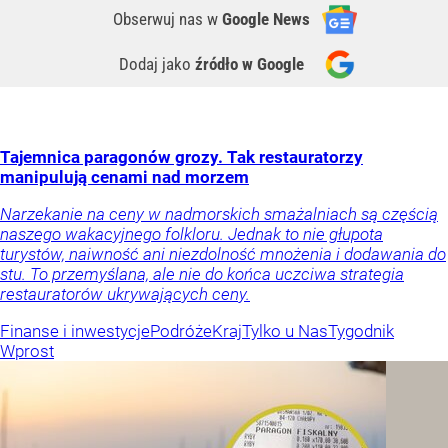
Obserwuj nas
w
Google News
Dodaj jako
źródło w Google
Tajemnica paragonów grozy. Tak restauratorzy
manipulują cenami nad morzem
Narzekanie na ceny w nadmorskich smażalniach są częścią
naszego wakacyjnego folkloru. Jednak to nie głupota
turystów, naiwność ani niezdolność mnożenia i dodawania do
stu. To przemyślana, ale nie do końca uczciwa strategia
restauratorów ukrywających ceny.
Finanse i inwestycje
Podróże
Kraj
Tylko u Nas
Tygodnik
Wprost