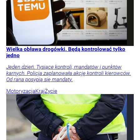
Wielka obława drogówki. Będą kontrolować tylko
jedno
Jeden dzień. Tysiące kontroli, mandatów i punktów
karnych. Policja zaplanowała akcję kontroli kierowców.
Od rana posypią się mandaty.
Motoryzacja
Kraj
Życie