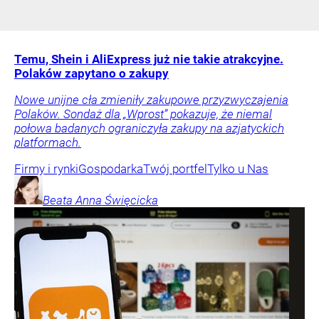
Temu, Shein i AliExpress już nie takie atrakcyjne.
Polaków zapytano o zakupy
Nowe unijne cła zmieniły zakupowe przyzwyczajenia
Polaków. Sondaż dla „Wprost” pokazuje, że niemal
połowa badanych ograniczyła zakupy na azjatyckich
platformach.
Firmy i rynki
Gospodarka
Twój portfel
Tylko u Nas
Beata Anna
Święcicka