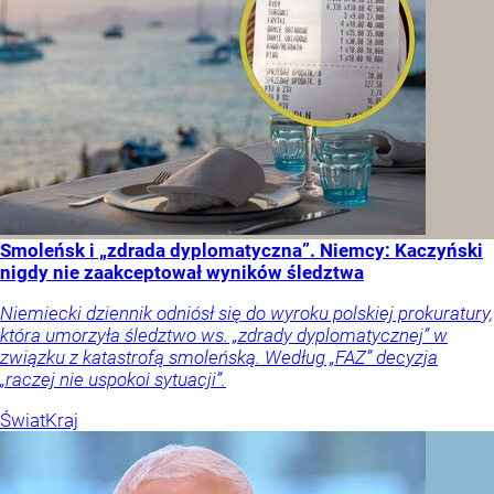
Smoleńsk i „zdrada dyplomatyczna”. Niemcy: Kaczyński
nigdy nie zaakceptował wyników śledztwa
Niemiecki dziennik odniósł się do wyroku polskiej prokuratury,
która umorzyła śledztwo ws. „zdrady dyplomatycznej” w
związku z katastrofą smoleńską. Według „FAZ” decyzja
„raczej nie uspokoi sytuacji”.
Świat
Kraj