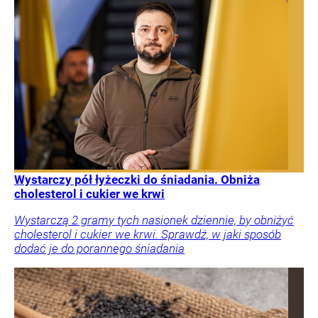
Wystarczy pół łyżeczki do śniadania. Obniża
cholesterol i cukier we krwi
Wystarczą 2 gramy tych nasionek dziennie, by obniżyć
cholesterol i cukier we krwi. Sprawdź, w jaki sposób
dodać je do porannego śniadania