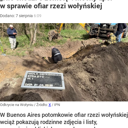
w sprawie ofiar rzezi wołyńskiej
Dodano:
7
sierpnia
6:09
Odkrycie na Wołyniu
/ Źródło:
X
/
IPN
W Buenos Aires potomkowie ofiar rzezi wołyńskiej
wciąż pokazują rodzinne zdjęcia i listy,