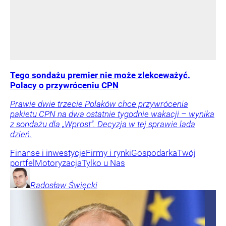
Tego sondażu premier nie może zlekceważyć.
Polacy o przywróceniu CPN
Prawie dwie trzecie Polaków chce przywrócenia
pakietu CPN na dwa ostatnie tygodnie wakacji – wynika
z sondażu dla „Wprost”. Decyzja w tej sprawie lada
dzień.
Finanse i inwestycje
Firmy i rynki
Gospodarka
Twój
portfel
Motoryzacja
Tylko u Nas
Radosław
Święcki