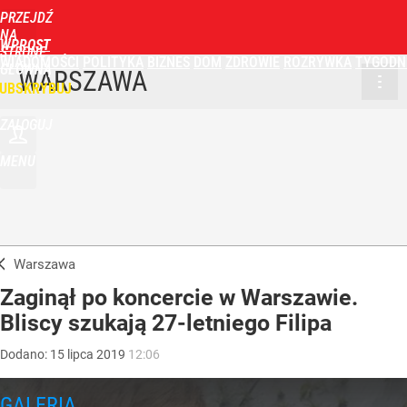
PRZEJDŹ
NA
WPROST
STRONĘ
WIADOMOŚCI
POLITYKA
BIZNES
DOM
ZDROWIE
ROZRYWKA
TYGODN
GŁÓWNĄ
WARSZAWA
UBSKRYBUJ
ZALOGUJ
MENU
Warszawa
Zaginął po koncercie w Warszawie.
Bliscy szukają 27-letniego Filipa
Dodano:
15
lipca
2019
12:06