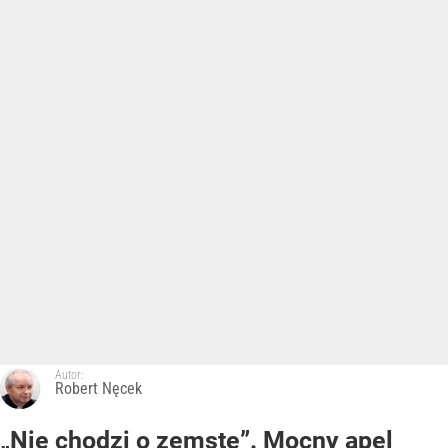
Autor:
Robert Nęcek
„Nie chodzi o zemstę”. Mocny apel