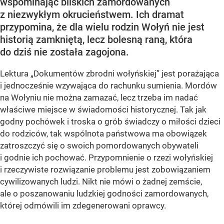
wspominając bliskich zamordowanych
z niezwykłym okrucieństwem. Ich dramat
przypomina, że dla wielu rodzin Wołyń nie jest
historią zamkniętą, lecz bolesną raną, która
do dziś nie została zagojona.
Lektura „Dokumentów zbrodni wołyńskiej” jest porażająca
i jednocześnie wzywająca do rachunku sumienia. Mordów
na Wołyniu nie można zamazać, lecz trzeba im nadać
właściwe miejsce w świadomości historycznej. Tak jak
godny pochówek i troska o grób świadczy o miłości dzieci
do rodziców, tak wspólnota państwowa ma obowiązek
zatroszczyć się o swoich pomordowanych obywateli
i godnie ich pochować. Przypomnienie o rzezi wołyńskiej
i rzeczywiste rozwiązanie problemu jest zobowiązaniem
cywilizowanych ludzi. Nikt nie mówi o żadnej zemście,
ale o poszanowaniu ludzkiej godności zamordowanych,
której odmówili im zdegenerowani oprawcy.