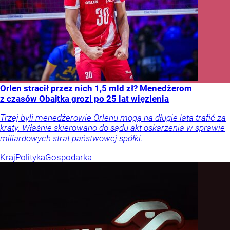
Orlen stracił przez nich 1,5 mld zł? Menedżerom
z czasów Obajtka grozi po 25 lat więzienia
Trzej byli menedżerowie Orlenu mogą na długie lata trafić za
kraty. Właśnie skierowano do sądu akt oskarżenia w sprawie
miliardowych strat państwowej spółki.
Kraj
Polityka
Gospodarka