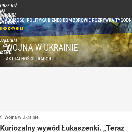
PRZEJDŹ
NA
WPROST
STRONĘ
WIADOMOŚCI
POLITYKA
BIZNES
DOM
ZDROWIE
ROZRYWKA
TYGODN
GŁÓWNĄ
UBSKRYBUJ
ZALOGUJ
WOJNA W UKRAINIE
MENU
AKTUALNOŚCI
RAPORT
Wojna w Ukrainie
Kuriozalny wywód Łukaszenki. „Teraz