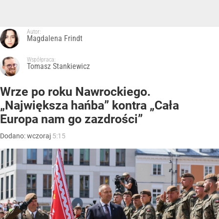
Autor:
Magdalena Frindt
Współpraca:
Tomasz Stankiewicz
Wrze po roku Nawrockiego.
„Największa hańba” kontra „Cała
Europa nam go zazdrości”
Dodano:
wczoraj
5:15