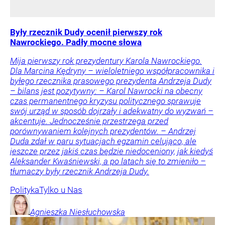
Były rzecznik Dudy ocenił pierwszy rok
Nawrockiego. Padły mocne słowa
Mija pierwszy rok prezydentury Karola Nawrockiego.
Dla Marcina Kędryny – wieloletniego współpracownika i
byłego rzecznika prasowego prezydenta Andrzeja Dudy
– bilans jest pozytywny: – Karol Nawrocki na obecny
czas permanentnego kryzysu politycznego sprawuje
swój urząd w sposób dojrzały i adekwatny do wyzwań –
akcentuje. Jednocześnie przestrzega przed
porównywaniem kolejnych prezydentów. – Andrzej
Duda zdał w paru sytuacjach egzamin celująco, ale
jeszcze przez jakiś czas będzie niedoceniony, jak kiedyś
Aleksander Kwaśniewski, a po latach się to zmieniło –
tłumaczy były rzecznik Andrzeja Dudy.
Polityka
Tylko u Nas
Agnieszka
Niesłuchowska