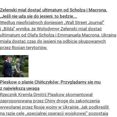
Zełenski miał dostać ultimatum od Scholza i Macrona.
„Jeśli nie uda się do jesieni, to będzie...
Według nieoficjalnych doniesień „Wall Street Journal”
i „Bilda” wynika, że Wołodymyr Zełenski miał dostać
ultimatum od Olafa Scholza i Emmanuela Macrona. Ukraina
miała dostać czas do jesieni na odbicie okupowanych
przez Rosjan terytoriów.
Pieskow o planie Chińczyków: Przyglądamy się mu
z największą uwagą
Rzecznik Kremla Dmitrij Pieskow skomentował
zaproponowaną przez Chiny drogę do zakończenia
wywołanej przez Rosję wojny w Ukrainie. Jak podkreślił,
na razie cele „specjalnej operacji wojskowej” pozostają