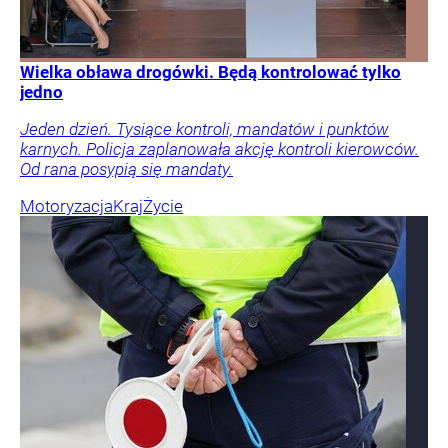
Wielka obława drogówki. Będą kontrolować tylko
jedno
Jeden dzień. Tysiące kontroli, mandatów i punktów
karnych. Policja zaplanowała akcję kontroli kierowców.
Od rana posypią się mandaty.
Motoryzacja
Kraj
Życie