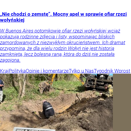
„Nie chodzi o zemstę”. Mocny apel w sprawie ofiar rzezi
wołyńskiej
W Buenos Aires potomkowie ofiar rzezi wołyńskiej wciąż
pokazują rodzinne zdjęcia i listy, wspominając bliskich
zamordowanych z niezwykłym okrucieństwem. Ich dramat
przypomina, że dla wielu rodzin Wołyń nie jest historią
zamkniętą, lecz bolesną raną, która do dziś nie została
zagojona.
Kraj
Polityka
Opinie i komentarze
Tylko u Nas
Tygodnik Wprost