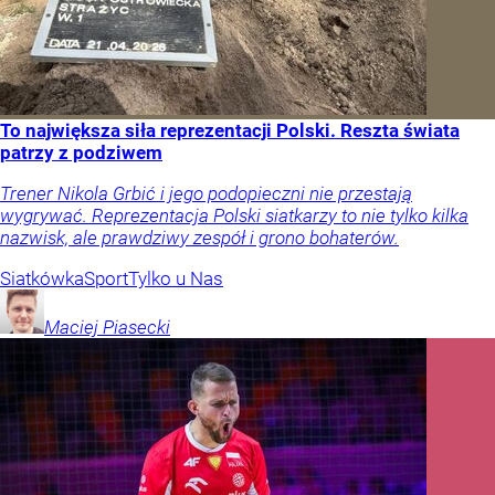
To największa siła reprezentacji Polski. Reszta świata
patrzy z podziwem
Trener Nikola Grbić i jego podopieczni nie przestają
wygrywać. Reprezentacja Polski siatkarzy to nie tylko kilka
nazwisk, ale prawdziwy zespół i grono bohaterów.
Siatkówka
Sport
Tylko u Nas
Maciej
Piasecki