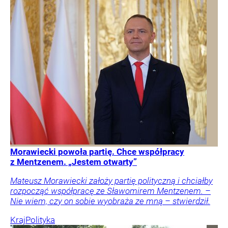
Morawiecki powoła partię. Chce współpracy
z Mentzenem. „Jestem otwarty”
Mateusz Morawiecki założy partię polityczną i chciałby
rozpocząć współpracę ze Sławomirem Mentzenem. –
Nie wiem, czy on sobie wyobraża ze mną – stwierdził.
Kraj
Polityka