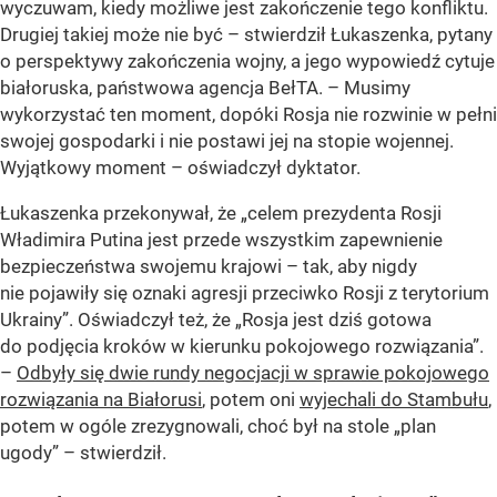
wyczuwam, kiedy możliwe jest zakończenie tego konfliktu.
Drugiej takiej może nie być – stwierdził Łukaszenka, pytany
o perspektywy zakończenia wojny, a jego wypowiedź cytuje
białoruska, państwowa agencja BełTA. – Musimy
wykorzystać ten moment, dopóki Rosja nie rozwinie w pełni
swojej gospodarki i nie postawi jej na stopie wojennej.
Wyjątkowy moment – oświadczył dyktator.
Łukaszenka przekonywał, że „celem prezydenta Rosji
Władimira Putina jest przede wszystkim zapewnienie
bezpieczeństwa swojemu krajowi – tak, aby nigdy
nie pojawiły się oznaki agresji przeciwko Rosji z terytorium
Ukrainy”. Oświadczył też, że „Rosja jest dziś gotowa
do podjęcia kroków w kierunku pokojowego rozwiązania”.
–
Odbyły się dwie rundy negocjacji w sprawie pokojowego
rozwiązania na Białorusi
, potem oni
wyjechali do Stambułu
,
potem w ogóle zrezygnowali, choć był na stole „plan
ugody” – stwierdził.