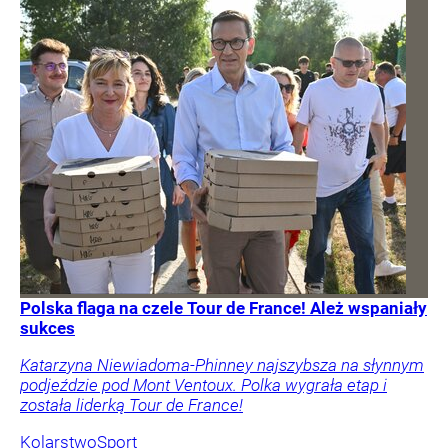
Polska flaga na czele Tour de France! Ależ wspaniały
sukces
Katarzyna Niewiadoma-Phinney najszybsza na słynnym
podjeździe pod Mont Ventoux. Polka wygrała etap i
została liderką Tour de France!
Kolarstwo
Sport