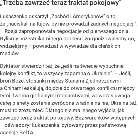
„Trzeba zawrzeć teraz traktat pokojowy”
Łukaszenka oskarżył „Zachód i Amerykanów” o to,
że „naciskali na Kijów, by nie prowadził żadnych negocjacji”.
– Rosja zaproponowała negocjacje od pierwszego dnia.
Byliśmy uczestnikami tego procesu, zorganizowaliśmy go,
widzieliśmy – powiedział w wywiadzie dla chińskich
mediów.
Dyktator stwierdził też, że „jeśli na świecie wybuchnie
kolejny konflikt, to wszyscy zapomną o Ukrainie”. – Jeśli,
broń Boże, stosunki między Stanami Zjednoczonymi
a Chinami eskalują, dojdzie do otwartego konfliktu między
tymi dwoma globalnymi mocarstwami, wówczas uwaga
całej planety zostanie zwrócona właśnie na nie. Ukraina też
musi to zrozumieć. Dlatego nie ma innego wyjścia, jak
zawrzeć teraz traktat pokojowy. Bez warunków wstępnych
– oświadczył Łukaszenka, cytowany przez państwową
agencję BełTA.