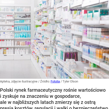
Apteka, zdjęcie ilustracyjne
/ Źródło:
Fotolia
/
Tyler Olson
Polski rynek farmaceutyczny rośnie wartościowo
i zyskuje na znaczeniu w gospodarce,
ale w najbliższych latach zmierzy się z ostrą
presją kosztów, regulacji i walki o bezpieczeństwo