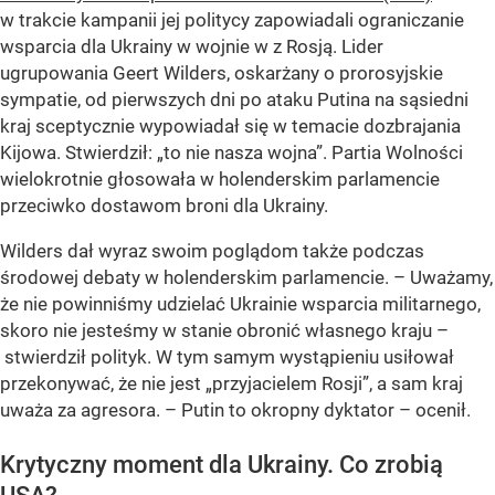
w trakcie kampanii jej politycy zapowiadali ograniczanie
wsparcia dla Ukrainy w wojnie w z Rosją. Lider
ugrupowania Geert Wilders, oskarżany o prorosyjskie
sympatie, od pierwszych dni po ataku Putina na sąsiedni
kraj sceptycznie wypowiadał się w temacie dozbrajania
Kijowa. Stwierdził: „to nie nasza wojna”. Partia Wolności
wielokrotnie głosowała w holenderskim parlamencie
przeciwko dostawom broni dla Ukrainy.
Wilders dał wyraz swoim poglądom także podczas
środowej debaty w holenderskim parlamencie. – Uważamy,
że nie powinniśmy udzielać Ukrainie wsparcia militarnego,
skoro nie jesteśmy w stanie obronić własnego kraju –
stwierdził polityk. W tym samym wystąpieniu usiłował
przekonywać, że nie jest „przyjacielem Rosji”, a sam kraj
uważa za agresora. – Putin to okropny dyktator – ocenił.
Krytyczny moment dla Ukrainy. Co zrobią