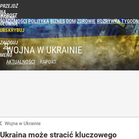
PRZEJDŹ
NA
WPROST
STRONĘ
WIADOMOŚCI
POLITYKA
BIZNES
DOM
ZDROWIE
ROZRYWKA
TYGODN
GŁÓWNĄ
UBSKRYBUJ
ZALOGUJ
WOJNA W UKRAINIE
MENU
AKTUALNOŚCI
RAPORT
Wojna w Ukrainie
Ukraina może stracić kluczowego