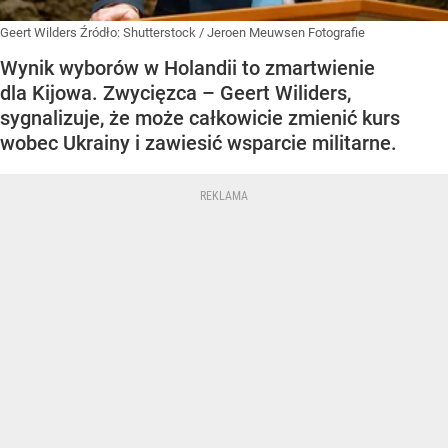
Geert Wilders
Źródło:
Shutterstock
/
Jeroen Meuwsen Fotografie
Wynik wyborów w Holandii to zmartwienie
dla Kijowa. Zwycięzca – Geert Wiliders,
sygnalizuje, że może całkowicie zmienić kurs
wobec Ukrainy i zawiesić wsparcie militarne.