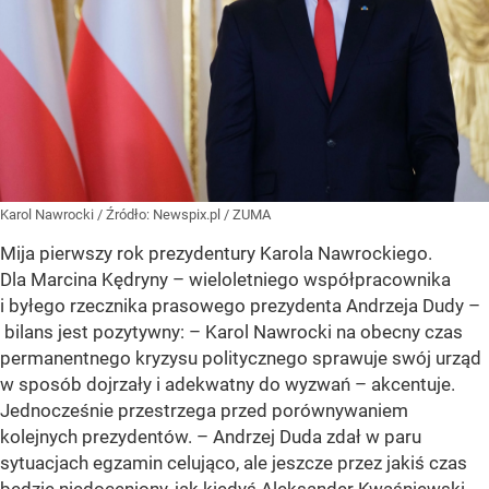
Karol Nawrocki
/ Źródło:
Newspix.pl
/
ZUMA
Mija pierwszy rok prezydentury Karola Nawrockiego.
Dla Marcina Kędryny – wieloletniego współpracownika
i byłego rzecznika prasowego prezydenta Andrzeja Dudy –
bilans jest pozytywny: – Karol Nawrocki na obecny czas
permanentnego kryzysu politycznego sprawuje swój urząd
w sposób dojrzały i adekwatny do wyzwań – akcentuje.
Jednocześnie przestrzega przed porównywaniem
kolejnych prezydentów. – Andrzej Duda zdał w paru
sytuacjach egzamin celująco, ale jeszcze przez jakiś czas
będzie niedoceniony, jak kiedyś Aleksander Kwaśniewski,