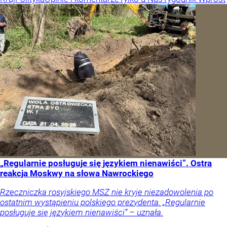
„Regularnie posługuje się językiem nienawiści”. Ostra
reakcja Moskwy na słowa Nawrockiego
Rzeczniczka rosyjskiego MSZ nie kryje niezadowolenia po
ostatnim wystąpieniu polskiego prezydenta. „Regularnie
posługuje się językiem nienawiści” – uznała.