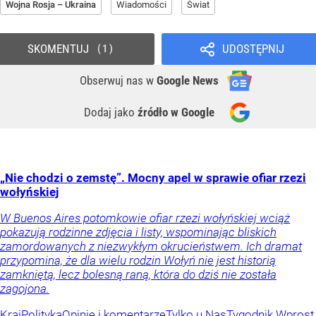
Wojna Rosja – Ukraina
Wiadomości
Świat
SKOMENTUJ
UDOSTĘPNIJ
1
Obserwuj nas
w
Google News
Dodaj jako
źródło w Google
„Nie chodzi o zemstę”. Mocny apel w sprawie ofiar rzezi
wołyńskiej
W Buenos Aires potomkowie ofiar rzezi wołyńskiej wciąż
pokazują rodzinne zdjęcia i listy, wspominając bliskich
zamordowanych z niezwykłym okrucieństwem. Ich dramat
przypomina, że dla wielu rodzin Wołyń nie jest historią
zamkniętą, lecz bolesną raną, która do dziś nie została
zagojona.
Kraj
Polityka
Opinie i komentarze
Tylko u Nas
Tygodnik Wprost