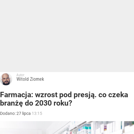
Autor:
Witold Ziomek
Farmacja: wzrost pod presją. co czeka
branżę do 2030 roku?
Dodano:
27
lipca
13:15