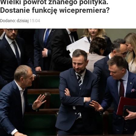
Wielki powrót znanego polityka.
Dostanie funkcję wicepremiera?
Dodano:
dzisiaj
15:04