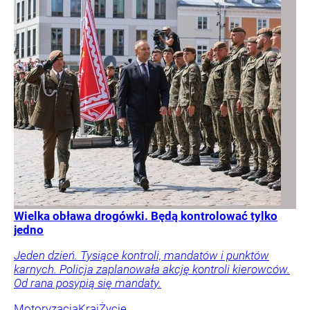
Wielka obława drogówki. Będą kontrolować tylko
jedno
Jeden dzień. Tysiące kontroli, mandatów i punktów
karnych. Policja zaplanowała akcję kontroli kierowców.
Od rana posypią się mandaty.
Motoryzacja
Kraj
Życie