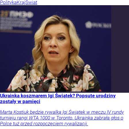
Polityka
Kraj
Świat
Ukrainka koszmarem Igi Świątek? Popsute urodziny
zostały w pamięci
Marta Kostiuk będzie rywalką Igi Świątek w meczu IV rundy
turnieju rangi WTA 1000 w Toronto. Ukrainka zabrała głos o
Polce tuż przed rozpoczęciem rywalizacji.