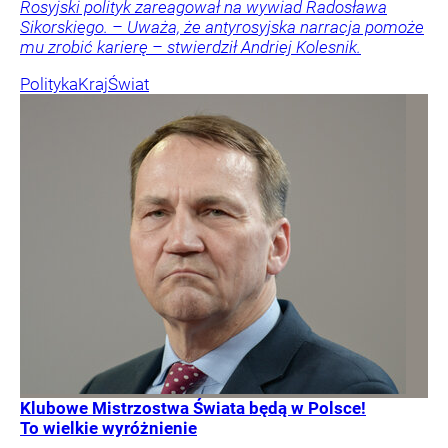
Rosyjski polityk zareagował na wywiad Radosława
Sikorskiego. – Uważa, że antyrosyjska narracja pomoże
mu zrobić karierę – stwierdził Andriej Kolesnik.
Polityka
Kraj
Świat
Klubowe Mistrzostwa Świata będą w Polsce!
To wielkie wyróżnienie