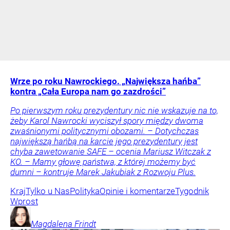
Wrze po roku Nawrockiego. „Największa hańba”
kontra „Cała Europa nam go zazdrości”
Po pierwszym roku prezydentury nic nie wskazuje na to,
żeby Karol Nawrocki wyciszył spory między dwoma
zwaśnionymi politycznymi obozami. – Dotychczas
największą hańbą na karcie jego prezydentury jest
chyba zawetowanie SAFE – ocenia Mariusz Witczak z
KO. – Mamy głowę państwa, z której możemy być
dumni – kontruje Marek Jakubiak z Rozwoju Plus.
Kraj
Tylko u Nas
Polityka
Opinie i komentarze
Tygodnik
Wprost
Magdalena
Frindt