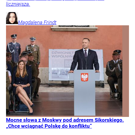
liczniejsza.
Magdalena
Frindt
Mocne słowa z Moskwy pod adresem Sikorskiego.
„Chce wciągnąć Polskę do konfliktu”