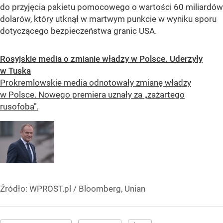
do przyjęcia pakietu pomocowego o wartości 60 miliardów
dolarów, który utknął w martwym punkcie w wyniku sporu
dotyczącego bezpieczeństwa granic USA.
Rosyjskie media o zmianie władzy w Polsce. Uderzyły
w Tuska
Prokremlowskie media odnotowały zmianę władzy
w Polsce. Nowego premiera uznały za „zażartego
rusofoba".
Źródło:
WPROST.pl
/
Bloomberg, Unian