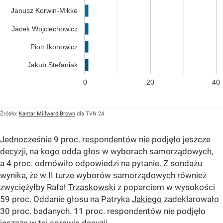
Janusz Korwin-Mikke
Jacek Wojciechowicz
Piotr Ikonowicz
Jakub Stefaniak
0
20
40
Źródło:
Kantar Millward Brown
dla TVN 24
Jednocześnie 9 proc. respondentów nie podjęło jeszcze
decyzji, na kogo odda głos w wyborach samorządowych,
a 4 proc. odmówiło odpowiedzi na pytanie. Z sondażu
wynika, że w II turze wyborów samorządowych również
zwyciężyłby Rafał
Trzaskowski
z poparciem w wysokości
59 proc. Oddanie głosu na Patryka
Jakiego
zadeklarowało
30 proc. badanych. 11 proc. respondentów nie podjęło
jeszcze w tej sprawie decyzji.