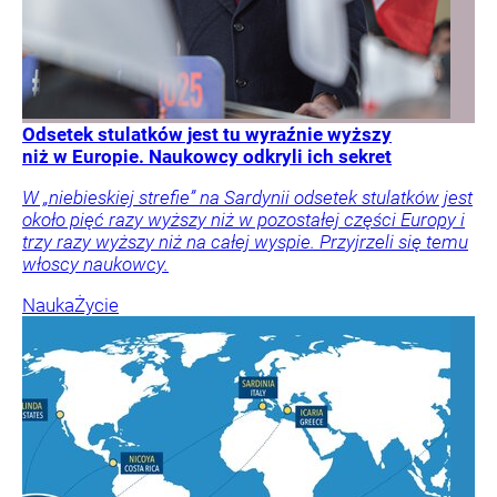
Odsetek stulatków jest tu wyraźnie wyższy
niż w Europie. Naukowcy odkryli ich sekret
W „niebieskiej strefie” na Sardynii odsetek stulatków jest
około pięć razy wyższy niż w pozostałej części Europy i
trzy razy wyższy niż na całej wyspie. Przyjrzeli się temu
włoscy naukowcy.
Nauka
Życie