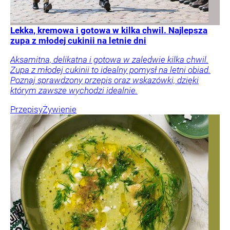
Lekka, kremowa i gotowa w kilka chwil. Najlepsza
zupa z młodej cukinii na letnie dni
Aksamitna, delikatna i gotowa w zaledwie kilka chwil.
Zupa z młodej cukinii to idealny pomysł na letni obiad.
Poznaj sprawdzony przepis oraz wskazówki, dzięki
którym zawsze wychodzi idealnie.
Przepisy
Żywienie