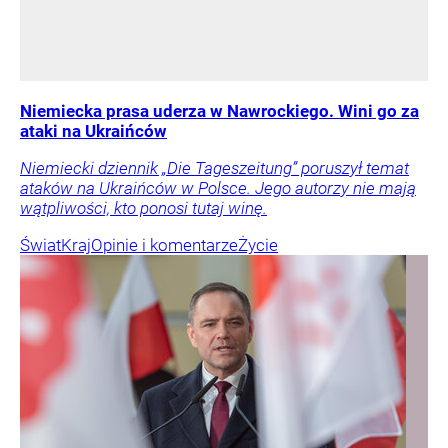
Niemiecka prasa uderza w Nawrockiego. Wini go za
ataki na Ukraińców
Niemiecki dziennik „Die Tageszeitung” poruszył temat
ataków na Ukraińców w Polsce. Jego autorzy nie mają
wątpliwości, kto ponosi tutaj winę.
Świat
Kraj
Opinie i komentarze
Życie