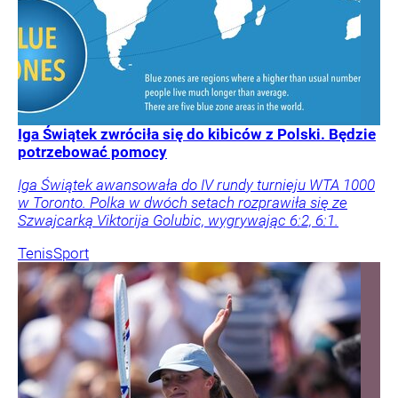
Iga Świątek zwróciła się do kibiców z Polski. Będzie
potrzebować pomocy
Iga Świątek awansowała do IV rundy turnieju WTA 1000
w Toronto. Polka w dwóch setach rozprawiła się ze
Szwajcarką Viktorija Golubic, wygrywając 6:2, 6:1.
Tenis
Sport