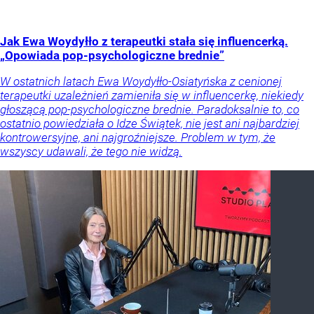
Jak Ewa Woydyłło z terapeutki stała się influencerką.
„Opowiada pop-psychologiczne brednie”
W ostatnich latach Ewa Woydyłło-Osiatyńska z cenionej
terapeutki uzależnień zamieniła się w influencerkę, niekiedy
głoszącą pop-psychologiczne brednie. Paradoksalnie to, co
ostatnio powiedziała o Idze Świątek, nie jest ani najbardziej
kontrowersyjne, ani najgroźniejsze. Problem w tym, że
wszyscy udawali, że tego nie widzą.