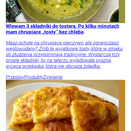
Wlewam 3 składniki do tostera. Po kilku minutach
mam chrupiące „tosty” bez chleba
Masz ochotę na chrupiące pieczywo, ale ograniczasz
węglowodany? Zrób te wyjątkowe tosty, które w smaku
do złudzenia przypominają tradycyjne. Wystarczą trzy
proste składniki, by na talerzu wylądowała pyszna,
sycąca przekąska, która nie obciąża żołądka.
Przepisy
Produkty
Żywienie