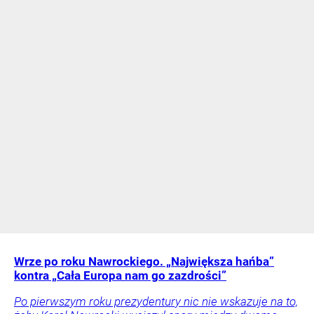
Wrze po roku Nawrockiego. „Największa hańba”
kontra „Cała Europa nam go zazdrości”
Po pierwszym roku prezydentury nic nie wskazuje na to,