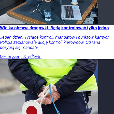
Wielka obława drogówki. Będą kontrolować tylko jedno
Jeden dzień. Tysiące kontroli, mandatów i punktów karnych.
Policja zaplanowała akcję kontroli kierowców. Od rana
posypią się mandaty.
Motoryzacja
Kraj
Życie