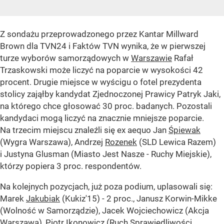
Z sondażu przeprowadzonego przez Kantar Millward
Brown dla TVN24 i Faktów TVN wynika, że w pierwszej
turze wyborów samorządowych w
Warszawie
Rafał
Trzaskowski może liczyć na poparcie w wysokości 42
procent. Drugie miejsce w wyścigu o fotel prezydenta
stolicy zająłby kandydat Zjednoczonej Prawicy Patryk Jaki,
na którego chce głosować 30 proc. badanych. Pozostali
kandydaci mogą liczyć na znacznie mniejsze poparcie.
Na trzecim miejscu znaleźli się ex aequo Jan
Śpiewak
(Wygra Warszawa), Andrzej
Rozenek
(SLD Lewica Razem)
i Justyna Glusman (Miasto Jest Nasze - Ruchy Miejskie),
którzy popiera 3 proc. respondentów.
Na kolejnych pozycjach, już poza podium, uplasowali się:
Marek
Jakubiak
(Kukiz'15) - 2 proc., Janusz Korwin-Mikke
(Wolność w Samorządzie), Jacek Wojciechowicz (Akcja
Warszawa), Piotr Ikonowicz (Ruch Sprawiedliwości