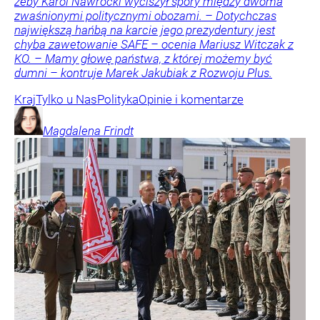
żeby Karol Nawrocki wyciszył spory między dwoma
zwaśnionymi politycznymi obozami. – Dotychczas
największą hańbą na karcie jego prezydentury jest
chyba zawetowanie SAFE – ocenia Mariusz Witczak z
KO. – Mamy głowę państwa, z której możemy być
dumni – kontruje Marek Jakubiak z Rozwoju Plus.
Kraj
Tylko u Nas
Polityka
Opinie i komentarze
Magdalena
Frindt