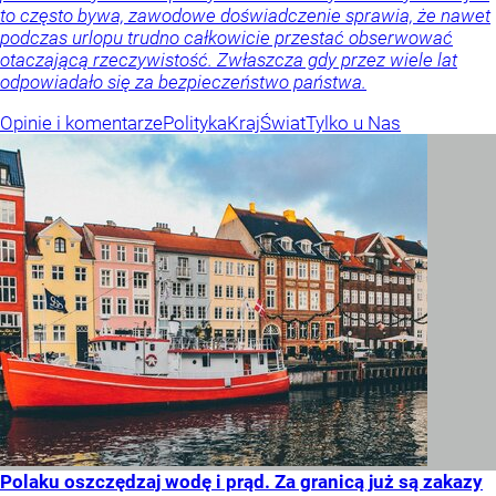
to często bywa, zawodowe doświadczenie sprawia, że nawet
podczas urlopu trudno całkowicie przestać obserwować
otaczającą rzeczywistość. Zwłaszcza gdy przez wiele lat
odpowiadało się za bezpieczeństwo państwa.
Opinie i komentarze
Polityka
Kraj
Świat
Tylko u Nas
Polaku oszczędzaj wodę i prąd. Za granicą już są zakazy