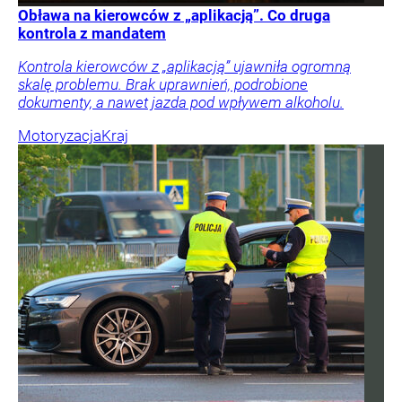
Obława na kierowców z „aplikacją”. Co druga
kontrola z mandatem
Kontrola kierowców z „aplikacją” ujawniła ogromną
skalę problemu. Brak uprawnień, podrobione
dokumenty, a nawet jazda pod wpływem alkoholu.
Motoryzacja
Kraj