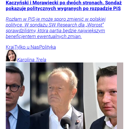
Kaczyński i Morawiecki po dwóch stronach. Sondaż
pokazuje politycznych wygranych po rozpadzie PiS
Rozłam w PiS-ie może sporo zmienić w polskiej
polityce. W sondażu SW Research dla „Wprost”
sprawdziliśmy, która partia będzie największym
beneficjentem ewentualnych zmian.
Kraj
Tylko u Nas
Polityka
Karolina
Trela