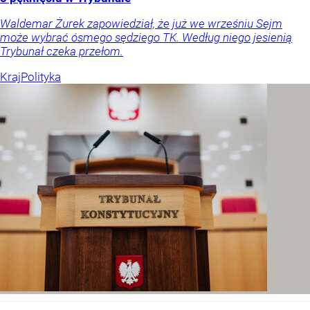
Waldemar Żurek zapowiedział, że już we wrześniu Sejm
może wybrać ósmego sędziego TK. Według niego jesienią
Trybunał czeka przełom.
Kraj
Polityka