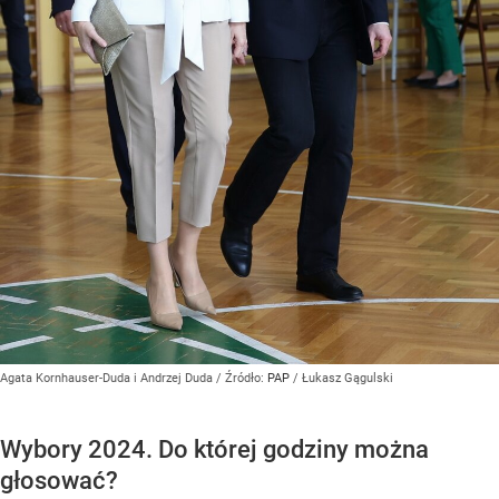
Agata Kornhauser-Duda i Andrzej Duda
/ Źródło:
PAP
/
Łukasz Gągulski
Wybory 2024. Do której godziny można
głosować?