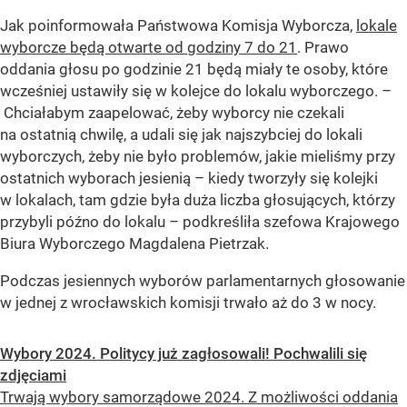
Jak poinformowała Państwowa Komisja Wyborcza,
lokale
wyborcze będą otwarte od godziny 7 do 21
. Prawo
oddania głosu po godzinie 21 będą miały te osoby, które
wcześniej ustawiły się w kolejce do lokalu wyborczego. –
Chciałabym zaapelować, żeby wyborcy nie czekali
na ostatnią chwilę, a udali się jak najszybciej do lokali
wyborczych, żeby nie było problemów, jakie mieliśmy przy
ostatnich wyborach jesienią – kiedy tworzyły się kolejki
w lokalach, tam gdzie była duża liczba głosujących, którzy
przybyli późno do lokalu – podkreśliła szefowa Krajowego
Biura Wyborczego Magdalena Pietrzak.
Podczas jesiennych wyborów parlamentarnych głosowanie
w jednej z wrocławskich komisji trwało aż do 3 w nocy.
Wybory 2024. Politycy już zagłosowali! Pochwalili się
zdjęciami
Trwają wybory samorządowe 2024. Z możliwości oddania