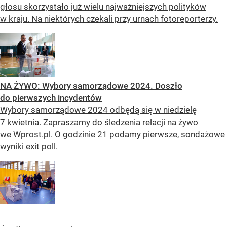
głosu skorzystało już wielu najważniejszych polityków
w kraju. Na niektórych czekali przy urnach fotoreporterzy.
NA ŻYWO: Wybory samorządowe 2024. Doszło
do pierwszych incydentów
Wybory samorządowe 2024 odbędą się w niedzielę
7 kwietnia. Zapraszamy do śledzenia relacji na żywo
we Wprost.pl. O godzinie 21 podamy pierwsze, sondażowe
wyniki exit poll.