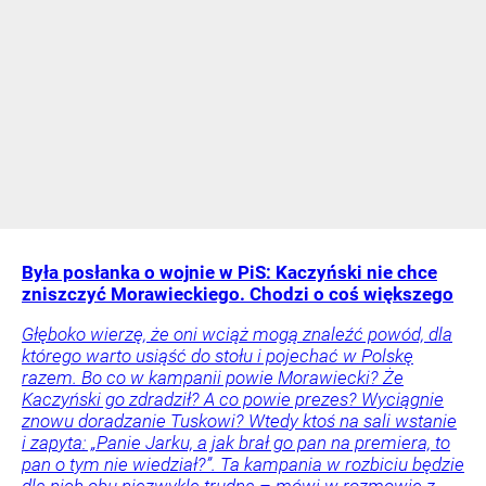
Była posłanka o wojnie w PiS: Kaczyński nie chce
zniszczyć Morawieckiego. Chodzi o coś większego
Głęboko wierzę, że oni wciąż mogą znaleźć powód, dla
którego warto usiąść do stołu i pojechać w Polskę
razem. Bo co w kampanii powie Morawiecki? Że
Kaczyński go zdradził? A co powie prezes? Wyciągnie
znowu doradzanie Tuskowi? Wtedy ktoś na sali wstanie
i zapyta: „Panie Jarku, a jak brał go pan na premiera, to
pan o tym nie wiedział?”. Ta kampania w rozbiciu będzie
dla nich obu niezwykle trudna – mówi w rozmowie z