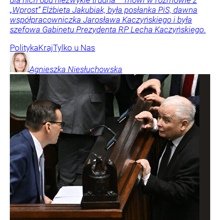
„Wprost” Elżbieta Jakubiak, była posłanka PiS, dawna
współpracowniczka Jarosława Kaczyńskiego i była
szefowa Gabinetu Prezydenta RP Lecha Kaczyńskiego.
Polityka
Kraj
Tylko u Nas
Agnieszka
Niesłuchowska