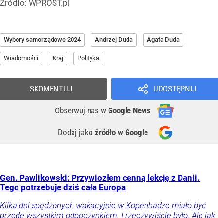
Źródło:
WPROST.pl
Wybory samorządowe 2024
Andrzej Duda
Agata Duda
Wiadomości
Kraj
Polityka
SKOMENTUJ
UDOSTĘPNIJ
Obserwuj nas
w
Google News
Dodaj jako
źródło w Google
Gen. Pawlikowski: Przywiozłem cenną lekcję z Danii.
Tego potrzebuje dziś cała Europa
Kilka dni spędzonych wakacyjnie w Kopenhadze miało być
przede wszystkim odpoczynkiem. I rzeczywiście było. Ale jak