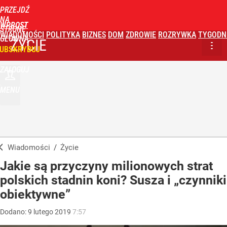
PRZEJDŹ
NA
WPROST
STRONĘ
WIADOMOŚCI
POLITYKA
BIZNES
DOM
ZDROWIE
ROZRYWKA
TYGODN
GŁÓWNĄ
ŻYCIE
UBSKRYBUJ
ZALOGUJ
MENU
Wiadomości
/
Życie
Jakie są przyczyny milionowych strat
polskich stadnin koni? Susza i „czynniki
obiektywne”
Dodano:
9
lutego
2019
7:57