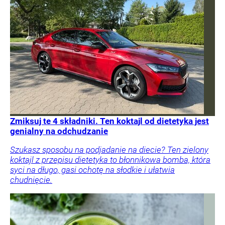
Zmiksuj te 4 składniki. Ten koktajl od dietetyka jest
genialny na odchudzanie
Szukasz sposobu na podjadanie na diecie? Ten zielony
koktajl z przepisu dietetyka to błonnikowa bomba, która
syci na długo, gasi ochotę na słodkie i ułatwia
chudnięcie.