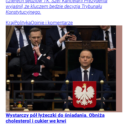
czterech sędziów TK. Szef Kancelarii Prezydenta
wyjaśnił, że kluczem będzie decyzja Trybunału
Konstytucyjnego.
Kraj
Polityka
Opinie i komentarze
Wystarczy pół łyżeczki do śniadania. Obniża
cholesterol i cukier we krwi