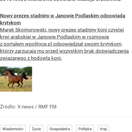
Nowy prezes stadniny w Janowie Podlaskim odpowiada
krytykom
Marek Skomorowski, nowy prezes stadniny koni czystej
krwi arabskiej w Janowie Podlaskim w rozmowie
z portalem wpolityce.pl odpowiedział swoim krytykom,
którzy zarzucają mu przed wszystkim brak doświadczenia
związanego z hodowlą koni.
Źródło:
X-news
/
RMF FM
Wiadomości
Życie
Gospodarka
Polityka
Kraj