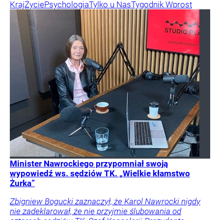
Kraj
Życie
Psychologia
Tylko u Nas
Tygodnik Wprost
Minister Nawrockiego przypomniał swoją
wypowiedź ws. sędziów TK. „Wielkie kłamstwo
Żurka”
Zbigniew Bogucki zaznaczył, że Karol Nawrocki nigdy
nie zadeklarował, że nie przyjmie ślubowania od