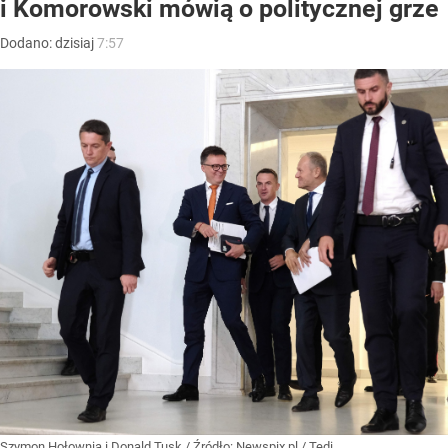
i Komorowski mówią o politycznej grze
Dodano:
dzisiaj
7:57
Szymon Hołownia i Donald Tusk
/ Źródło:
Newspix.pl
/
Tedi