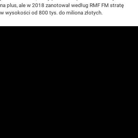
na plus, ale w 2018 zanotował według RMF FM stratę
w wysokości od 800 tys. do miliona złotych.