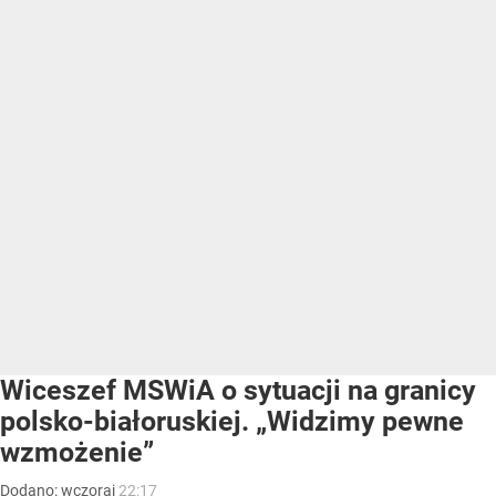
Wiceszef MSWiA o sytuacji na granicy
polsko-białoruskiej. „Widzimy pewne
wzmożenie”
Dodano:
wczoraj
22:17