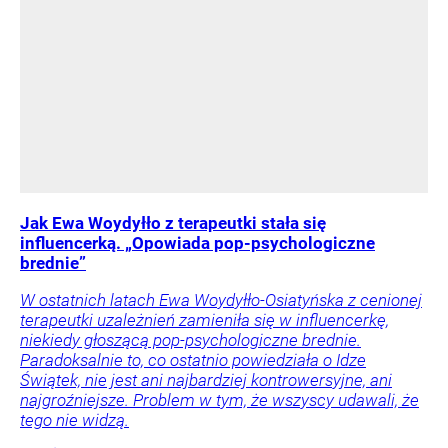
Jak Ewa Woydyłło z terapeutki stała się
influencerką. „Opowiada pop-psychologiczne
brednie”
W ostatnich latach Ewa Woydyłło-Osiatyńska z cenionej
terapeutki uzależnień zamieniła się w influencerkę,
niekiedy głoszącą pop-psychologiczne brednie.
Paradoksalnie to, co ostatnio powiedziała o Idze
Świątek, nie jest ani najbardziej kontrowersyjne, ani
najgroźniejsze. Problem w tym, że wszyscy udawali, że
tego nie widzą.