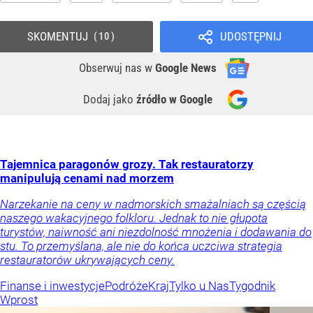
SKOMENTUJ
UDOSTĘPNIJ
10
Obserwuj nas
w
Google News
Dodaj jako
źródło w Google
Tajemnica paragonów grozy. Tak restauratorzy
manipulują cenami nad morzem
Narzekanie na ceny w nadmorskich smażalniach są częścią
naszego wakacyjnego folkloru. Jednak to nie głupota
turystów, naiwność ani niezdolność mnożenia i dodawania do
stu. To przemyślana, ale nie do końca uczciwa strategia
restauratorów ukrywających ceny.
Finanse i inwestycje
Podróże
Kraj
Tylko u Nas
Tygodnik
Wprost