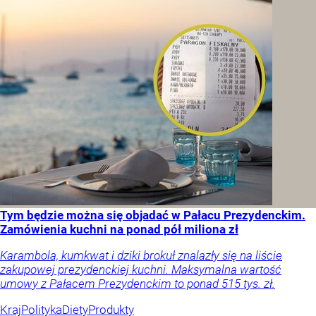
Tym będzie można się objadać w Pałacu Prezydenckim.
Zamówienia kuchni na ponad pół miliona zł
Karambola, kumkwat i dziki brokuł znalazły się na liście
zakupowej prezydenckiej kuchni. Maksymalna wartość
umowy z Pałacem Prezydenckim to ponad 515 tys. zł.
Kraj
Polityka
Diety
Produkty