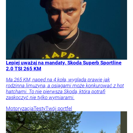
Lepiej uważaj na mandaty. Skoda Superb Sportline
2.0 TSI 265 KM
Ma 265 KM, napęd na 4 koła, wygląda prawie jak
rodzinna limuzyna, a osiągami może konkurować z hot
hatchami. To nie pierwsza Skoda, która potrafi
zaskoczyć nie tylko wymiarami.
Motoryzacja
Testy
Twój portfel