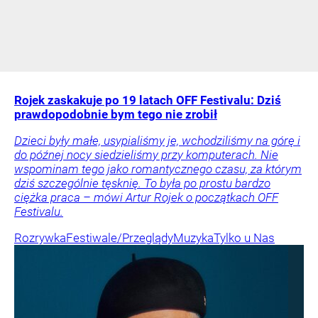
Rojek zaskakuje po 19 latach OFF Festivalu: Dziś
prawdopodobnie bym tego nie zrobił
Dzieci były małe, usypialiśmy je, wchodziliśmy na górę i
do późnej nocy siedzieliśmy przy komputerach. Nie
wspominam tego jako romantycznego czasu, za którym
dziś szczególnie tęsknię. To była po prostu bardzo
ciężka praca – mówi Artur Rojek o początkach OFF
Festivalu.
Rozrywka
Festiwale/Przeglądy
Muzyka
Tylko u Nas