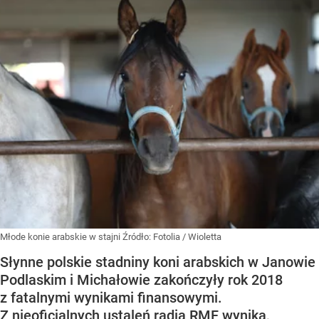
Młode konie arabskie w stajni
Źródło:
Fotolia
/
Wioletta
Słynne polskie stadniny koni arabskich w Janowie
Podlaskim i Michałowie zakończyły rok 2018
z fatalnymi wynikami finansowymi.
Z nieoficjalnych ustaleń radia RMF wynika,