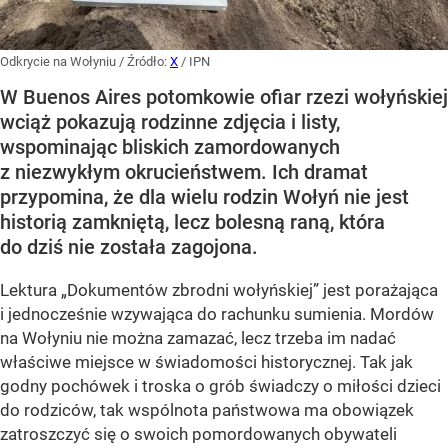
Odkrycie na Wołyniu
/ Źródło:
X
/
IPN
W Buenos Aires potomkowie ofiar rzezi wołyńskiej
wciąż pokazują rodzinne zdjęcia i listy,
wspominając bliskich zamordowanych
z niezwykłym okrucieństwem. Ich dramat
przypomina, że dla wielu rodzin Wołyń nie jest
historią zamkniętą, lecz bolesną raną, która
do dziś nie została zagojona.
Lektura „Dokumentów zbrodni wołyńskiej” jest porażająca
i jednocześnie wzywająca do rachunku sumienia. Mordów
na Wołyniu nie można zamazać, lecz trzeba im nadać
właściwe miejsce w świadomości historycznej. Tak jak
godny pochówek i troska o grób świadczy o miłości dzieci
do rodziców, tak wspólnota państwowa ma obowiązek
zatroszczyć się o swoich pomordowanych obywateli