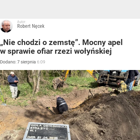
Autor:
Robert Nęcek
„Nie chodzi o zemstę”. Mocny apel
w sprawie ofiar rzezi wołyńskiej
Dodano:
7
sierpnia
6:09