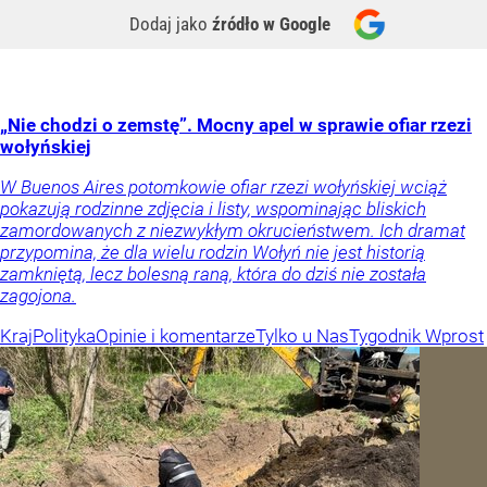
Dodaj jako
źródło w Google
„Nie chodzi o zemstę”. Mocny apel w sprawie ofiar rzezi
wołyńskiej
W Buenos Aires potomkowie ofiar rzezi wołyńskiej wciąż
pokazują rodzinne zdjęcia i listy, wspominając bliskich
zamordowanych z niezwykłym okrucieństwem. Ich dramat
przypomina, że dla wielu rodzin Wołyń nie jest historią
zamkniętą, lecz bolesną raną, która do dziś nie została
zagojona.
Kraj
Polityka
Opinie i komentarze
Tylko u Nas
Tygodnik Wprost