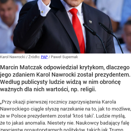
Karol Nawrocki
/ Źródło:
PAP
/
Paweł Supernak
Marcin Matczak odpowiedział krytykom, dlaczego
jego zdaniem Karol Nawrocki został prezydentem.
Według publicysty ludzie widzą w nim obrońcę
ważnych dla nich wartości, np. religii.
„Przy okazji pierwszej rocznicy zaprzysiężenia Karola
Nawrockiego ciągle słyszę narzekanie na to, jak to możliwe,
że w Polsce prezydentem został ‘ktoś taki’. Ludzie myślą,
że to jakaś anomalia. Niestety nie. Naukowcy badający falę
zwycięstw proautorytarnych polityków, takich jak Trump