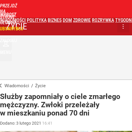
PRZEJDŹ
NA
WPROST
STRONĘ
WIADOMOŚCI
POLITYKA
BIZNES
DOM
ZDROWIE
ROZRYWKA
TYGODN
GŁÓWNĄ
ŻYCIE
UBSKRYBUJ
ZALOGUJ
MENU
Wiadomości
/
Życie
Służby zapomniały o ciele zmarłego
mężczyzny. Zwłoki przeleżały
w mieszkaniu ponad 70 dni
Dodano:
3
lutego
2021
16:41