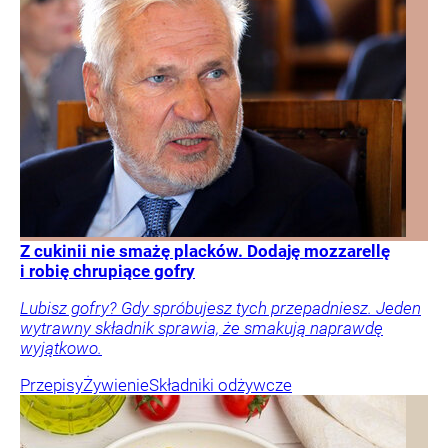
Z cukinii nie smażę placków. Dodaję mozzarellę
i robię chrupiące gofry
Lubisz gofry? Gdy spróbujesz tych przepadniesz. Jeden
wytrawny składnik sprawia, że smakują naprawdę
wyjątkowo.
Przepisy
Żywienie
Składniki odżywcze