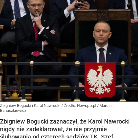
Zbigniew Bogucki i Karol Nawrocki
/ Źródło:
Newspix.pl
/
Marcin
Banaszkiewicz
Zbigniew Bogucki zaznaczył, że Karol Nawrocki
nigdy nie zadeklarował, że nie przyjmie
ślubowania od czterech sędziów TK. Szef