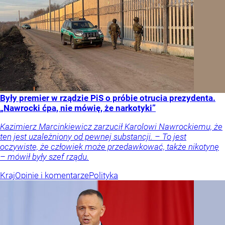
Były premier w rządzie PiS o próbie otrucia prezydenta.
„Nawrocki ćpa, nie mówię, że narkotyki”
Kazimierz Marcinkiewicz zarzucił Karolowi Nawrockiemu, że
ten jest uzależniony od pewnej substancji. – To jest
oczywiste, że człowiek może przedawkować, także nikotynę
– mówił były szef rządu.
Kraj
Opinie i komentarze
Polityka