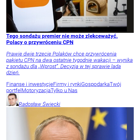
Tego sondażu premier nie może zlekceważyć.
Polacy o przywróceniu CPN
Prawie dwie trzecie Polaków chce przywrócenia
pakietu CPN na dwa ostatnie tygodnie wakacji – wynika
z sondażu dla „Wprost”. Decyzja w tej sprawie lada
dzień.
Finanse i inwestycje
Firmy i rynki
Gospodarka
Twój
portfel
Motoryzacja
Tylko u Nas
Radosław
Święcki