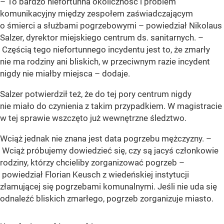
–
To bardzo niefortunna okoliczność i problem
komunikacyjny między zespołem zaświadczającym
o śmierci a służbami pogrzebowymi
– powiedział Nikolaus
Salzer, dyrektor miejskiego centrum ds. sanitarnych. –
Częścią tego niefortunnego incydentu jest to, że zmarły
nie ma rodziny ani bliskich, w przeciwnym razie incydent
nigdy nie miałby miejsca
– dodaje.
Salzer potwierdził też, że do tej pory centrum nigdy
nie miało do czynienia z takim przypadkiem. W magistracie
w tej sprawie wszczęto już wewnętrzne śledztwo.
Wciąż jednak nie znana jest data pogrzebu mężczyzny. –
Wciąż próbujemy dowiedzieć się, czy są jacyś członkowie
rodziny, którzy chcieliby zorganizować pogrzeb
–
powiedział Florian Keusch z wiedeńskiej instytucji
złamującej się pogrzebami komunalnymi. Jeśli nie uda się
odnaleźć bliskich zmarłego, pogrzeb zorganizuje miasto.