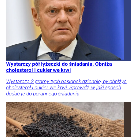
Wystarczy pół łyżeczki do śniadania. Obniża
cholesterol i cukier we krwi
Wystarczą 2 gramy tych nasionek dziennie, by obniżyć
cholesterol i cukier we krwi. Sprawdź, w jaki sposób
dodać je do porannego śniadania