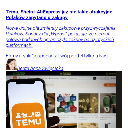
Temu, Shein i AliExpress już nie takie atrakcyjne.
Polaków zapytano o zakupy
Nowe unijne cła zmieniły zakupowe przyzwyczajenia
Polaków. Sondaż dla „Wprost” pokazuje, że niemal
połowa badanych ograniczyła zakupy na azjatyckich
platformach.
Firmy i rynki
Gospodarka
Twój portfel
Tylko u Nas
Beata Anna
Święcicka