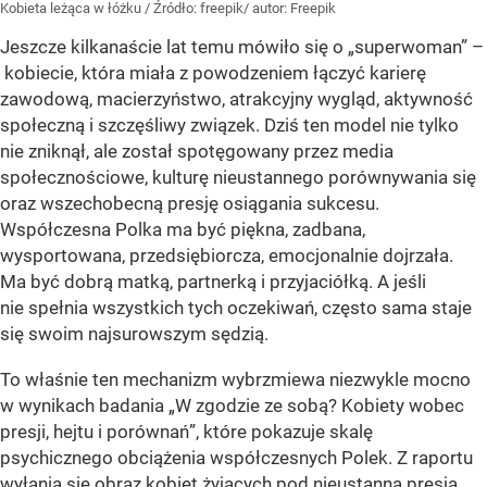
Kobieta leżąca w łóżku
/ Źródło:
freepik/ autor: Freepik
Jeszcze kilkanaście lat temu mówiło się o „superwoman” –
kobiecie, która miała z powodzeniem łączyć karierę
zawodową, macierzyństwo, atrakcyjny wygląd, aktywność
społeczną i szczęśliwy związek. Dziś ten model nie tylko
nie zniknął, ale został spotęgowany przez media
społecznościowe, kulturę nieustannego porównywania się
oraz wszechobecną presję osiągania sukcesu.
Współczesna Polka ma być piękna, zadbana,
wysportowana, przedsiębiorcza, emocjonalnie dojrzała.
Ma być dobrą matką, partnerką i przyjaciółką. A jeśli
nie spełnia wszystkich tych oczekiwań, często sama staje
się swoim najsurowszym sędzią.
To właśnie ten mechanizm wybrzmiewa niezwykle mocno
w wynikach badania „W zgodzie ze sobą? Kobiety wobec
presji, hejtu i porównań”, które pokazuje skalę
psychicznego obciążenia współczesnych Polek. Z raportu
wyłania się obraz kobiet żyjących pod nieustanną presją