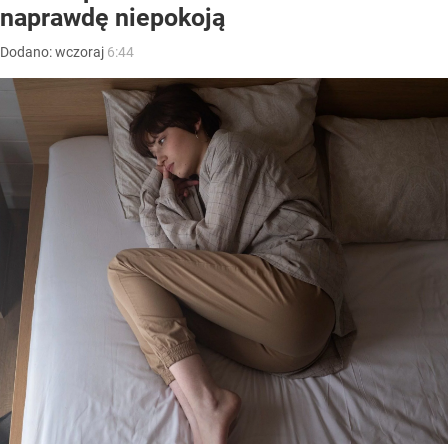
naprawdę niepokoją
Dodano:
wczoraj
6:44