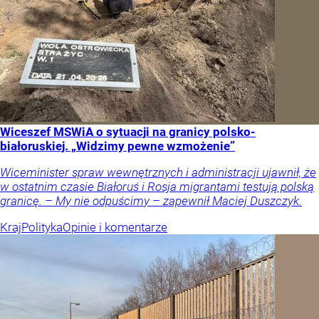
Wiceszef MSWiA o sytuacji na granicy polsko-
białoruskiej. „Widzimy pewne wzmożenie”
Wiceminister spraw wewnętrznych i administracji ujawnił, że
w ostatnim czasie Białoruś i Rosja migrantami testują polską
granicę. – My nie odpuścimy – zapewnił Maciej Duszczyk.
Kraj
Polityka
Opinie i komentarze