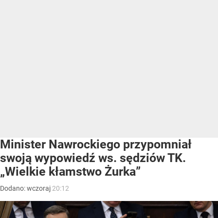
Minister Nawrockiego przypomniał
swoją wypowiedź ws. sędziów TK.
„Wielkie kłamstwo Żurka”
Dodano:
wczoraj
20:12