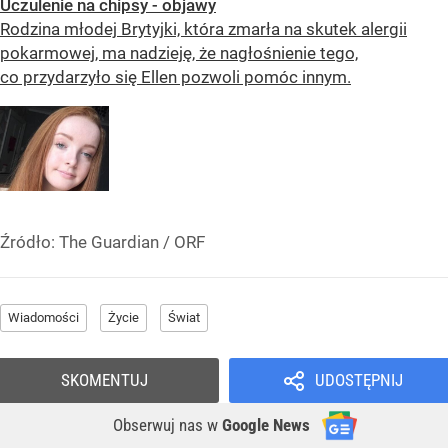
Uczulenie na chipsy - objawy
Rodzina młodej Brytyjki, która zmarła na skutek alergii
pokarmowej, ma nadzieję, że nagłośnienie tego,
co przydarzyło się Ellen pozwoli pomóc innym.
Źródło:
The Guardian
/
ORF
Wiadomości
Życie
Świat
SKOMENTUJ
UDOSTĘPNIJ
Obserwuj nas
w
Google News