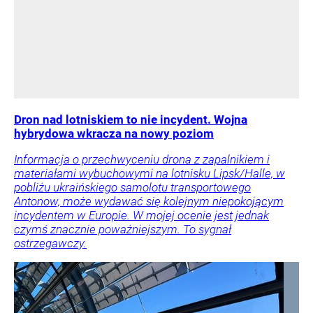
Dron nad lotniskiem to nie incydent. Wojna
hybrydowa wkracza na nowy poziom
Informacja o przechwyceniu drona z zapalnikiem i
materiałami wybuchowymi na lotnisku Lipsk/Halle, w
pobliżu ukraińskiego samolotu transportowego
Antonow, może wydawać się kolejnym niepokojącym
incydentem w Europie. W mojej ocenie jest jednak
czymś znacznie poważniejszym. To sygnał
ostrzegawczy.