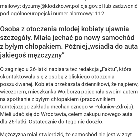
mailowy:
dyzurny@klodzko.wr.policja.gov.pl
lub zadzwonić
pod ogólnoeuropejski numer alarmowy: 112.
Osoba z otoczenia młodej kobiety ujawnia
szczegóły. Miała jechać po nowy samochód
z byłym chłopakiem. Później„wsiadła do auta
jakiegoś mężczyzny”
O zaginięciu 26-latki napisała też redakcja „Faktu”, która
skontaktowała się z osobą z bliskiego otoczenia
poszukiwanej. Kobieta przekazała dziennikowi, że najpierw,
wieczorem, mieszkanka Wojbórza pojechała swoim autem
na spotkanie z byłym chłopakiem (pracownikiem
tamtejszego zakładu mechanicznego w Polanicy-Zdroju).
Mieli udać się do Wrocławia, celem zakupu nowego auta
dla 26-latki. Ostatecznie do tego nie doszło.
Mężczyzna miał stwierdzić, że samochód nie jest w zbyt