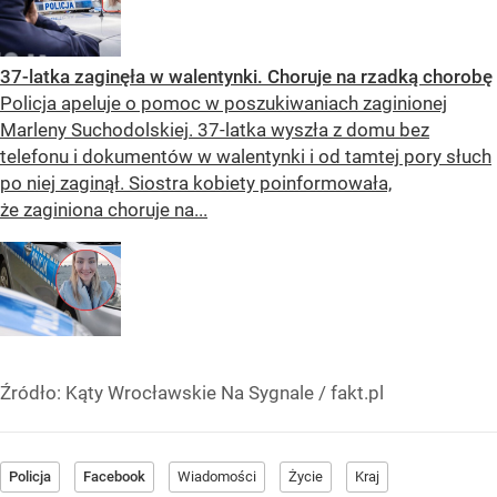
37-latka zaginęła w walentynki. Choruje na rzadką chorobę
Policja apeluje o pomoc w poszukiwaniach zaginionej
Marleny Suchodolskiej. 37-latka wyszła z domu bez
telefonu i dokumentów w walentynki i od tamtej pory słuch
po niej zaginął. Siostra kobiety poinformowała,
że zaginiona choruje na...
Źródło:
Kąty Wrocławskie Na Sygnale / fakt.pl
Policja
Facebook
Wiadomości
Życie
Kraj