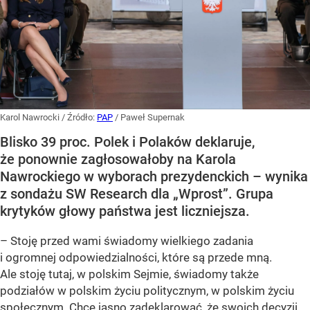
Karol Nawrocki
/ Źródło:
PAP
/
Paweł Supernak
Blisko 39 proc. Polek i Polaków deklaruje,
że ponownie zagłosowałoby na Karola
Nawrockiego w wyborach prezydenckich – wynika
z sondażu SW Research dla „Wprost”. Grupa
krytyków głowy państwa jest liczniejsza.
– Stoję przed wami świadomy wielkiego zadania
i ogromnej odpowiedzialności, które są przede mną.
Ale stoję tutaj, w polskim Sejmie, świadomy także
podziałów w polskim życiu politycznym, w polskim życiu
społecznym. Chcę jasno zadeklarować, że swoich decyzji