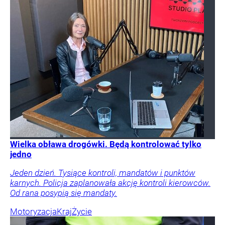
Wielka obława drogówki. Będą kontrolować tylko
jedno
Jeden dzień. Tysiące kontroli, mandatów i punktów
karnych. Policja zaplanowała akcję kontroli kierowców.
Od rana posypią się mandaty.
Motoryzacja
Kraj
Życie