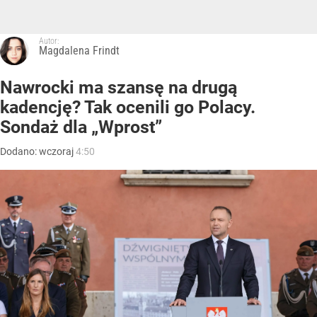
Autor:
Magdalena Frindt
Nawrocki ma szansę na drugą
kadencję? Tak ocenili go Polacy.
Sondaż dla „Wprost”
Dodano:
wczoraj
4:50