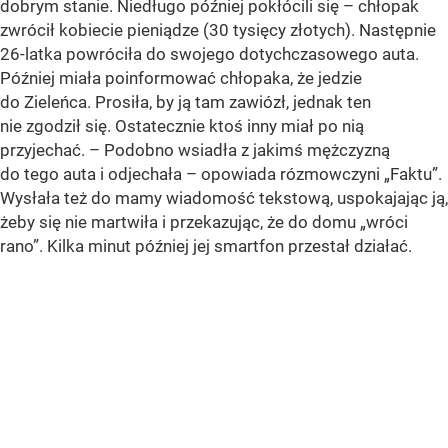
dobrym stanie. Niedługo później pokłócili się – chłopak
zwrócił kobiecie pieniądze (30 tysięcy złotych). Następnie
26-latka powróciła do swojego dotychczasowego auta.
Później miała poinformować chłopaka, że jedzie
do Zieleńca. Prosiła, by ją tam zawiózł, jednak ten
nie zgodził się. Ostatecznie ktoś inny miał po nią
przyjechać. – Podobno wsiadła z jakimś mężczyzną
do tego auta i odjechała – opowiada rózmowczyni „Faktu”.
Wysłała też do mamy wiadomość tekstową, uspokajając ją,
żeby się nie martwiła i przekazując, że do domu „wróci
rano”. Kilka minut później jej smartfon przestał działać.