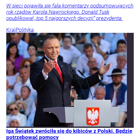
W sieci pojawiła się fala komentarzy podsumowujących
rok rządów Karola Nawrockiego. Donald Tusk
opublikował „top 5 najgorszych decyzji” prezydenta.
Kraj
Polityka
Iga Świątek zwróciła się do kibiców z Polski. Będzie
potrzebować pomocy