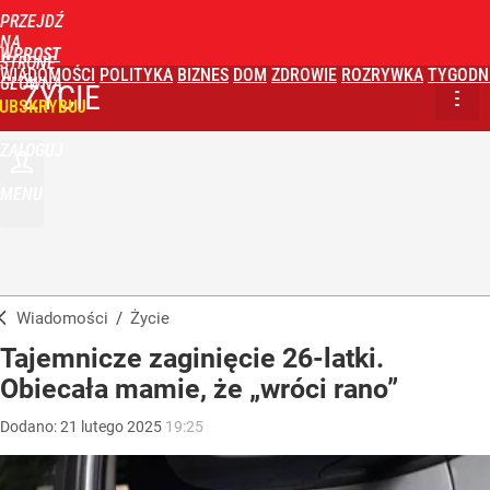
PRZEJDŹ
NA
WPROST
STRONĘ
WIADOMOŚCI
POLITYKA
BIZNES
DOM
ZDROWIE
ROZRYWKA
TYGODN
GŁÓWNĄ
ŻYCIE
UBSKRYBUJ
ZALOGUJ
MENU
Wiadomości
/
Życie
Tajemnicze zaginięcie 26-latki.
Obiecała mamie, że „wróci rano”
Dodano:
21
lutego
2025
19:25