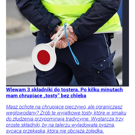
Wlewam 3 składniki do tostera. Po kilku minutach
mam chrupiące „tosty” bez chleba
Masz ochotę na chrupiące pieczywo, ale ograniczasz
węglowodany? Zrób te wyjątkowe tosty, które w smaku
do złudzenia przypominają tradycyjne. Wystarczą trzy
proste składniki, by na talerzu wylądowała pyszna,
sycąca przekąska, która nie obciąża żołądka.