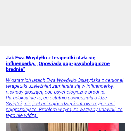
Jak Ewa Woydyłło z terapeutki stała się
influencerką. „Opowiada pop-psychologiczne
brednie”
W ostatnich latach Ewa Woydyłło-Osiatyńska z cenionej
terapeutki uzależnień zamieniła się w influencerkę,
niekiedy głoszącą pop-psychologiczne brednie.
Paradoksalnie to, co ostatnio powiedziała o Idze
Świątek, nie jest ani najbardziej kontrowersyjne, ani
najgroźniejsze. Problem w tym, że wszyscy udawali, że
tego nie widzą.