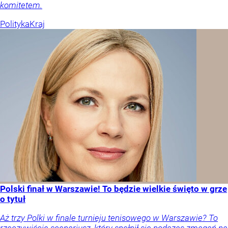
komitetem.
Polityka
Kraj
Polski finał w Warszawie! To będzie wielkie święto w grze
o tytuł
Aż trzy Polki w finale turnieju tenisowego w Warszawie? To
rzeczywiście scenariusz, który spełnił się podczas zmagań na