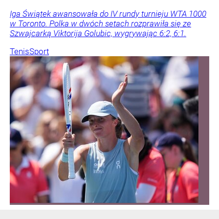
Iga Świątek awansowała do IV rundy turnieju WTA 1000
w Toronto. Polka w dwóch setach rozprawiła się ze
Szwajcarką Viktorija Golubic, wygrywając 6:2, 6:1.
Tenis
Sport