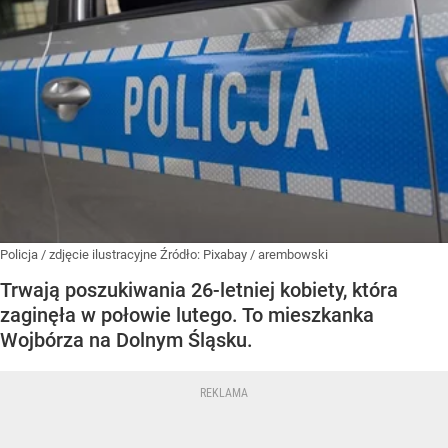
Policja / zdjęcie ilustracyjne
Źródło:
Pixabay
/
arembowski
Trwają poszukiwania 26-letniej kobiety, która
zaginęła w połowie lutego. To mieszkanka
Wojbórza na Dolnym Śląsku.