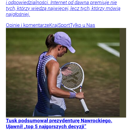
i odpowiedzialności. Internet od dawna premiuje nie
tych, którzy wiedzą najwięcej, lecz tych, którzy mówią
najgłośniej.
Opinie i komentarze
Kraj
Sport
Tylko u Nas
Tusk podsumował prezydenturę Nawrockiego.
Ujawnił „top 5 najgorszych decyzji”