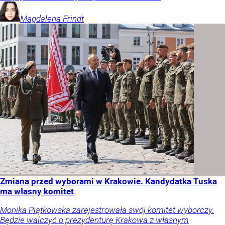
Magdalena
Frindt
Zmiana przed wyborami w Krakowie. Kandydatka Tuska
ma własny komitet
Monika Piątkowska zarejestrowała swój komitet wyborczy.
Będzie walczyć o prezydenturę Krakowa z własnym