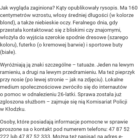
Jak wygląda zaginiona? Kąty opublikowały rysopis. Ma 160
centymetrów wzrostu, włosy średniej długości (w kolorze
blond), a także niebieskie oczy. Feralnego dnia, gdy
przestała kontaktować się z bliskimi czy znajomymi,
włożyła do wyjścia szerokie spodnie dresowe (szarego
koloru), futerko (o kremowej barwie) i sportowe buty
(białe).
Wyróżniają ją znaki szczególne – tatuaże. Jeden na lewym
ramieniu, a drugi na lewym przedramieniu. Ma też pieprzyk
przy nosie (po lewej stronie – jak na zdjęciu). Lokalne
medium społecznościowe zwróciło się do internautów
o pomoc w odnalezieniu 26-latki. Sprawa została już
zgloszona służbom – zajmuje się nią Komisariat Policji
w Kłodzku.
Osoby, które posiadają informacje pomocne w sprawie
proszone sa o kontakt pod numerem telefonu: 47 87 52
222 lub 47 87 52 333. Można też napisać na adres e-