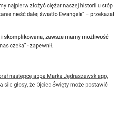
y najpierw złożyć ciężar naszej historii u stóp
tanie nieść dalej światło Ewangelii” – przekazał
dna i skomplikowana, zawsze mamy możliwość
 nas czeka” - zapewnił.
ybrał następcę abpa Marka Jędraszewskiego,
 sile głosy, że Ojciec Święty może postawić