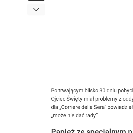
Po trwającym blisko 30 dniu pobyci
Ojciec Święty miał problemy z odd
dla „Corriere della Sera” powiedzia
„może nie dać rady”.
Papież ze specjalnym p