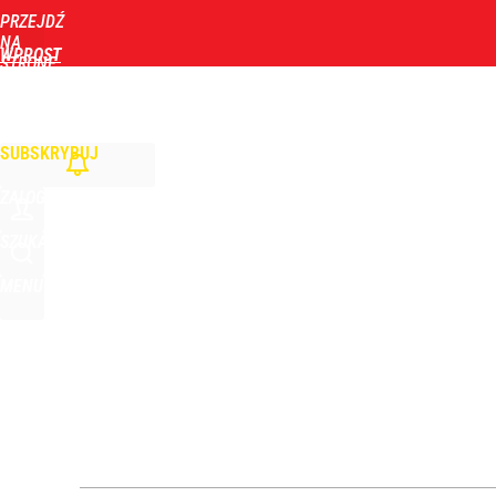
PRZEJDŹ
Udostępnij
0
Skomentuj
NA
WPROST
STRONĘ
GŁÓWNĄ
WIADOMOŚCI
POLITYKA
BIZNES
DOM
ZDROWIE
ROZRYWKA
TYGOD
SUBSKRYBUJ
ZALOGUJ
SZUKAJ
MENU