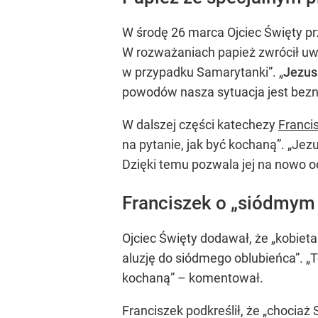
W środę 26 marca Ojciec Święty p
W rozważaniach papież zwrócił uwa
w przypadku Samarytanki”. „
Jezus
powodów nasza sytuacja jest beznad
W dalszej części katechezy
Franci
na pytanie, jak być kochaną”. „Jez
Dzięki temu pozwala jej na nowo od
Franciszek o „siódmym
Ojciec Święty dodawał, że „kobieta
aluzję do siódmego oblubieńca”. „
kochaną” – komentował.
Franciszek podkreślił, że „chocia