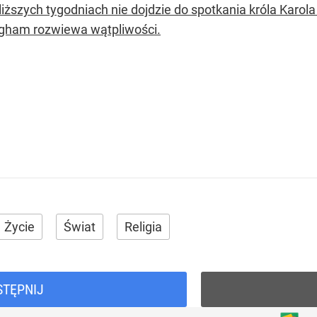
iższych tygodniach nie dojdzie do spotkania króla Karola
gham rozwiewa wątpliwości.
Życie
Świat
Religia
STĘPNIJ