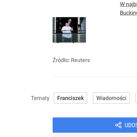
W najbl
Buckin
Źródło:
Reuters
Franciszek
Wiadomości
UDO