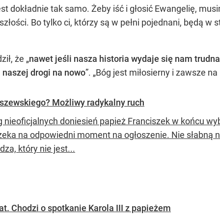
st dokładnie tak samo. Żeby iść i głosić Ewangelię, musim
łości. Bo tylko ci, którzy są w pełni pojednani, będą w s
ił, że „
nawet jeśli nasza historia wydaje się nam tru
a naszej drogi na nowo
”. „Bóg jest miłosierny i zawsze na
aszewskiego? Możliwy radykalny ruch
 nieoficjalnych doniesień papież Franciszek w końcu w
czeka na odpowiedni moment na ogłoszenie. Nie słabną na
dza, który nie jest...
. Chodzi o spotkanie Karola III z papieżem