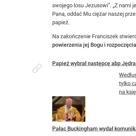
swojego losu Jezusowi”. „Z nami je
Pana, oddać Mu ciężar naszej przesz
papież.
Na zakończenie Franciszek stwierdz
powierzenia jej Bogu i rozpoczęci
Papież wybrał następcę abp Jędr
Według
tylko 
na księ
Pałac Buckingham wydał komunikat