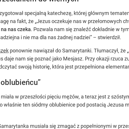
rzygotował specjalną katechezę, której głównym temate
gę na fakt, że „Jezus oczekuje nas w przełomowych chwi
 na nas czeka
. Pozwala nam się znaleźć dokładnie w t
ziejna i nie ma dla nas żadnej nadziei” – stwierdził.
szek
ponownie nawiązał do Samarytanki. Tłumaczył, że „
us daje nam się poznać jako Mesjasz. Przy okazji rzuca z
czytać swoją historię, która jest przepełniona elementam
 oblubieńcu”
 miała w przeszłości pięciu mężów, a teraz jest z szóst
To właśnie ten siódmy oblubienice pod postacią Jezusa m
ż Samarytanka musiała się zmagać z popełnionymi w prze