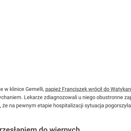
e w klinice Gemelli,
papież Franciszek wrócił do Watyka
ychaniem. Lekarze zdiagnozowali u niego obustronne zapa
ł, że na pewnym etapie hospitalizacji sytuacja pogorszyła
rzesłaniem do wiernych