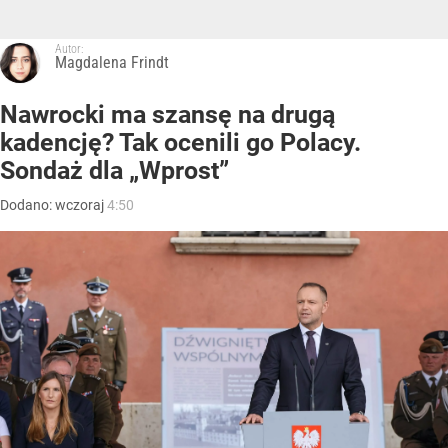
Autor:
Magdalena Frindt
Nawrocki ma szansę na drugą
kadencję? Tak ocenili go Polacy.
Sondaż dla „Wprost”
Dodano:
wczoraj
4:50