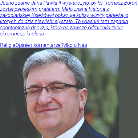
Jedno zdanie Jana Pawła II wystarczyło, by ks. Tomasz Boroń
został papieskim prałatem. Mało znana historia z
zakopiańskiej Księżówki pokazuje kulisy wizyty papieża, o
których do dziś niewielu słyszało. To właśnie tam zapadła
spontaniczna decyzja, która na zawsze odmieniła życie
skromnego kapłana.
Religia
Opinie i komentarze
Tylko u Nas