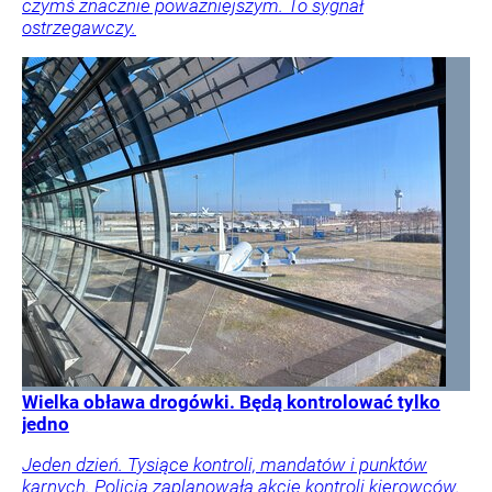
czymś znacznie poważniejszym. To sygnał
ostrzegawczy.
Wielka obława drogówki. Będą kontrolować tylko
jedno
Jeden dzień. Tysiące kontroli, mandatów i punktów
karnych. Policja zaplanowała akcję kontroli kierowców.