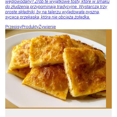
węglowodany? Zrób te wyjątkowe tosty, które w smaku
do złudzenia przypominają tradycyjne. Wystarczą trzy
proste składniki, by na talerzu wylądowała pyszna,
sycąca przekąska, która nie obciąża żołądka.
Przepisy
Produkty
Żywienie