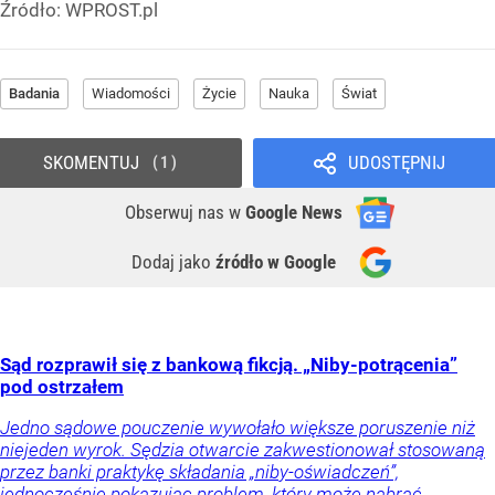
Źródło:
WPROST.pl
Badania
Wiadomości
Życie
Nauka
Świat
SKOMENTUJ
UDOSTĘPNIJ
1
Obserwuj nas
w
Google News
Dodaj jako
źródło w Google
Sąd rozprawił się z bankową fikcją. „Niby-potrącenia”
pod ostrzałem
Jedno sądowe pouczenie wywołało większe poruszenie niż
niejeden wyrok. Sędzia otwarcie zakwestionował stosowaną
przez banki praktykę składania „niby-oświadczeń”,
jednocześnie pokazując problem, który może nabrać