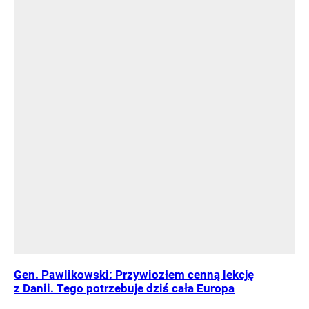
Gen. Pawlikowski: Przywiozłem cenną lekcję
z Danii. Tego potrzebuje dziś cała Europa