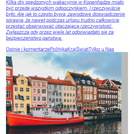
Kilka dni spędzonych wakacyjnie w Kopenhadze miało
być przede wszystkim odpoczynkiem. I rzeczywiście
było. Ale jak to często bywa, zawodowe doświadczenie
sprawia, że nawet podczas urlopu trudno całkowicie
przestać obserwować otaczającą rzeczywistość.
Zwłaszcza gdy przez wiele lat odpowiadało się za
bezpieczeństwo państwa.
Opinie i komentarze
Polityka
Kraj
Świat
Tylko u Nas