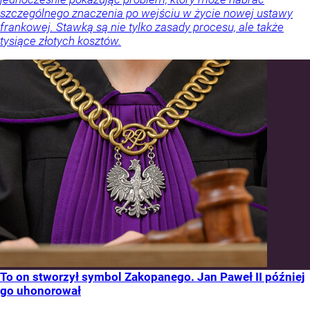
szczególnego znaczenia po wejściu w życie nowej ustawy
frankowej. Stawką są nie tylko zasady procesu, ale także
tysiące złotych kosztów.
To on stworzył symbol Zakopanego. Jan Paweł II później
go uhonorował