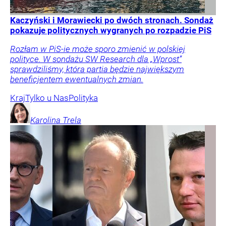
Kaczyński i Morawiecki po dwóch stronach. Sondaż
pokazuje politycznych wygranych po rozpadzie PiS
Rozłam w PiS-ie może sporo zmienić w polskiej
polityce. W sondażu SW Research dla „Wprost”
sprawdziliśmy, która partia będzie największym
beneficjentem ewentualnych zmian.
Kraj
Tylko u Nas
Polityka
Karolina
Trela