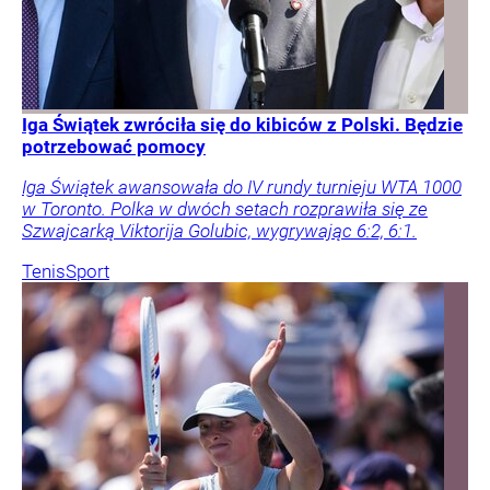
Iga Świątek zwróciła się do kibiców z Polski. Będzie
potrzebować pomocy
Iga Świątek awansowała do IV rundy turnieju WTA 1000
w Toronto. Polka w dwóch setach rozprawiła się ze
Szwajcarką Viktorija Golubic, wygrywając 6:2, 6:1.
Tenis
Sport