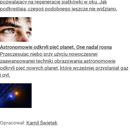
pozwalający na regenerację siatkówki w oku. Jak
podkreślają, czegoś podobnego jeszcze nie widziano.
Astronomowie odkryli pięć planet. One nadal rosną
Przeczesując niebo przy użyciu nowoczesnej
zaawansowanej techniki obrazowania astronomowie
odkryli pięć nowych planet, które wcześniej przysłaniał gaz
i pył.
Opracował:
Kamil Świętek