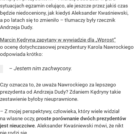
sytuacjach egzamin celująco, ale jeszcze przez jakiś czas
będzie niedoceniony, jak kiedyś Aleksander Kwaśniewski,
a po latach się to zmieniło – tłumaczy były rzecznik
Andrzeja Dudy.
Marcin Kędryna zapytany w wywiadzie dla „Wprost”
o ocenę dotychczasowej prezydentury Karola Nawrockiego
odpowiada krótko:
– Jestem nim zachwycony.
Czy oznacza to, że uważa Nawrockiego za lepszego
prezydenta od Andrzeja Dudy? Zdaniem Kędryny takie
zestawienie byłoby nieuprawnione.
– Z mojej perspektywy, człowieka, który wiele widział
na własne oczy,
proste porównanie dwóch prezydentów
jest nieuczciwe
. Aleksander Kwaśniewski mówi, że nikt
nie rodzi się...