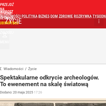
PRZEJDŹ
NA
WPROST
STRONĘ
WIADOMOŚCI
POLITYKA
BIZNES
DOM
ZDROWIE
ROZRYWKA
TYGODN
GŁÓWNĄ
ŻYCIE
UBSKRYBUJ
ZALOGUJ
MENU
Wiadomości
/
Życie
Spektakularne odkrycie archeologów.
To ewenement na skalę światową
Dodano:
20
maja
2025
17:26