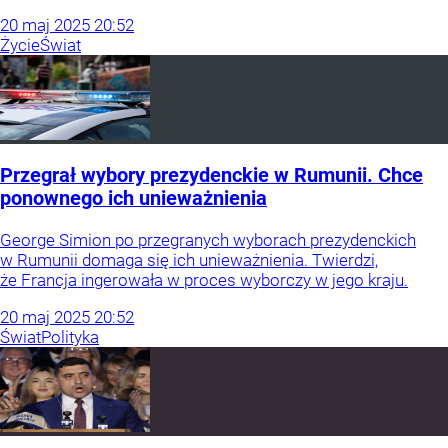
20
maj
2025
20:52
Życie
Świat
Przegrał wybory prezydenckie w Rumunii. Chce
ponownego ich unieważnienia
George Simion po przegranych wyborach prezydenckich
w Rumunii domaga się ich unieważnienia. Twierdzi,
że Francja ingerowała w proces wyborczy w jego kraju.
20
maj
2025
20:52
Świat
Polityka