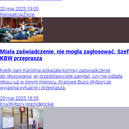
20
maj
2025
19:05
Religia
Kraj
Życie
Miała zaświadczenie, nie mogła zagłosować. Szef
KBW przeprasza
Kiedy pani Karolina pokazała komisji zaświadczenie
do głosowania, jej przedstawiciele zapytali, czy nie oddała
głosu już w innym miejscu. Krajowe Biuro Wyborcze
wyjaśnia sytuację i przeprasza.
20
maj
2025
18:55
Kraj
Wybory prezydenckie