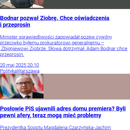
Bodnar pozwał Ziobrę. Chce oświadczenia
i przeprosin
Minister sprawiedliwości zapowiadał pozew cywilny
przeciwko byłemu prokuratorowi generalnemu –
Zbigniewowi Ziobrze. Słowa dotrzymał. Adam Bodnar chce
przeprosin.
20
maj
2025
20:10
Polityka
Warszawa
Posłowie PiS ujawnili adres domu premiera? Byli
pewni afery, teraz mogą mieć problemy
Prezydentka Sopotu Magdalena Czarzyńska-Jachim