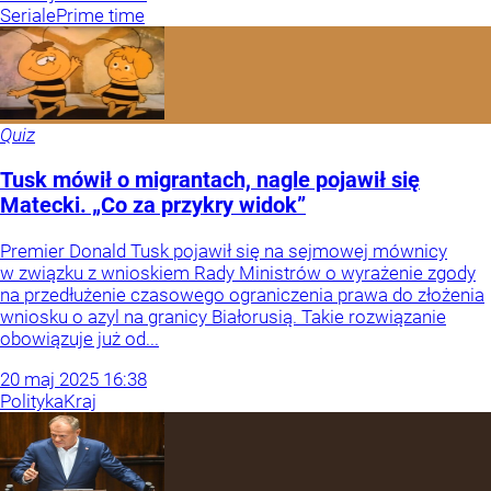
Seriale
Prime time
Quiz
Tusk mówił o migrantach, nagle pojawił się
Matecki. „Co za przykry widok”
Premier Donald Tusk pojawił się na sejmowej mównicy
w związku z wnioskiem Rady Ministrów o wyrażenie zgody
na przedłużenie czasowego ograniczenia prawa do złożenia
wniosku o azyl na granicy Białorusią. Takie rozwiązanie
obowiązuje już od...
20
maj
2025
16:38
Polityka
Kraj