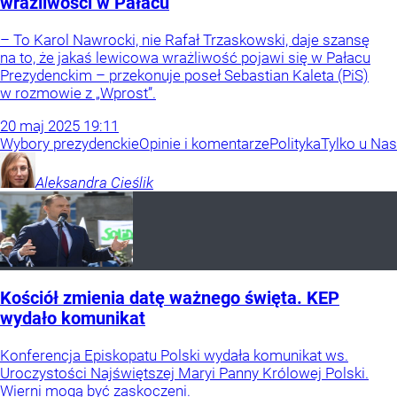
wrażliwości w Pałacu
– To Karol Nawrocki, nie Rafał Trzaskowski, daje szansę
na to, że jakaś lewicowa wrażliwość pojawi się w Pałacu
Prezydenckim – przekonuje poseł Sebastian Kaleta (PiS)
w rozmowie z „Wprost”.
20
maj
2025
19:11
Wybory prezydenckie
Opinie i komentarze
Polityka
Tylko u Nas
Aleksandra
Cieślik
Kościół zmienia datę ważnego święta. KEP
wydało komunikat
Konferencja Episkopatu Polski wydała komunikat ws.
Uroczystości Najświętszej Maryi Panny Królowej Polski.
Wierni mogą być zaskoczeni.