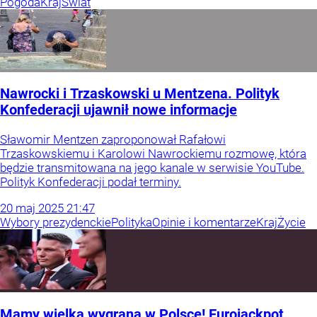
Pogoda
Kraj
Świat
Nawrocki i Trzaskowski u Mentzena. Polityk
Konfederacji ujawnił nowe informacje
Sławomir Mentzen zaproponował Rafałowi
Trzaskowskiemu i Karolowi Nawrockiemu rozmowę, która
będzie transmitowana na jego kanale w serwisie YouTube.
Polityk Konfederacji podał terminy.
20
maj
2025
21:47
Wybory prezydenckie
Polityka
Opinie i komentarze
Kraj
Życie
Mamy wielką wygraną w Polsce! Eurojackpot