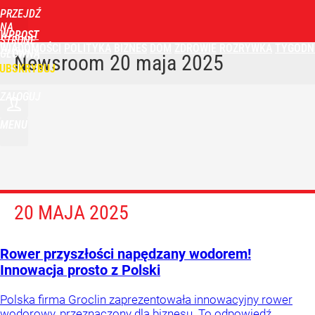
PRZEJDŹ
NA
WPROST
STRONĘ
WIADOMOŚCI
POLITYKA
BIZNES
DOM
ZDROWIE
ROZRYWKA
TYGODN
GŁÓWNĄ
Newsroom
20 maja 2025
UBSKRYBUJ
ZALOGUJ
MENU
20 MAJA 2025
Rower przyszłości napędzany wodorem!
Innowacja prosto z Polski
Polska firma Groclin zaprezentowała innowacyjny rower
wodorowy, przeznaczony dla biznesu. To odpowiedź