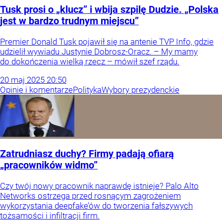
Tusk prosi o „klucz” i wbija szpilę Dudzie. „Polska
jest w bardzo trudnym miejscu”
Premier Donald Tusk pojawił się na antenie TVP Info, gdzie
udzielił wywiadu Justynie Dobrosz-Oracz. – My mamy
do dokończenia wielką rzecz – mówił szef rządu.
20
maj
2025
20:50
Opinie i komentarze
Polityka
Wybory prezydenckie
Zatrudniasz duchy? Firmy padają ofiarą
„pracowników widmo”
Czy twój nowy pracownik naprawdę istnieje? Palo Alto
Networks ostrzega przed rosnącym zagrożeniem
wykorzystania deepfake’ów do tworzenia fałszywych
tożsamości i infiltracji firm.