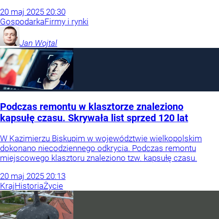
20
maj
2025
20:30
Gospodarka
Firmy i rynki
Jan
Wojtal
Podczas remontu w klasztorze znaleziono
kapsułę czasu. Skrywała list sprzed 120 lat
W Kazimierzu Biskupim w województwie wielkopolskim
dokonano niecodziennego odkrycia. Podczas remontu
miejscowego klasztoru znaleziono tzw. kapsułę czasu.
20
maj
2025
20:13
Kraj
Historia
Życie