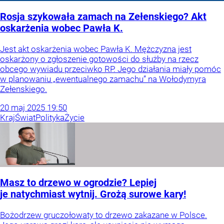
Rosja szykowała zamach na Zełenskiego? Akt
oskarżenia wobec Pawła K.
Jest akt oskarżenia wobec Pawła K. Mężczyzna jest
oskarżony o zgłoszenie gotowości do służby na rzecz
obcego wywiadu przeciwko RP. Jego działania miały pomóc
w planowaniu „ewentualnego zamachu” na Wołodymyra
Zełenskiego.
20
maj
2025
19:50
Kraj
Świat
Polityka
Życie
Masz to drzewo w ogrodzie? Lepiej
je natychmiast wytnij. Grożą surowe kary!
Bożodrzew gruczołowaty to drzewo zakazane w Polsce.