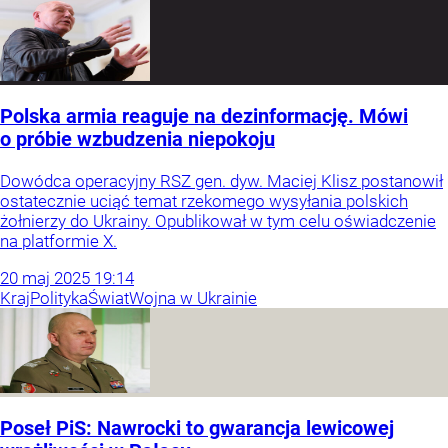
Polska armia reaguje na dezinformację. Mówi
o próbie wzbudzenia niepokoju
Dowódca operacyjny RSZ gen. dyw. Maciej Klisz postanowił
ostatecznie uciąć temat rzekomego wysyłania polskich
żołnierzy do Ukrainy. Opublikował w tym celu oświadczenie
na platformie X.
20
maj
2025
19:14
Kraj
Polityka
Świat
Wojna w Ukrainie
Poseł PiS: Nawrocki to gwarancja lewicowej