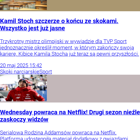
Kamil Stoch szczerze o końcu ze skokami.
Wszystko jest już jasne
Trzykrotny mistrz olimpijski w wywiadzie dla TVP Sport
jednoznacznie określił moment, w którym zakończy swoją
karierę. Kibice Kamila Stocha już teraz są pewni przyszłości.
20
maj
2025
15:42
Skoki narciarskie
Sport
Wednesday powraca na Netflix! Drugi sezon nieźle
zaskoczy widzów
Serialowa Rodzina Addamsów powraca na Netflix.
Platforma udostępniła materiał dodatkowy z gwiazdami