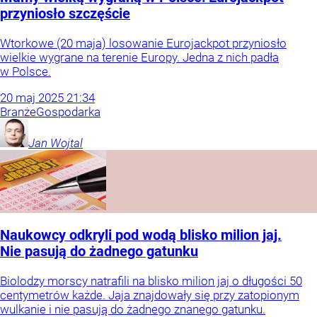
przyniosło szczęście
Wtorkowe (20 maja) losowanie Eurojackpot przyniosło
wielkie wygrane na terenie Europy. Jedna z nich padła
w Polsce.
20
maj
2025
21:34
Branże
Gospodarka
Jan
Wojtal
Naukowcy odkryli pod wodą blisko milion jaj.
Nie pasują do żadnego gatunku
Biolodzy morscy natrafili na blisko milion jaj o długości 50
centymetrów każde. Jaja znajdowały się przy zatopionym
wulkanie i nie pasują do żadnego znanego gatunku.