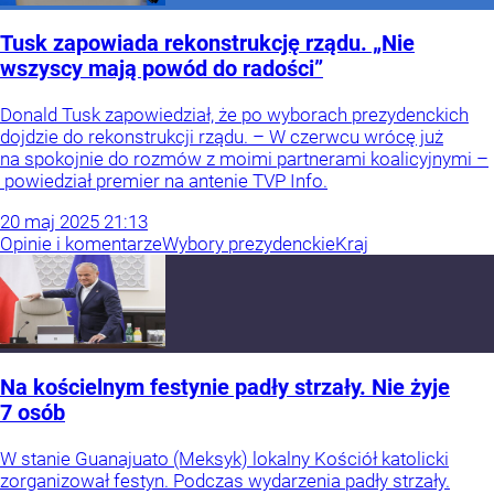
Tusk zapowiada rekonstrukcję rządu. „Nie
wszyscy mają powód do radości”
Donald Tusk zapowiedział, że po wyborach prezydenckich
dojdzie do rekonstrukcji rządu. – W czerwcu wrócę już
na spokojnie do rozmów z moimi partnerami koalicyjnymi –
powiedział premier na antenie TVP Info.
20
maj
2025
21:13
Opinie i komentarze
Wybory prezydenckie
Kraj
Na kościelnym festynie padły strzały. Nie żyje
7 osób
W stanie Guanajuato (Meksyk) lokalny Kościół katolicki
zorganizował festyn. Podczas wydarzenia padły strzały.