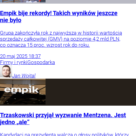
Empik bije rekordy! Takich wyników jeszcze
nie było
Grupa zakończyła rok z najwyższą w historii wartością
sprzedaży całkowitej (GMV) na poziomie 4,2 mld PLN,
co oznacza 15 proc. wzrost rok do roku.
20
maj
2025
18:37
Firmy i rynki
Gospodarka
Jan
Wojtal
Trzaskowski przyjął wyzwanie Mentzena. Jest
jedno „ale”
Kandydaci na prezydenta walczą o głosy polityków, którzy