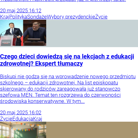
20
maj
2025
16:12
Kraj
Polityka
Sondaże
Wybory prezydenckie
Życie
Czego dzieci dowiedzą się na lekcjach z edukacji
zdrowotnej? Ekspert tłumaczy
Biskupi nie godzą się na wprowadzenie nowego przedmiotu
szkolnego – edukacji zdrowotnej. Na list episkopatu
skierowany do rodziców zareagowała już stanowczo
szefowa MEN. Temat ten rozgrzewa do czerwoności
środowiska konserwatywne. W tym...
20
maj
2025
16:02
Życie
Edukacja
Kraj