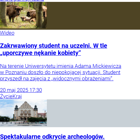
Wideo
Zakrwawiony student na uczelni. W tle
„uporczywe nękanie kobiety”
Na terenie Uniwersytetu imienia Adama Mickiewicza
w Poznaniu doszło do niepokojącej sytuacji. Student
przyszedł na zajęcia z „widocznymi obrażeniami”.
20
maj
2025
17:30
Życie
Kraj
Spektakularne odkrycie archeologów.