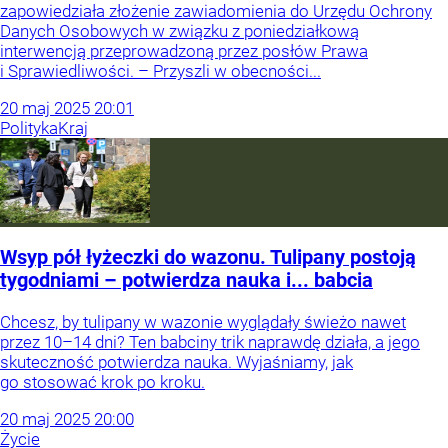
zapowiedziała złożenie zawiadomienia do Urzędu Ochrony
Danych Osobowych w związku z poniedziałkową
interwencją przeprowadzoną przez posłów Prawa
i Sprawiedliwości. – Przyszli w obecności...
20
maj
2025
20:01
Polityka
Kraj
Wsyp pół łyżeczki do wazonu. Tulipany postoją
tygodniami – potwierdza nauka i... babcia
Chcesz, by tulipany w wazonie wyglądały świeżo nawet
przez 10–14 dni? Ten babciny trik naprawdę działa, a jego
skuteczność potwierdza nauka. Wyjaśniamy, jak
go stosować krok po kroku.
20
maj
2025
20:00
Życie