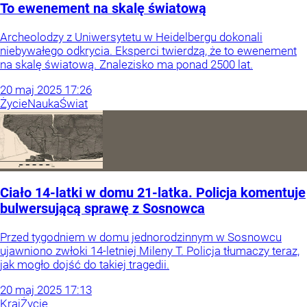
To ewenement na skalę światową
Archeolodzy z Uniwersytetu w Heidelbergu dokonali
niebywałego odkrycia. Eksperci twierdzą, że to ewenement
na skalę światową. Znalezisko ma ponad 2500 lat.
20
maj
2025
17:26
Życie
Nauka
Świat
Ciało 14-latki w domu 21-latka. Policja komentuje
bulwersującą sprawę z Sosnowca
Przed tygodniem w domu jednorodzinnym w Sosnowcu
ujawniono zwłoki 14-letniej Mileny T. Policja tłumaczy teraz,
jak mogło dojść do takiej tragedii.
20
maj
2025
17:13
Kraj
Życie