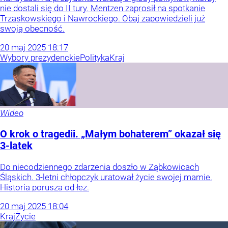
nie dostali się do II tury. Mentzen zaprosił na spotkanie
Trzaskowskiego i Nawrockiego. Obaj zapowiedzieli już
swoją obecność.
20
maj
2025
18:17
Wybory prezydenckie
Polityka
Kraj
Wideo
O krok o tragedii. „Małym bohaterem” okazał się
3-latek
Do niecodziennego zdarzenia doszło w Ząbkowicach
Śląskich. 3-letni chłopczyk uratował życie swojej mamie.
Historia porusza od łez.
20
maj
2025
18:04
Kraj
Życie