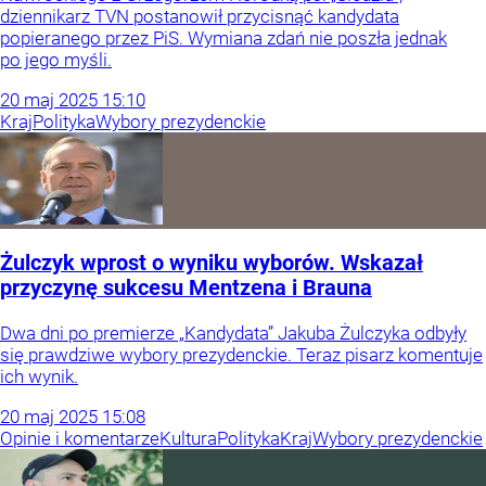
dziennikarz TVN postanowił przycisnąć kandydata
popieranego przez PiS. Wymiana zdań nie poszła jednak
po jego myśli.
20
maj
2025
15:10
Kraj
Polityka
Wybory prezydenckie
Żulczyk wprost o wyniku wyborów. Wskazał
przyczynę sukcesu Mentzena i Brauna
Dwa dni po premierze „Kandydata” Jakuba Żulczyka odbyły
się prawdziwe wybory prezydenckie. Teraz pisarz komentuje
ich wynik.
20
maj
2025
15:08
Opinie i komentarze
Kultura
Polityka
Kraj
Wybory prezydenckie