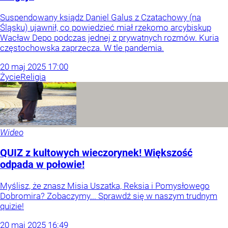
Suspendowany ksiądz Daniel Galus z Czatachowy (na
Śląsku) ujawnił, co powiedzieć miał rzekomo arcybiskup
Wacław Depo podczas jednej z prywatnych rozmów. Kuria
częstochowska zaprzecza. W tle pandemia.
20
maj
2025
17:00
Życie
Religia
Wideo
QUIZ z kultowych wieczorynek! Większość
odpada w połowie!
Myślisz, że znasz Misia Uszatka, Reksia i Pomysłowego
Dobromira? Zobaczymy... Sprawdź się w naszym trudnym
quizie!
20
maj
2025
16:49