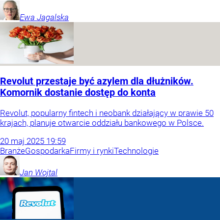
Ewa
Jagalska
Revolut przestaje być azylem dla dłużników.
Komornik dostanie dostęp do konta
Revolut, popularny fintech i neobank działający w prawie 50
krajach, planuje otwarcie oddziału bankowego w Polsce.
20
maj
2025
19:59
Branże
Gospodarka
Firmy i rynki
Technologie
Jan
Wojtal