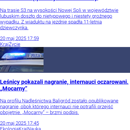
Na trasie S3 na wysokości Nowej Soli w województwie
lubuskim doszło do nietypowego i niestety groźnego
wypadku. Z wiaduktu na jezdnię spadła 11-letnia
dziewczynka.
20
maj
2025
17:59
Kraj
Życie
Leśnicy pokazali nagranie, internauci oczarowani.
„Mocarny”
Na profilu Nadleśnictwa Baligród zostało opublikowane
nagranie, obok którego internauci nie potrafili przejść
obojętnie. „Mocarny” – brzmi podpis.
20
maj
2025
17:45
Ekologia
Kraj
Nauka