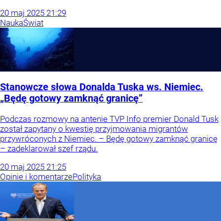
20
maj
2025
21:29
Nauka
Świat
Stanowcze słowa Donalda Tuska ws. Niemiec.
„Będę gotowy zamknąć granicę”
Podczas rozmowy na antenie TVP Info premier Donald Tusk
został zapytany o kwestię przyjmowania migrantów
przywróconych z Niemiec. – Będę gotowy zamknąć granicę
– zadeklarował szef rządu.
20
maj
2025
21:25
Opinie i komentarze
Polityka