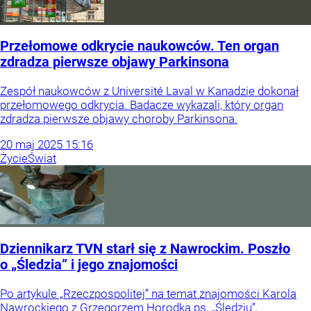
Przełomowe odkrycie naukowców. Ten organ
zdradza pierwsze objawy Parkinsona
Zespół naukowców z Université Laval w Kanadzie dokonał
przełomowego odkrycia. Badacze wykazali, który organ
zdradza pierwsze objawy choroby Parkinsona.
20
maj
2025
15:16
Życie
Świat
Dziennikarz TVN starł się z Nawrockim. Poszło
o „Śledzia” i jego znajomości
Po artykule „Rzeczpospolitej” na temat znajomości Karola
Nawrockiego z Grzegorzem Horodką ps. „Śledziu”,