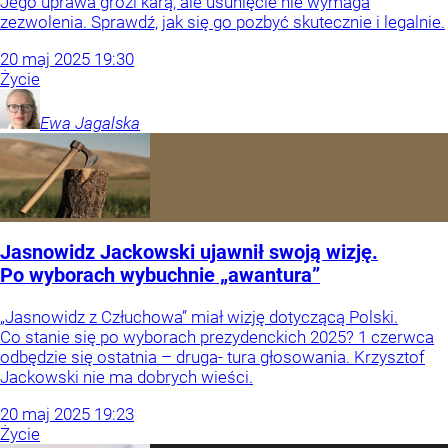
Jego uprawa grozi karą, ale usunięcie nie wymaga
zezwolenia. Sprawdź, jak się go pozbyć skutecznie i legalnie.
20
maj
2025
19:30
Życie
Ewa
Jagalska
Jasnowidz Jackowski ujawnił swoją wizję.
Po wyborach wybuchnie „awantura”
„Jasnowidz z Człuchowa” miał wizję dotyczącą Polski.
Co stanie się po wyborach prezydenckich 2025? 1 czerwca
odbędzie się ostatnia – druga- tura głosowania. Krzysztof
Jackowski nie ma dobrych wieści.
20
maj
2025
19:23
Życie