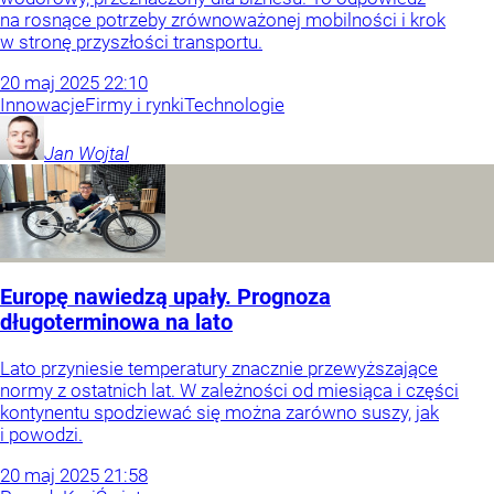
na rosnące potrzeby zrównoważonej mobilności i krok
w stronę przyszłości transportu.
20
maj
2025
22:10
Innowacje
Firmy i rynki
Technologie
Jan
Wojtal
Europę nawiedzą upały. Prognoza
długoterminowa na lato
Lato przyniesie temperatury znacznie przewyższające
normy z ostatnich lat. W zależności od miesiąca i części
kontynentu spodziewać się można zarówno suszy, jak
i powodzi.
20
maj
2025
21:58