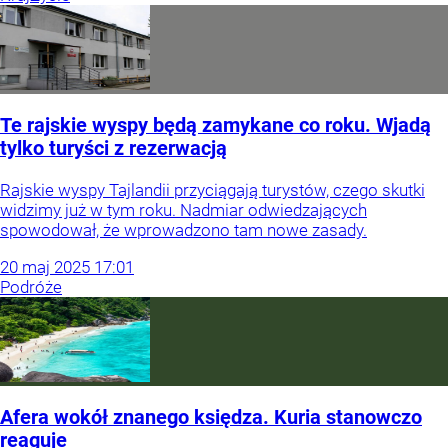
Te rajskie wyspy będą zamykane co roku. Wjadą
tylko turyści z rezerwacją
Rajskie wyspy Tajlandii przyciągają turystów, czego skutki
widzimy już w tym roku. Nadmiar odwiedzających
spowodował, że wprowadzono tam nowe zasady.
20
maj
2025
17:01
Podróże
Afera wokół znanego księdza. Kuria stanowczo
reaguje