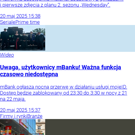
i pierwsze zdjęcia z planu 2. sezonu „Wednesday”.
20
maj
2025
15:38
Seriale
Prime time
Wideo
Uwaga, użytkownicy mBanku! Ważna funkcja
czasowo niedostępna
mBank ogłasza nocną przerwę w działaniu usługi mojeID.
Dostęp będzie zablokowany od 23:30 do 3:30 w nocy z 21
na 22 maja.
20
maj
2025
15:37
Firmy i rynki
Branże