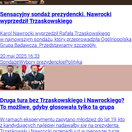
Sensacyjny sondaż prezydencki. Nawrocki
wyprzedził Trzaskowskiego
Karol Nawrocki wyprzedził Rafała Trzaskowskiego
w najnowszym sondażu, który przeprowadziła Ogólnopolska
Grupa Badawcza. Przedstawiamy szczegóły.
20
maj
2025
16:33
Sondaże
Wybory prezydenckie
Polityka
Druga tura bez Trzaskowskiego i Nawrockiego?
To możliwe, gdyby głosowała tylko ta grupa
W ramach eksperymentu zapytano młodzież do lat 19, kto
z kandydujących najlepiej nadawałby się na prezydenta.
Trzaskowski i Nawrocki przepadli już w pierwszej turze.