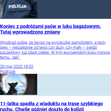
Koniec z podróżami psów w luku bagażowym.
Tutaj wprowadzono zmiany
Wyobraź sobie, że lecisz na wycieczkę samolotem, a twój
pies – niezależnie od tego czy duży, czy mały – siedzi
szczęśliwy, tuż obok ciebie. W tym europejskim kraju mówią
temu: „tak”.
20
maj
2025
18:02
Podróże
11-latka spadła z wiaduktu na trasę szybkiego
ruchu. Chwilę później doszło do kolizji