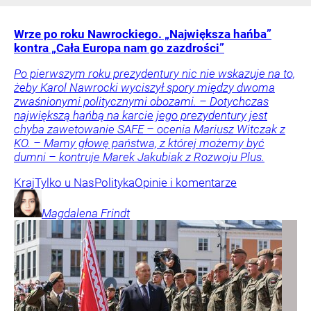
Wrze po roku Nawrockiego. „Największa hańba”
kontra „Cała Europa nam go zazdrości”
Po pierwszym roku prezydentury nic nie wskazuje na to,
żeby Karol Nawrocki wyciszył spory między dwoma
zwaśnionymi politycznymi obozami. – Dotychczas
największą hańbą na karcie jego prezydentury jest
chyba zawetowanie SAFE – ocenia Mariusz Witczak z
KO. – Mamy głowę państwa, z której możemy być
dumni – kontruje Marek Jakubiak z Rozwoju Plus.
Kraj
Tylko u Nas
Polityka
Opinie i komentarze
Magdalena
Frindt