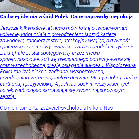
Cicha epidemia wśród Polek. Dane naprawdę niepokoją
Jeszcze kilkanaście lat temu mówiło się o „superwoman” –
kobiecie, która miała z powodzeniem łączyć karierę
zawodową, macierzyństwo, atrakcyjny wygląd, aktywność
społeczną i szczęśliwy związek. Dziś ten model nie tylko nie
zniknął, ale został spotęgowany przez media
społecznościowe, kulturę nieustannego porównywania się
oraz wszechobecną presję osiągania sukcesu. Współczesna
Polka ma być piękna, zadbana, wysportowana,
przedsiębiorcza, emocjonalnie dojrzała. Ma być dobrą matką,
partnerką i przyjaciółką. A jeśli nie spełnia wszystkich tych
oczekiwań, często sama staje się swoim najsurowszym
sędzią.
Opinie i komentarze
Życie
Psychologia
Tylko u Nas