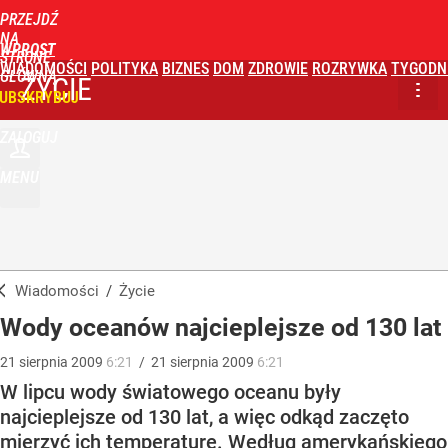
PRZEJDŹ
NA
WPROST
STRONĘ
WIADOMOŚCI
POLITYKA
BIZNES
DOM
ZDROWIE
ROZRYWKA
TYGODN
GŁÓWNĄ
ŻYCIE
UBSKRYBUJ
ZALOGUJ
MENU
Wiadomości
/
Życie
Wody oceanów najcieplejsze od 130 lat
21
sierpnia
2009
6:21
/
21
sierpnia
2009
6:21
W lipcu wody światowego oceanu były
najcieplejsze od 130 lat, a więc odkąd zaczęto
mierzyć ich temperaturę. Według amerykańskiego