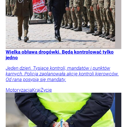
Wielka obława drogówki. Będą kontrolować tylko
jedno
Jeden dzień. Tysiące kontroli, mandatów i punktów
karnych. Policja zaplanowała akcję kontroli kierowców.
Od rana posypią się mandaty.
Motoryzacja
Kraj
Życie