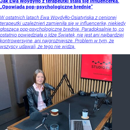
Jak Ewa Woydyłło z terapeutki stała się influencerką.
„Opowiada pop-psychologiczne brednie”
W ostatnich latach Ewa Woydyłło-Osiatyńska z cenionej
terapeutki uzależnień zamieniła się w influencerkę, niekiedy
głoszącą pop-psychologiczne brednie. Paradoksalnie to, co
ostatnio powiedziała o Idze Świątek, nie jest ani najbardziej
kontrowersyjne, ani najgroźniejsze. Problem w tym, że
wszyscy udawali, że tego nie widzą.