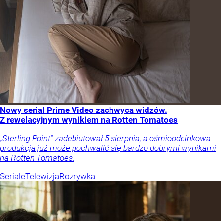
Nowy serial Prime Video zachwyca widzów.
Z rewelacyjnym wynikiem na Rotten Tomatoes
„Sterling Point” zadebiutował 5 sierpnia, a ośmioodcinkowa
produkcja już może pochwalić się bardzo dobrymi wynikami
na Rotten Tomatoes.
Seriale
Telewizja
Rozrywka