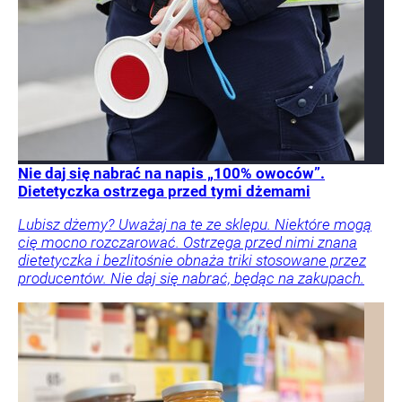
Nie daj się nabrać na napis „100% owoców”.
Dietetyczka ostrzega przed tymi dżemami
Lubisz dżemy? Uważaj na te ze sklepu. Niektóre mogą
cię mocno rozczarować. Ostrzega przed nimi znana
dietetyczka i bezlitośnie obnaża triki stosowane przez
producentów. Nie daj się nabrać, będąc na zakupach.