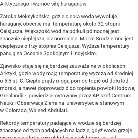
Arktycznego i wzmóc siłę huraganów.
Zatoka Meksykańska, gdzie ciepła woda wywołuje
huragany, obecnie ma temperaturę około 32 stopni
Celsjusza. Większość wód na półkuli północnej jest
znacznie cieplejsza, niż normalnie. Morze Śródziemne jest
cieplejsze o trzy stopnie Celsjusza. Wyższe temperatury
panują na Oceanie Spokojnym i Indyjskim.
Zjawisko staje się najbardziej zauważalne w okolicach
Arktyki, gdzie wody mają temperaturę wyższą od średniej
o 5,5 st. C. Ciepłe prądy mogą pomóc topić od dołu lód
morski, a nawet doprowadzić do topienia powłoki lodowej
Grenlandii - powiedział cytowany przez AP szef Centrum
Nauki i Obserwacji Ziemi na uniwersytecie stanowym
w Colorado, Waleed Abdulati.
Rekordy temperatury padające w wodzie są bardziej
znaczące od tych padających na lądzie, gdyż woda grzeje
się o wiele dłużej i nie chłodzi się tak łatwo, jak ląd.