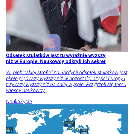
Odsetek stulatków jest tu wyraźnie wyższy
niż w Europie. Naukowcy odkryli ich sekret
W „niebieskiej strefie” na Sardynii odsetek stulatków jest
około pięć razy wyższy niż w pozostałej części Europy i
trzy razy wyższy niż na całej wyspie. Przyjrzeli się temu
włoscy naukowcy.
Nauka
Życie